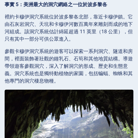
事實 5：美洲最大的洞穴網絡之一位於波多黎各
裡約卡穆伊洞穴系統位於波多黎各北部，靠近卡穆伊鎮。它
由石灰岩洞穴、天坑和卡穆伊河數百萬年來雕刻而成的地下
河組成。該洞穴系統估計綿延超過 11 英里（18 公里），但
只有其中一部分可供公眾進入。
參觀卡穆伊洞穴系統的遊客可以探索一系列洞穴、隧道和房
間，裡面裝飾著壯觀的鐘乳石、石筍和其他地質結構。導遊
帶領遊客參觀洞穴，深入了解洞穴的形成、歷史和生態意
義。洞穴系統也是獨特動植物的家園，包括蝙蝠、蜘蛛和其
他專門的洞穴棲息物種。