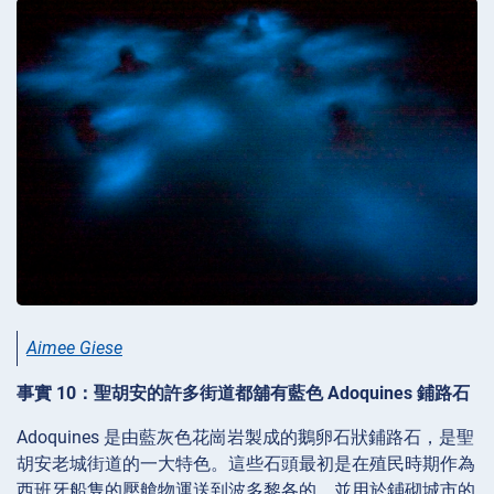
Aimee Giese
事實 10：聖胡安的許多街道都舖有藍色 Adoquines 鋪路石
Adoquines 是由藍灰色花崗岩製成的鵝卵石狀鋪路石，是聖
胡安老城街道的一大特色。這些石頭最初是在殖民時期作為
西班牙船隻的壓艙物運送到波多黎各的，並用於鋪砌城市的