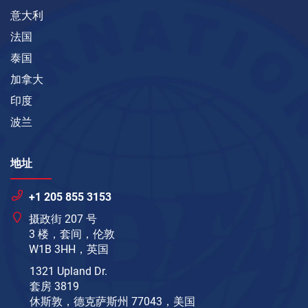
意大利
法国
泰国
加拿大
印度
波兰
地址
+1 205 855 3153
摄政街 207 号
3 楼，套间，伦敦
W1B 3HH，英国
1321 Upland Dr.
套房 3819
休斯敦，德克萨斯州 77043，美国