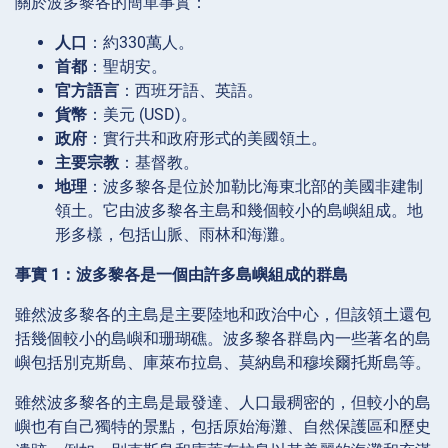
關於波多黎各的簡單事實：
人口
：約330萬人。
首都
：聖胡安。
官方語言
：西班牙語、英語。
貨幣
：美元 (USD)。
政府
：實行共和政府形式的美國領土。
主要宗教
：基督教。
地理
：波多黎各是位於加勒比海東北部的美國非建制
領土。它由波多黎各主島和幾個較小的島嶼組成。地
形多樣，包括山脈、雨林和海灘。
事實 1：波多黎各是一個由許多島嶼組成的群島
雖然波多黎各的主島是主要陸地和政治中心，但該領土還包
括幾個較小的島嶼和珊瑚礁。波多黎各群島內一些著名的島
嶼包括別克斯島、庫萊布拉島、莫納島和穆埃爾托斯島等。
雖然波多黎各的主島是最發達、人口最稠密的，但較小的島
嶼也有自己獨特的景點，包括原始海灘、自然保護區和歷史