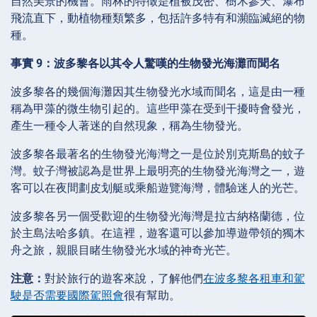
自然美景的機會。雨林的特徵是植被茂密、樹木參天、瀑布
飛流直下，動植物種類繁多，包括許多特有和瀕臨滅絕的物
種。
事實 9：波多黎各以其令人驚嘆的生物發光海灘而聞名
波多黎各的幾個海灘因其生物發光水域而聞名，這是由一種
稱為甲藻的微生物引起的。這些甲藻在受到干擾時會發光，
產生一種令人著迷的自然現象，稱為生物發光。
波多黎各最著名的生物發光海灣之一是位於別克斯島的蚊子
灣。蚊子灣被認為是世界上最明亮的生物發光海灣之一，遊
客可以在夜間劃皮划艇或乘船遊覽海灣，體驗迷人的光芒。
波多黎各另一個受歡迎的生物發光海灣是拉古納格蘭德，位
於主島法哈多鎮。在這裡，遊客還可以參加導遊帶領的獨木
舟之旅，親眼目睹生物發光水域的神奇光芒。
注意：
對於旅行的遊客來說，了解他們
在波多黎各租車和駕
駛是否需要國際駕照會
很有幫助。