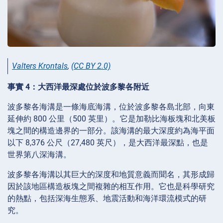
Valters Krontals
,
(CC BY 2.0)
事實 4：大西洋最深處位於波多黎各附近
波多黎各海溝是一條海底海溝，位於波多黎各島北部，向東
延伸約 800 公里（500 英里）。它是加勒比海板塊和北美板
塊之間的構造邊界的一部分。該海溝的最大深度約為海平面
以下 8,376 公尺（27,480 英尺），是大西洋最深點，也是
世界第八深海溝。
波多黎各海溝以其巨大的深度和地質意義而聞名，其形成歸
因於該地區構造板塊之間複雜的相互作用。它也是科學研究
的熱點，包括深海生態系、地震活動和海洋環流模式的研
究。