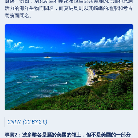
遺跡。例如，別克斯島和庫萊布拉島以其美麗的海灘和充滿
活力的海洋生物而聞名，而莫納島則以其崎嶇的地形和考古
意義而聞名。
Cliff N
,
(CC BY 2.0)
事實2：波多黎各是屬於美國的領土，但不是美國的一部分