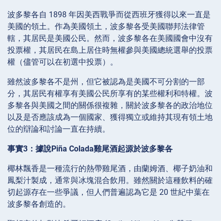
波多黎各自 1898 年因美西戰爭而從西班牙獲得以來一直是
美國的領土。作為美國領土，波多黎各受美國聯邦法律管
轄，其居民是美國公民。然而，波多黎各在美國國會中沒有
投票權，其居民在島上居住時無權參與美國總統選舉的投票
權（儘管可以在初選中投票）。
雖然波多黎各不是州，但它被認為是美國不可分割的一部
分，其居民有權享有美國公民所享有的某些權利和特權。波
多黎各與美國之間的關係很複雜，關於波多黎各的政治地位
以及是否應該成為一個國家、獲得獨立或維持其現有領土地
位的辯論和討論一直在持續。
事實3：據說Piña Colada雞尾酒起源於波多黎各
椰林飄香是一種流行的熱帶雞尾酒，由蘭姆酒、椰子奶油和
鳳梨汁製成，通常與冰塊混合飲用。雖然關於這種飲料的確
切起源存在一些爭議，但人們普遍認為它是 20 世紀中葉在
波多黎各創造的。