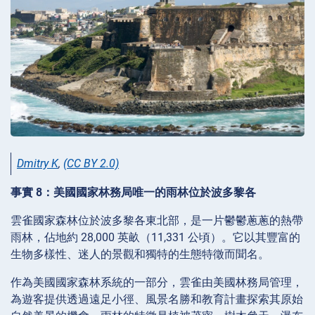
Dmitry K
,
(CC BY 2.0)
事實 8：美國國家林務局唯一的雨林位於波多黎各
雲雀國家森林位於波多黎各東北部，是一片鬱鬱蔥蔥的熱帶
雨林，佔地約 28,000 英畝（11,331 公頃）。它以其豐富的
生物多樣性、迷人的景觀和獨特的生態特徵而聞名。
作為美國國家森林系統的一部分，雲雀由美國林務局管理，
為遊客提供透過遠足小徑、風景名勝和教育計畫探索其原始