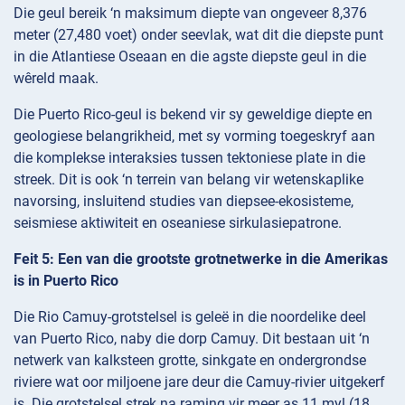
Die geul bereik ‘n maksimum diepte van ongeveer 8,376
meter (27,480 voet) onder seevlak, wat dit die diepste punt
in die Atlantiese Oseaan en die agste diepste geul in die
wêreld maak.
Die Puerto Rico-geul is bekend vir sy geweldige diepte en
geologiese belangrikheid, met sy vorming toegeskryf aan
die komplekse interaksies tussen tektoniese plate in die
streek. Dit is ook ‘n terrein van belang vir wetenskaplike
navorsing, insluitend studies van diepsee-ekosisteme,
seismiese aktiwiteit en oseaniesе sirkulasiepatrone.
Feit 5: Een van die grootste grotnetwerke in die Amerikas
is in Puerto Rico
Die Rio Camuy-grotstelsel is geleë in die noordelike deel
van Puerto Rico, naby die dorp Camuy. Dit bestaan uit ‘n
netwerk van kalksteen grotte, sinkgate en ondergrondse
riviere wat oor miljoene jare deur die Camuy-rivier uitgekerf
is. Die grotstelsel strek na raming vir meer as 11 myl (18