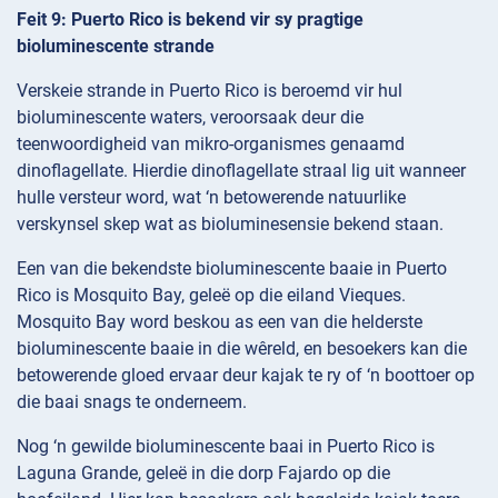
Feit 9: Puerto Rico is bekend vir sy pragtige
bioluminescente strande
Verskeie strande in Puerto Rico is beroemd vir hul
bioluminescente waters, veroorsaak deur die
teenwoordigheid van mikro-organismes genaamd
dinoflagellate. Hierdie dinoflagellate straal lig uit wanneer
hulle versteur word, wat ‘n betowerende natuurlike
verskynsel skep wat as bioluminesensie bekend staan.
Een van die bekendste bioluminescente baaie in Puerto
Rico is Mosquito Bay, geleë op die eiland Vieques.
Mosquito Bay word beskou as een van die helderste
bioluminescente baaie in die wêreld, en besoekers kan die
betowerende gloed ervaar deur kajak te ry of ‘n boottoer op
die baai snags te onderneem.
Nog ‘n gewilde bioluminescente baai in Puerto Rico is
Laguna Grande, geleë in die dorp Fajardo op die