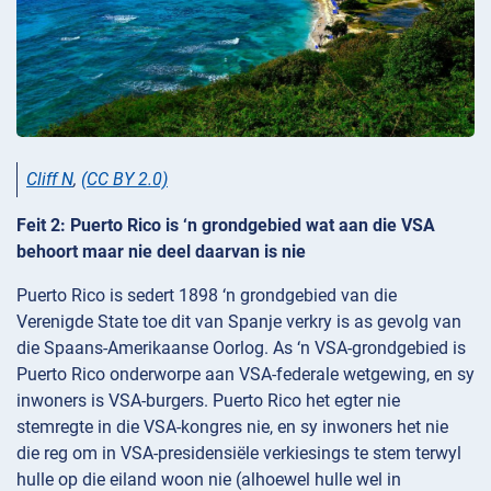
Cliff N
,
(CC BY 2.0)
Feit 2: Puerto Rico is ‘n grondgebied wat aan die VSA
behoort maar nie deel daarvan is nie
Puerto Rico is sedert 1898 ‘n grondgebied van die
Verenigde State toe dit van Spanje verkry is as gevolg van
die Spaans-Amerikaanse Oorlog. As ‘n VSA-grondgebied is
Puerto Rico onderworpe aan VSA-federale wetgewing, en sy
inwoners is VSA-burgers. Puerto Rico het egter nie
stemregte in die VSA-kongres nie, en sy inwoners het nie
die reg om in VSA-presidensiële verkiesings te stem terwyl
hulle op die eiland woon nie (alhoewel hulle wel in