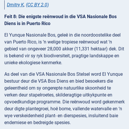
Dmitry K
,
(CC BY 2.0)
Feit 8: Die enigste reënwoud in die VSA Nasionale Bos
Diens is in Puerto Rico
El Yunque Nasionale Bos, geleë in die noordoostelike deel
van Puerto Rico, is ‘n welige tropiese reënwoud wat ‘n
gebied van ongeveer 28,000 akker (11,331 hektaar) dek. Dit
is bekend vir sy ryk biodiversiteit, pragtige landskappe en
unieke ekologiese kenmerke.
As deel van die VSA Nasionale Bos Stelsel word El Yunque
bestuur deur die VSA Bos Diens en bied besoekers die
geleentheid om sy ongerepte natuurlike skoonheid te
verken deur stapelroetes, skilderagtige uitkykpunte en
opvoedkundige programme. Die reënwoud word gekenmerk
deur digte plantegroei, hoë bome, vallende watervalle en ‘n
wye verskeidenheid plant- en dierspesies, insluitend baie
endemiese en bedreigde spesies.