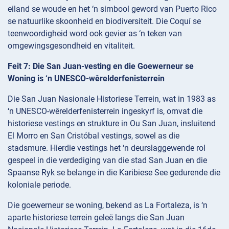
eiland se woude en het ‘n simbool geword van Puerto Rico
se natuurlike skoonheid en biodiversiteit. Die Coquí se
teenwoordigheid word ook gevier as ‘n teken van
omgewingsgesondheid en vitaliteit.
Feit 7: Die San Juan-vesting en die Goewerneur se
Woning is ‘n UNESCO-wêrelderfenisterrein
Die San Juan Nasionale Historiese Terrein, wat in 1983 as
‘n UNESCO-wêrelderfenisterrein ingeskyrf is, omvat die
historiese vestings en strukture in Ou San Juan, insluitend
El Morro en San Cristóbal vestings, sowel as die
stadsmure. Hierdie vestings het ‘n deurslaggewende rol
gespeel in die verdediging van die stad San Juan en die
Spaanse Ryk se belange in die Karibiese See gedurende die
koloniale periode.
Die goewerneur se woning, bekend as La Fortaleza, is ‘n
aparte historiese terrein geleë langs die San Juan