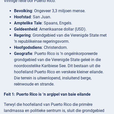
Vinnige feite oor Puerto Rico:
Bevolking
: Ongeveer 3,3 miljoen mense.
Hoofstad
: San Juan.
Amptelike Tale
: Spaans, Engels.
Geldeenheid
: Amerikaanse dollar (USD).
Regering
: Grondgebied van die Verenigde State met
‘n republikeinse regeringsvorm.
Hoofgodsdiens
: Christendom.
Geografie
: Puerto Rico is ‘n ongeïnkorporeerde
grondgebied van die Verenigde State geleë in die
noordoostelike Karibiese See. Dit bestaan uit die
hoofeiland Puerto Rico en verskeie kleiner eilande.
Die terrein is uiteenlopend, insluitend berge,
reënwoude en strande.
Feit 1: Puerto Rico is ‘n argipel van baie eilande
Terwyl die hoofeiland van Puerto Rico die primêre
landmassa en politieke sentrum is, sluit die grondgebied