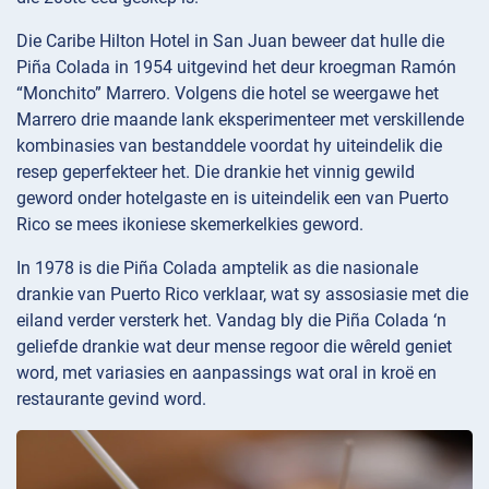
Die Caribe Hilton Hotel in San Juan beweer dat hulle die
Piña Colada in 1954 uitgevind het deur kroegman Ramón
“Monchito” Marrero. Volgens die hotel se weergawe het
Marrero drie maande lank eksperimenteer met verskillende
kombinasies van bestanddele voordat hy uiteindelik die
resep geperfekteer het. Die drankie het vinnig gewild
geword onder hotelgaste en is uiteindelik een van Puerto
Rico se mees ikoniese skemerkelkies geword.
In 1978 is die Piña Colada amptelik as die nasionale
drankie van Puerto Rico verklaar, wat sy assosiasie met die
eiland verder versterk het. Vandag bly die Piña Colada ‘n
geliefde drankie wat deur mense regoor die wêreld geniet
word, met variasies en aanpassings wat oral in kroë en
restaurante gevind word.