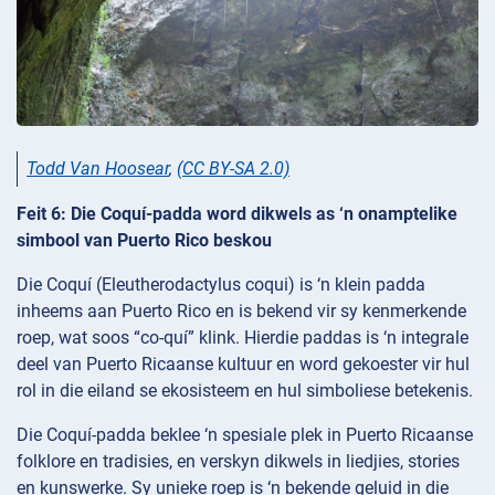
Todd Van Hoosear
,
(CC BY-SA 2.0)
Feit 6: Die Coquí-padda word dikwels as ‘n onamptelike
simbool van Puerto Rico beskou
Die Coquí (Eleutherodactylus coqui) is ‘n klein padda
inheems aan Puerto Rico en is bekend vir sy kenmerkende
roep, wat soos “co-quí” klink. Hierdie paddas is ‘n integrale
deel van Puerto Ricaanse kultuur en word gekoester vir hul
rol in die eiland se ekosisteem en hul simboliese betekenis.
Die Coquí-padda beklee ‘n spesiale plek in Puerto Ricaanse
folklore en tradisies, en verskyn dikwels in liedjies, stories
en kunswerke. Sy unieke roep is ‘n bekende geluid in die