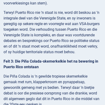
voorverkiesings kan stem).
Terwyl Puerto Rico nie ‘n staat is nie, word dit beskou as ‘n
integrale deel van die Verenigde State, en sy inwoners is
geregtig op sekere regte en voorregte wat aan VSA-burgers
toegeken word. Die verhouding tussen Puerto Rico en die
Verenigde State is kompleks, en daar was voortdurende
debates en besprekings oor Puerto Rico se politieke status
en of dit ‘n staat moet word, onafhanklikheid moet verkry,
of sy huidige territoriale status moet behou.
Feit 3: Die Piña Colada-skemerkelkie het na bewering in
Puerto Rico ontstaan
Die Piña Colada is ‘n gewilde tropiese skemerkelkie
gemaak met rum, klapperkrroom en pynappelsap,
gewoonlik gemeng met ys bedien. Terwyl daar ‘n bietjie
debat is oor die presiese oorsprong van die drankie, word
dit algemeen geglo dat dit in Puerto Rico in die middel van
die 20ste eeu geskep is.