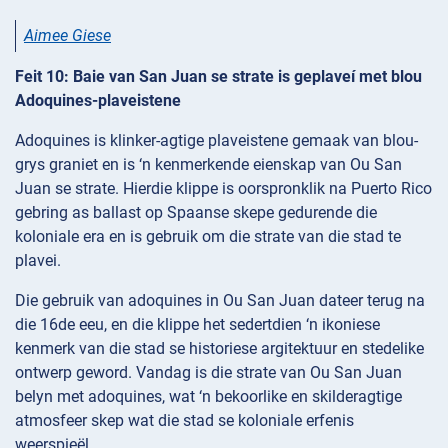
Aimee Giese
Feit 10: Baie van San Juan se strate is geplaveí met blou
Adoquines-plaveistene
Adoquines is klinker-agtige plaveistene gemaak van blou-
grys graniet en is ‘n kenmerkende eienskap van Ou San
Juan se strate. Hierdie klippe is oorspronklik na Puerto Rico
gebring as ballast op Spaanse skepe gedurende die
koloniale era en is gebruik om die strate van die stad te
plavei.
Die gebruik van adoquines in Ou San Juan dateer terug na
die 16de eeu, en die klippe het sedertdien ‘n ikoniese
kenmerk van die stad se historiese argitektuur en stedelike
ontwerp geword. Vandag is die strate van Ou San Juan
belyn met adoquines, wat ‘n bekoorlike en skilderagtige
atmosfeer skep wat die stad se koloniale erfenis
weerspieël.