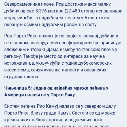
Североамеричке плоче. Ров достиже максималну
дубину од око 8.376 метара (27.480 стопа) испод нивоа
мора, чинећи га најдубљом тачком у Атлантском
океану и осмим најдубљим ровом на свету.
Ров Порто Рика познат је по својој огромној дубини и
геолошком значају, а његово формирање се приписује
сложеним интеракцијама између тектонских плоча у
региону. Такође је место од интереса за научна
истраживања, укључујући студије дубокоморских
екосистема, сеизмичке активности и океанских
струјних токова.
Чињеница 5: Једна од највећих мрежа пећина у
Америци налази се у Порто Рику
Систем пећина Рио Камуј налази се у северном делу
Порто Рика, близу града Камуј. Састоји се од мреже
кречњачких пећина, вртача и подземних река
излизаних током милиона година од стране реке