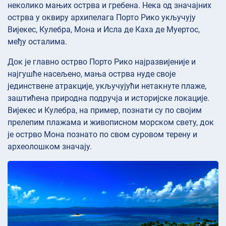
неколико мањих острва и гребена. Нека од значајних
острва у оквиру архипелага Порто Рико укључују
Вијекес, Кулебра, Мона и Исла де Каха де Муертос,
међу осталима.
Док је главно острво Порто Рико најразвијеније и
најгушће насељено, мања острва нуде своје
јединствене атракције, укључујући нетакнуте плаже,
заштићена природна подручја и историјске локације.
Вијекес и Кулебра, на пример, познати су по својим
прелепим плажама и живописном морском свету, док
је острво Мона познато по свом суровом терену и
археолошком значају.