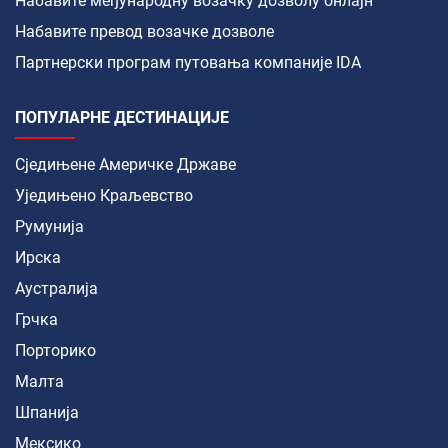
Набавите међународну возачку дозволу онлајн
Набавите превод возачке дозволе
Партнерски програм путовања компаније IDA
ПОПУЛАРНЕ ДЕСТИНАЦИЈЕ
Сједињене Америчке Државе
Уједињено Краљевство
Румунија
Ирска
Аустралија
Грчка
Порторико
Малта
Шпанија
Мексико