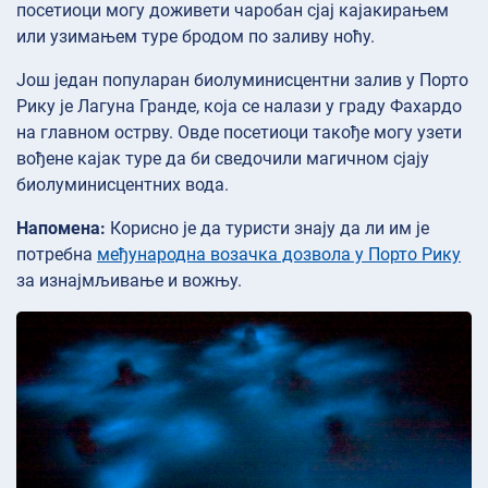
посетиоци могу доживети чаробан сјај кајакирањем
или узимањем туре бродом по заливу ноћу.
Још један популаран биолуминисцентни залив у Порто
Рику је Лагуна Гранде, која се налази у граду Фахардо
на главном острву. Овде посетиоци такође могу узети
вођене кајак туре да би сведочили магичном сјају
биолуминисцентних вода.
Напомена:
Корисно је да туристи знају да ли им је
потребна
међународна возачка дозвола у Порто Рику
за изнајмљивање и вожњу.