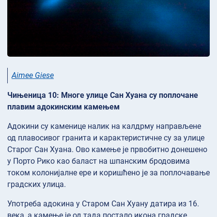
Aimee Giese
Чињеница 10: Многе улице Сан Хуана су поплочане
плавим адокинским камењем
Адокини су каменице налик на калдрму направљене
од плавосивог гранита и карактеристичне су за улице
Старог Сан Хуана. Ово камење је првобитно донешено
у Порто Рико као баласт на шпанским бродовима
током колонијалне ере и коришћено је за поплочавање
градских улица.
Употреба адокина у Старом Сан Хуану датира из 16.
века, а камење је од тада постало икона градске