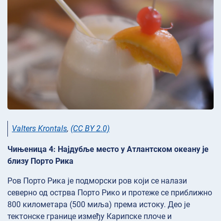
Valters Krontals
,
(CC BY 2.0)
Чињеница 4: Најдубље место у Атлантском океану је
близу Порто Рика
Ров Порто Рика је подморски ров који се налази
северно од острва Порто Рико и протеже се приближно
800 километара (500 миља) према истоку. Део је
тектонске границе између Карипске плоче и