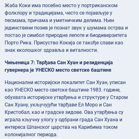
Жаба Коки има посебно место у портриканском
фолклору и традицијама, често се појављује у
песмама, причама и уметничким делима. Њен
јединствени позив је познат звук у шумама острва и
постао је симбол природне лепоте и биодиверзитета
Порто Рика. Присуство Кокија се такође слави као
знак еколошког здравља и виталности.
Чињеница 7: Тврђава Сан Хуан и резиденција
гувернера је УНЕСКО место светске баштине
Национални историјски локалитет Сан Хуан, уписан
као УНЕСКО место светске баштине 1983. године,
обухвата историјске утврђења и структуре у Старом
Сан Хуану, укључујући тврђаве Ел Моро и Сан
Кристобал, као и градске зидове. Ова утврђења су
играла кључну улогу у одбрани града Сан Хуана и
интереса Шпанског царства на Карибима током
колонијалног периода.