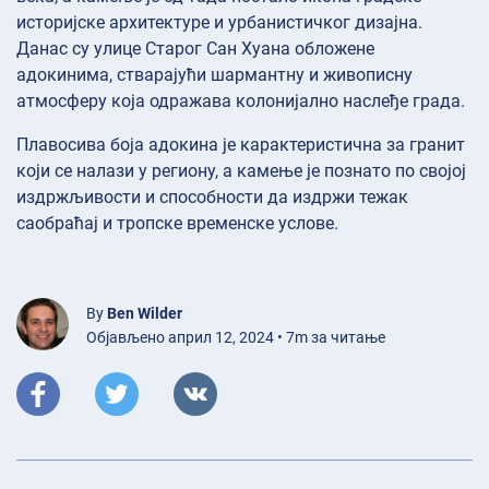
историјске архитектуре и урбанистичког дизајна.
Данас су улице Старог Сан Хуана обложене
адокинима, стварајући шармантну и живописну
атмосферу која одражава колонијално наслеђе града.
Плавосива боја адокина је карактеристична за гранит
који се налази у региону, а камење је познато по својој
издржљивости и способности да издржи тежак
саобраћај и тропске временске услове.
By
Ben Wilder
Објављено април 12, 2024 • 7m за читање