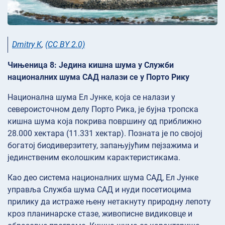
Dmitry K
,
(CC BY 2.0)
Чињеница 8: Једина кишна шума у Служби
националних шума САД налази се у Порто Рику
Национална шума Ел Јунке, која се налази у
североисточном делу Порто Рика, је бујна тропска
кишна шума која покрива површину од приближно
28.000 хектара (11.331 хектар). Позната је по својој
богатој биодиверзитету, запањујућим пејзажима и
јединственим еколошким карактеристикама.
Као део система националних шума САД, Ел Јунке
управља Служба шума САД и нуди посетиоцима
прилику да истраже њену нетакнуту природну лепоту
кроз планинарске стазе, живописне видиковце и