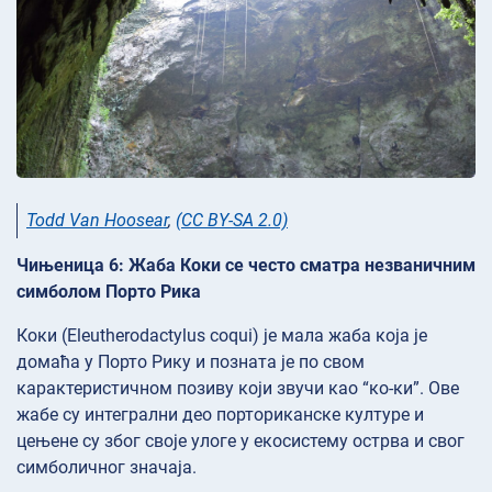
Todd Van Hoosear
,
(CC BY-SA 2.0)
Чињеница 6: Жаба Коки се често сматра незваничним
симболом Порто Рика
Коки (Eleutherodactylus coqui) је мала жаба која је
домаћа у Порто Рику и позната је по свом
карактеристичном позиву који звучи као “ко-ки”. Ове
жабе су интегрални део порториканске културе и
цењене су због своје улоге у екосистему острва и свог
симболичног значаја.