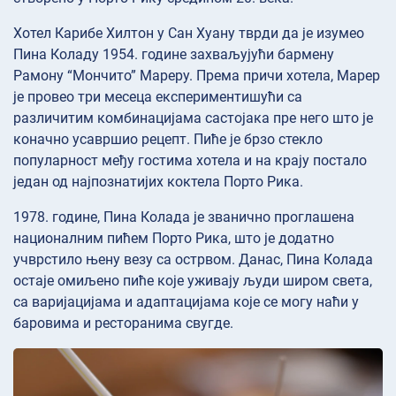
Хотел Карибе Хилтон у Сан Хуану тврди да је изумео
Пина Коладу 1954. године захваљујући бармену
Рамону “Мончито” Мареру. Према причи хотела, Марер
је провео три месеца експериментишући са
различитим комбинацијама састојака пре него што је
коначно усавршио рецепт. Пиће је брзо стекло
популарност међу гостима хотела и на крају постало
један од најпознатијих коктела Порто Рика.
1978. године, Пина Колада је званично проглашена
националним пићем Порто Рика, што је додатно
учврстило њену везу са острвом. Данас, Пина Колада
остаје омиљено пиће које уживају људи широм света,
са варијацијама и адаптацијама које се могу наћи у
баровима и ресторанима свугде.