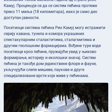
Камуј. Процењује се да се систем пећина протеже
преко 11 миља (18 километара), иако је само део
доступан јавности.
Посетиоци система пећина Рио Камуј могу истражити
серију кавана, тунела и комора украшених
спектакуларним сталактитима, сталагмитима и
другим геолошким формацијама. Вођене туре воде
посетиоце кроз пећине, пружајући увид у њихово
формирање, историју и еколошки значај. Систем
пећина је такође дом јединствене флоре и фауне,
укључујући слепе мишеве, паукове и друге
специјализоване врсте које живе у пећинама.