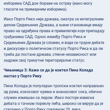
изборима САД док бораве на острву (иако могу
гласати на примарним изборима).
Иако Порто Рико није држава, сматра се интегралним
делом Сједињених Држава, а њени становници имају
право на одређена права и привилегије које припадају
грађанима САД. Однос између Порто Рика и
Сједињених Држава је сложен, и воде се трајне дебате
и дискусије о политичком статусу Порто Рика и да ли
треба да постане држава, стекне независност или
задржи свој тренутни територијални статус.
Чињеница 3: Каже се да је коктел Пина Колада
настао у Порто Рику
Пина Колада је популаран тропски коктел направљен
од рума, кокосовог крема и ананасовог сока, обично
служен измешан са ледом. Иако постоји извесна
дебата о тачном пореклу пића, широко се верује да је
створено у Порто Рику средином 20. века.