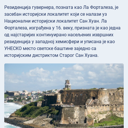
Резиденција гувернера, позната као Ла Форталеза, је
засебан историјски локалитет који се налази уз
Национални историјски локалитет Сан Хуан. Ла
Форталеза, изграђена у 16. веку, призната је као једна
од најстаријих континуирано насељених извршних
резиденција у западној хемисфери и уписана је као
УНЕСКО место светске баштине заједно са
историјским дистриктом Старог Сан Хуана.