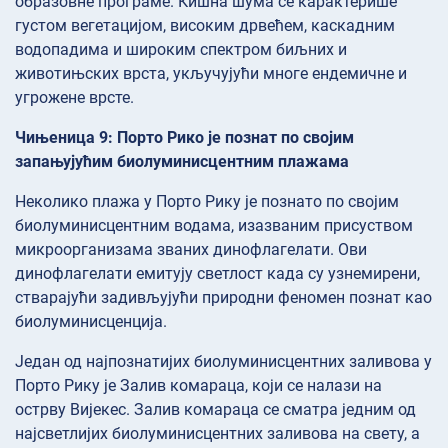
образовне програме. Кишна шума се карактерише
густом вегетацијом, високим дрвећем, каскадним
водопадима и широким спектром биљних и
животињских врста, укључујући многе ендемичне и
угрожене врсте.
Чињеница 9: Порто Рико је познат по својим
запањујућим биолуминисцентним плажама
Неколико плажа у Порто Рику је познато по својим
биолуминисцентним водама, изазваним присуством
микроорганизама званих динофлагелати. Ови
динофлагелати емитују светлост када су узнемирени,
стварајући задивљујући природни феномен познат као
биолуминисценција.
Један од најпознатијих биолуминисцентних заливова у
Порто Рику је Залив комараца, који се налази на
острву Вијекес. Залив комараца се сматра једним од
најсветлијих биолуминисцентних заливова на свету, а