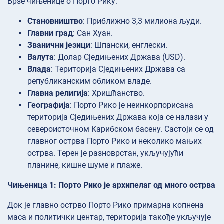
Брзе чињенице о Порто Рику:
Становништво
: Приближно 3,3 милиона људи.
Главни град
: Сан Хуан.
Званични језици
: Шпански, енглески.
Валута
: Долар Сједињених Држава (USD).
Влада
: Територија Сједињених Држава са
републиканским обликом владе.
Главна религија
: Хришћанство.
Географија
: Порто Рико је неинкорпорисана
територија Сједињених Држава која се налази у
североисточном Карибском басену. Састоји се од
главног острва Порто Рико и неколико мањих
острва. Терен је разноврстан, укључујући
планине, кишне шуме и плаже.
Чињеница 1: Порто Рико је архипелаг од много острва
Док је главно острво Порто Рико примарна копнена
маса и политички центар, територија такође укључује