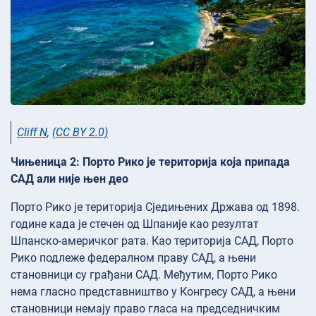
Cliff N
,
(CC BY 2.0)
Чињеница 2: Порто Рико је територија која припада
САД али није њен део
Порто Рико је територија Сједињених Држава од 1898.
године када је стечен од Шпаније као резултат
Шпанско-америчког рата. Као територија САД, Порто
Рико подлеже федералном праву САД, а њени
становници су грађани САД. Међутим, Порто Рико
нема гласно представништво у Конгресу САД, а њени
становници немају право гласа на председничким