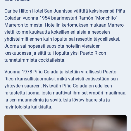
Caribe Hilton Hotel San Juanissa väittää keksineensä Piña
Coladan vuonna 1954 baarimestari Ramón “Monchito”
Marreron toimesta. Hotellin kertomuksen mukaan Marrero
vietti kolme kuukautta kokeillen erilaisia ainesosien
yhdistelmiä ennen kuin lopulta sai reseptin täydelliseksi.
Juoma sai nopeasti suosiota hotellin vieraiden
keskuudessa ja siitä tuli lopulta yksi Puerto Ricon
tunnetuimmista cocktaileista.
Vuonna 1978 Piña Colada julistettiin virallisesti Puerto
Ricon kansallisjuomaksi, mikä vahvisti entisestään sen
yhteyden saareen. Nykyään Piña Colada on edelleen
rakastettu juoma, josta nauttivat ihmiset ympäri maailmaa,
ja sen muunnelmia ja sovituksia löytyy baareista ja
ravintoloista kaikkialta.