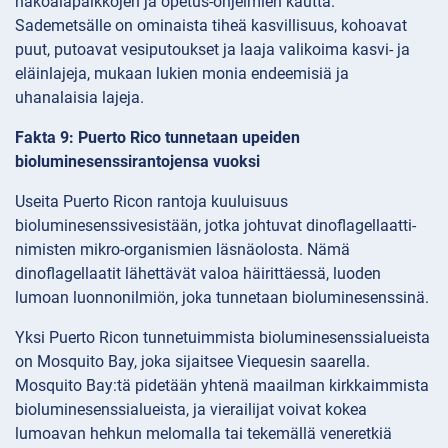
näköalapaikkojen ja opetus-ohjelmien kautta.
Sademetsälle on ominaista tiheä kasvillisuus, kohoavat
puut, putoavat vesiputoukset ja laaja valikoima kasvi- ja
eläinlajeja, mukaan lukien monia endeemisiä ja
uhanalaisia lajeja.
Fakta 9: Puerto Rico tunnetaan upeiden
bioluminesenssirantojensa vuoksi
Useita Puerto Ricon rantoja kuuluisuus
bioluminesenssivesistään, jotka johtuvat dinoflagellaatti-
nimisten mikro-organismien läsnäolosta. Nämä
dinoflagellaatit lähettävät valoa häirittäessä, luoden
lumoan luonnonilmiön, joka tunnetaan bioluminesenssinä.
Yksi Puerto Ricon tunnetuimmista bioluminesenssialueista
on Mosquito Bay, joka sijaitsee Viequesin saarella.
Mosquito Bay:tä pidetään yhtenä maailman kirkkaimmista
bioluminesenssialueista, ja vierailijat voivat kokea
lumoavan hehkun melomalla tai tekemällä veneretkiä