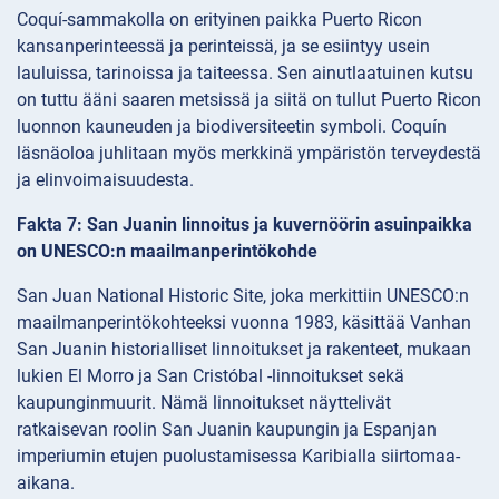
Coquí-sammakolla on erityinen paikka Puerto Ricon
kansanperinteessä ja perinteissä, ja se esiintyy usein
lauluissa, tarinoissa ja taiteessa. Sen ainutlaatuinen kutsu
on tuttu ääni saaren metsissä ja siitä on tullut Puerto Ricon
luonnon kauneuden ja biodiversiteetin symboli. Coquín
läsnäoloa juhlitaan myös merkkinä ympäristön terveydestä
ja elinvoimaisuudesta.
Fakta 7: San Juanin linnoitus ja kuvernöörin asuinpaikka
on UNESCO:n maailmanperintökohde
San Juan National Historic Site, joka merkittiin UNESCO:n
maailmanperintökohteeksi vuonna 1983, käsittää Vanhan
San Juanin historialliset linnoitukset ja rakenteet, mukaan
lukien El Morro ja San Cristóbal -linnoitukset sekä
kaupunginmuurit. Nämä linnoitukset näyttelivät
ratkaisevan roolin San Juanin kaupungin ja Espanjan
imperiumin etujen puolustamisessa Karibialla siirtomaa-
aikana.