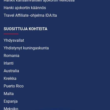
Hankit kansainvälisen ajokortin verkossa
Hanki ajokortin käännös
Travel Affiliate -ohjelma IDA:lta
SUOSITTUJA KOHTEITA
Yhdysvallat
Yhdistynyt kuningaskunta
Romania
Irlanti
Australia
Kreikka
Puerto Rico
Malta
Espanja
Meksiko