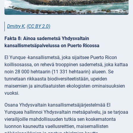
Dmitry K
,
(CC BY 2.0)
Fakta 8: Ainoa sademetsä Yhdysvaltain
kansallismetsäpalvelussa on Puerto Ricossa
El Yunque -kansallismetsä, joka sijaitsee Puerto Ricon
koillisosassa, on rehevä trooppinen sademetsä, joka kattaa
noin 28 000 hehtaarin (11 331 hehtaarin) alueen. Se
tunnetaan rikkaasta biodiversiteetistään, upeiden
maisemien ja ainutlaatuisten ekologisten ominaisuuksien
vuoksi.
Osana Yhdysvaltain kansallismetsäjärjestelmää El
Yunquea hallinnoi Yhdysvaltain metsäpalvelu, ja se tarjoaa
vierailijoille mahdollisuuden tutkia sen koskematonta
luonnon kauneutta vaellusreittien, maisemallisten