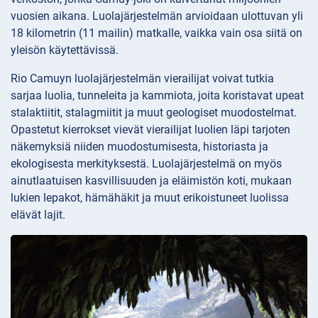
vuosien aikana. Luolajärjestelmän arvioidaan ulottuvan yli
18 kilometrin (11 mailin) matkalle, vaikka vain osa siitä on
yleisön käytettävissä.
Rio Camuyn luolajärjestelmän vierailijat voivat tutkia
sarjaa luolia, tunneleita ja kammiota, joita koristavat upeat
stalaktiitit, stalagmiitit ja muut geologiset muodostelmat.
Opastetut kierrokset vievät vierailijat luolien läpi tarjoten
näkemyksiä niiden muodostumisesta, historiasta ja
ekologisesta merkityksestä. Luolajärjestelmä on myös
ainutlaatuisen kasvillisuuden ja eläimistön koti, mukaan
lukien lepakot, hämähäkit ja muut erikoistuneet luolissa
elävät lajit.