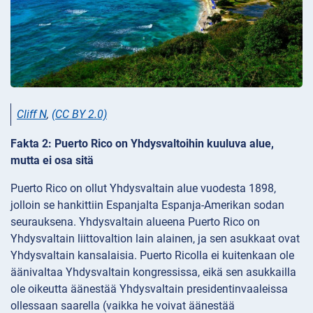
Cliff N
,
(CC BY 2.0)
Fakta 2: Puerto Rico on Yhdysvaltoihin kuuluva alue,
mutta ei osa sitä
Puerto Rico on ollut Yhdysvaltain alue vuodesta 1898,
jolloin se hankittiin Espanjalta Espanja-Amerikan sodan
seurauksena. Yhdysvaltain alueena Puerto Rico on
Yhdysvaltain liittovaltion lain alainen, ja sen asukkaat ovat
Yhdysvaltain kansalaisia. Puerto Ricolla ei kuitenkaan ole
äänivaltaa Yhdysvaltain kongressissa, eikä sen asukkailla
ole oikeutta äänestää Yhdysvaltain presidentinvaaleissa
ollessaan saarella (vaikka he voivat äänestää