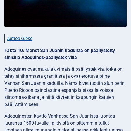
Aimee Giese
Fakta 10: Monet San Juanin kaduista on päällystetty
sinisillä Adoquines-päällystekivillä
Adoquines ovat mukulakivimäisiä päällystekiviä, jotka on
tehty siniharmasta graniitista ja ovat erottuva piirre
Vanhan San Juanin kaduilla. Nämä kivet tuotiin alun perin
Puerto Ricoon painolastina espanjalaisissa laivoissa
siirtomaa-aikana ja niitä käytettiin kaupungin katujen
päällystämiseen.
Adoquinesten käyttö Vanhassa San Juanissa juontaa
juurensa 1500-luvulle, ja kivistä on sittemmin tullut
ikoninen piirre kaupungin historiallisessa arkkitehtuurissa