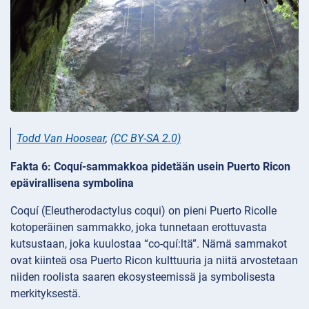
Todd Van Hoosear
,
(CC BY-SA 2.0)
Fakta 6: Coquí-sammakkoa pidetään usein Puerto Ricon
epävirallisena symbolina
Coquí (Eleutherodactylus coqui) on pieni Puerto Ricolle
kotoperäinen sammakko, joka tunnetaan erottuvasta
kutsustaan, joka kuulostaa “co-quí:ltä”. Nämä sammakot
ovat kiinteä osa Puerto Ricon kulttuuria ja niitä arvostetaan
niiden roolista saaren ekosysteemissä ja symbolisesta
merkityksestä.