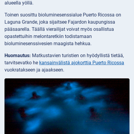
alueella yöllä.
Toinen suosittu bioluminesenssialue Puerto Ricossa on
Laguna Grande, joka sijaitsee Fajardon kaupungissa
pääsaarella. Täällä vierailijat voivat myös osallistua
opastettuihin melontaretkiin todistamaan
bioluminesenssivesien maagista hehkua.
Huomautus:
Matkustavien turistien on hyödyllistä tietää,
tarvitsevatko he
kansainvälistä ajokorttia Puerto Ricossa
vuokratakseen ja ajaakseen.