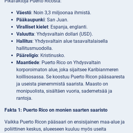
Pikafaktoja Puerto Ricosta:
Väestö
: Noin 3,3 miljoonaa ihmistä.
Pääkaupunki
: San Juan.
Viralliset kielet
: Espanja, englanti.
Valuutta
: Yhdysvaltain dollari (USD).
Hallitus
: Yhdysvaltain alue tasavaltalaisella
hallitusmuodolla.
Pääreligio
: Kristinusko.
Maantiede
: Puerto Rico on Yhdysvaltain
korporoimaton alue, joka sijaitsee Karibianmeren
koillisosassa. Se koostuu Puerto Ricon pääsaaresta
ja useista pienemmistä saarista. Maasto on
monipuolista, sisältäen vuoria, sademetsää ja
rantoja.
Fakta 1: Puerto Rico on monien saarten saaristo
Vaikka Puerto Ricon pääsaari on ensisijainen maa-alue ja
poliittinen keskus, alueeseen kuuluu myös useita