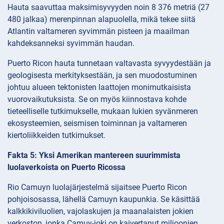
Hauta saavuttaa maksimisyvyyden noin 8 376 metriä (27
480 jalkaa) merenpinnan alapuolella, mikä tekee siitä
Atlantin valtameren syvimmän pisteen ja maailman
kahdeksanneksi syvimmän haudan.
Puerto Ricon hauta tunnetaan valtavasta syvyydestään ja
geologisesta merkityksestään, ja sen muodostuminen
johtuu alueen tektonisten laattojen monimutkaisista
vuorovaikutuksista. Se on myös kiinnostava kohde
tieteelliselle tutkimukselle, mukaan lukien syvänmeren
ekosysteemien, seismisen toiminnan ja valtameren
kiertoliikkeiden tutkimukset.
Fakta 5: Yksi Amerikan mantereen suurimmista
luolaverkoista on Puerto Ricossa
Rio Camuyn luolajärjestelmä sijaitsee Puerto Ricon
pohjoisosassa, lähellä Camuyn kaupunkia. Se käsittää
kalkkikiviluolien, vajolaskujen ja maanalaisten jokien
verkoston, jonka Camuy-joki on kaivertanut miljoonien