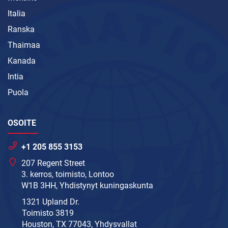
Italia
Ranska
Thaimaa
Kanada
Intia
Puola
OSOITE
+1 205 855 3153
207 Regent Street
3. kerros, toimisto, Lontoo
W1B 3HH, Yhdistynyt kuningaskunta
1321 Upland Dr.
Toimisto 3819
Houston, TX 77043, Yhdysvallat