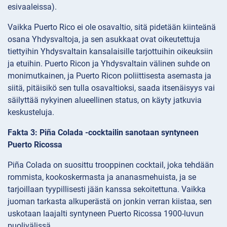
esivaaleissa).
Vaikka Puerto Rico ei ole osavaltio, sitä pidetään kiinteänä
osana Yhdysvaltoja, ja sen asukkaat ovat oikeutettuja
tiettyihin Yhdysvaltain kansalaisille tarjottuihin oikeuksiin
ja etuihin. Puerto Ricon ja Yhdysvaltain välinen suhde on
monimutkainen, ja Puerto Ricon poliittisesta asemasta ja
siitä, pitäisikö sen tulla osavaltioksi, saada itsenäisyys vai
säilyttää nykyinen alueellinen status, on käyty jatkuvia
keskusteluja.
Fakta 3: Piña Colada -cocktailin sanotaan syntyneen
Puerto Ricossa
Piña Colada on suosittu trooppinen cocktail, joka tehdään
rommista, kookoskermasta ja ananasmehuista, ja se
tarjoillaan tyypillisesti jään kanssa sekoitettuna. Vaikka
juoman tarkasta alkuperästä on jonkin verran kiistaa, sen
uskotaan laajalti syntyneen Puerto Ricossa 1900-luvun
puolivälissä.