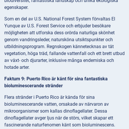
biodiversitet, fantastiska landskap och unika ekologiska
egenskaper.
Som en del av U.S. National Forest System förvaltas El
Yunque av U.S. Forest Service och erbjuder besökare
möjligheten att utforska dess orörda naturliga skönhet
genom vandringsleder, natursköna utsiktspunkter och
utbildningsprogram. Regnskogen kännetecknas av tät
vegetation, höga träd, fallande vattenfall och ett brett utbud
av växt- och djurarter, inklusive många endemiska och
hotade arter.
Faktum 9: Puerto Rico är känt för sina fantastiska
bioluminescerande stränder
Flera stränder i Puerto Rico är kända för sina
bioluminescerande vatten, orsakade av närvaron av
mikroorganismer som kallas dinoflagellater. Dessa
dinoflagellater avger ljus när de störs, vilket skapar ett
fascinerande naturfenomen känt som bioluminescens.