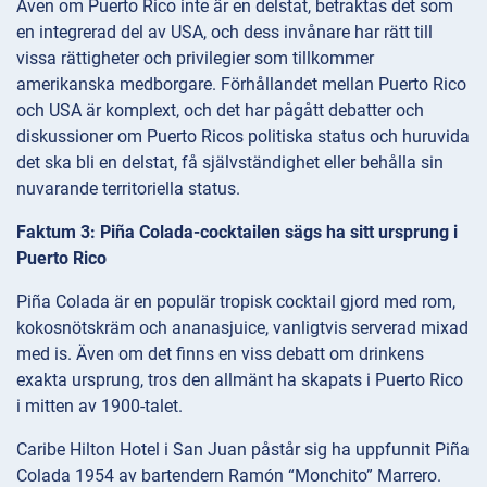
Även om Puerto Rico inte är en delstat, betraktas det som
en integrerad del av USA, och dess invånare har rätt till
vissa rättigheter och privilegier som tillkommer
amerikanska medborgare. Förhållandet mellan Puerto Rico
och USA är komplext, och det har pågått debatter och
diskussioner om Puerto Ricos politiska status och huruvida
det ska bli en delstat, få självständighet eller behålla sin
nuvarande territoriella status.
Faktum 3: Piña Colada-cocktailen sägs ha sitt ursprung i
Puerto Rico
Piña Colada är en populär tropisk cocktail gjord med rom,
kokosnötskräm och ananasjuice, vanligtvis serverad mixad
med is. Även om det finns en viss debatt om drinkens
exakta ursprung, tros den allmänt ha skapats i Puerto Rico
i mitten av 1900-talet.
Caribe Hilton Hotel i San Juan påstår sig ha uppfunnit Piña
Colada 1954 av bartendern Ramón “Monchito” Marrero.