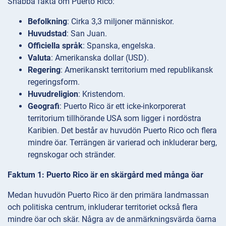
Snabba fakta om Puerto Rico:
Befolkning
: Cirka 3,3 miljoner människor.
Huvudstad
: San Juan.
Officiella språk
: Spanska, engelska.
Valuta
: Amerikanska dollar (USD).
Regering
: Amerikanskt territorium med republikansk
regeringsform.
Huvudreligion
: Kristendom.
Geografi
: Puerto Rico är ett icke-inkorporerat
territorium tillhörande USA som ligger i nordöstra
Karibien. Det består av huvudön Puerto Rico och flera
mindre öar. Terrängen är varierad och inkluderar berg,
regnskogar och stränder.
Faktum 1: Puerto Rico är en skärgård med många öar
Medan huvudön Puerto Rico är den primära landmassan
och politiska centrum, inkluderar territoriet också flera
mindre öar och skär. Några av de anmärkningsvärda öarna