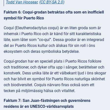
Todd Van Hoosear
,
(CC BY-SA 2.0)
Faktum 6: Coquí-grodan betraktas ofta som en inofficiell
symbol för Puerto Rico
Coquí (Eleutherodactylus coqui) är en liten groda som är
inhemsk i Puerto Rico och är känd för sitt karakteristiska
läte, som låter som “co-quí”. Dessa grodor är en integrerad
del av Puerto Ricos kultur och älskas för sin roll i öns
ekosystem och deras symboliska betydelse.
Coquí-grodan har en speciell plats i Puerto Ricos folklore
och traditioner, och dyker ofta upp i sånger, berättelser och
konstverk. Dess unika läte är ett välbekant ljud i öns skogar
och har blivit en symbol för Puerto Ricos naturliga skönhet
och biodiversitet. Coquís närvaro firas också som ett
tecken på miljömässig hälsa och vitalitet.
Faktum 7: San Juan-fästningen och guvernörens
residens är en UNESCO-världsarvsplats