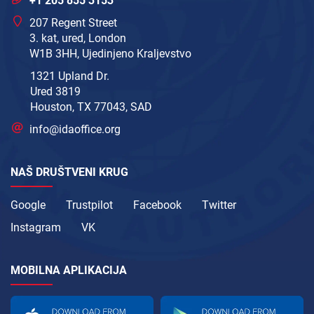
+1 205 855 3153
207 Regent Street
3. kat, ured, London
W1B 3HH, Ujedinjeno Kraljevstvo
1321 Upland Dr.
Ured 3819
Houston, TX 77043, SAD
info@idaoffice.org
NAŠ DRUŠTVENI KRUG
Google
Trustpilot
Facebook
Twitter
Instagram
VK
MOBILNA APLIKACIJA