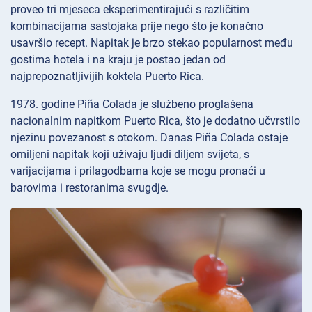
proveo tri mjeseca eksperimentirajući s različitim
kombinacijama sastojaka prije nego što je konačno
usavršio recept. Napitak je brzo stekao popularnost među
gostima hotela i na kraju je postao jedan od
najprepoznatljivijih koktela Puerto Rica.
1978. godine Piña Colada je službeno proglašena
nacionalnim napitkom Puerto Rica, što je dodatno učvrstilo
njezinu povezanost s otokom. Danas Piña Colada ostaje
omiljeni napitak koji uživaju ljudi diljem svijeta, s
varijacijama i prilagodbama koje se mogu pronaći u
barovima i restoranima svugdje.