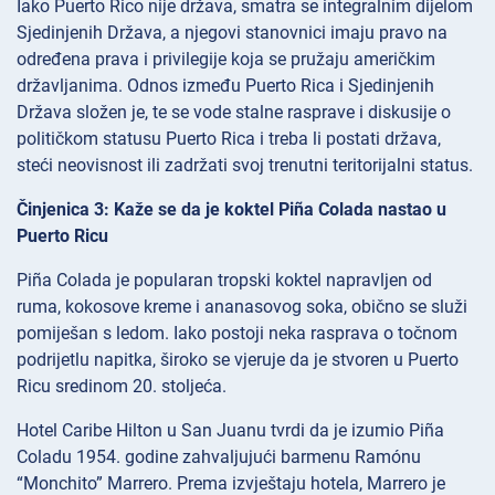
Iako Puerto Rico nije država, smatra se integralnim dijelom
Sjedinjenih Država, a njegovi stanovnici imaju pravo na
određena prava i privilegije koja se pružaju američkim
državljanima. Odnos između Puerto Rica i Sjedinjenih
Država složen je, te se vode stalne rasprave i diskusije o
političkom statusu Puerto Rica i treba li postati država,
steći neovisnost ili zadržati svoj trenutni teritorijalni status.
Činjenica 3: Kaže se da je koktel Piña Colada nastao u
Puerto Ricu
Piña Colada je popularan tropski koktel napravljen od
ruma, kokosove kreme i ananasovog soka, obično se služi
pomiješan s ledom. Iako postoji neka rasprava o točnom
podrijetlu napitka, široko se vjeruje da je stvoren u Puerto
Ricu sredinom 20. stoljeća.
Hotel Caribe Hilton u San Juanu tvrdi da je izumio Piña
Coladu 1954. godine zahvaljujući barmenu Ramónu
“Monchito” Marrero. Prema izvještaju hotela, Marrero je