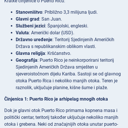
Kratke činjenice o Puerto Ricu:
Stanovništvo
: Približno 3,3 milijuna ljudi.
Glavni grad
: San Juan.
Službeni jezici
: Španjolski, engleski.
Valuta
: Američki dolar (USD).
Državno uređenje
: Teritorij Sjedinjenih Američkih
Država s republikanskim oblikom vlasti.
Glavna religija
: Kršćanstvo.
Geografija
: Puerto Rico je neinkorporirani teritorij
Sjedinjenih Američkih Država smješten u
sjeveroistočnom dijelu Kariba. Sastoji se od glavnog
otoka Puerto Rica i nekoliko manjih otoka. Teren je
raznolik, uključuje planine, kišne šume i plaže.
Činjenica 1: Puerto Rico je arhipelag mnogih otoka
Dok je glavni otok Puerto Rico primarna kopnena masa i
politički centar, teritorij također uključuje nekoliko manjih
otoka i grebena. Neki od značajnijih otoka unutar puerto-