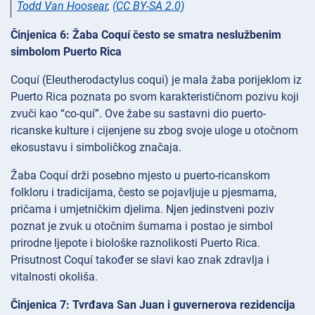
Todd Van Hoosear
,
(CC BY-SA 2.0)
Činjenica 6: Žaba Coquí često se smatra neslužbenim
simbolom Puerto Rica
Coquí (Eleutherodactylus coqui) je mala žaba porijeklom iz
Puerto Rica poznata po svom karakterističnom pozivu koji
zvuči kao “co-quí”. Ove žabe su sastavni dio puerto-
ricanske kulture i cijenjene su zbog svoje uloge u otočnom
ekosustavu i simboličkog značaja.
Žaba Coquí drži posebno mjesto u puerto-ricanskom
folkloru i tradicijama, često se pojavljuje u pjesmama,
pričama i umjetničkim djelima. Njen jedinstveni poziv
poznat je zvuk u otočnim šumama i postao je simbol
prirodne ljepote i biološke raznolikosti Puerto Rica.
Prisutnost Coquí također se slavi kao znak zdravlja i
vitalnosti okoliša.
Činjenica 7: Tvrđava San Juan i guvernerova rezidencija