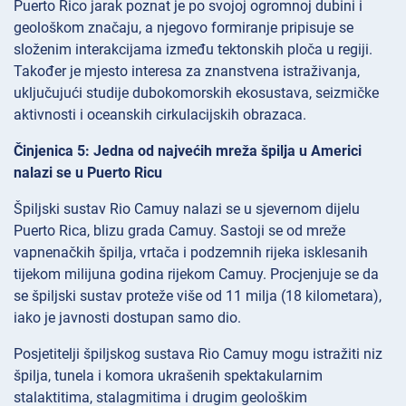
Puerto Rico jarak poznat je po svojoj ogromnoj dubini i
geološkom značaju, a njegovo formiranje pripisuje se
složenim interakcijama između tektonskih ploča u regiji.
Također je mjesto interesa za znanstvena istraživanja,
uključujući studije dubokomorskih ekosustava, seizmičke
aktivnosti i oceanskih cirkulacijskih obrazaca.
Činjenica 5: Jedna od najvećih mreža špilja u Americi
nalazi se u Puerto Ricu
Špiljski sustav Rio Camuy nalazi se u sjevernom dijelu
Puerto Rica, blizu grada Camuy. Sastoji se od mreže
vapnenačkih špilja, vrtača i podzemnih rijeka isklesanih
tijekom milijuna godina rijekom Camuy. Procjenjuje se da
se špiljski sustav proteže više od 11 milja (18 kilometara),
iako je javnosti dostupan samo dio.
Posjetitelji špiljskog sustava Rio Camuy mogu istražiti niz
špilja, tunela i komora ukrašenih spektakularnim
stalaktitima, stalagmitima i drugim geološkim