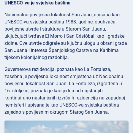
UNESCO-va je svjetska baština
Nacionalna povijesna lokalnost San Juan, upisana kao
UNESCO-va svjetska baština 1983. godine, obuhvaća
povijesne utvrde i strukture u Starom San Juanu,
uključujući tvrđave El Morro i San Cristóbal, kao i gradske
zidine. Ove utvrde odigrale su ključnu ulogu u obrani grada
San Juana i interesa Španjolskog Carstva na Karibima
tijekom kolonijalnog razdoblja.
Guvernerova rezidencija, poznata kao La Fortaleza,
zasebna je povijesna lokalnost smještena uz Nacionalnu
povijesnu lokalnost San Juan. La Fortaleza, izgrađena u
16. stoljeću, priznata je kao jedna od najstarijih
kontinuirano nastanjenih izvršnih rezidencija na zapadnoj
hemisferi i upisana je kao UNESCO-va svjetska baština
zajedno s povijesnim okrugom Starog San Juana.