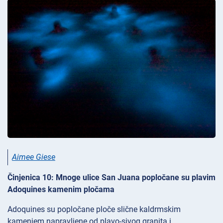
Aimee Giese
Činjenica 10: Mnoge ulice San Juana popločane su plavim
Adoquines kamenim pločama
Adoquines su popločane ploče slične kaldrmskim
kamenjem napravljene od plavo-sivog granita i