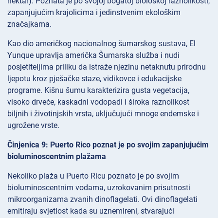
hektar). Poznata je po svojoj bogatoj biološkoj raznolikosti,
zapanjujućim krajolicima i jedinstvenim ekološkim
značajkama.
Kao dio američkog nacionalnog šumarskog sustava, El
Yunque upravlja američka Šumarska služba i nudi
posjetiteljima priliku da istraže njezinu netaknutu prirodnu
ljepotu kroz pješačke staze, vidikovce i edukacijske
programe. Kišnu šumu karakterizira gusta vegetacija,
visoko drveće, kaskadni vodopadi i široka raznolikost
biljnih i životinjskih vrsta, uključujući mnoge endemske i
ugrožene vrste.
Činjenica 9: Puerto Rico poznat je po svojim zapanjujućim
bioluminoscentnim plažama
Nekoliko plaža u Puerto Ricu poznato je po svojim
bioluminoscentnim vodama, uzrokovanim prisutnosti
mikroorganizama zvanih dinoflagelati. Ovi dinoflagelati
emitiraju svjetlost kada su uznemireni, stvarajući