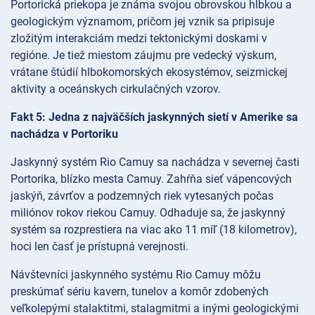
Portorická priekopa je známa svojou obrovskou hĺbkou a
geologickým významom, pričom jej vznik sa pripisuje
zložitým interakciám medzi tektonickými doskami v
regióne. Je tiež miestom záujmu pre vedecký výskum,
vrátane štúdií hlbokomorských ekosystémov, seizmickej
aktivity a oceánskych cirkulačných vzorov.
Fakt 5: Jedna z najväčších jaskynných sietí v Amerike sa
nachádza v Portoriku
Jaskynný systém Rio Camuy sa nachádza v severnej časti
Portorika, blízko mesta Camuy. Zahŕňa sieť vápencových
jaskýň, závrťov a podzemných riek vytesaných počas
miliónov rokov riekou Camuy. Odhaduje sa, že jaskynný
systém sa rozprestiera na viac ako 11 míľ (18 kilometrov),
hoci len časť je prístupná verejnosti.
Návštevníci jaskynného systému Rio Camuy môžu
preskúmať sériu kavern, tunelov a komôr zdobených
veľkolepými stalaktitmi, stalagmitmi a inými geologickými