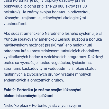
časti Portorika, je bujný tropický dažďový prales
pokrývajúci plochu približne 28 000 akrov (11 331
hektárov). Je známy svojou bohatou biodiverzitou,
úžasnými krajinami a jedinečnými ekologickými
vlastnosťami.
Ako súčasť amerického Národného lesného systému je El
Yunque spravovaný americkou Lesnou službou a ponúka
návštevníkom možnosť preskúmať jeho nedotknutú
prírodnou krásu prostredníctvom turistických chodníkov,
vyhliadkových bodov a vzdelávacích programov. Dažďový
prales sa vyznačuje hustou vegetáciou, týčiacimi sa
stromami, kaskádovitými vodopádmi a širokou škálou
rastlinných a živočíšnych druhov, vrátane mnohých
endemických a ohrozených druhov.
Fakt 9: Portoriko je známe svojimi úžasnými
bioluminiscenčnými plážami
Niekoľko pláží v Portoriku je slávnych svojimi