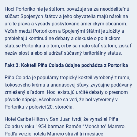
Hoci Portoriko nie je štátom, považuje sa za neoddeliteľnú
súčasť Spojených štátov a jeho obyvatelia majú nárok na
určité práva a výsady poskytované americkým občanom.
Vzťah medzi Portorikom a Spojenými štátmi je zložitý a
prebiehajú kontinuálne debaty a diskusie o politickom
statuse Portorika a o tom, či by sa malo stať štátom, získať
nezávislosť alebo si udržať súčasný teritoriálny status.
Fakt 3: Kokteil Piña Colada údajne pochádza z Portorika
Piña Colada je populárny tropický kokteil vyrobený z rumu,
kokosového krému a ananásovej šťavy, zvyčajne podávaný
zmiešaný s ľadom. Hoci existujú určité debaty o presnom
pôvode nápoja, všeobecne sa verí, že bol vytvorený v
Portoriku v polovici 20. storočia.
Hotel Caribe Hilton v San Juan tvrdí, že vynašiel Piña
Coladu v roku 1954 barman Ramón “Monchito” Marrero.
Podľa verzie hotela Marrero strávil tri mesiace