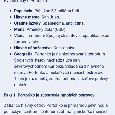
Rýchle fakty o Portoriku:
Populácia
: Približne 3,3 milióna ľudí.
Hlavné mesto
: San Juan.
Úradné jazyky
: Španielčina, angličtina.
Mena
: Americký dolár (USD).
Vláda
: Teritórium Spojených štátov s republikánskou
formou vlády.
Hlavné náboženstvo
: Kresťanstvo.
Geografia
: Portoriko je neinkorporované teritórium
Spojených štátov nachádzajúce sa v
severovýchodnom Karibiku. Skladá sa z hlavného
ostrova Portoriko a niekoľkých menších ostrovov.
Terén je rozmanitý, zahŕňa pohoria, dažďové pralesy
a pláže.
Fakt 1: Portoriko je súostrovie mnohých ostrovov
Zatiaľ čo hlavný ostrov Portoriko je primárnou pevninou a
politickým centrom, teritórium zahŕňa aj niekoľko menších