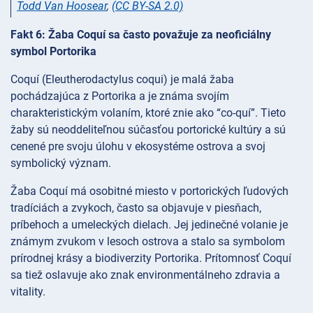
Todd Van Hoosear
,
(CC BY-SA 2.0)
Fakt 6: Žaba Coquí sa často považuje za neoficiálny
symbol Portorika
Coquí (Eleutherodactylus coqui) je malá žaba
pochádzajúca z Portorika a je známa svojím
charakteristickým volaním, ktoré znie ako “co-quí”. Tieto
žaby sú neoddeliteľnou súčasťou portorické kultúry a sú
cenené pre svoju úlohu v ekosystéme ostrova a svoj
symbolický význam.
Žaba Coquí má osobitné miesto v portorických ľudových
tradíciách a zvykoch, často sa objavuje v piesňach,
príbehoch a umeleckých dielach. Jej jedinečné volanie je
známym zvukom v lesoch ostrova a stalo sa symbolom
prírodnej krásy a biodiverzity Portorika. Prítomnosť Coquí
sa tiež oslavuje ako znak environmentálneho zdravia a
vitality.