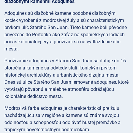
dlažobnými kameňmi Adoquines
Adoquines sú dlažobné kamene podobné dlažobným
kociek vyrobené z modrosivej žuly a sú charakteristickým
prvkom ulíc Starého San Juan. Tieto kamene boli pôvodne
privezené do Portorika ako záťaž na španielskych lodiach
počas koloniálnej éry a používali sa na vydláždenie ulíc
mesta.
Používanie adoquines v Starom San Juan sa datuje do 16.
storočia a kamene sa odvtedy stali ikonickým prvkom
historickej architektúry a urbanistického dizajnu mesta.
Dnes sú ulice Starého San Juan lemované adoquines, ktoré
vytvárajú pôvabnú a malebne atmosféru odrážajúcu
koloniálne dedičstvo mesta.
Modrosivá farba adoquines je charakteristická pre žulu
nachádzajúcu sa v regióne a kamene sú známe svojou
odolnosťou a schopnosťou odolávať hustej premávke a
tropickým poveternostným podmienkam.