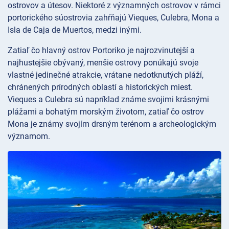
ostrovov a útesov. Niektoré z významných ostrovov v rámci
portorického súostrovia zahŕňajú Vieques, Culebra, Mona a
Isla de Caja de Muertos, medzi inými.
Zatiaľ čo hlavný ostrov Portoriko je najrozvinutejší a
najhustejšie obývaný, menšie ostrovy ponúkajú svoje
vlastné jedinečné atrakcie, vrátane nedotknutých pláží,
chránených prírodných oblastí a historických miest.
Vieques a Culebra sú napríklad známe svojimi krásnými
plážami a bohatým morským životom, zatiaľ čo ostrov
Mona je známy svojím drsným terénom a archeologickým
významom.