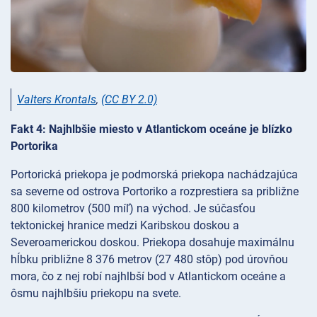
Valters Krontals
,
(CC BY 2.0)
Fakt 4: Najhlbšie miesto v Atlantickom oceáne je blízko
Portorika
Portorická priekopa je podmorská priekopa nachádzajúca
sa severne od ostrova Portoriko a rozprestiera sa približne
800 kilometrov (500 míľ) na východ. Je súčasťou
tektonickej hranice medzi Karibskou doskou a
Severoamerickou doskou. Priekopa dosahuje maximálnu
hĺbku približne 8 376 metrov (27 480 stôp) pod úrovňou
mora, čo z nej robí najhlbší bod v Atlantickom oceáne a
ôsmu najhlbšiu priekopu na svete.