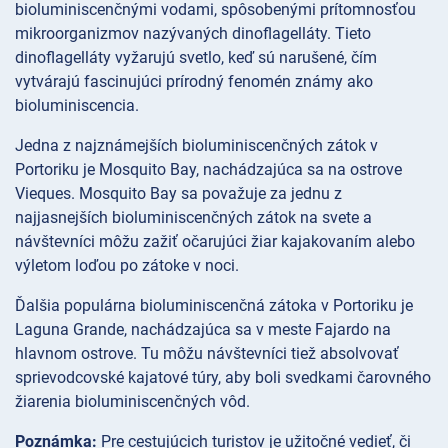
bioluminiscenčnými vodami, spôsobenými prítomnosťou
mikroorganizmov nazývaných dinoflagelláty. Tieto
dinoflagelláty vyžarujú svetlo, keď sú narušené, čím
vytvárajú fascinujúci prírodný fenomén známy ako
bioluminiscencia.
Jedna z najznámejších bioluminiscenčných zátok v
Portoriku je Mosquito Bay, nachádzajúca sa na ostrove
Vieques. Mosquito Bay sa považuje za jednu z
najjasnejších bioluminiscenčných zátok na svete a
návštevníci môžu zažiť očarujúci žiar kajakovaním alebo
výletom loďou po zátoke v noci.
Ďalšia populárna bioluminiscenčná zátoka v Portoriku je
Laguna Grande, nachádzajúca sa v meste Fajardo na
hlavnom ostrove. Tu môžu návštevníci tiež absolvovať
sprievodcovské kajatové túry, aby boli svedkami čarovného
žiarenia bioluminiscenčných vôd.
Poznámka:
Pre cestujúcich turistov je užitočné vedieť, či