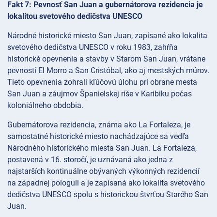
Fakt 7: Pevnosť San Juan a gubernátorova rezidencia je
lokalitou svetového dedičstva UNESCO
Národné historické miesto San Juan, zapísané ako lokalita
svetového dedičstva UNESCO v roku 1983, zahŕňa
historické opevnenia a stavby v Starom San Juan, vrátane
pevností El Morro a San Cristóbal, ako aj mestských múrov.
Tieto opevnenia zohrali kľúčovú úlohu pri obrane mesta
San Juan a záujmov Španielskej ríše v Karibiku počas
koloniálneho obdobia.
Gubernátorova rezidencia, známa ako La Fortaleza, je
samostatné historické miesto nachádzajúce sa vedľa
Národného historického miesta San Juan. La Fortaleza,
postavená v 16. storočí, je uznávaná ako jedna z
najstarších kontinuálne obývaných výkonných rezidencií
na západnej pologuli a je zapísaná ako lokalita svetového
dedičstva UNESCO spolu s historickou štvrťou Starého San
Juan.