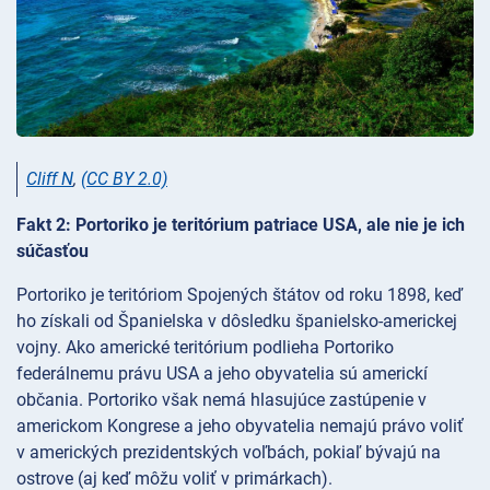
Cliff N
,
(CC BY 2.0)
Fakt 2: Portoriko je teritórium patriace USA, ale nie je ich
súčasťou
Portoriko je teritóriom Spojených štátov od roku 1898, keď
ho získali od Španielska v dôsledku španielsko-americkej
vojny. Ako americké teritórium podlieha Portoriko
federálnemu právu USA a jeho obyvatelia sú americkí
občania. Portoriko však nemá hlasujúce zastúpenie v
americkom Kongrese a jeho obyvatelia nemajú právo voliť
v amerických prezidentských voľbách, pokiaľ bývajú na
ostrove (aj keď môžu voliť v primárkach).