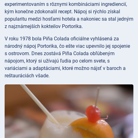
experimentovaním s rôznymi kombináciami ingrediencií,
kým konečne zdokonalil recept. Nápoj si rýchlo získal
popularitu medzi hosťami hotela a nakoniec sa stal jedným
z najznámejších kokteilov Portorika.
V roku 1978 bola Piña Colada oficiálne vyhlásená za
národný nápoj Portorika, čo ešte viac upevnilo jej spojenie
s ostrovom. Dnes zostává Piña Colada obľúbeným
nápojom, ktorý si užívajú ľudia po celom svete, s
variáciami a adaptáciami, ktoré možno nájsť v baroch a
reštauráciách všade.