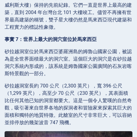
威利斯大樓）保持的先前紀錄。它們一直是世界上最高的建
築，直到 2004 年台灣台北 101 大樓竣工。儘管不再擁有世
界最高建築的稱號，雙子星大樓仍然是馬來西亞現代建築和
工程實力的標誌性象徵。
事實 7：世界上最大的洞穴室位於馬來西亞
砂拉越洞室位於馬來西亞婆羅洲島的姆魯山國家公園，被認
為是全世界面積最大的洞穴室。這個巨大的洞穴是在砂拉越
洞穴系統內形成的，該系統是姆魯國家公園廣闊的石灰岩喀
斯特景觀的一部分。
砂拉越洞室長約 700 公尺（2,300 英尺），寬 396 公尺
（1,299 英尺），高至少 70 公尺（230 英尺），其表面積
比任何其他已知的洞室都要大。這是一個令人驚嘆的自然奇
觀，吸引著來自世界各地的探洞者和冒險家來探索其巨大的
面積和獨特的地質特徵。此艙室的尺寸非常巨大，可以容納
並排停放的幾架波音 747 飛機。