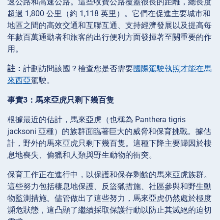
速公路和高速公路。這些收費公路覆蓋很長的距離，總長度
超過 1,800 公里（約 1,118 英里）。它們在促進主要城市和
地區之間的高效交通和互聯互通、支持經濟發展以及提高每
年數百萬通勤者和旅客的出行便利方面發揮著至關重要的作
用。
註：
計劃訪問該國？檢查您是否需要
國際駕駛執照才能在馬
來西亞
駕駛。
事實3：馬來亞虎只剩下幾百隻
根據最近的估計，馬來亞虎（也稱為 Panthera tigris
jacksoni 亞種）的族群面臨著巨大的威脅和保育挑戰。據估
計，野外的馬來亞虎只剩下幾百隻。這種下降主要歸因於棲
息地喪失、偷獵和人類與野生動物的衝突。
保育工作正在進行中，以保護和保存剩餘的馬來亞虎族群。
這些努力包括棲息地保護、反盜獵措施、社區參與和野生動
物監測措施。儘管做出了這些努力，馬來亞虎仍然處於極度
瀕危狀態，這凸顯了繼續採取保護行動以防止其滅絕的迫切