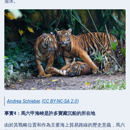
需求。
Andrea Schieber
,
(CC BY-NC-SA 2.0)
事實4：馬六甲海峽是許多寶藏沉船的所在地
由於其戰略位置和作為主要海上貿易路線的歷史意義，馬六