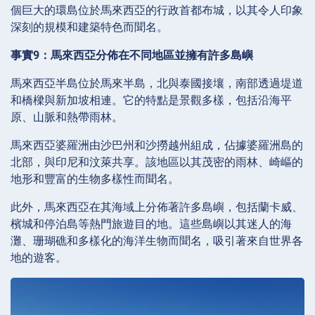
個巨大的環島位於馬來西亞的行政首都布城，以其令人印象
深刻的規模和建築特色而聞名。
事實9：馬來西亞分佈在不同地區並擁有許多島嶼
馬來西亞半島位於馬來半島，北與泰國接壤，南部透過堤道
和橋樑與新加坡相連。它的特點是景觀多樣，包括沿海平
原、山脈和熱帶雨林。
馬來西亞婆羅洲由沙巴州和沙撈越州組成，佔據婆羅洲島的
北部，與印尼和汶萊共享。該地區以其茂密的雨林、崎嶇的
地形和豐富的生物多樣性而聞名。
此外，馬來西亞在其海域上分佈著許多島嶼，包括蘭卡威、
檳城和停泊島等熱門旅遊目的地。這些島嶼以其迷人的海
灘、珊瑚礁和多樣化的海洋生物而聞名，吸引著來自世界各
地的遊客。