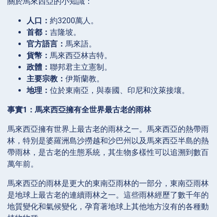
關於馬來西亞的小知識：
人口：
約3200萬人。
首都：
吉隆坡。
官方語言：
馬來語。
貨幣：
馬來西亞林吉特。
政體：
聯邦君主立憲制。
主要宗教：
伊斯蘭教。
地理：
位於東南亞，與泰國、印尼和汶萊接壤。
事實1：馬來西亞擁有全世界最古老的雨林
馬來西亞擁有世界上最古老的雨林之一。馬來西亞的熱帶雨
林，特別是婆羅洲島沙撈越和沙巴州以及馬來西亞半島的熱
帶雨林，是古老的生態系統，其生物多樣性可以追溯到數百
萬年前。
馬來西亞的雨林是更大的東南亞雨林的一部分，東南亞雨林
是地球上最古老的連續雨林之一。這些雨林經歷了數千年的
地質變化和氣候變化，孕育著地球上其他地方沒有的各種動