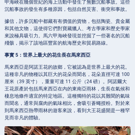
甲海峽在幾個世紀的海上活動中發生了無數沉船事故。這些
沉船事故的發生有多種原因，包括自然災害、衝突和事故。
據信，許多沉船中都藏有有價值的貨物，包括陶瓷、貴金屬
和其他文物，這使得它們對寶藏獵人、考古學家和歷史學家
來說極具吸引力。馬六甲海峽發現並挖掘了一些著名的沉船
殘骸，揭示了該地區豐富的航海歷史和貿易路線。
事實 5：世界上最大的花生長在馬來西亞
馬來西亞是阿諾王花的故鄉，它被認為是世界上最大的花。
這種非凡的物種以其巨大的花朵而聞名，花朵直徑可達 100
厘米（39 英寸），重量可達 11 公斤（24 磅）。阿諾爾大
王花原產於包括馬來西亞在內的東南亞雨林，生長在氣候和
棲息地條件適宜的特定地區。這種獨特的花以其難聞的氣味
而聞名，通常與腐肉的氣味相比，會吸引蒼蠅授粉。對於來
到馬來西亞熱帶雨林的遊客來說，看到大王花盛開是一種罕
見而非凡的體驗。