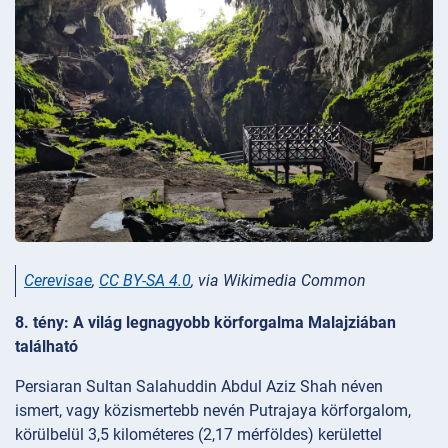
Cerevisae
,
CC BY-SA 4.0
, via Wikimedia Common
8. tény: A világ legnagyobb körforgalma Malajziában
található
Persiaran Sultan Salahuddin Abdul Aziz Shah néven
ismert, vagy közismertebb nevén Putrajaya körforgalom,
körülbelül 3,5 kilométeres (2,17 mérföldes) kerülettel