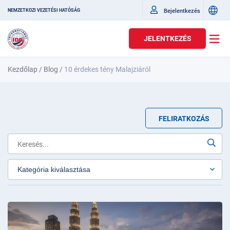
Bejelentkezés
NEMZETKÖZI VEZETÉSI HATÓSÁG
JELENTKEZÉS
Kezdőlap
/
Blog
/
10 érdekes tény Malajziáról
FELIRATKOZÁS