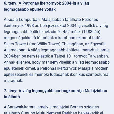
6. tény: A Petronas ikertornyok 2004-ig a világ
legmagasabb épülete voltak
A Kuala Lumpurban, Malajziában található Petronas
ikertornyok 1998-as befejezésüktől 2004-ig viselték a világ
legmagasabb épületeinek címét. 452 méter (1483 láb)
magasságukkal felülmúlták a korábban rekordot tartó
Sears Tower-t (ma Willis Tower) Chicagóban, az Egyesült
Államokban. A világ legmagasabb épületei maradtak, amíg
2004-ben be nem fejezték a Taipei 101 tornyot Taiwanban.
Annak ellenére, hogy már nem visellik a világ legmagasabb
épületeinek címét, a Petronas ikertornyok Malajzia modern
építészetének és mérnöki tudásának ikonikus szimbólumai
maradnak.
7. tény: A világ legnagyobb barlangkamrája Malajziában
található
A Sarawak-kamra, amely a malajziai Borneo szigetén
található Gunung Mulu Nemzeti Parkban helyezkedik el,