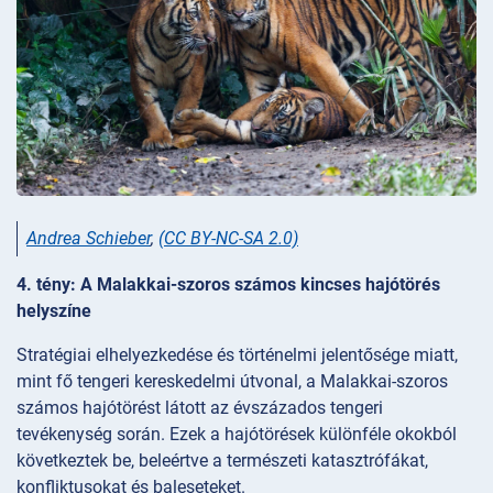
Andrea Schieber
,
(CC BY-NC-SA 2.0)
4. tény: A Malakkai-szoros számos kincses hajótörés
helyszíne
Stratégiai elhelyezkedése és történelmi jelentősége miatt,
mint fő tengeri kereskedelmi útvonal, a Malakkai-szoros
számos hajótörést látott az évszázados tengeri
tevékenység során. Ezek a hajótörések különféle okokból
következtek be, beleértve a természeti katasztrófákat,
konfliktusokat és baleseteket.