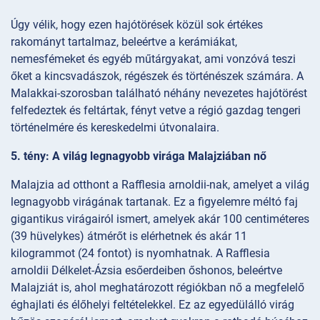
Úgy vélik, hogy ezen hajótörések közül sok értékes
rakományt tartalmaz, beleértve a kerámiákat,
nemesfémeket és egyéb műtárgyakat, ami vonzóvá teszi
őket a kincsvadászok, régészek és történészek számára. A
Malakkai-szorosban található néhány nevezetes hajótörést
felfedeztek és feltártak, fényt vetve a régió gazdag tengeri
történelmére és kereskedelmi útvonalaira.
5. tény: A világ legnagyobb virága Malajziában nő
Malajzia ad otthont a Rafflesia arnoldii-nak, amelyet a világ
legnagyobb virágának tartanak. Ez a figyelemre méltó faj
gigantikus virágairól ismert, amelyek akár 100 centiméteres
(39 hüvelykes) átmérőt is elérhetnek és akár 11
kilogrammot (24 fontot) is nyomhatnak. A Rafflesia
arnoldii Délkelet-Ázsia esőerdeiben őshonos, beleértve
Malajziát is, ahol meghatározott régiókban nő a megfelelő
éghajlati és élőhelyi feltételekkel. Ez az egyedülálló virág