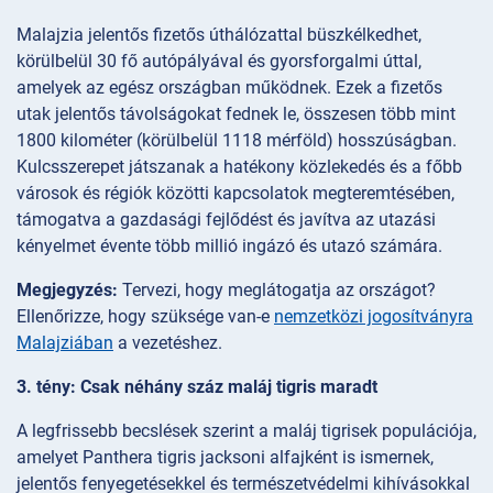
Malajzia jelentős fizetős úthálózattal büszkélkedhet,
körülbelül 30 fő autópályával és gyorsforgalmi úttal,
amelyek az egész országban működnek. Ezek a fizetős
utak jelentős távolságokat fednek le, összesen több mint
1800 kilométer (körülbelül 1118 mérföld) hosszúságban.
Kulcsszerepet játszanak a hatékony közlekedés és a főbb
városok és régiók közötti kapcsolatok megteremtésében,
támogatva a gazdasági fejlődést és javítva az utazási
kényelmet évente több millió ingázó és utazó számára.
Megjegyzés:
Tervezi, hogy meglátogatja az országot?
Ellenőrizze, hogy szüksége van-e
nemzetközi jogosítványra
Malajziában
a vezetéshez.
3. tény: Csak néhány száz maláj tigris maradt
A legfrissebb becslések szerint a maláj tigrisek populációja,
amelyet Panthera tigris jacksoni alfajként is ismernek,
jelentős fenyegetésekkel és természetvédelmi kihívásokkal