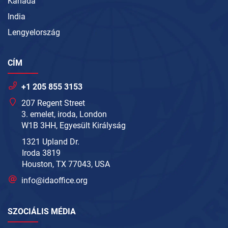
Kanada
India
Lengyelország
CÍM
+1 205 855 3153
207 Regent Street
3. emelet, iroda, London
W1B 3HH, Egyesült Királyság
1321 Upland Dr.
Iroda 3819
Houston, TX 77043, USA
info@idaoffice.org
SZOCIÁLIS MÉDIA