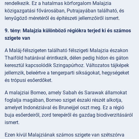
rendelkezik. Ez a hatalmas körforgalom Malajzia
közigazgatási fővárosában, Putrajayában található, és
lenyűgöző méretéről és építészeti jellemzőiről ismert.
9. tény: Malajzia különböző régiókra terjed ki és számos
szigete van
A Maláj-félszigeten található félszigeti Malajzia északon
Thaiföld határával érintkezik, délen pedig hídon és gáton
keresztül kapcsolódik Szingapúrhoz. Változatos tájképek
jellemzik, beleértve a tengerparti síkságokat, hegységeket
és trópusi esőerdőket.
A malajziai Borneo, amely Sabah és Sarawak államokat
foglalja magában, Borneo sziget északi részét alkotja,
amelyet Indonéziával és Bruneijjel oszt meg. Ez a régió
buja esőerdeiről, zord terepéről és gazdag biodiverzitásáról
ismert.
Ezen kívül Malajziának számos szigete van szétszórva