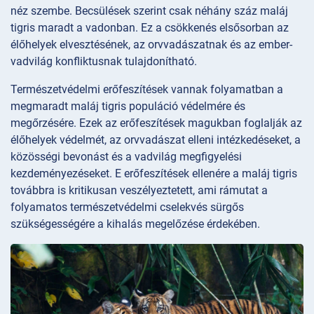
néz szembe. Becsülések szerint csak néhány száz maláj
tigris maradt a vadonban. Ez a csökkenés elsősorban az
élőhelyek elvesztésének, az orvvadászatnak és az ember-
vadvilág konfliktusnak tulajdonítható.
Természetvédelmi erőfeszítések vannak folyamatban a
megmaradt maláj tigris populáció védelmére és
megőrzésére. Ezek az erőfeszítések magukban foglalják az
élőhelyek védelmét, az orvvadászat elleni intézkedéseket, a
közösségi bevonást és a vadvilág megfigyelési
kezdeményezéseket. E erőfeszítések ellenére a maláj tigris
továbbra is kritikusan veszélyeztetett, ami rámutat a
folyamatos természetvédelmi cselekvés sürgős
szükségességére a kihalás megelőzése érdekében.