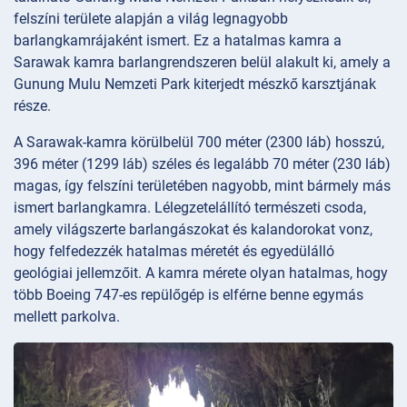
felszíni területe alapján a világ legnagyobb
barlangkamrájaként ismert. Ez a hatalmas kamra a
Sarawak kamra barlangrendszeren belül alakult ki, amely a
Gunung Mulu Nemzeti Park kiterjedt mészkő karsztjának
része.
A Sarawak-kamra körülbelül 700 méter (2300 láb) hosszú,
396 méter (1299 láb) széles és legalább 70 méter (230 láb)
magas, így felszíni területében nagyobb, mint bármely más
ismert barlangkamra. Lélegzetelállító természeti csoda,
amely világszerte barlangászokat és kalandorokat vonz,
hogy felfedezzék hatalmas méretét és egyedülálló
geológiai jellemzőit. A kamra mérete olyan hatalmas, hogy
több Boeing 747-es repülőgép is elférne benne egymás
mellett parkolva.