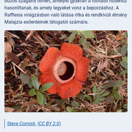
bűzös szagáról ismert, amelyet gyakran a rothadó húséhoz
hasonlítanak, és amely legyeket vonz a beporzáshoz. A
Rafflesia virágzásban való látása ritka és rendkívüli élmény
Malajzia esőerdeinek látogatói számára.
Steve Cornish
,
(CC BY 2.0)