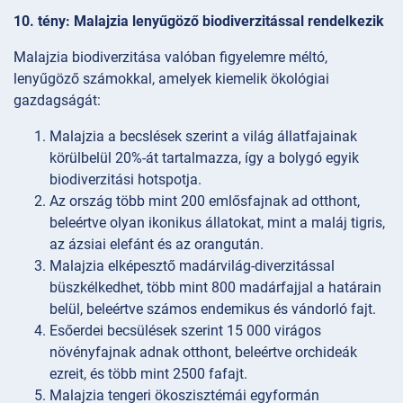
10. tény: Malajzia lenyűgöző biodiverzitással rendelkezik
Malajzia biodiverzitása valóban figyelemre méltó,
lenyűgöző számokkal, amelyek kiemelik ökológiai
gazdagságát:
Malajzia a becslések szerint a világ állatfajainak
körülbelül 20%-át tartalmazza, így a bolygó egyik
biodiverzitási hotspotja.
Az ország több mint 200 emlősfajnak ad otthont,
beleértve olyan ikonikus állatokat, mint a maláj tigris,
az ázsiai elefánt és az orangután.
Malajzia elképesztő madárvilág-diverzitással
büszkélkedhet, több mint 800 madárfajjal a határain
belül, beleértve számos endemikus és vándorló fajt.
Esőerdei becsülések szerint 15 000 virágos
növényfajnak adnak otthont, beleértve orchideák
ezreit, és több mint 2500 fafajt.
Malajzia tengeri ökoszisztémái egyformán