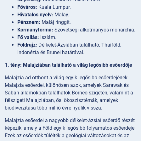
Főváros:
Kuala Lumpur.
Hivatalos nyelv:
Malay.
Pénznem:
Maláj ringgit.
Kormányforma:
Szövetségi alkotmányos monarchia.
Fő vallás:
Iszlám.
Földrajz:
Délkelet-Ázsiában található, Thaiföld,
Indonézia és Brunei határával.
1. tény: Malajziában található a világ legősibb esőerdője
Malajzia ad otthont a világ egyik legősibb esőerdejének.
Malajzia esőerdei, különösen azok, amelyek Sarawak és
Sabah államokban találhatók Borneo szigetén, valamint a
félszigeti Malajziában, ősi ökoszisztémák, amelyek
biodiverzitása több millió évre nyúlik vissza.
Malajzia esőerdei a nagyobb délkelet-ázsiai esőerdő részét
képezik, amely a Föld egyik legősibb folyamatos esőerdeje.
Ezek az esőerdők túlélték a geológiai változásokat és az