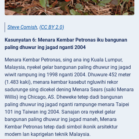
Steve Cornish
,
(CC BY 2.0)
Kasunyatan 6: Menara Kembar Petronas iku bangunan
paling dhuwur ing jagad nganti 2004
Menara Kembar Petronas, sing ana ing Kuala Lumpur,
Malaysia, nyekel gelar bangunan paling dhuwur ing jagad
wiwit rampung ing 1998 nganti 2004. Dhuwure 452 meter
(1.483 kaki), menara kembar kasebut ngluwihi rekor
sadurunge sing dicekel dening Menara Sears (saiki Menara
Willis) ing Chicago, AS. Dheweke tetep dadi bangunan
paling dhuwur ing jagad nganti rampunge menara Taipei
101 ing Taiwan ing 2004. Sanajan ora nyekel gelar
bangunan paling dhuwur ing jagad maneh, Menara
Kembar Petronas tetep dadi simbol ikonik arsitektur
modern lan kaprigelan teknik Malaysia.