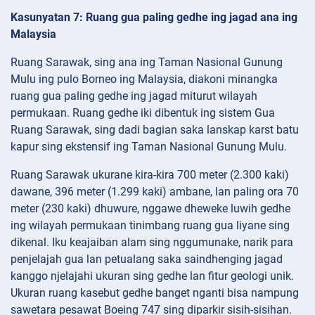
Kasunyatan 7: Ruang gua paling gedhe ing jagad ana ing
Malaysia
Ruang Sarawak, sing ana ing Taman Nasional Gunung
Mulu ing pulo Borneo ing Malaysia, diakoni minangka
ruang gua paling gedhe ing jagad miturut wilayah
permukaan. Ruang gedhe iki dibentuk ing sistem Gua
Ruang Sarawak, sing dadi bagian saka lanskap karst batu
kapur sing ekstensif ing Taman Nasional Gunung Mulu.
Ruang Sarawak ukurane kira-kira 700 meter (2.300 kaki)
dawane, 396 meter (1.299 kaki) ambane, lan paling ora 70
meter (230 kaki) dhuwure, nggawe dheweke luwih gedhe
ing wilayah permukaan tinimbang ruang gua liyane sing
dikenal. Iku keajaiban alam sing nggumunake, narik para
penjelajah gua lan petualang saka saindhenging jagad
kanggo njelajahi ukuran sing gedhe lan fitur geologi unik.
Ukuran ruang kasebut gedhe banget nganti bisa nampung
sawetara pesawat Boeing 747 sing diparkir sisih-sisihan.