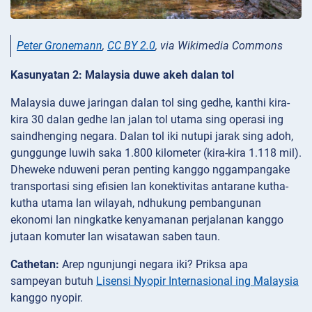
Peter Gronemann
,
CC BY 2.0
, via Wikimedia Commons
Kasunyatan 2: Malaysia duwe akeh dalan tol
Malaysia duwe jaringan dalan tol sing gedhe, kanthi kira-
kira 30 dalan gedhe lan jalan tol utama sing operasi ing
saindhenging negara. Dalan tol iki nutupi jarak sing adoh,
gunggunge luwih saka 1.800 kilometer (kira-kira 1.118 mil).
Dheweke nduweni peran penting kanggo nggampangake
transportasi sing efisien lan konektivitas antarane kutha-
kutha utama lan wilayah, ndhukung pembangunan
ekonomi lan ningkatke kenyamanan perjalanan kanggo
jutaan komuter lan wisatawan saben taun.
Cathetan:
Arep ngunjungi negara iki? Priksa apa
sampeyan butuh
Lisensi Nyopir Internasional ing Malaysia
kanggo nyopir.