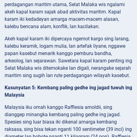
perdagangan maritim utama, Selat Malaka wis ngalami
akeh kapal karam sajak abad aktivitas maritim. Kapal
karam iki kedadeyan amarga macem-macem alasan,
kalebu bencana alam, konflik, lan kacilakan.
Akeh kapal karam iki dipercaya ngemot kargo sing larang,
kalebu keramik, logam mulia, lan artefak liyane, nggawe
papan kasebut menarik kanggo pemburu bandha,
arkeolog, lan sejarawan. Sawetara kapal karam penting ing
Selat Malaka wis ditemokake lan digali, nerangake sejarah
maritim sing sugih lan rute perdagangan wilayah kasebut.
Kasunyatan 5: Kembang paling gedhe ing jagad tuwuh ing
Malaysia
Malaysia iku omah kanggo Rafflesia arnoldii, sing
dianggep minangka kembang paling gedhe ing jagad.
Spesies sing luar biasa iki dikenal amarga kembang
raksasa, sing bisa tekan nganti 100 sentimeter (39 inci) ing
diameter lan bobote nganti 11 kilogram (24 pon). Rafflesia