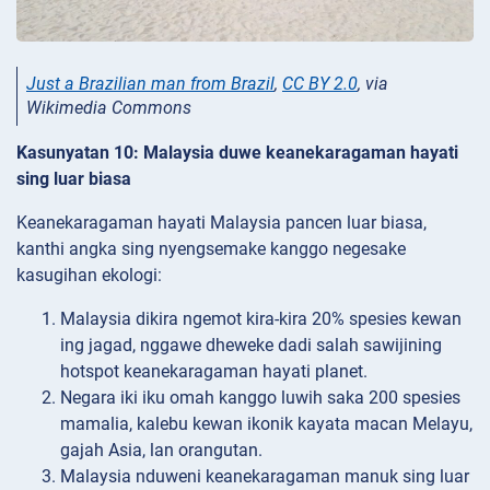
Just a Brazilian man from Brazil
,
CC BY 2.0
, via
Wikimedia Commons
Kasunyatan 10: Malaysia duwe keanekaragaman hayati
sing luar biasa
Keanekaragaman hayati Malaysia pancen luar biasa,
kanthi angka sing nyengsemake kanggo negesake
kasugihan ekologi:
Malaysia dikira ngemot kira-kira 20% spesies kewan
ing jagad, nggawe dheweke dadi salah sawijining
hotspot keanekaragaman hayati planet.
Negara iki iku omah kanggo luwih saka 200 spesies
mamalia, kalebu kewan ikonik kayata macan Melayu,
gajah Asia, lan orangutan.
Malaysia nduweni keanekaragaman manuk sing luar