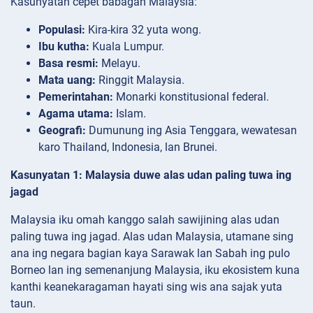
Kasunyatan cepet babagan Malaysia:
Populasi:
Kira-kira 32 yuta wong.
Ibu kutha:
Kuala Lumpur.
Basa resmi:
Melayu.
Mata uang:
Ringgit Malaysia.
Pemerintahan:
Monarki konstitusional federal.
Agama utama:
Islam.
Geografi:
Dumunung ing Asia Tenggara, wewatesan
karo Thailand, Indonesia, lan Brunei.
Kasunyatan 1: Malaysia duwe alas udan paling tuwa ing
jagad
Malaysia iku omah kanggo salah sawijining alas udan
paling tuwa ing jagad. Alas udan Malaysia, utamane sing
ana ing negara bagian kaya Sarawak lan Sabah ing pulo
Borneo lan ing semenanjung Malaysia, iku ekosistem kuna
kanthi keanekaragaman hayati sing wis ana sajak yuta
taun.