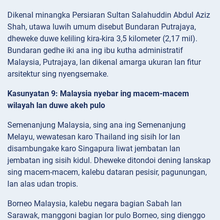
Dikenal minangka Persiaran Sultan Salahuddin Abdul Aziz
Shah, utawa luwih umum disebut Bundaran Putrajaya,
dheweke duwe keliling kira-kira 3,5 kilometer (2,17 mil).
Bundaran gedhe iki ana ing ibu kutha administratif
Malaysia, Putrajaya, lan dikenal amarga ukuran lan fitur
arsitektur sing nyengsemake.
Kasunyatan 9: Malaysia nyebar ing macem-macem
wilayah lan duwe akeh pulo
Semenanjung Malaysia, sing ana ing Semenanjung
Melayu, wewatesan karo Thailand ing sisih lor lan
disambungake karo Singapura liwat jembatan lan
jembatan ing sisih kidul. Dheweke ditondoi dening lanskap
sing macem-macem, kalebu dataran pesisir, pagunungan,
lan alas udan tropis.
Borneo Malaysia, kalebu negara bagian Sabah lan
Sarawak, manggoni bagian lor pulo Borneo, sing dienggo