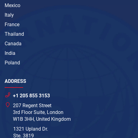
Mexico
Italy
France
Thailand
Canada
India
Poland
ADDRESS
+1 205 855 3153
207 Regent Street
3rd Floor Suite, London
W1B 3HH, United Kingdom
1321 Upland Dr.
Ste. 3819