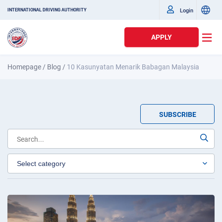
Login
INTERNATIONAL DRIVING AUTHORITY
APPLY
Homepage
/
Blog
/
10 Kasunyatan Menarik Babagan Malaysia
SUBSCRIBE