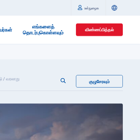
உள்நுழைக
எங்களைத்
வர்கள்
விண்ணப்பித்தல்
தொடர்புகொள்ளவும்
ீடு / வரலாறு
குழுசேரவும்