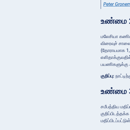
Peter Grone
உண்மை 
மலேசியா கணிச
விரைவுச் சாலை
(தோராயமாக 1,1
எளிதாக்குவதில
பயணிகளுக்கு 
குறிப்பு:
நாட்டிற
உண்மை 3
சமீபத்திய மதி
குறிப்பிடத்தக்
மதிப்பிடப்பட்