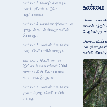
உண்மை 3: வெறும் சில நூறு
உண்மை 1
மலாய் புலிகள் மட்டுமே
எஞ்சியுள்ளன
மலேசியா உலகின
உண்மை 4: மலாக்கா நீரிணை பல
சரவாக் மற்றும
புதையல் கப்பல் சிதைவுகளின்
பெருக்கத்துடன
இடமாகும்
மலேசியாவின் ம
உண்மை 5: உலகின் மிகப்பெரிய
மழைக்காடுகளில
மலர் மலேசியாவில் வளரும்
தாங்கி, கிரகத
உண்மை 6: பெட்ரோனாஸ்
இரட்டைக் கோபுரங்கள் 2004
வரை உலகின் மிக உயரமான
கட்டிடமாக இருந்தன
உண்மை 7: உலகின் மிகப்பெரிய
குகை அறை மலேசியாவில்
உள்ளது