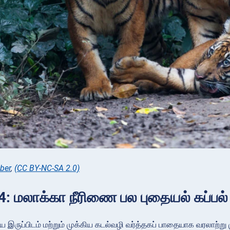
ber
,
(CC BY-NC-SA 2.0)
: மலாக்கா நீரிணை பல புதையல் கப்பல
இருப்பிடம் மற்றும் முக்கிய கடல்வழி வர்த்தகப் பாதையாக வரலாற்ற