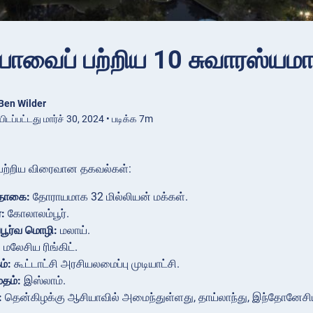
யாவைப் பற்றிய 10 சுவாரஸ்ய
Ben Wilder
டப்பட்டது மார்ச் 30, 2024 • படிக்க 7m
பற்றிய விரைவான தகவல்கள்:
தொகை:
தோராயமாக 32 மில்லியன் மக்கள்.
:
கோலாலம்பூர்.
பூர்வ மொழி:
மலாய்.
:
மலேசிய ரிங்கிட்.
ம்:
கூட்டாட்சி அரசியலமைப்பு முடியாட்சி.
மதம்:
இஸ்லாம்.
:
தென்கிழக்கு ஆசியாவில் அமைந்துள்ளது, தாய்லாந்து, இந்தோனேசியா