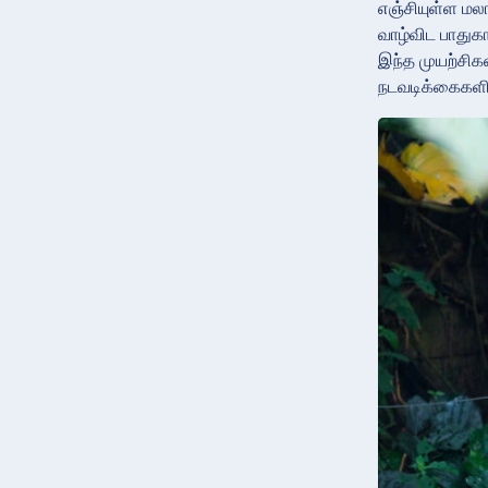
எஞ்சியுள்ள மல
வாழ்விட பாதுகா
இந்த முயற்சிக
நடவடிக்கைகளி