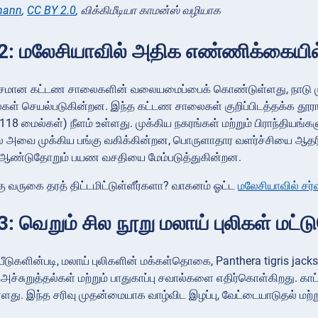
mann
,
CC BY 2.0
, விக்கிமீடியா காமன்ஸ் வழியாக
2: மலேசியாவில் அதிக எண்ணிக்கையி
மான கட்டண சாலைகளின் வலையமைப்பைக் கொண்டுள்ளது, நாடு முழு
கள் செயல்படுகின்றன. இந்த கட்டண சாலைகள் குறிப்பிடத்தக்க தூர
18 மைல்கள்) நீளம் உள்ளது. முக்கிய நகரங்கள் மற்றும் பிராந்திய
் அவை முக்கிய பங்கு வகிக்கின்றன, பொருளாதார வளர்ச்சியை ஆதரி
ஆண்டுதோறும் பயண வசதியை மேம்படுத்துகின்றன.
்கு வருகை தரத் திட்டமிட்டுள்ளீர்களா? வாகனம் ஓட்ட
மலேசியாவில் சர்வ
: வெறும் சில நூறு மலாய் புலிகள் மட்ட
ப்பீடுகளின்படி, மலாய் புலிகளின் மக்கள்தொகை, Panthera tigris ja
க அச்சுறுத்தல்கள் மற்றும் பாதுகாப்பு சவால்களை எதிர்கொள்கிறது. காட
டுள்ளது. இந்த சரிவு முதன்மையாக வாழ்விட இழப்பு, வேட்டையாடுதல் ம