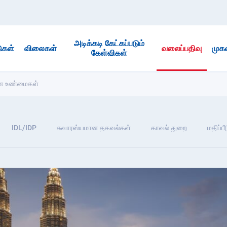
அடிக்கடி கேட்கப்படும்
ுகள்
விலைகள்
வலைப்பதிவு
முக
கேள்விகள்
ான உண்மைகள்
IDL/IDP
சுவாரஸ்யமான தகவல்கள்
காவல் துறை
மதிப்ப