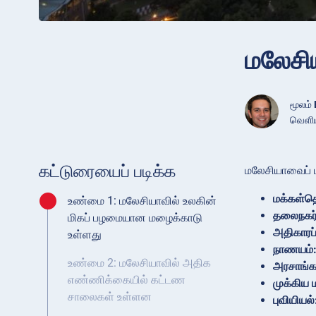
மலேசி
மூலம்
வெளியி
கட்டுரையைப் படிக்க
மலேசியாவைப் 
மக்கள்
உண்மை 1: மலேசியாவில் உலகின்
தலைநகர்
மிகப் பழமையான மழைக்காடு
அதிகாரப்
உள்ளது
நாணயம்
உண்மை 2: மலேசியாவில் அதிக
அரசாங்க
எண்ணிக்கையில் கட்டண
முக்கிய 
சாலைகள் உள்ளன
புவியியல்