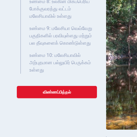
உண்மை 8: உலகின் மிகப்பெரிய
போக்குவரத்து வட்டம்
மலேசியாவில் உள்ளது
உண்மை 9: மலேசியா வெவ்வேறு
பகுதிகளில் பரவியுள்ளது மற்றும்
பல தீவுகளைக் கொண்டுள்ளது
உண்மை 10: மலேசியாவில்
அற்புதமான பல்லுயிர் பெருக்கம்
உள்ளது
விண்ணப்பித்தல்