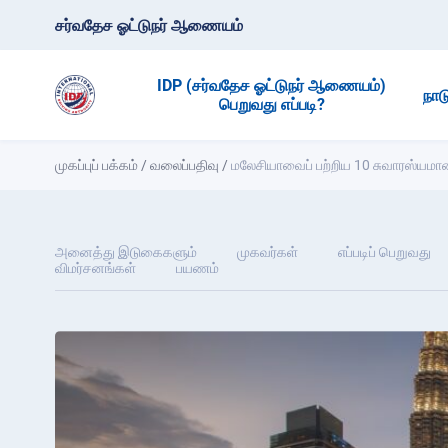
சர்வதேச ஓட்டுநர் ஆணையம்
IDP (சர்வதேச ஓட்டுநர் ஆணையம்)
நாட
பெறுவது எப்படி?
முகப்புப் பக்கம்
/
வலைப்பதிவு
/
மலேசியாவைப் பற்றிய 10 சுவாரஸ்யம
அனைத்து இடுகைகளும்
முகவர்கள்
எப்படிப் பெறுவது
விமர்சனங்கள்
பயணம்