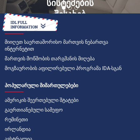
სისტემების
შესახებ
ᲠᲝᲒᲝᲠ
მიიღეთ საერთაშორისო მართვის ნებართვა
ინტერნეტით
მართვის მოწმობის თარგმანის მიღება
მოგზაურობის აფილირებული პროგრამა IDA-სგან
ᲞᲝᲞᲣᲚᲐᲠᲣᲚᲘ ᲛᲘᲛᲐᲠᲗᲣᲚᲔᲑᲔᲑᲘ
ამერიკის შეერთებული შტატები
გაერთიანებული სამეფო
რუმინეთი
ირლანდია
ავსტრალია