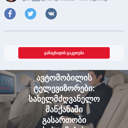
ᲒᲐᲜᲐᲪᲮᲐᲓᲘᲡ ᲒᲐᲙᲔᲗᲔᲑᲐ
მაისი 20, 2019
ავტომობილის
ტელევიზორები:
სახელმძღვანელო
მანქანაში
გასართობი