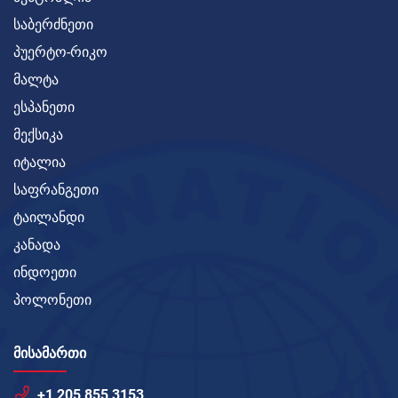
საბერძნეთი
პუერტო-რიკო
მალტა
ესპანეთი
მექსიკა
იტალია
საფრანგეთი
ტაილანდი
კანადა
ინდოეთი
პოლონეთი
ᲛᲘᲡᲐᲛᲐᲠᲗᲘ
+1 205 855 3153