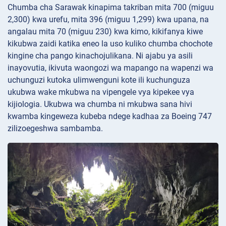
Chumba cha Sarawak kinapima takriban mita 700 (miguu
2,300) kwa urefu, mita 396 (miguu 1,299) kwa upana, na
angalau mita 70 (miguu 230) kwa kimo, kikifanya kiwe
kikubwa zaidi katika eneo la uso kuliko chumba chochote
kingine cha pango kinachojulikana. Ni ajabu ya asili
inayovutia, ikivuta waongozi wa mapango na wapenzi wa
uchunguzi kutoka ulimwenguni kote ili kuchunguza
ukubwa wake mkubwa na vipengele vya kipekee vya
kijiologia. Ukubwa wa chumba ni mkubwa sana hivi
kwamba kingeweza kubeba ndege kadhaa za Boeing 747
zilizoegeshwa sambamba.