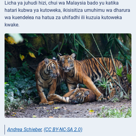
Licha ya juhudi hizi, chui wa Malaysia bado yu katika
hatari kubwa ya kutoweka, ikisisitiza umuhimu wa dharura
wa kuendelea na hatua za uhifadhi ili kuzuia kutoweka
kwake.
Andrea Schieber
,
(CC BY-NC-SA 2.0)