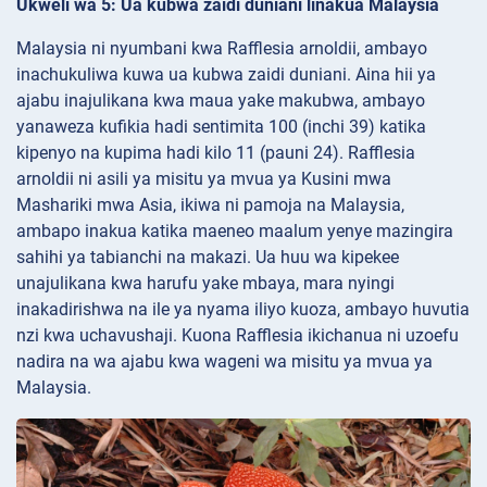
Ukweli wa 5: Ua kubwa zaidi duniani linakua Malaysia
Malaysia ni nyumbani kwa Rafflesia arnoldii, ambayo
inachukuliwa kuwa ua kubwa zaidi duniani. Aina hii ya
ajabu inajulikana kwa maua yake makubwa, ambayo
yanaweza kufikia hadi sentimita 100 (inchi 39) katika
kipenyo na kupima hadi kilo 11 (pauni 24). Rafflesia
arnoldii ni asili ya misitu ya mvua ya Kusini mwa
Mashariki mwa Asia, ikiwa ni pamoja na Malaysia,
ambapo inakua katika maeneo maalum yenye mazingira
sahihi ya tabianchi na makazi. Ua huu wa kipekee
unajulikana kwa harufu yake mbaya, mara nyingi
inakadirishwa na ile ya nyama iliyo kuoza, ambayo huvutia
nzi kwa uchavushaji. Kuona Rafflesia ikichanua ni uzoefu
nadira na wa ajabu kwa wageni wa misitu ya mvua ya
Malaysia.