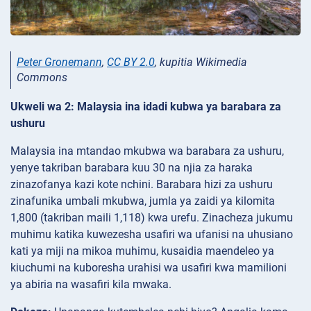
Peter Gronemann
,
CC BY 2.0
, kupitia Wikimedia
Commons
Ukweli wa 2: Malaysia ina idadi kubwa ya barabara za
ushuru
Malaysia ina mtandao mkubwa wa barabara za ushuru,
yenye takriban barabara kuu 30 na njia za haraka
zinazofanya kazi kote nchini. Barabara hizi za ushuru
zinafunika umbali mkubwa, jumla ya zaidi ya kilomita
1,800 (takriban maili 1,118) kwa urefu. Zinacheza jukumu
muhimu katika kuwezesha usafiri wa ufanisi na uhusiano
kati ya miji na mikoa muhimu, kusaidia maendeleo ya
kiuchumi na kuboresha urahisi wa usafiri kwa mamilioni
ya abiria na wasafiri kila mwaka.