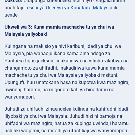
Dokezo:
Unapanga kutembelea nchi hiyo? Angalia kama
unahitaji
Leseni ya Udereva ya Kimataifa Malaysia
ili
uende.
Ukweli wa 3: Kuna mamia machache tu ya chui wa
Malaysia yaliyobaki
Kulingana na makisio ya hivi karibuni, idadi ya chui wa
Malaysia, pia wanaojulikana kama aina ndogo za
Panthera tigris jacksoni, inakabiliwa na vitisho vikubwa na
changamoto za uhifadhi. Inakadiriwa kuwa kuna mamia
machache tu ya chui wa Malaysia yaliyobaki msituni.
Upungufu huu unatokana hasa na kupotea kwa mazingira,
uwindaji haramu, na migogoro kati ya binadamu na
wanyamapori.
Juhudi za uhifadhi zinaendelea kulinda na kuhifadhi idadi
iliyobaki ya chui wa Malaysia. Juhudi hizi ni pamoja na
uhifadhi wa mazingira, hatua za kupinga uwindaji haramu,
ushiriki wa jamii, na miradi ya ufuatiliaji wa wanyamapori.