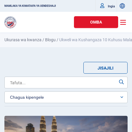
Ingia
MAMLAKA YA KIMATAIFA YA UENDESHAJI
OMBA
Ukurasa wa kwanza
/
Blogu
/
Ukweli wa Kushangaza 10 Kuhusu Mala
JISAJILI