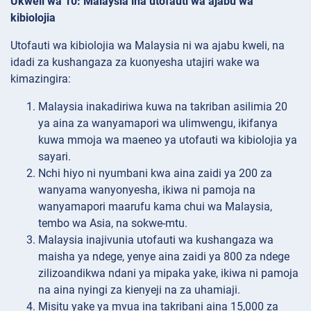
Ukweli wa 10: Malaysia ina utofauti wa ajabu wa
kibiolojia
Utofauti wa kibiolojia wa Malaysia ni wa ajabu kweli, na
idadi za kushangaza za kuonyesha utajiri wake wa
kimazingira:
Malaysia inakadiriwa kuwa na takriban asilimia 20
ya aina za wanyamapori wa ulimwengu, ikifanya
kuwa mmoja wa maeneo ya utofauti wa kibiolojia ya
sayari.
Nchi hiyo ni nyumbani kwa aina zaidi ya 200 za
wanyama wanyonyesha, ikiwa ni pamoja na
wanyamapori maarufu kama chui wa Malaysia,
tembo wa Asia, na sokwe-mtu.
Malaysia inajivunia utofauti wa kushangaza wa
maisha ya ndege, yenye aina zaidi ya 800 za ndege
zilizoandikwa ndani ya mipaka yake, ikiwa ni pamoja
na aina nyingi za kienyeji na za uhamiaji.
Misitu yake ya mvua ina takribani aina 15,000 za