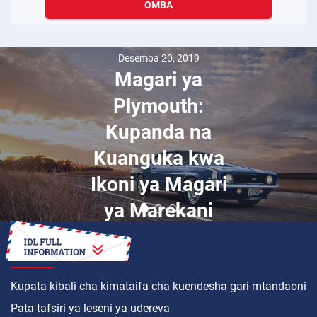
OMBA
Desemba 20, 2019
Magari ya
Plymouth:
Kupanda na
Kuanguka kwa
Ikoni ya Magari
ya Marekani
JINSI YA
Kupata kibali cha kimataifa cha kuendesha gari mtandaoni
Pata tafsiri ya leseni ya udereva