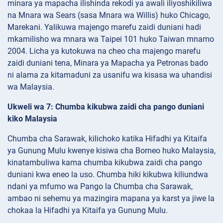
minara ya mapacha ilishinda rekodi ya awali iliyoshikiliwa
na Mnara wa Sears (sasa Mnara wa Willis) huko Chicago,
Marekani. Yalikuwa majengo marefu zaidi duniani hadi
mkamilisho wa mnara wa Taipei 101 huko Taiwan mnamo
2004. Licha ya kutokuwa na cheo cha majengo marefu
zaidi duniani tena, Minara ya Mapacha ya Petronas bado
ni alama za kitamaduni za usanifu wa kisasa wa uhandisi
wa Malaysia.
Ukweli wa 7: Chumba kikubwa zaidi cha pango duniani
kiko Malaysia
Chumba cha Sarawak, kilichoko katika Hifadhi ya Kitaifa
ya Gunung Mulu kwenye kisiwa cha Borneo huko Malaysia,
kinatambuliwa kama chumba kikubwa zaidi cha pango
duniani kwa eneo la uso. Chumba hiki kikubwa kiliundwa
ndani ya mfumo wa Pango la Chumba cha Sarawak,
ambao ni sehemu ya mazingira mapana ya karst ya jiwe la
chokaa la Hifadhi ya Kitaifa ya Gunung Mulu.