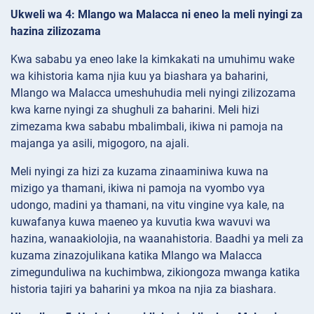
Ukweli wa 4: Mlango wa Malacca ni eneo la meli nyingi za
hazina zilizozama
Kwa sababu ya eneo lake la kimkakati na umuhimu wake
wa kihistoria kama njia kuu ya biashara ya baharini,
Mlango wa Malacca umeshuhudia meli nyingi zilizozama
kwa karne nyingi za shughuli za baharini. Meli hizi
zimezama kwa sababu mbalimbali, ikiwa ni pamoja na
majanga ya asili, migogoro, na ajali.
Meli nyingi za hizi za kuzama zinaaminiwa kuwa na
mizigo ya thamani, ikiwa ni pamoja na vyombo vya
udongo, madini ya thamani, na vitu vingine vya kale, na
kuwafanya kuwa maeneo ya kuvutia kwa wavuvi wa
hazina, wanaakiolojia, na waanahistoria. Baadhi ya meli za
kuzama zinazojulikana katika Mlango wa Malacca
zimegunduliwa na kuchimbwa, zikiongoza mwanga katika
historia tajiri ya baharini ya mkoa na njia za biashara.