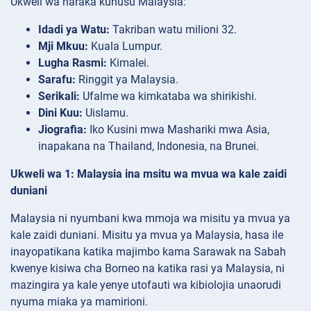
Ukweli wa haraka kuhusu Malaysia:
Idadi ya Watu:
Takriban watu milioni 32.
Mji Mkuu:
Kuala Lumpur.
Lugha Rasmi:
Kimalei.
Sarafu:
Ringgit ya Malaysia.
Serikali:
Ufalme wa kimkataba wa shirikishi.
Dini Kuu:
Uislamu.
Jiografia:
Iko Kusini mwa Mashariki mwa Asia,
inapakana na Thailand, Indonesia, na Brunei.
Ukweli wa 1: Malaysia ina msitu wa mvua wa kale zaidi
duniani
Malaysia ni nyumbani kwa mmoja wa misitu ya mvua ya
kale zaidi duniani. Misitu ya mvua ya Malaysia, hasa ile
inayopatikana katika majimbo kama Sarawak na Sabah
kwenye kisiwa cha Borneo na katika rasi ya Malaysia, ni
mazingira ya kale yenye utofauti wa kibiolojia unaorudi
nyuma miaka ya mamirioni.