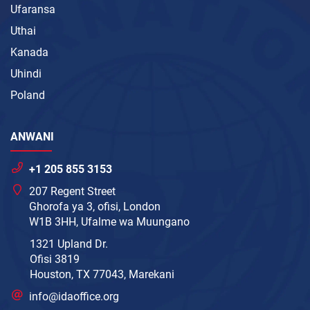
Ufaransa
Uthai
Kanada
Uhindi
Poland
ANWANI
+1 205 855 3153
207 Regent Street
Ghorofa ya 3, ofisi, London
W1B 3HH, Ufalme wa Muungano
1321 Upland Dr.
Ofisi 3819
Houston, TX 77043, Marekani
info@idaoffice.org