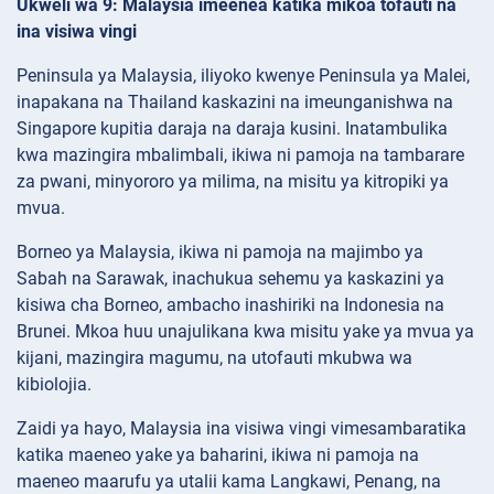
Ukweli wa 9: Malaysia imeenea katika mikoa tofauti na
ina visiwa vingi
Peninsula ya Malaysia, iliyoko kwenye Peninsula ya Malei,
inapakana na Thailand kaskazini na imeunganishwa na
Singapore kupitia daraja na daraja kusini. Inatambulika
kwa mazingira mbalimbali, ikiwa ni pamoja na tambarare
za pwani, minyororo ya milima, na misitu ya kitropiki ya
mvua.
Borneo ya Malaysia, ikiwa ni pamoja na majimbo ya
Sabah na Sarawak, inachukua sehemu ya kaskazini ya
kisiwa cha Borneo, ambacho inashiriki na Indonesia na
Brunei. Mkoa huu unajulikana kwa misitu yake ya mvua ya
kijani, mazingira magumu, na utofauti mkubwa wa
kibiolojia.
Zaidi ya hayo, Malaysia ina visiwa vingi vimesambaratika
katika maeneo yake ya baharini, ikiwa ni pamoja na
maeneo maarufu ya utalii kama Langkawi, Penang, na