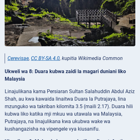
Cerevisae
,
CC BY-SA 4.0
, kupitia Wikimedia Common
Ukweli wa 8: Duara kubwa zaidi la magari duniani liko
Malaysia
Linajulikana kama Persiaran Sultan Salahuddin Abdul Aziz
Shah, au kwa kawaida linaitwa Duara la Putrajaya, lina
mzunguko wa takriban kilomita 3.5 (maili 2.17). Duara hili
kubwa liko katika mji mkuu wa utawala wa Malaysia,
Putrajaya, na linajulikana kwa ukubwa wake wa
kushangazisha na vipengele vya kiusanifu.