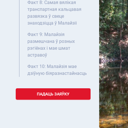
Факт 8: Самая вялікая
транспартная кальцавая
развязка ў свеце
знаходзіцца ў Малайзіі
Факт 9: Малайзія
размешчана ў розных
рэгіёнах і мае шмат
астравоў
Факт 10: Малайзія мае
дзіўную біяразнастайнасць
ПАДАЦЬ ЗАЯЎКУ