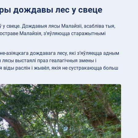
ары дождавы лес у свеце
у свеце. Дождавыя лясы Малайзіі, асабліва тыя,
ўвостраве Малайзія, з’яўляюцца старажытнымі
е-азіяцкага дождавага лесу, які з’яўляецца адным
лясы выстаялі праз геалагічныя змены і
віды раслін і жывёл, якія не сустракаюцца больш