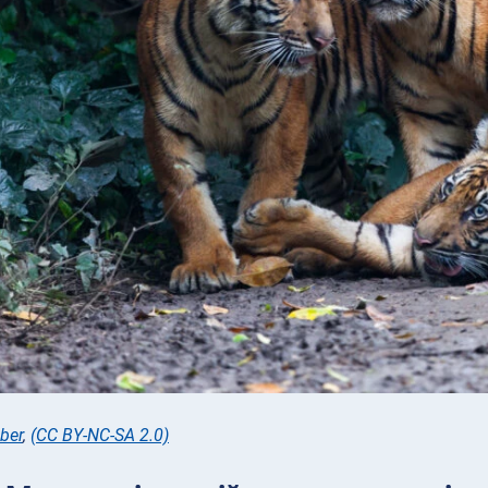
ber
,
(CC BY-NC-SA 2.0)