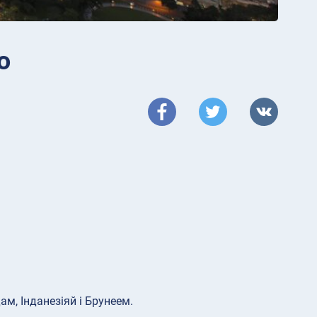
ю
м, Інданезіяй і Брунеем.