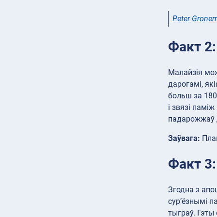
Peter Grone
Факт 2:
Малайзія мож
дарогамі, як
больш за 180
і звязі памі
падарожжаў д
Заўвага:
План
Факт 3:
Згодна з апо
сур’ёзнымі п
тыграў. Гэты