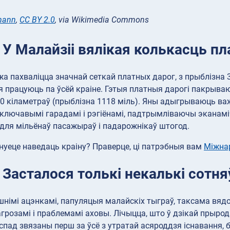
mann
,
CC BY 2.0
, via Wikimedia Commons
 У Малайзіі вялікая колькасць п
а пахваліцца значнай сеткай платных дарог, з прыблізна 3
ія працуюць па ўсёй краіне. Гэтыя платныя дарогі пакрыв
0 кіламетраў (прыблізна 1118 міль). Яны адыгрываюць ва
ж ключавымі гарадамі і рэгіёнамі, падтрымліваючы эканам
ля мільёнаў пасажыраў і падарожнікаў штогод.
уеце наведаць краіну? Праверце, ці патрэбныя вам
Міжна
 Засталося толькі некалькі сотня
шнімі ацэнкамі, папуляцыя малайскіх тыграў, таксама вядомы
агрозамі і праблемамі аховы. Лічыцца, што ў дзікай прырод
 спад звязаны перш за ўсё з утратай асяроддзя існавання,