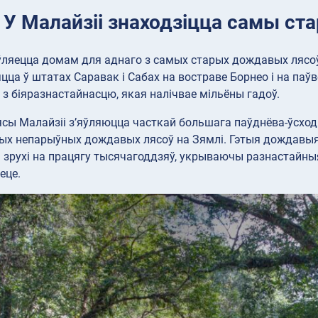
: У Малайзіі знаходзіцца самы ст
ўляецца домам для аднаго з самых старых дождавых лясоў 
цца ў штатах Саравак і Сабах на востраве Борнео і на па
 з біяразнастайнасцю, якая налічвае мільёны гадоў.
ы Малайзіі з’яўляюцца часткай большага паўднёва-ўсходн
ых непарыўных дождавых лясоў на Зямлі. Гэтыя дождавыя 
зрухі на працягу тысячагоддзяў, укрываючы разнастайныя 
еце.