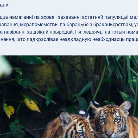
дай.
а намаганні па ахове і захаванні астатняй папуляцыі ма
навання, мерапрыемствы па барацьбе з браканьерствам, у
а назіранні за дзікай прыродай. Нягледзячы на гэтыя нам
кнення, што падкрэслівае неадкладную неабходнасць праця