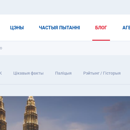
ЦЭНЫ
ЧАСТЫЯ ПЫТАННІ
БЛОГ
АГ
ю
К
Цікавыя факты
Паліцыя
Рэйтынг / Гісторыя