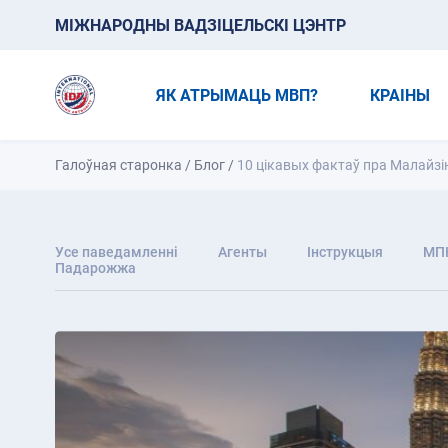
МІЖНАРОДНЫ ВАДЗІЦЕЛЬСКІ ЦЭНТР
ЯК АТРЫМАЦЬ МВП?
КРАІНЫ
Галоўная старонка
/
Блог
/
10 цікавых фактаў пра Малайзі
Усе паведамленні
Агенты
Інструкцыя
МП
Падарожжа