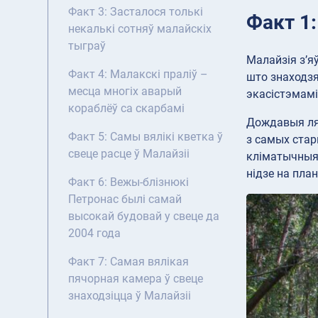
Факт 3: Засталося толькі
Факт 1
некалькі сотняў малайскіх
тыграў
Малайзія з’я
Факт 4: Малакскі праліў –
што знаходзя
месца многіх аварый
экасістэмамі
кораблёў са скарбамі
Дождавыя ляс
Факт 5: Самы вялікі кветка ў
з самых стар
свеце расце ў Малайзіі
кліматычныя 
нідзе на план
Факт 6: Вежы-блізнюкі
Петронас былі самай
высокай будовай у свеце да
2004 года
Факт 7: Самая вялікая
пячорная камера ў свеце
знаходзіцца ў Малайзіі