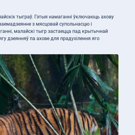
лайскіх тыграў. Гэтыя намаганні ўключаюць ахову
заемадзеянне з мясцовай супольнасцю і
аганні, малайскі тыгр застаецца пад крытычнай
гу дзеянняў па ахове для прадухілення яго