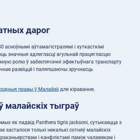
латных дарог
0 асноўнымі аўтамагістралямі і хуткасткімі
аюць значныя адлегласці агульнай працягласцю
жную ролю ў забеспячэнні эфектыўнага транспарту
ічнае развіццё і паляпшаючы зручнасць
родныя правы ў Малайзіі
для кіравання.
ў малайскіх тыграў
х як падвід Panthera tigris jacksoni, сутыкаецца з
зе засталося толькі некалькі сотняў малайскіх
 браканьерствам і канфліктамі паміж чалавекам і