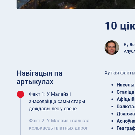
10 ці
By
Be
Апубл
Навігацыя па
Хуткія факты
артыкулах
Насельн
Сталіца
Факт 1: У Малайзіі
Афіцый
знаходзіцца самы стары
Валюта
дождавы лес у свеце
Дзяржа
Факт 2: У Малайзіі вялікая
Асноўна
колькасць платных дарог
Геаграф