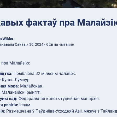
кавых фактаў пра Малайзі
n Wilder
ікавана Сакавік 30, 2024 • 6 хв на чытанне
 пра Малайзію:
іцтва:
Прыблізна 32 мільёны чалавек.
:
Куала-Лумпур.
ная мова:
Малайская.
:
Малайзійскі рынгіт.
ўны лад:
Федэральная канстытуцыйная манархія.
я рэлігія:
Іслам.
ія:
Размешчана ў Паўднёва-Усходняй Азіі, мяжуе з Тайланда