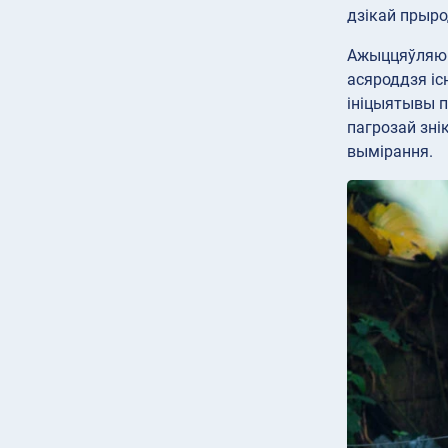
дзікай прыро
Ажыццяўляюцц
асяроддзя іс
ініцыятывы п
пагрозай зні
вымірання.