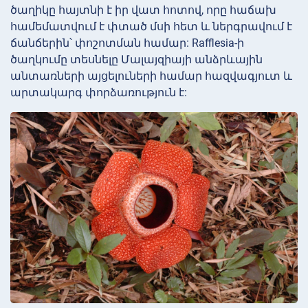
ծաղիկը հայտնի է իր վատ հոտով, որը հաճախ
համեմատվում է փտած մսի հետ և ներգրավում է
ճանճերին՝ փոշոտման համար: Rafflesia-ի
ծաղկումը տեսնելը Մալայզիայի անձրևային
անտառների այցելուների համար հազվագյուտ և
արտակարգ փորձառություն է: