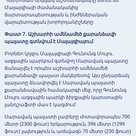
Պետրոնաս երկվակ աշտարակները մնում են
Մալայզիայի ժամանակակից
ճարտարապետության և ինժեներական
վարպետության խորհրդանիշները:
Փաստ 7․ Աշխարհի ամենամեծ քարանձավի
պալատը գտնվում է Մալայզիայում
Բորնեո կղզու Մալայզիայի Գունունգ Մուլու
ազգային պարկում գտնվող Սարավակ պալատը
ճանաչվել է որպես աշխարհի ամենամեծ
քարանձավի պալատ մակերեսով: Այս ընդարձակ
պալատը ձևավորվել է Սարավակ պալատի
քարանձավային համակարգի մեջ, որը Գունունգ
Մուլու ազգային պարկի ձիրքային կարստային
լանդշաֆտի մաս է կազմում:
Սարավակ պալատի չափերը մոտավորապես 700
մետր (2300 ֆուտ) երկարություն, 396 մետր (1299
ֆուտ) լայնություն և առնվազն 70 մետր (230 ֆուտ)