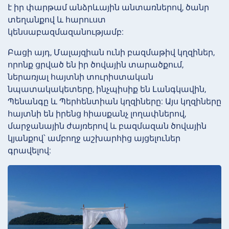
է իր փարթամ անձրևային անտառներով, ծանր
տեղանքով և հարուստ
կենսաբազմազանությամբ:
Բացի այդ, Մալայզիան ունի բազմաթիվ կղզիներ,
որոնք ցրված են իր ծովային տարածքում,
ներառյալ հայտնի տուրիստական
նպատակակետերը, ինչպիսիք են Լանգկավին,
Պենանգը և Պերհենտիան կղզիները: Այս կղզիները
հայտնի են իրենց հիասքանչ լողափներով,
մարջանային ժայռերով և բազմազան ծովային
կյանքով՝ ամբողջ աշխարհից այցելուներ
գրավելով: