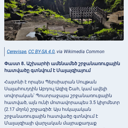
Cerevisae
,
CC BY-SA 4.0
, via Wikimedia Common
Փաստ 8․ Աշխարհի ամենամեծ շրջանառուցային
հատվածը գտնվում է Մալայզիայում
Հայտնի է որպես Պերսիարան Սուլթան
Սալահուդդին Աբդուլ Ազիզ Շահ, կամ ավելի
սովորական՝ Պուտրաջայա շրջանառուցային
հատված, այն ունի մոտավորապես 3.5 կիլոմետր
(2.17 մղոն) շրջագիծ: Այս հսկայական
շրջանառուցային հատվածը գտնվում է
Մալայզիայի վարչական մայրաքաղաք