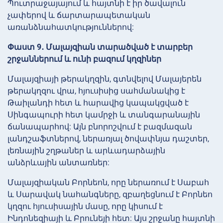
Պուտրաջայայում և հայտնի է իր ծավալուն
չափերով և ճարտարապետական
առանձնահատկություններով:
Փաստ 9․ Մալայզիան տարածված է տարբեր
շրջաններում և ունի բազում կղզիներ
Մալայզիայի թերակղզին, գտնվելով Մալայերեն
թերակղզու վրա, հյուսիսից սահմանակից է
Թաիլանդի հետ և հարավից կապակցված է
Սինգապուրի հետ կամրջի և տանգարանային
ճանապարհով: Այն բնորոշվում է բազմազան
լանդշաֆտներով, ներառյալ ծովափնյա դաշտեր,
լեռնային շղթաներ և արևադարձային
անձրևային անտառներ:
Մալայզիական Բորնեոն, որը ներառում է Սաբահ
և Սարավակ նահանգները, զբաղեցնում է Բորնեո
կղզու հյուսիսային մասը, որը կիսում է
Ինդոնեզիայի և Բրունեյի հետ: Այս շրջանը հայտնի