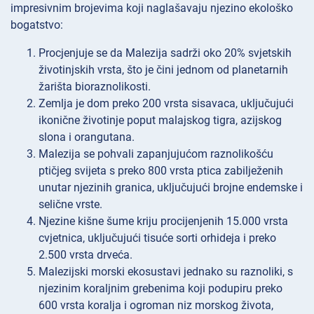
impresivnim brojevima koji naglašavaju njezino ekološko
bogatstvo:
Procjenjuje se da Malezija sadrži oko 20% svjetskih
životinjskih vrsta, što je čini jednom od planetarnih
žarišta bioraznolikosti.
Zemlja je dom preko 200 vrsta sisavaca, uključujući
ikonične životinje poput malajskog tigra, azijskog
slona i orangutana.
Malezija se pohvali zapanjujućom raznolikošću
ptičjeg svijeta s preko 800 vrsta ptica zabilježenih
unutar njezinih granica, uključujući brojne endemske i
selične vrste.
Njezine kišne šume kriju procijenjenih 15.000 vrsta
cvjetnica, uključujući tisuće sorti orhideja i preko
2.500 vrsta drveća.
Malezijski morski ekosustavi jednako su raznoliki, s
njezinim koraljnim grebenima koji podupiru preko
600 vrsta koralja i ogroman niz morskog života,