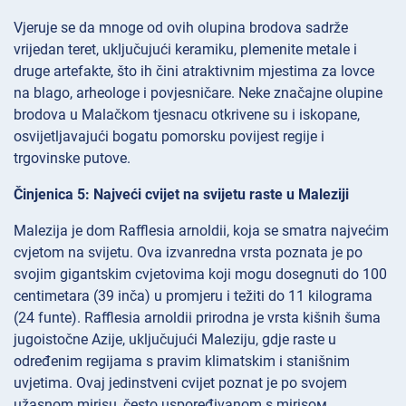
Vjeruje se da mnoge od ovih olupina brodova sadrže
vrijedan teret, uključujući keramiku, plemenite metale i
druge artefakte, što ih čini atraktivnim mjestima za lovce
na blago, arheologe i povjesničare. Neke značajne olupine
brodova u Malačkom tjesnacu otkrivene su i iskopane,
osvijetljavajući bogatu pomorsku povijest regije i
trgovinske putove.
Činjenica 5: Najveći cvijet na svijetu raste u Maleziji
Malezija je dom Rafflesia arnoldii, koja se smatra najvećim
cvjetom na svijetu. Ova izvanredna vrsta poznata je po
svojim gigantskim cvjetovima koji mogu dosegnuti do 100
centimetara (39 inča) u promjeru i težiti do 11 kilograma
(24 funte). Rafflesia arnoldii prirodna je vrsta kišnih šuma
jugoistočne Azije, uključujući Maleziju, gdje raste u
određenim regijama s pravim klimatskim i stanišnim
uvjetima. Ovaj jedinstveni cvijet poznat je po svojem
užasnom mirisu, često uspoređivanom s mirisом