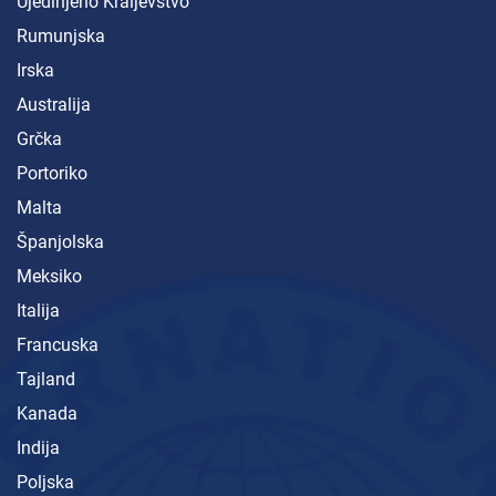
Ujedinjeno Kraljevstvo
Rumunjska
Irska
Australija
Grčka
Portoriko
Malta
Španjolska
Meksiko
Italija
Francuska
Tajland
Kanada
Indija
Poljska