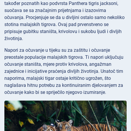
također poznatih kao podvrsta Panthera tigris jacksoni,
suočava se sa značajnim prijetnjama i izazovima
očuvanja. Procjenjuje se da u divljini ostalo samo nekoliko
stotina malajskih tigrova. Ovaj pad prvenstveno se
pripisuje gubitku staništa, krivolovu i sukobu ljudi i divljih
životinja.
Napori za očuvanje u tijeku su za zaštitu i očuvanje
preostale populacije malajskih tigrova. Ti napori uključuju
očuvanje staništa, mjere protiv krivolova, angažman
zajednice i inicijative praćenja divljih životinja. Unatoč tim
naporima, malajski tigar ostaje kritično ugrožen, što
naglašava hitnu potrebu za kontinuiranim djelovanjem za
očuvanje kako bi se spriječilo njegovo izumiranje.