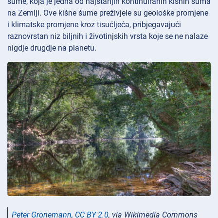
šume, koja je jedna od najstarijih kontinuiranih kišnih šuma
na Zemlji. Ove kišne šume preživjele su geološke promjene
i klimatske promjene kroz tisućljeća, pribjegavajući
raznovrstan niz biljnih i životinjskih vrsta koje se ne nalaze
nigdje drugdje na planetu.
Peter Gronemann
,
CC BY 2.0
, via Wikimedia Commons