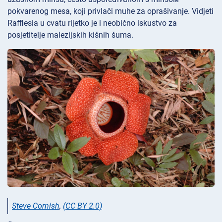
pokvarenog mesa, koji privlači muhe za oprašivanje. Vidjeti
Rafflesia u cvatu rijetko je i neobično iskustvo za
posjetitelje malezijskih kišnih šuma.
Steve Cornish
,
(CC BY 2.0)