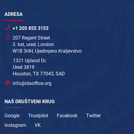
ADRESA
+1 205 855 3153
207 Regent Street
3. kat, ured, London
W1B 3HH, Ujedinjeno Kraljevstvo
1321 Upland Dr.
Ured 3819
Houston, TX 77043, SAD
info@idaoffice.org
NAŠ DRUŠTVENI KRUG
Google
Trustpilot
Facebook
Twitter
Instagram
VK