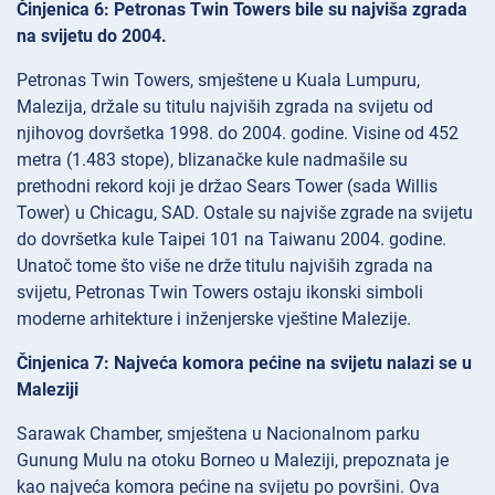
Činjenica 6: Petronas Twin Towers bile su najviša zgrada
na svijetu do 2004.
Petronas Twin Towers, smještene u Kuala Lumpuru,
Malezija, držale su titulu najviših zgrada na svijetu od
njihovog dovršetka 1998. do 2004. godine. Visine od 452
metra (1.483 stope), blizanačke kule nadmašile su
prethodni rekord koji je držao Sears Tower (sada Willis
Tower) u Chicagu, SAD. Ostale su najviše zgrade na svijetu
do dovršetka kule Taipei 101 na Taiwanu 2004. godine.
Unatoč tome što više ne drže titulu najviših zgrada na
svijetu, Petronas Twin Towers ostaju ikonski simboli
moderne arhitekture i inženjerske vještine Malezije.
Činjenica 7: Najveća komora pećine na svijetu nalazi se u
Maleziji
Sarawak Chamber, smještena u Nacionalnom parku
Gunung Mulu na otoku Borneo u Maleziji, prepoznata je
kao najveća komora pećine na svijetu po površini. Ova