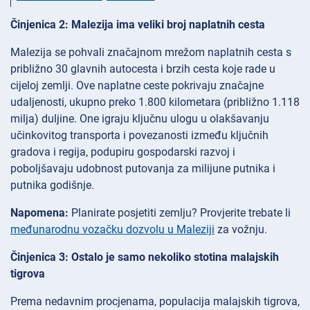
Činjenica 2: Malezija ima veliki broj naplatnih cesta
Malezija se pohvali značajnom mrežom naplatnih cesta s
približno 30 glavnih autocesta i brzih cesta koje rade u
cijeloj zemlji. Ove naplatne ceste pokrivaju značajne
udaljenosti, ukupno preko 1.800 kilometara (približno 1.118
milja) duljine. One igraju ključnu ulogu u olakšavanju
učinkovitog transporta i povezanosti između ključnih
gradova i regija, podupiru gospodarski razvoj i
poboljšavaju udobnost putovanja za milijune putnika i
putnika godišnje.
Napomena:
Planirate posjetiti zemlju? Provjerite trebate li
međunarodnu vozačku dozvolu u Maleziji
za vožnju.
Činjenica 3: Ostalo je samo nekoliko stotina malajskih
tigrova
Prema nedavnim procjenama, populacija malajskih tigrova,