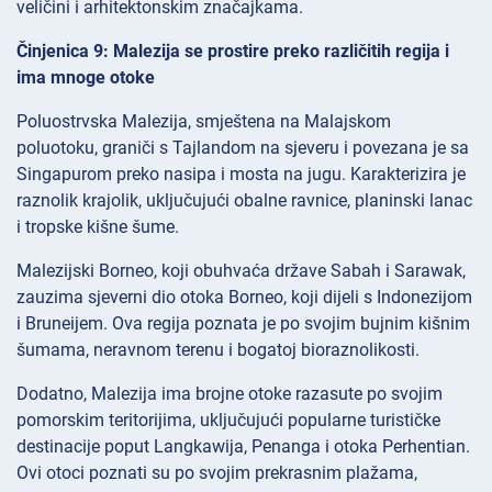
veličini i arhitektonskim značajkama.
Činjenica 9: Malezija se prostire preko različitih regija i
ima mnoge otoke
Poluostrvska Malezija, smještena na Malajskom
poluotoku, graniči s Tajlandom na sjeveru i povezana je sa
Singapurom preko nasipa i mosta na jugu. Karakterizira je
raznolik krajolik, uključujući obalne ravnice, planinski lanac
i tropske kišne šume.
Malezijski Borneo, koji obuhvaća države Sabah i Sarawak,
zauzima sjeverni dio otoka Borneo, koji dijeli s Indonezijom
i Bruneijem. Ova regija poznata je po svojim bujnim kišnim
šumama, neravnom terenu i bogatoj bioraznolikosti.
Dodatno, Malezija ima brojne otoke razasute po svojim
pomorskim teritorijima, uključujući popularne turističke
destinacije poput Langkawija, Penanga i otoka Perhentian.
Ovi otoci poznati su po svojim prekrasnim plažama,