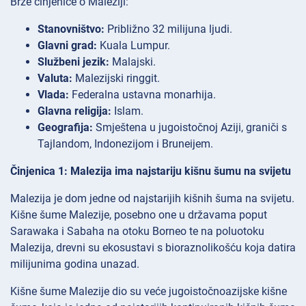
Brze činjenice o Maleziji:
Stanovništvo:
Približno 32 milijuna ljudi.
Glavni grad:
Kuala Lumpur.
Službeni jezik:
Malajski.
Valuta:
Malezijski ringgit.
Vlada:
Federalna ustavna monarhija.
Glavna religija:
Islam.
Geografija:
Smještena u jugoistočnoj Aziji, graniči s
Tajlandom, Indonezijom i Bruneijem.
Činjenica 1: Malezija ima najstariju kišnu šumu na svijetu
Malezija je dom jedne od najstarijih kišnih šuma na svijetu.
Kišne šume Malezije, posebno one u državama poput
Sarawaka i Sabaha na otoku Borneo te na poluotoku
Malezija, drevni su ekosustavi s bioraznolikošću koja datira
milijunima godina unazad.
Kišne šume Malezije dio su veće jugoistočnoazijske kišne