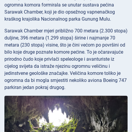
ogromna komora formirala se unutar sustava pećina
Sarawak Chamber, koji je dio opsežnog vapnenačkog
kraškog krajolika Nacionalnog parka Gunung Mulu.
Sarawak Chamber mjeri približno 700 metara (2.300 stopa)
duljine, 396 metara (1.299 stopa) širine i najmanje 70
metara (230 stopa) visine, što je čini većom po površini od
bilo koje druge poznate komore pećine. To je očaravajuće
prirodno čudo koje privlači speleologe i avanturiste iz
cijelog svijeta da istraže njezinu ogromnu veličinu i
jedinstvene geološke značajke. Veličina komore toliko je
ogromna da bi mogla smjestiti nekoliko aviona Boeing 747
parkiran jedan pokraj drugog.