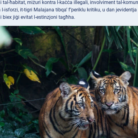
tal-ħabitat, miżuri kontra l-kaċċa illegali, involviment tal-komuni
-isforzi, it-tigri Malajana tibqa’ f’periklu kritiku, u dan jevidentj
biex jiġi evitat l-estinzjoni tagħha.