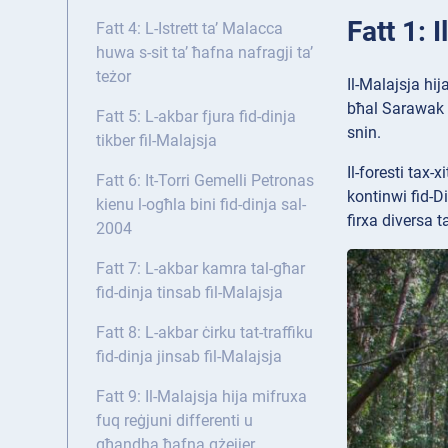
Fatt 1: 
Fatt 4: L-Istrett ta’ Malacca
huwa s-sit ta’ ħafna nafragji ta’
teżor
Il-Malajsja hij
bħal Sarawak u 
Fatt 5: L-akbar fjura fid-dinja
snin.
tikber fil-Malajsja
Il-foresti tax-
Fatt 6: It-Torri Gemelli Petronas
kontinwi fid-Di
kienu l-ogħla bini fid-dinja sal-
firxa diversa t
2004
Fatt 7: L-akbar kamra tal-għar
fid-dinja tinsab fil-Malajsja
Fatt 8: L-akbar ċirku tat-traffiku
fid-dinja jinsab fil-Malajsja
Fatt 9: Il-Malajsja hija mifruxa
fuq reġjuni differenti u
għandha ħafna gżejjer