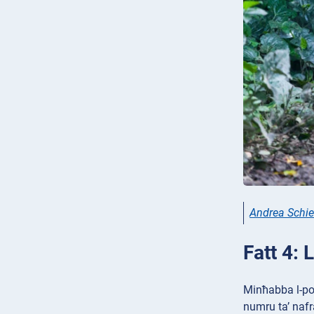
Andrea Schie
Fatt 4: 
Minħabba l-poż
numru ta’ nafra