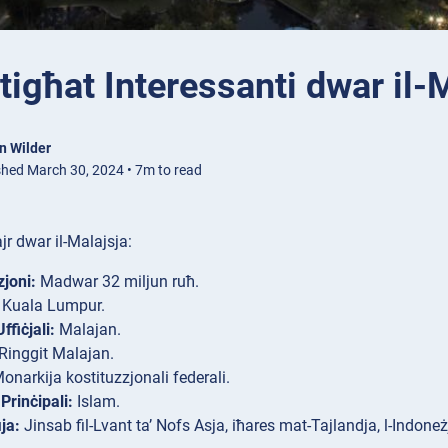
tigħat Interessanti dwar il-
n Wilder
shed March 30, 2024 • 7m to read
jr dwar il-Malajsja:
joni:
Madwar 32 miljun ruħ.
Kuala Lumpur.
ffiċjali:
Malajan.
Ringgit Malajan.
onarkija kostituzzjonali federali.
Prinċipali:
Islam.
ja:
Jinsab fil-Lvant ta’ Nofs Asja, iħares mat-Tajlandja, l-Indoneż