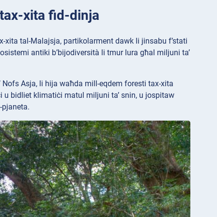
ax-xita fid-dinja
ax-xita tal-Malajsja, partikolarment dawk li jinsabu f’stati
istemi antiki b’bijodiversità li tmur lura għal miljuni ta’
a’ Nofs Asja, li hija waħda mill-eqdem foresti tax-xita
 u bidliet klimatiċi matul miljuni ta’ snin, u jospitaw
l-pjaneta.