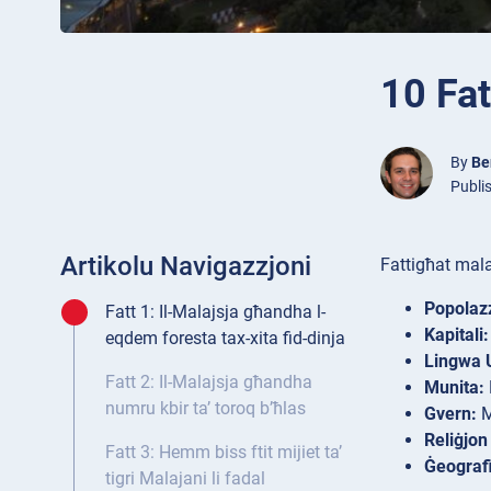
10 Fat
By
Be
Publi
Artikolu Navigazzjoni
Fattigħat mala
Popolazz
Fatt 1: Il-Malajsja għandha l-
Kapitali:
eqdem foresta tax-xita fid-dinja
Lingwa U
Fatt 2: Il-Malajsja għandha
Munita:
numru kbir ta’ toroq b’ħlas
Gvern:
M
Reliġjon 
Fatt 3: Hemm biss ftit mijiet ta’
Ġeografi
tigri Malajani li fadal