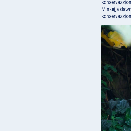
konservazzjoni 
Minkejja dawn l
konservazzjoni 