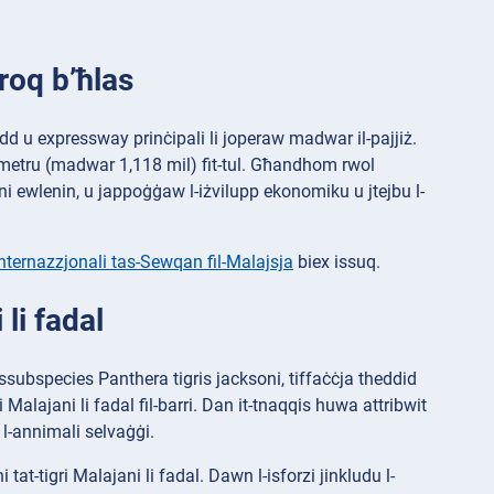
roq b’ħlas
add u expressway prinċipali li joperaw madwar il-pajjiż.
ilometru (madwar 1,118 mil) fit-tul. Għandhom rwol
reġjuni ewlenin, u jappoġġaw l-iżvilupp ekonomiku u jtejbu l-
nternazzjonali tas-Sewqan fil-Malajsja
biex issuq.
 li fadal
-issubspecies Panthera tigris jacksoni, tiffaċċja theddid
i Malajani li fadal fil-barri. Dan it-tnaqqis huwa attribwit
u l-annimali selvaġġi.
tat-tigri Malajani li fadal. Dawn l-isforzi jinkludu l-