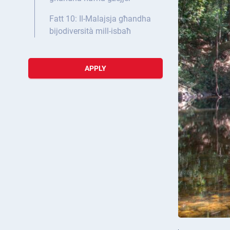
Fatt 10: Il-Malajsja għandha
bijodiversità mill-isbaħ
APPLY