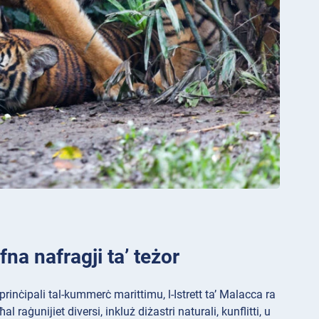
fna nafragji ta’ teżor
prinċipali tal-kummerċ marittimu, l-Istrett ta’ Malacca ra
 raġunijiet diversi, inkluż diżastri naturali, kunflitti, u