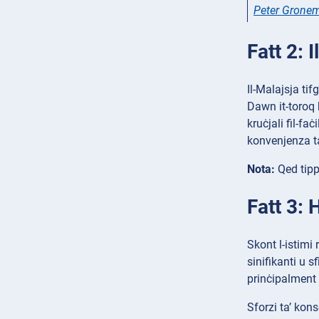
Peter Grone
Fatt 2: 
Il-Malajsja ti
Dawn it-toroq 
kruċjali fil-fa
konvenjenza ta
Nota:
Qed tippj
Fatt 3: 
Skont l-istimi 
sinifikanti u s
prinċipalment g
Sforzi ta’ kons