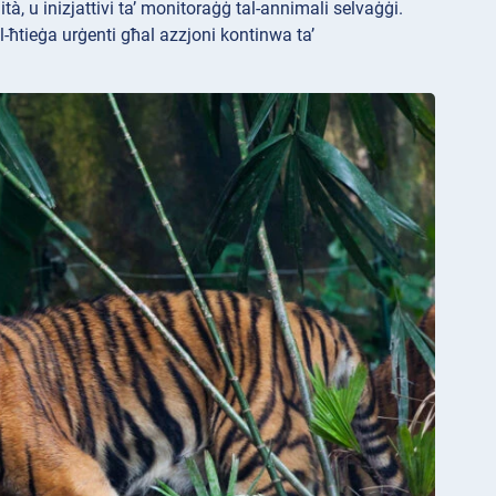
tà, u inizjattivi ta’ monitoraġġ tal-annimali selvaġġi.
a l-ħtieġa urġenti għal azzjoni kontinwa ta’