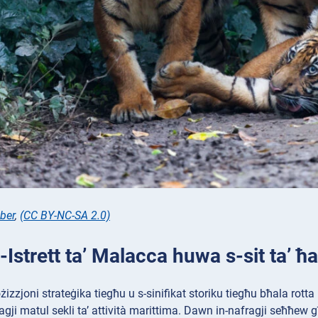
ber
,
(CC BY-NC-SA 2.0)
L-Istrett ta’ Malacca huwa s-sit ta’ ħa
izzjoni strateġika tiegħu u s-sinifikat storiku tiegħu bħala rotta 
gji matul sekli ta’ attività marittima. Dawn in-nafragji seħħew għal