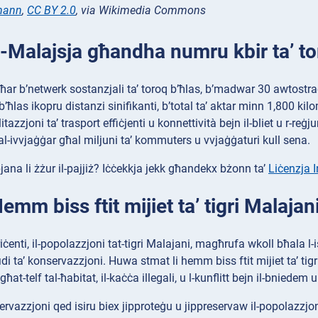
mann
,
CC BY 2.0
, via Wikimedia Commons
Il-Malajsja għandha numru kbir ta’ to
fgħar b’netwerk sostanzjali ta’ toroq b’ħlas, b’madwar 30 awtostr
b’ħlas ikopru distanzi sinifikanti, b’total ta’ aktar minn 1,800 k
ċilitazzjoni ta’ trasport effiċjenti u konnettività bejn il-bliet u r-
l-ivvjaġġar għal miljuni ta’ kommuters u vvjaġġaturi kull sena.
ana li żżur il-pajjiż? Iċċekkja jekk għandekx bżonn ta’
Liċenzja I
Hemm biss ftit mijiet ta’ tigri Malajani
riċenti, il-popolazzjoni tat-tigri Malajani, magħrufa wkoll bħala l
fidi ta’ konservazzjoni. Huwa stmat li hemm biss ftit mijiet ta’ tigr
ħat-telf tal-ħabitat, il-kaċċa illegali, u l-kunflitt bejn il-bniedem 
ervazzjoni qed isiru biex jipproteġu u jippreservaw il-popolazzjoni 