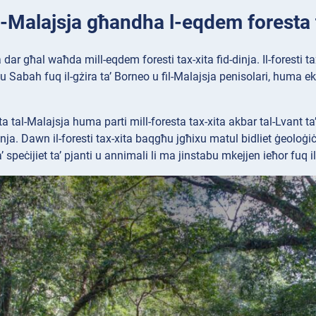
Il-Malajsja għandha l-eqdem foresta t
a dar għal waħda mill-eqdem foresti tax-xita fid-dinja. Il-foresti t
Sabah fuq il-gżira ta’ Borneo u fil-Malajsja penisolari, huma ekos
xita tal-Malajsja huma parti mill-foresta tax-xita akbar tal-Lvant t
nja. Dawn il-foresti tax-xita baqgħu jgħixu matul bidliet ġeoloġiċi
a’ speċijiet ta’ pjanti u annimali li ma jinstabu mkejjen ieħor fuq i