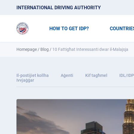
INTERNATIONAL DRIVING AUTHORITY
HOW TO GET IDP?
COUNTRIE
Homepage
/
Blog
/
10 Fattigħat Interessanti dwar il-Malajsja
Il-postijiet kollha
Aġenti
Kif tagħmel
IDL/IDP
Ivvjaġġar