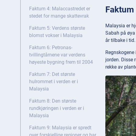
Faktum 
Faktum 4: Malaccastredet er
stedet for mange skattevrak
Malaysia er h
Faktum 5: Verdens største
Sabah på øya 
blomst vokser i Malaysia
år tilbake i tid.
Faktum 6: Petronas-
Regnskogene i
tvillingtårnene var verdens
jorden. Disse
høyeste bygning frem til 2004
rekke av plant
Faktum 7: Det største
hulrommet i verden er i
Malaysia
Faktum 8: Den største
rundkjøringen i verden er i
Malaysia
Faktum 9: Malaysia er spredt
over forskjellige regioner og har