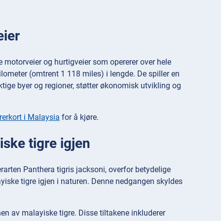
eier
e motorveier og hurtigveier som opererer over hele
ometer (omtrent 1 118 miles) i lengde. De spiller en
iktige byer og regioner, støtter økonomisk utvikling og
rerkort i Malaysia
for å kjøre.
ske tigre igjen
arten Panthera tigris jacksoni, overfor betydelige
ayiske tigre igjen i naturen. Denne nedgangen skyldes
n av malayiske tigre. Disse tiltakene inkluderer