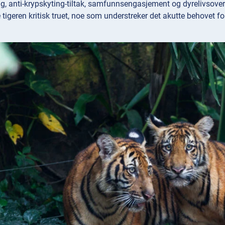
g, anti-krypskyting-tiltak, samfunnsengasjement og dyrelivsovervåk
tigeren kritisk truet, noe som understreker det akutte behovet fo