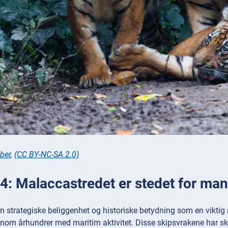
ber
,
(CC BY-NC-SA 2.0)
4: Malaccastredet er stedet for man
n strategiske beliggenhet og historiske betydning som en viktig 
nom århundrer med maritim aktivitet. Disse skipsvrakene har skje