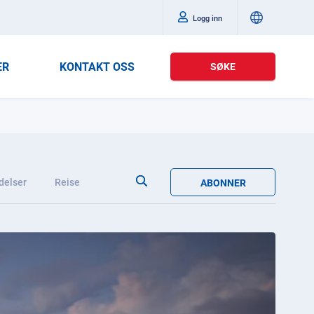
Logg inn
ER
KONTAKT OSS
SØKE
delser
Reise
ABONNER