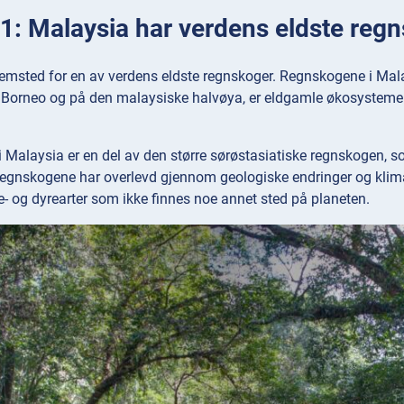
1: Malaysia har verdens eldste reg
jemsted for en av verdens eldste regnskoger. Regnskogene i Mal
Borneo og på den malaysiske halvøya, er eldgamle økosystemer
 Malaysia er en del av den større sørøstasiatiske regnskogen,
 regnskogene har overlevd gjennom geologiske endringer og klim
e- og dyrearter som ikke finnes noe annet sted på planeten.