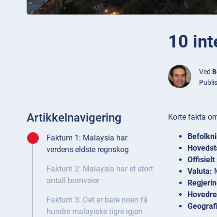
10 in
Ved
B
Publi
Artikkelnavigering
Korte fakta o
Befolkni
Faktum 1: Malaysia har
Hovedst
verdens eldste regnskog
Offisielt
Faktum 2: Malaysia har et stort
Valuta:
M
antall bomveier
Regjerin
Hovedrel
Faktum 3: Det er bare noen få
Geografi
hundre malayiske tigre igjen