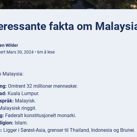
teressante fakta om Malaysi
en Wilder
sert Mars 30, 2024 • 6m å lese
m Malaysia:
ng:
Omtrent 32 millioner mennesker.
ad:
Kuala Lumpur.
 språk:
Malayisk.
alaysisk ringgit.
g:
Føderalt konstitusjonelt monarki.
igion:
Islam.
:
Ligger i Sørøst-Asia, grenser til Thailand, Indonesia og Brunei.