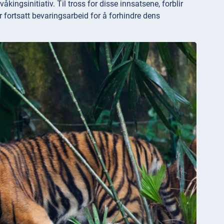
ingsinitiativ. Til tross for disse innsatsene, forblir
r fortsatt bevaringsarbeid for å forhindre dens