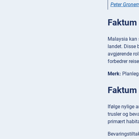
Peter Grone
Faktum 2
Malaysia kan s
landet. Disse 
avgjørende rol
forbedrer reis
Merk:
Planleg
Faktum 3
Ifølge nylige 
trusler og bev
primært habita
Bevaringstilta