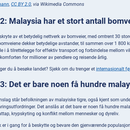
mann
,
CC BY 2.0
, via Wikimedia Commons
: Malaysia har et stort antall bomv
kryte av et betydelig nettverk av bomveier, med omtrent 30 stor
bomveiene dekker betydelige avstander, til sammen over 1 800 kil
le i å tilrettelegge for effektiv transport og forbindelse mellom v
ekomforten for millioner av pendlere og reisende årlig.
ger du å besøke landet? Sjekk om du trenger et
internasjonalt fø
: Det er bare noen få hundre malayi
anslag står befolkningen av malayiske tigre, også kjent som under
aringsutfordringer. Det anslås at det bare er noen få hundre mal
ttap, krypskyting og konflikt mellom mennesker og dyreliv.
k er i gang for å beskytte og bevare den gjenværende populasjone