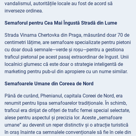
vandalismul, autoritățile locale au fost de acord să
inverseze ordinea.
Semaforul pentru Cea Mai Îngustă Stradă din Lume
Strada Vinarna Chertovka din Praga, măsurând doar 70 de
centimetri lățime, are semafoare specializate pentru pietoni
cu doar două semnale—verde și roșu—pentru a gestiona
traficul pietonal pe acest pasaj extraordinar de îngust. Unii
localnici glumesc că este doar o strategie inteligentă de
marketing pentru pub-ul din apropiere cu un nume similar.
Semafoarele Umane din Coreea de Nord
Până de curând, Phenianul, capitala Coreei de Nord, era
renumit pentru lipsa semafoarelor tradiționale. În schimb,
traficul era dirijat de ofițeri de trafic femei special selectate,
alese pentru aspectul și precizia lor. Aceste „semafoare
umane” au devenit un reper distinctiv și o atracție turistică
în oraș înainte ca semnalele convenționale să fie în cele din