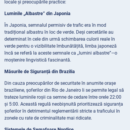
locale și preocupările practice:
Luminile „Albastre” din Japonia
În Japonia, semnalul permisiv de trafic era în mod
tradițional albastru în loc de verde. Deși cercetările au
determinat în cele din urmă schimbarea culorii reale în
verde pentru o vizibilitate îmbunătățită, limba japoneză
încă se referă la aceste semnale ca „lumini albastre”—o
moștenire lingvistică fascinantă.
Măsurile de Siguranță din Brazilia
Din cauza preocupărilor de securitate în anumite orașe
braziliene, șoferilor din Rio de Janeiro li se permite legal să
trateze luminile roșii ca semne de cedare între orele 22:00
și 5:00. Această regulă neobișnuită prioritizează siguranța
șoferilor în detrimentul reglementării stricte a traficului în
zonele cu rate de criminalitate mai ridicate.
Sistemele de Semafoare Nordice