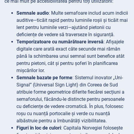
ce mai mult pe accesibilitatea pentru toți utilizatorii:
Semnale audio
: Multe semafoare includ acum indicii
auditive—ticăit rapid pentru luminile roșii și ticăit mai
lent pentru luminile verzi—ajutând pietonii cu
deficiențe de vedere să traverseze în siguranță.
Temporizatoare cu numărătoare inversă
: Afișajele
digitale care arată exact câte secunde mai rămân
până la schimbarea unui semnal sunt benefice atât
pentru pietoni, cât și pentru șoferi în planificarea
mișcărilor lor.
Semnale bazate pe forme
: Sistemul inovator „Uni-
Signal” (Universal Sign Light) din Coreea de Sud
atribuie forme geometrice diferite fiecărei secțiuni a
semaforului, făcându-le distincte pentru persoanele
cu deficiențe de vedere cromatică. În plus, folosesc
roșu cu nuanță portocalie și verde cu nuanță
albăstruie pentru a îmbunătăți vizibilitatea.
Figuri în loc de culori
: Capitala Norvegiei folosește