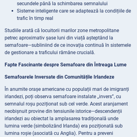
secundele până la schimbarea semnalului
Sisteme inteligente care se adaptează la condițiile de
trafic în timp real
Studiile arată că locuitorii marilor zone metropolitane
petrec aproximativ șase luni din viață așteptând la
semafoare—subliniind de ce inovația continuă în sistemele
de gestionare a traficului rămâne crucială.
Fapte Fascinante despre Semafoare din Întreaga Lume
Semafoarele Inversate din Comunitățile Irlandeze
În anumite orașe americane cu populații mari de imigranți
irlandezi, poți observa semafoare instalate „invers”, cu
semnalul roșu poziționat sub cel verde. Acest aranjament
neobișnuit provine din tensiunile istorice—descendenții
irlandezi au obiectat la amplasarea tradițională unde
lumina verde (simbolizând Irlanda) era poziționată sub
lumina roșie (asociată cu Anglia). Pentru a preveni