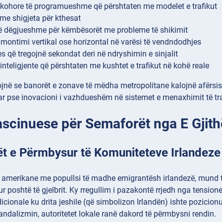
kohore të programueshme që përshtaten me modelet e trafikut
me shigjeta për kthesat
të dëgjueshme për këmbësorët me probleme të shikimit
montimi vertikal ose horizontal në varësi të vendndodhjes
 që tregojnë sekondat deri në ndryshimin e sinjalit
inteligjente që përshtaten me kushtet e trafikut në kohë reale
jnë se banorët e zonave të mëdha metropolitane kalojnë afërsisht 
r pse inovacioni i vazhdueshëm në sistemet e menaxhimit të tra
ascinuese për Semaforët nga E Gjith
t e Përmbysur të Komuniteteve Irlandeze
 amerikane me popullsi të madhe emigrantësh irlandezë, mund të
r poshtë të gjelbrit. Ky rregullim i pazakontë rrjedh nga tensio
icionale ku drita jeshile (që simbolizon Irlandën) ishte pozicionu
ndalizmin, autoritetet lokale ranë dakord të përmbysni rendin.