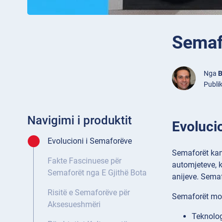
Semaf
Nga
B
Publi
Navigimi i produktit
Evoluci
Evolucioni i Semaforëve
Semaforët kanë
Fakte Fascinuese për
automjeteve, k
Semaforët nga E Gjithë Bota
anijeve. Sema
Risitë e Semaforëve për
Semaforët mod
Aksesueshmëri
Teknolog