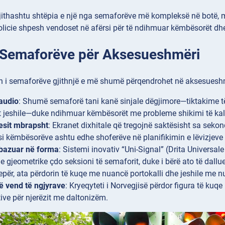
gjithashtu shtëpia e një nga semaforëve më kompleksë në botë, m
r policie shpesh vendoset në afërsi për të ndihmuar këmbësorët dhe 
e Semaforëve për Aksesueshmëri
n i semaforëve gjithnjë e më shumë përqendrohet në aksesueshmë
 audio
: Shumë semaforë tani kanë sinjale dëgjimore—tiktakime të
at jeshile—duke ndihmuar këmbësorët me probleme shikimi të kalo
sit mbrapsht
: Ekranet dixhitale që tregojnë saktësisht sa seko
i këmbësorëve ashtu edhe shoferëve në planifikimin e lëvizjeve t
 bazuar në forma
: Sistemi inovativ “Uni-Signal” (Drita Universal
 gjeometrike çdo seksioni të semaforit, duke i bërë ato të dal
epër, ata përdorin të kuqe me nuancë portokalli dhe jeshile me 
ë vend të ngjyrave
: Kryeqyteti i Norvegjisë përdor figura të kuqe
tive për njerëzit me daltonizëm.