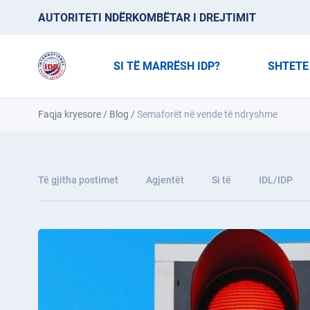
AUTORITETI NDËRKOMBËTAR I DREJTIMIT
SI TË MARRËSH IDP?
SHTETE
Faqja kryesore
/
Blog
/
Semaforët në vende të ndryshme
Të gjitha postimet
Agjentët
Si të
IDL/IDP