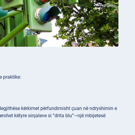
e praktike:
es. Megjithëse kërkimet përfundimisht çuan në ndryshimin e
rohet këtyre sinjaleve si “drita blu”—një mbijetesë