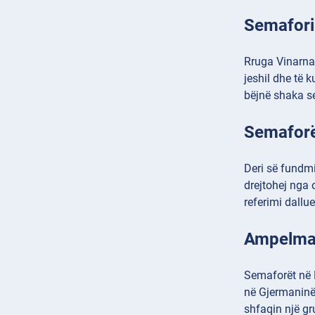
Semafori
Rruga Vinarna
jeshil dhe të 
bëjnë shaka se
Semaforët
Deri së fundmi
drejtohej nga 
referimi dallu
Ampelmann
Semaforët në B
në Gjermaninë 
shfaqin një gr