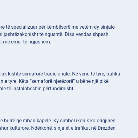
rë të specializuar për këmbësorë me vetëm dy sinjale—
imi jashtëzakonisht të ngushtë. Disa vendas shpesh
ërt me emër të ngjashëm.
uk kishte semaforë tradicionalë. Në vend të tyre, trafiku
n e tyre. Këta “semaforë njerëzorë” u bënë një pikë
nale të instaloheshin përfundimisht.
ë burrë që mban kapelë. Ky simbol ikonik ka origjinën
hur kulturore. Ndërkohë, sinjalet e trafikut në Drezden