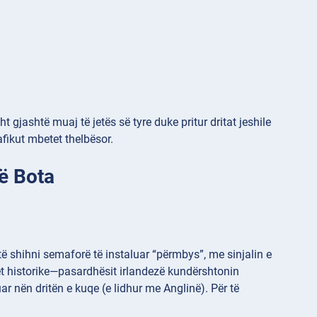
gjashtë muaj të jetës së tyre duke pritur dritat jeshile
fikut mbetet thelbësor.
ë Bota
 shihni semaforë të instaluar “përmbys”, me sinjalin e
net historike—pasardhësit irlandezë kundërshtonin
ar nën dritën e kuqe (e lidhur me Anglinë). Për të