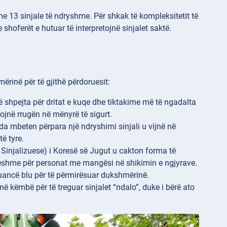
e 13 sinjale të ndryshme. Për shkak të kompleksitetit të
shoferët e hutuar të interpretojnë sinjalet saktë.
rinë për të gjithë përdoruesit:
 shpejta për dritat e kuqe dhe tiktakime më të ngadalta
jnë rrugën në mënyrë të sigurt.
nda mbeten përpara një ndryshimi sinjali u vijnë në
ë tyre.
e Sinjalizuese) i Koresë së Jugut u cakton forma të
lueshme për personat me mangësi në shikimin e ngjyrave.
nuancë blu për të përmirësuar dukshmërinë.
 në këmbë për të treguar sinjalet “ndalo”, duke i bërë ato