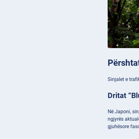
Përshta
Sinjalet e tra
Dritat “B
Në Japoni, sin
ngjyrës aktual
gjuhësore fas