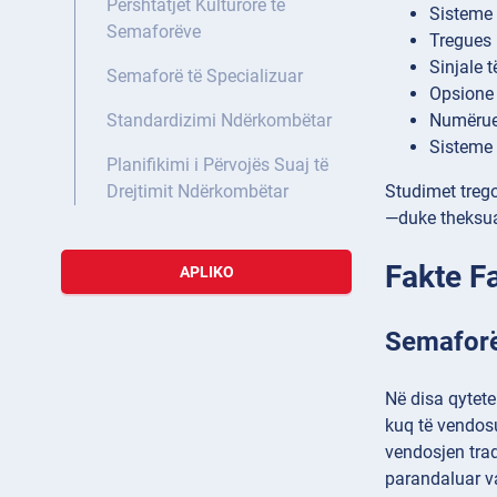
Përshtatjet Kulturore të
Sisteme 
Semaforëve
Tregues 
Sinjale 
Semaforë të Specializuar
Opsione 
Numërues
Standardizimi Ndërkombëtar
Sisteme 
Planifikimi i Përvojës Suaj të
Studimet trego
Drejtimit Ndërkombëtar
—duke theksua
Fakte F
APLIKO
Semaforë
Në disa qytete
kuq të vendosu
vendosjen trad
parandaluar va