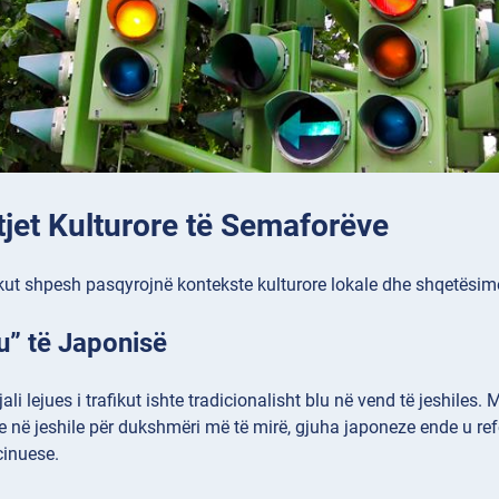
tjet Kulturore të Semaforëve
fikut shpesh pasqyrojnë kontekste kulturore lokale dhe shqetësim
lu” të Japonisë
jali lejues i trafikut ishte tradicionalisht blu në vend të jeshil
e në jeshile për dukshmëri më të mirë, gjuha japoneze ende u refe
cinuese.