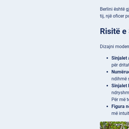
Berlini është 
tij, një ofice
Risitë 
Dizajni moder
Sinjalet
për drit
Numërue
ndihmë s
Sinjalet
ndryshme
Për më t
Figura n
më intui