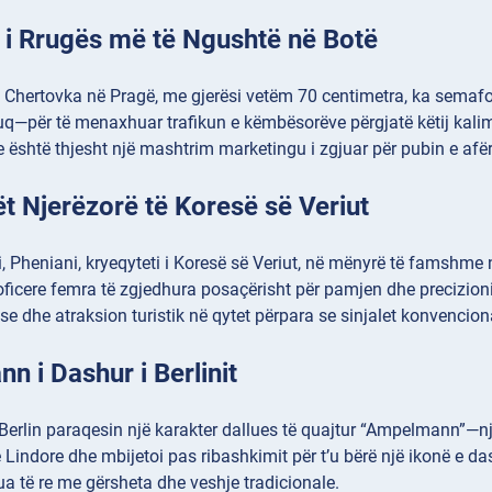
 i Rrugës më të Ngushtë në Botë
 Chertovka në Pragë, me gjerësi vetëm 70 centimetra, ka semafo
kuq—për të menaxhuar trafikun e këmbësorëve përgjatë këtij kal
 është thjesht një mashtrim marketingu i zgjuar për pubin e af
 Njerëzorë të Koresë së Veriut
, Pheniani, kryeqyteti i Koresë së Veriut, në mënyrë të famshme n
oficere femra të zgjedhura posaçërisht për pamjen dhe precizioni
ese dhe atraksion turistik në qytet përpara se sinjalet konvencio
 i Dashur i Berlinit
erlin paraqesin një karakter dallues të quajtur “Ampelmann”—nj
Lindore dhe mbijetoi pas ribashkimit për t’u bërë një ikonë e das
ua të re me gërsheta dhe veshje tradicionale.