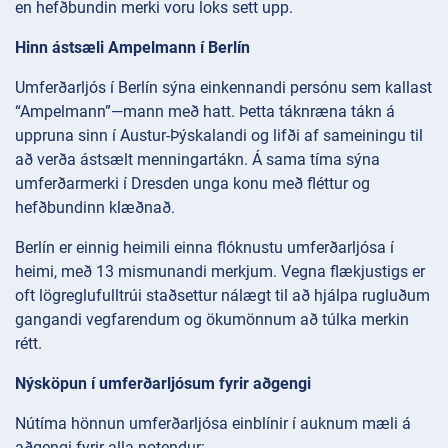
en hefðbundin merki voru loks sett upp.
Hinn ástsæli Ampelmann í Berlín
Umferðarljós í Berlín sýna einkennandi persónu sem kallast
“Ampelmann”—mann með hatt. Þetta táknræna tákn á
uppruna sinn í Austur-Þýskalandi og lifði af sameiningu til
að verða ástsælt menningartákn. Á sama tíma sýna
umferðarmerki í Dresden unga konu með fléttur og
hefðbundinn klæðnað.
Berlín er einnig heimili einna flóknustu umferðarljósa í
heimi, með 13 mismunandi merkjum. Vegna flækjustigs er
oft lögreglufulltrúi staðsettur nálægt til að hjálpa rugluðum
gangandi vegfarendum og ökumönnum að túlka merkin
rétt.
Nýsköpun í umferðarljósum fyrir aðgengi
Nútíma hönnun umferðarljósa einblínir í auknum mæli á
aðgengi fyrir alla notendur: