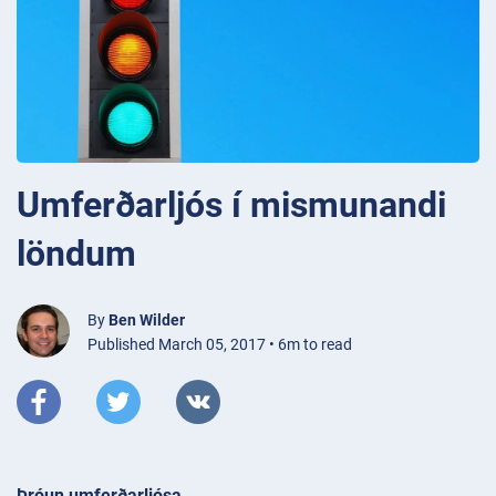
Umferðarljós í mismunandi
löndum
By
Ben Wilder
Published March 05, 2017 • 6m to read
Þróun umferðarljósa