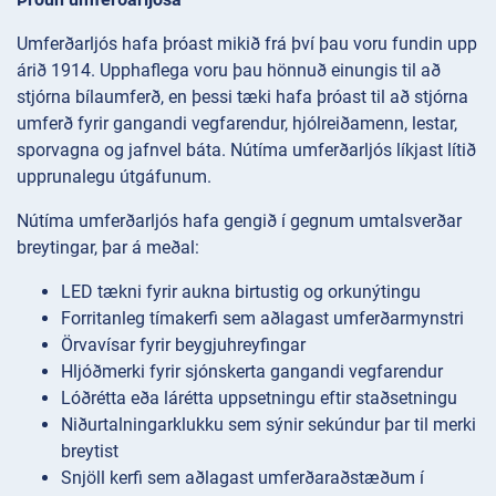
Umferðarljós hafa þróast mikið frá því þau voru fundin upp
árið 1914. Upphaflega voru þau hönnuð einungis til að
stjórna bílaumferð, en þessi tæki hafa þróast til að stjórna
umferð fyrir gangandi vegfarendur, hjólreiðamenn, lestar,
sporvagna og jafnvel báta. Nútíma umferðarljós líkjast lítið
upprunalegu útgáfunum.
Nútíma umferðarljós hafa gengið í gegnum umtalsverðar
breytingar, þar á meðal:
LED tækni fyrir aukna birtustig og orkunýtingu
Forritanleg tímakerfi sem aðlagast umferðarmynstri
Örvavísar fyrir beygjuhreyfingar
Hljóðmerki fyrir sjónskerta gangandi vegfarendur
Lóðrétta eða lárétta uppsetningu eftir staðsetningu
Niðurtalningarklukku sem sýnir sekúndur þar til merki
breytist
Snjöll kerfi sem aðlagast umferðaraðstæðum í