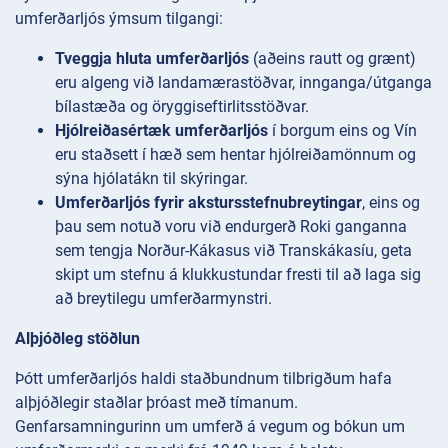
umferðarljós ýmsum tilgangi:
Tveggja hluta umferðarljós
(aðeins rautt og grænt)
eru algeng við landamærastöðvar, innganga/útganga
bílastæða og öryggiseftirlitsstöðvar.
Hjólreiðasértæk umferðarljós
í borgum eins og Vín
eru staðsett í hæð sem hentar hjólreiðamönnum og
sýna hjólatákn til skýringar.
Umferðarljós fyrir akstursstefnubreytingar
, eins og
þau sem notuð voru við endurgerð Roki ganganna
sem tengja Norður-Kákasus við Transkákasíu, geta
skipt um stefnu á klukkustundar fresti til að laga sig
að breytilegu umferðarmynstri.
Alþjóðleg stöðlun
Þótt umferðarljós haldi staðbundnum tilbrigðum hafa
alþjóðlegir staðlar þróast með tímanum.
Genfarsamningurinn um umferð á vegum og bókun um