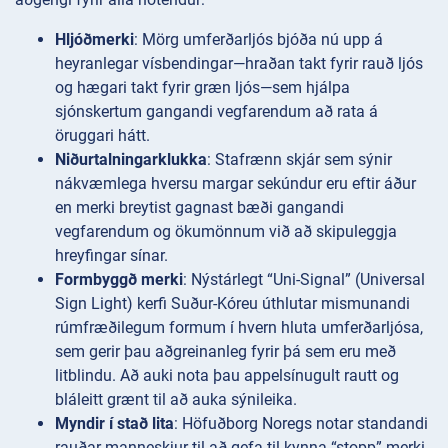
Hljóðmerki
: Mörg umferðarljós bjóða nú upp á
heyranlegar vísbendingar—hraðan takt fyrir rauð ljós
og hægari takt fyrir græn ljós—sem hjálpa
sjónskertum gangandi vegfarendum að rata á
öruggari hátt.
Niðurtalningarklukka
: Stafrænn skjár sem sýnir
nákvæmlega hversu margar sekúndur eru eftir áður
en merki breytist gagnast bæði gangandi
vegfarendum og ökumönnum við að skipuleggja
hreyfingar sínar.
Formbyggð merki
: Nýstárlegt “Uni-Signal” (Universal
Sign Light) kerfi Suður-Kóreu úthlutar mismunandi
rúmfræðilegum formum í hvern hluta umferðarljósa,
sem gerir þau aðgreinanleg fyrir þá sem eru með
litblindu. Að auki nota þau appelsínugult rautt og
bláleitt grænt til að auka sýnileika.
Myndir í stað lita
: Höfuðborg Noregs notar standandi
rauðar manneskjur til að gefa til kynna “stopp” merki,