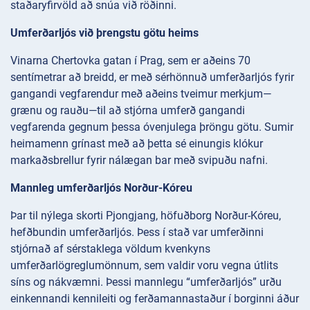
staðaryfirvöld að snúa við röðinni.
Umferðarljós við þrengstu götu heims
Vinarna Chertovka gatan í Prag, sem er aðeins 70
sentímetrar að breidd, er með sérhönnuð umferðarljós fyrir
gangandi vegfarendur með aðeins tveimur merkjum—
grænu og rauðu—til að stjórna umferð gangandi
vegfarenda gegnum þessa óvenjulega þröngu götu. Sumir
heimamenn grínast með að þetta sé einungis klókur
markaðsbrellur fyrir nálægan bar með svipuðu nafni.
Mannleg umferðarljós Norður-Kóreu
Þar til nýlega skorti Pjongjang, höfuðborg Norður-Kóreu,
hefðbundin umferðarljós. Þess í stað var umferðinni
stjórnað af sérstaklega völdum kvenkyns
umferðarlögreglumönnum, sem valdir voru vegna útlits
síns og nákvæmni. Þessi mannlegu “umferðarljós” urðu
einkennandi kennileiti og ferðamannastaður í borginni áður