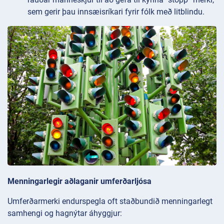
sem gerir þau innsæisríkari fyrir fólk með litblindu.
Menningarlegir aðlaganir umferðarljósa
Umferðarmerki endurspegla oft staðbundið menningarlegt
samhengi og hagnýtar áhyggjur: