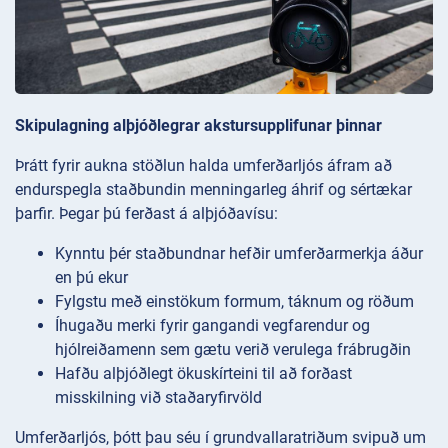
Skipulagning alþjóðlegrar akstursupplifunar þinnar
Þrátt fyrir aukna stöðlun halda umferðarljós áfram að
endurspegla staðbundin menningarleg áhrif og sértækar
þarfir. Þegar þú ferðast á alþjóðavísu:
Kynntu þér staðbundnar hefðir umferðarmerkja áður
en þú ekur
Fylgstu með einstökum formum, táknum og röðum
Íhugaðu merki fyrir gangandi vegfarendur og
hjólreiðamenn sem gætu verið verulega frábrugðin
Hafðu alþjóðlegt ökuskírteini til að forðast
misskilning við staðaryfirvöld
Umferðarljós, þótt þau séu í grundvallaratriðum svipuð um