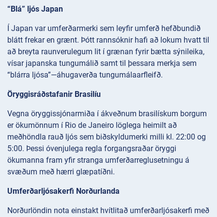
“Blá” ljós Japan
Í Japan var umferðarmerki sem leyfir umferð hefðbundið
blátt frekar en grænt. Þótt rannsóknir hafi að lokum hvatt til
að breyta raunverulegum lit í grænan fyrir bætta sýnileika,
vísar japanska tungumálið samt til þessara merkja sem
“blárra ljósa”—áhugaverða tungumálaarfleifð.
Öryggisráðstafanir Brasilíu
Vegna öryggissjónarmiða í ákveðnum brasilískum borgum
er ökumönnum í Rio de Janeiro löglega heimilt að
meðhöndla rauð ljós sem biðskyldumerki milli kl. 22:00 og
5:00. Þessi óvenjulega regla forgangsraðar öryggi
ökumanna fram yfir stranga umferðarreglusetningu á
svæðum með hærri glæpatíðni.
Umferðarljósakerfi Norðurlanda
Norðurlöndin nota einstakt hvítlitað umferðarljósakerfi með