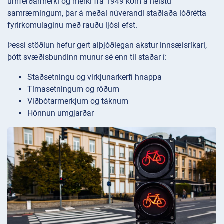
umferðarmerki og merki frá 1949 kom á helstu
samræmingum, þar á meðal núverandi staðlaða lóðrétta
fyrirkomulaginu með rauðu ljósi efst.
Þessi stöðlun hefur gert alþjóðlegan akstur innsæisríkari,
þótt svæðisbundinn munur sé enn til staðar í:
Staðsetningu og virkjunarkerfi hnappa
Tímasetningum og röðum
Viðbótarmerkjum og táknum
Hönnun umgjarðar