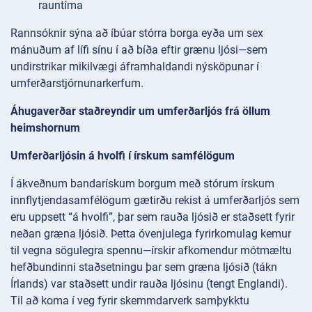
rauntíma
Rannsóknir sýna að íbúar stórra borga eyða um sex
mánuðum af lífi sínu í að bíða eftir grænu ljósi—sem
undirstrikar mikilvægi áframhaldandi nýsköpunar í
umferðarstjórnunarkerfum.
Áhugaverðar staðreyndir um umferðarljós frá öllum
heimshornum
Umferðarljósin á hvolfi í írskum samfélögum
Í ákveðnum bandarískum borgum með stórum írskum
innflytjendasamfélögum gætirðu rekist á umferðarljós sem
eru uppsett “á hvolfi”, þar sem rauða ljósið er staðsett fyrir
neðan græna ljósið. Þetta óvenjulega fyrirkomulag kemur
til vegna sögulegra spennu—írskir afkomendur mótmæltu
hefðbundinni staðsetningu þar sem græna ljósið (tákn
Írlands) var staðsett undir rauða ljósinu (tengt Englandi).
Til að koma í veg fyrir skemmdarverk samþykktu