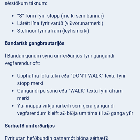
sérstökum táknum:
“S” form fyrir stopp (merki sem bannar)
Lárétt lína fyrir varúð (viðvörunarmerki)
Stefnuör fyrir áfram (leyfismerki)
Bandarísk gangbrautarljós
Í Bandaríkjunum sýna umferðarljós fyrir gangandi
vegfarendur oft:
Upphafna lófa tákn eða “DON’T WALK” texta fyrir
stopp merki
Gangandi persónu eða “WALK” texta fyrir áfram
merki
Ýti-hnappa virkjunarkerfi sem gera gangandi
vegfarendum kleift að biðja um tíma til að ganga yfir
Sérhæfð umferðarljós
Fyrir utan hefðbundin gatnamót þjóna sérhæfð