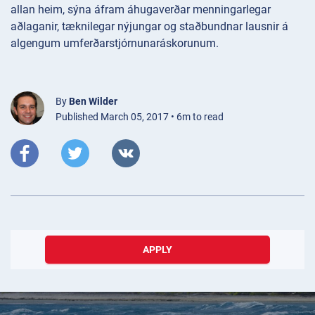
allan heim, sýna áfram áhugaverðar menningarlegar
aðlaganir, tæknilegar nýjungar og staðbundnar lausnir á
algengum umferðarstjórnunaráskorunum.
By
Ben Wilder
Published March 05, 2017 • 6m to read
APPLY