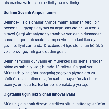
nişanəsinə və turist cəlbediciliyinə çevrilmişdi.
Berlinin Sevimli Ampelmann-ı
Berlindəki işıq siqnalları “Ampelmann” adlanan fərqli bir
personajı – şlyapa geymiş bir kişini əks etdirir. Bu ikonik
simvol Şərqi Almaniyada yaranıb və yenidən birləşmədən
sonra da qorunub saxlanılaraq sevimli mədəni ikonaya
çevrilib. Eyni zamanda, Drezdendəki işıq siqnalları hörüklü
və ənənəvi geyimli gənc qadını göstərir.
Berlin həmçinin dünyanın ən mürəkkəb işıq siqnallarından
birinə ev sahibliyi edir, burada 13 müxtəlif siqnal var.
Mürəkkəbliyinə görə, çaşqınlıq yaşayan piyadalara və
sürücülərə siqnalları düzgün şərh etməyə kömək etmək
üçün yaxınlıqda tez-tez bir polis əməkdaşı yerləşdirilir.
Əlçatanlıq üçün İşıq Siqnalı İnnovasiyaları
Müasir işıq siqnalı dizaynı getdikcə bütün istifadəçilər üçün