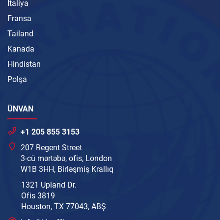
İtaliya
Fransa
Tailand
Kanada
Hindistan
Polşa
ÜNVAN
+1 205 855 3153
207 Regent Street
3-cü mərtəbə, ofis, London
W1B 3HH, Birləşmiş Krallıq
1321 Upland Dr.
Ofis 3819
Houston, TX 77043, ABŞ