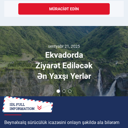
MÜRACIƏT EDIN
sentyabr 21, 2025
Ekvadorda
Ziyarət Ediləcək
Ən Yaxşı Yerlər
NECƏ
Beynəlxalq sürücülük icazəsini onlayn şəkildə ala bilərəm