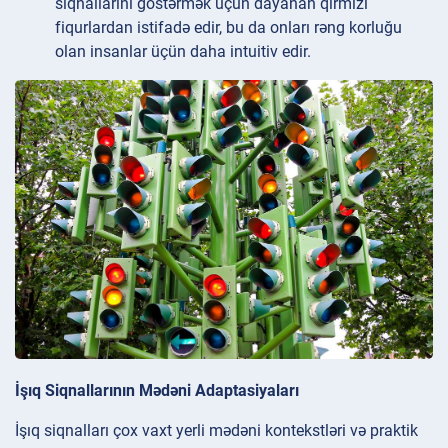
siqnallarını göstərmək üçün dayanan qırmızı
fiqurlardan istifadə edir, bu da onları rəng korluğu
olan insanlar üçün daha intuitiv edir.
İşıq Siqnallarının Mədəni Adaptasiyaları
İşıq siqnalları çox vaxt yerli mədəni kontekstləri və praktik