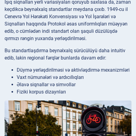
İşıq siqnalları yerli variasiyaları qoruyub saxlasa da, zaman
keçdikcə beynəlxalq standartlar meydana çıxıb. 1949-cu il
Cenevrə Yol Hərəkəti Konvensiyası və Yol İşarələri və
Siqnalları haqqında Protokol əsas uniformlıqları müəyyən
edib, o cümlədən indi standart olan şaquli düzülüşdə
qırmızı rəngin yuxarıda yerləşdirilməsi.
Bu standartlaşdırma beynəlxalq sürücülüyü daha intuitiv
edib, lakin regional fərqlər bunlarda davam edir:
Düymə yerləşdirilməsi və aktivləşdirmə mexanizmləri
Vaxt nümunələri və ardıcıllıqları
Əlavə siqnallar və simvollar
Fiziki korpus dizaynları