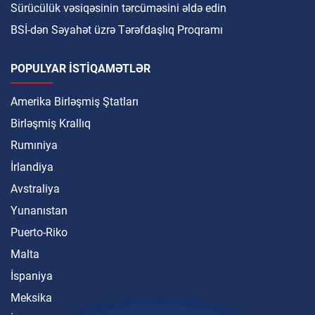
Sürücülük vəsiqəsinin tərcüməsini əldə edin
BSİ-dən Səyahət üzrə Tərəfdaşlıq Proqramı
POPULYAR ISTIQAMƏTLƏR
Amerika Birləşmiş Ştatları
Birləşmiş Krallıq
Rumıniya
İrlandiya
Avstraliya
Yunanıstan
Puerto-Riko
Malta
İspaniya
Meksika