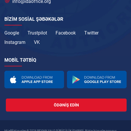
info@idaoffice.org
BIZIM SOSIAL ŞƏBƏKƏLƏR
Google
Trustpilot
Facebook
Twitter
Instagram
VK
MOBIL TƏTBIQ
ÖDƏNIŞ EDIN
Müəllif Hüquqları © 2026 BEYNƏLXALQ SÜRÜCÜLÜK İDARƏSİ. Bütün hüquqlar qorunur