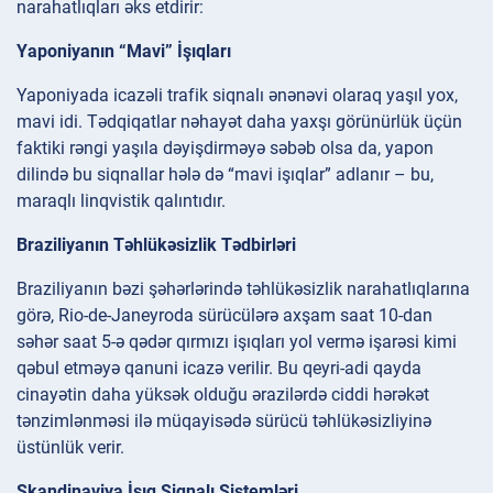
narahatlıqları əks etdirir:
Yaponiyanın “Mavi” İşıqları
Yaponiyada icazəli trafik siqnalı ənənəvi olaraq yaşıl yox,
mavi idi. Tədqiqatlar nəhayət daha yaxşı görünürlük üçün
faktiki rəngi yaşıla dəyişdirməyə səbəb olsa da, yapon
dilində bu siqnallar hələ də “mavi işıqlar” adlanır – bu,
maraqlı linqvistik qalıntıdır.
Braziliyanın Təhlükəsizlik Tədbirləri
Braziliyanın bəzi şəhərlərində təhlükəsizlik narahatlıqlarına
görə, Rio-de-Janeyroda sürücülərə axşam saat 10-dan
səhər saat 5-ə qədər qırmızı işıqları yol vermə işarəsi kimi
qəbul etməyə qanuni icazə verilir. Bu qeyri-adi qayda
cinayətin daha yüksək olduğu ərazilərdə ciddi hərəkət
tənzimlənməsi ilə müqayisədə sürücü təhlükəsizliyinə
üstünlük verir.
Skandinaviya İşıq Siqnalı Sistemləri