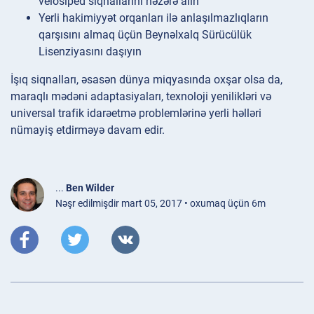
velosiped siqnallarını nəzərə alın
Yerli hakimiyyət orqanları ilə anlaşılmazlıqların
qarşısını almaq üçün Beynəlxalq Sürücülük
Lisenziyasını daşıyın
İşıq siqnalları, əsasən dünya miqyasında oxşar olsa da,
maraqlı mədəni adaptasiyaları, texnoloji yenilikləri və
universal trafik idarəetmə problemlərinə yerli həlləri
nümayiş etdirməyə davam edir.
...
Ben Wilder
Nəşr edilmişdir mart 05, 2017 • oxumaq üçün 6m