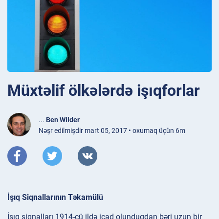
Müxtəlif ölkələrdə işıqforlar
...
Ben Wilder
Nəşr edilmişdir mart 05, 2017 • oxumaq üçün 6m
İşıq Siqnallarının Təkamülü
İşıq siqnalları 1914-cü ildə icad olunduqdan bəri uzun bir