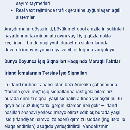
sayım taymerləri
Real vaxt rejimində trafik şəraitinə uyğunlaşan ağıllı
sistemlər
Araşdırmalar göstərir ki, böyük metropol ərazilərin sakinləri
həyatlarının təxminən altı ayını yaşıl işıq gözləməklə
keçirirlər – bu da nəqliyyat idarəetmə sistemlərində
davamlı innovasiyanın niyə vacib olduğunu vurğulayır.
Dünya Boyunca İşıq Siqnalları Haqqında Maraqlı Faktlar
İrland İcmalarının Tərsinə İşıq Siqnalları
İri irland mühacir əhalisi olan bəzi Amerika şəhərlərində
“tərsinə çevrilmiş” işıq siqnallarına rast gələ bilərsiniz,
burada qırmızı siqnal yaşıl siqnalın altında yerləşdirilir. Bu
qeyri-adi düzülüş tarixi gərginliklərdən irəli gəlir – irland
nəsilləri ənənəvi yerləşdirməyə etiraz ediblər, burada yaşıl
işıq (İrlandiyanı simvolizə edən) qırmızı işıqdan (İngiltərə ilə
əlaqələndirilən) aşağıda yerləşdirilirdi. Vandalizmin