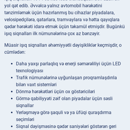
yol qət edib. Əvvəlcə yalnız avtomobil hərəkətini
tənzimləmək üçün hazırlanmış bu cihazlar piyadalara,
velosipedçilərə, qatarlara, tramvaylara və hətta qayıqlara
qədər hərəkəti idarə etmək üçün təkamül etmişdir. Bugünkü
işıq siqnalları ilk nümunələrinə çox az bənzəyir.
Müasir işıq siqnalları əhəmiyyətli dəyişikliklər keçmişdir, o
cümlədən:
Daha yaxşı parlaqlıq və enerji səmərəliliyi üçün LED
texnologiyası
Trafik nümunələrinə uyğunlaşan proqramlaşdırıla
bilən vaxt sistemləri
Dönmə hərəkətləri üçün ox göstəriciləri
Görmə qabiliyyəti zəif olan piyadalar üçün səsli
siqnallar
Yerləşməyə görə şaquli və ya üfüqi quraşdırma
seçimləri
Siqnal dəyişməsinə qədər saniyələri göstərən geri