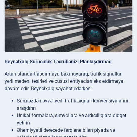
Beynəlxalq Sürücülük Təcrübənizi Planlaşdırmaq
Artan standartlaşdırmaya baxmayaraq, trafik siqnalları
yerli mədəni təsirləri və xüsusi ehtiyacları əks etdirməyə
davam edir. Beynəlxalq səyahət edərkən:
Sürməzdən əvvəl yerli trafik siqnalı konvensiyalarını
araşdırın
Unikal formalara, simvollara və ardıcıllıqlara diqqət
yetirin
Əhəmiyyətli dərəcədə fərqlənə bilən piyada və