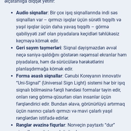
əlçatanlığa diqqət yetirir:
Audio siqnallar
: Bir çox işıq siqnallarında indi səs
siqnalları var – qırmızı işıqlar üçün sürətli tıqqıltı və
yaşıl işıqlar üçün daha yavaş tıqqıltı – görmə
qabiliyyəti zəif olan piyadalara keçidləri təhlükəsiz
keçməyə kömək edir.
Geri sayım taymerləri
: Siqnal dəyişməzdən əvvəl
neçə saniyə qaldığını göstərən rəqəmsal ekranlar həm
piyadalara, həm də sürücülərə hərəkətlərini
planlaşdırmağa kömək edir.
Forma əsaslı siqnallar
: Cənubi Koreyanın innovativ
“Uni-Signal” (Universal Sign Light) sistemi hər bir işıq
siqnalı bölməsinə fərqli həndəsi formalar təyin edir,
onları rəng görmə qüsurları olan insanlar üçün
fərqləndirici edir. Bundan əlavə, görünürlüyü artırmaq
üçün narıncı çalarlı qırmızı və mavi çalarlı yaşıl
rənglərdən istifadə edirlər.
Rənglər əvəzinə fiqurlar
: Norveçin paytaxtı “dur”