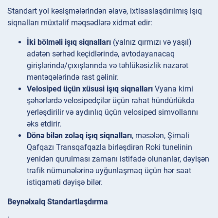
Standart yol kəsişmələrindən əlavə, ixtisaslaşdırılmış işıq
siqnalları müxtəlif məqsədlərə xidmət edir:
İki bölməli işıq siqnalları
(yalnız qırmızı və yaşıl)
adətən sərhəd keçidlərində, avtodayanacaq
girişlərində/çıxışlarında və təhlükəsizlik nəzarət
məntəqələrində rast gəlinir.
Velosiped üçün xüsusi işıq siqnalları
Vyana kimi
şəhərlərdə velosipedçilər üçün rahat hündürlükdə
yerləşdirilir və aydınlıq üçün velosiped simvollarını
əks etdirir.
Dönə bilən zolaq işıq siqnalları
, məsələn, Şimali
Qafqazı Transqafqazla birləşdirən Roki tunelinin
yenidən qurulması zamanı istifadə olunanlar, dəyişən
trafik nümunələrinə uyğunlaşmaq üçün hər saat
istiqaməti dəyişə bilər.
Beynəlxalq Standartlaşdırma