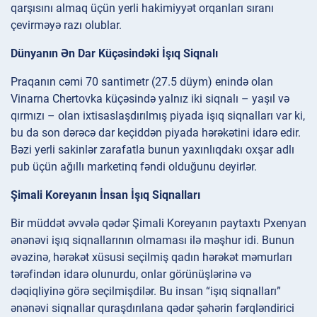
qarşısını almaq üçün yerli hakimiyyət orqanları sıranı
çevirməyə razı olublar.
Dünyanın Ən Dar Küçəsindəki İşıq Siqnalı
Praqanın cəmi 70 santimetr (27.5 düym) enində olan
Vinarna Chertovka küçəsində yalnız iki siqnalı – yaşıl və
qırmızı – olan ixtisaslaşdırılmış piyada işıq siqnalları var ki,
bu da son dərəcə dar keçiddən piyada hərəkətini idarə edir.
Bəzi yerli sakinlər zarafatla bunun yaxınlıqdakı oxşar adlı
pub üçün ağıllı marketinq fəndi olduğunu deyirlər.
Şimali Koreyanın İnsan İşıq Siqnalları
Bir müddət əvvələ qədər Şimali Koreyanın paytaxtı Pxenyan
ənənəvi işıq siqnallarının olmaması ilə məşhur idi. Bunun
əvəzinə, hərəkət xüsusi seçilmiş qadın hərəkət məmurları
tərəfindən idarə olunurdu, onlar görünüşlərinə və
dəqiqliyinə görə seçilmişdilər. Bu insan “işıq siqnalları”
ənənəvi siqnallar quraşdırılana qədər şəhərin fərqləndirici