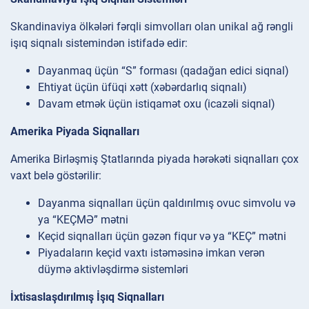
Skandinaviya ölkələri fərqli simvolları olan unikal ağ rəngli
işıq siqnalı sistemindən istifadə edir:
Dayanmaq üçün “S” forması (qadağan edici siqnal)
Ehtiyat üçün üfüqi xətt (xəbərdarlıq siqnalı)
Davam etmək üçün istiqamət oxu (icazəli siqnal)
Amerika Piyada Siqnalları
Amerika Birləşmiş Ştatlarında piyada hərəkəti siqnalları çox
vaxt belə göstərilir:
Dayanma siqnalları üçün qaldırılmış ovuc simvolu və
ya “KEÇMƏ” mətni
Keçid siqnalları üçün gəzən fiqur və ya “KEÇ” mətni
Piyadaların keçid vaxtı istəməsinə imkan verən
düymə aktivləşdirmə sistemləri
İxtisaslaşdırılmış İşıq Siqnalları