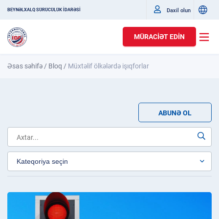
Daxil olun
BEYNƏLXALQ SÜRÜCÜLÜK İDARƏSİ
MÜRACIƏT EDIN
Əsas səhifə
/
Bloq
/
Müxtəlif ölkələrdə işıqforlar
ABUNƏ OL