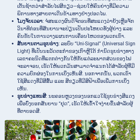
ເຕັ້ນຊ້າກວ່າສຳລັບໄຟສີຂຽວ—ຊ່ວຍໃຫ້ຄົນຍ່າງທີ່ມີຄວາມ
ພິການທາງສາຍຕາເດີນຂ້າມທາງຢ່າງປອດໄພ.
ໂມງຈັບເວລາ
: ຈໍສະແດງຜົນດິຈິຕອນທີ່ສະແດງວ່າຍັງເຫຼືອຈັກ
ວິນາທີກ່ອນທີ່ສັນຍານຈະປ່ຽນເປັນປະໂຫຍດທັງຜູ້ຍ່າງ ແລະ
ຄົນຂັບໃນການວາງແຜນການເຄື່ອນໄຫວຂອງພວກເຂົາ.
ສັນຍານຕາມຮູບຮ່າງ
: ລະບົບ “Uni-Signal” (Universal Sign
Light) ທີ່ເປັນນະວັດຕະກຳຂອງເກົາຫຼີໃຕ້ ກຳນົດຮູບຮ່າງທາງ
ເລຂາຄະນິດທີ່ແຕກຕ່າງກັນໃຫ້ກັບແຕ່ລະພາກສ່ວນຂອງໄຟ
ຈະລາຈອນ, ເຮັດໃຫ້ພວກມັນສາມາດຈຳແນກໄດ້ສຳລັບຜູ້ທີ່ມີ
ຄວາມບົກຜ່ອງໃນການເບິ່ງເຫັນສີ. ນອກຈາກນັ້ນ, ພວກເຂົາ
ໃຊ້ສີແດງທີ່ມີສີສົ້ມ ແລະ ສີຂຽວທີ່ມີສີຟ້າເພື່ອເພີ່ມການເບິ່ງ
ເຫັນ.
ຮູບຮ່າງແທນສີ
: ນະຄອນຫຼວງຂອງນອກແວໃຊ້ຮູບຮ່າງສີແດງ
ເພື່ອບົ່ງບອກສັນຍານ “ຢຸດ”, ເຮັດໃຫ້ເຂົ້າໃຈງ່າຍຂຶ້ນສຳລັບຜູ້
ທີ່ຕາບອດສີ.