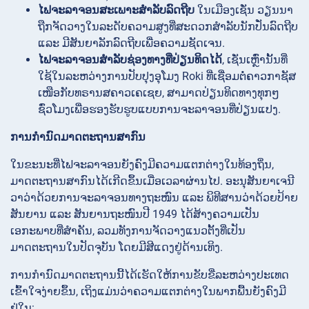
ໄຟຈະລາຈອນສະເພາະສຳລັບລົດຖີບ
ໃນເມືອງເຊັ່ນ ວຽນນາ
ຖືກຈັດວາງໃນລະດັບຄວາມສູງທີ່ສະດວກສຳລັບນັກປັ່ນລົດຖີບ
ແລະ ມີສັນຍາລັກລົດຖີບເພື່ອຄວາມຊັດເຈນ.
ໄຟຈະລາຈອນສຳລັບຊ່ອງທາງທີ່ປ່ຽນທິດໄດ້
, ເຊັ່ນເຫຼົ່ານັ້ນທີ່
ໃຊ້ໃນລະຫວ່າງການປັບປຸງອຸໂມງ Roki ທີ່ເຊື່ອມຕໍ່ຄາວກາຊັສ
ເໜືອກັບທຣານສຄາວເຄເຊຍ, ສາມາດປ່ຽນທິດທາງທຸກໆ
ຊົ່ວໂມງເພື່ອຮອງຮັບຮູບແບບການຈະລາຈອນທີ່ປ່ຽນແປງ.
ການກຳນົດມາດຕະຖານສາກົນ
ໃນຂະນະທີ່ໄຟຈະລາຈອນຍັງຄົງມີຄວາມແຕກຕ່າງໃນທ້ອງຖິ່ນ,
ມາດຕະຖານສາກົນໄດ້ເກີດຂຶ້ນເມື່ອເວລາຜ່ານໄປ. ອະນຸສັນຍາເຈນີ
ວາວ່າດ້ວຍການຈະລາຈອນທາງຖະໜົນ ແລະ ພິທີສານວ່າດ້ວຍປ້າຍ
ສັນຍານ ແລະ ສັນຍານຖະໜົນປີ 1949 ໄດ້ສ້າງຄວາມເປັນ
ເອກະພາບທີ່ສຳຄັນ, ລວມທັງການຈັດວາງແນວຕັ້ງທີ່ເປັນ
ມາດຕະຖານໃນປັດຈຸບັນ ໂດຍມີສີແດງຢູ່ດ້ານເທິງ.
ການກຳນົດມາດຕະຖານນີ້ໄດ້ເຮັດໃຫ້ການຂັບຂີ່ລະຫວ່າງປະເທດ
ເຂົ້າໃຈງ່າຍຂຶ້ນ, ເຖິງແມ່ນວ່າຄວາມແຕກຕ່າງໃນພາກພື້ນຍັງຄົງມີ
ຢູ່ໃນ: