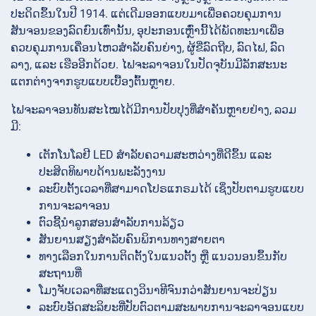
ປະດິດຂຶ້ນໃນປີ 1914. ແຕ່ເດີມອອກແບບມາເພື່ອຄວບຄຸມການ
ສັນຈອນຂອງລົດຍົນເທົ່ານັ້ນ, ອຸປະກອນເຫຼົ່ານີ້ໄດ້ພັດທະນາເພື່ອ
ຄວບຄຸມການເຄື່ອນໄຫວສຳລັບຄົນຍ່າງ, ຜູ້ຂີ່ລົດຖີບ, ລົດໄຟ, ລົດ
ລາງ, ແລະ ເຮືອອີກດ້ວຍ. ໄຟຈະລາຈອນໃນປັດຈຸບັນມີລັກສະນະ
ແຕກຕ່າງຈາກຮູບແບບເບື້ອງຕົ້ນຫຼາຍ.
ໄຟຈະລາຈອນທັນສະໄໝໄດ້ມີການປັບປຸງທີ່ສຳຄັນຫຼາຍຢ່າງ, ລວມ
ມີ:
ເຕັກໂນໂລຢີ LED ສຳລັບຄວາມສະຫວ່າງທີ່ດີຂຶ້ນ ແລະ
ປະສິດທິພາບດ້ານພະລັງງານ
ລະບົບຕັ້ງເວລາທີ່ສາມາດໂປຣແກຣມໄດ້ ເຊິ່ງປັບຕາມຮູບແບບ
ການຈະລາຈອນ
ຕົວຊີ້ນຳລູກສອນສຳລັບການລ້ຽວ
ສັນຍານສຽງສຳລັບຄົນພິການທາງສາຍຕາ
ທາງເລືອກໃນການຕິດຕັ້ງໃນແນວຕັ້ງ ຫຼື ແນວນອນຂຶ້ນກັບ
ສະຖານທີ່
ໂມງຈັບເວລາທີ່ສະແດງວິນາທີຈົນກວ່າສັນຍານຈະປ່ຽນ
ລະບົບອັດສະລິຍະທີ່ປັບຕົວຕາມສະພາບການຈະລາຈອນແບບ