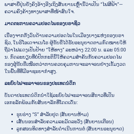
ພາສາຍີ່ປຸ່ນຍັງຄົງອ້າງອີງເຖິງສັນຍານເຫຼົ່ານີ້ວ່າເປັນ “ໄຟສີຟ້າ”—
ຄວາມຄົງຄ້າງທາງພາສາທີ່ໜ້າສົນໃຈ.
ມາດຕະການຄວາມປອດໄພຂອງບຣາຊິວ
ເນື່ອງຈາກກັງວົນດ້ານຄວາມປອດໄພໃນເມືອງບາງແຫ່ງຂອງບຣາ
ຊິວ, ໃນຣິໂອເດຈາເນໂຣ ຜູ້ຂັບຂີ່ໄດ້ຮັບອະນຸຍາດຕາມກົດໝາຍໃຫ້
ຖືວ່າໄຟແດງເປັນປ້າຍ “ໃຫ້ທາງ” ລະຫວ່າງ 22:00 ນ. ແລະ 05:00
ນ. ກົດລະບຽບທີ່ບໍ່ປົກກະຕິນີ້ໃຫ້ຄວາມສຳຄັນກັບຄວາມປອດໄພ
ຂອງຜູ້ຂັບຂີ່ເໜືອກວ່າການຄວບຄຸມການຈະລາຈອນຢ່າງເຂັ້ມງວດ
ໃນພື້ນທີ່ທີ່ມີອາຊະຍາກຳສູງ.
ລະບົບໄຟຈະລາຈອນຂອງປະເທດນໍດິກ
ບັນດາປະເທດນໍດິກນຳໃຊ້ລະບົບໄຟຈະລາຈອນສີຂາວທີ່ເປັນ
ເອກະລັກພ້ອມກັບສັນຍາລັກທີ່ໂດດເດັ່ນ:
ຮູບຮ່າງ “S” ສຳລັບຢຸດ (ສັນຍານຫ້າມ)
ເສັ້ນນອນສຳລັບຄວາມລະມັດລະວັງ (ສັນຍານເຕືອນ)
ລູກສອນທິດທາງສຳລັບດຳເນີນການຕໍ່ (ສັນຍານອະນຸຍາດ)