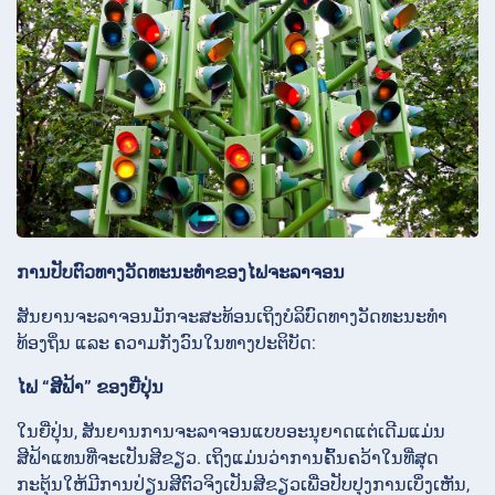
ການປັບຕົວທາງວັດທະນະທຳຂອງໄຟຈະລາຈອນ
ສັນຍານຈະລາຈອນມັກຈະສະທ້ອນເຖິງບໍລິບົດທາງວັດທະນະທຳ
ທ້ອງຖິ່ນ ແລະ ຄວາມກັງວົນໃນທາງປະຕິບັດ:
ໄຟ “ສີຟ້າ” ຂອງຍີ່ປຸ່ນ
ໃນຍີ່ປຸ່ນ, ສັນຍານການຈະລາຈອນແບບອະນຸຍາດແຕ່ເດີມແມ່ນ
ສີຟ້າແທນທີ່ຈະເປັນສີຂຽວ. ເຖິງແມ່ນວ່າການຄົ້ນຄວ້າໃນທີ່ສຸດ
ກະຕຸ້ນໃຫ້ມີການປ່ຽນສີຕົວຈິງເປັນສີຂຽວເພື່ອປັບປຸງການເບິ່ງເຫັນ,