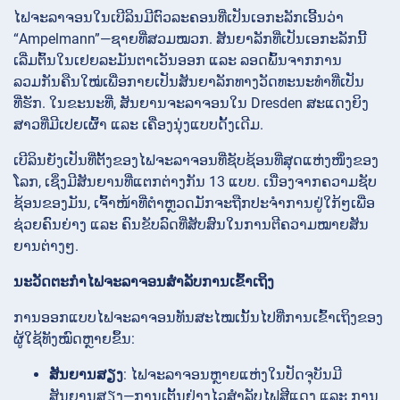
ໄຟຈະລາຈອນໃນເບີລິນມີຕົວລະຄອນທີ່ເປັນເອກະລັກເອີ້ນວ່າ
“Ampelmann”—ຊາຍທີ່ສວມໝວກ. ສັນຍາລັກທີ່ເປັນເອກະລັກນີ້
ເລີ່ມຕົ້ນໃນເຢຍລະມັນຕາເວັນອອກ ແລະ ລອດພົ້ນຈາກການ
ລວມກັນຄືນໃໝ່ເພື່ອກາຍເປັນສັນຍາລັກທາງວັດທະນະທຳທີ່ເປັນ
ທີ່ຮັກ. ໃນຂະນະທີ່, ສັນຍານຈະລາຈອນໃນ Dresden ສະແດງຍິງ
ສາວທີ່ມີເປຍເຜົ້າ ແລະ ເຄື່ອງນຸ່ງແບບດັ້ງເດີມ.
ເບີລິນຍັງເປັນທີ່ຕັ້ງຂອງໄຟຈະລາຈອນທີ່ຊັບຊ້ອນທີ່ສຸດແຫ່ງໜຶ່ງຂອງ
ໂລກ, ເຊິ່ງມີສັນຍານທີ່ແຕກຕ່າງກັນ 13 ແບບ. ເນື່ອງຈາກຄວາມຊັບ
ຊ້ອນຂອງມັນ, ເຈົ້າໜ້າທີ່ຕຳຫຼວດມັກຈະຖືກປະຈຳການຢູ່ໃກ້ໆເພື່ອ
ຊ່ວຍຄົນຍ່າງ ແລະ ຄົນຂັບລົດທີ່ສັບສົນໃນການຕີຄວາມໝາຍສັນ
ຍານຕ່າງໆ.
ນະວັດຕະກຳໄຟຈະລາຈອນສຳລັບການເຂົ້າເຖິງ
ການອອກແບບໄຟຈະລາຈອນທັນສະໄໝເນັ້ນໄປທີ່ການເຂົ້າເຖິງຂອງ
ຜູ້ໃຊ້ທັງໝົດຫຼາຍຂຶ້ນ:
ສັນຍານສຽງ
: ໄຟຈະລາຈອນຫຼາຍແຫ່ງໃນປັດຈຸບັນມີ
ສັນຍານສຽງ—ການເຕັ້ນຢ່າງໄວສຳລັບໄຟສີແດງ ແລະ ການ