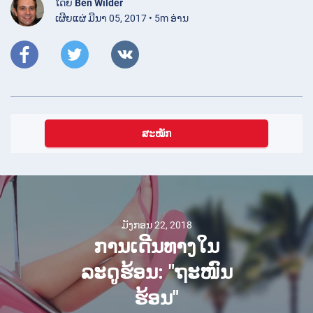
ໂດຍ
Ben Wilder
ເຜີຍແຜ່ ມີນາ 05, 2017 • 5m ອ່ານ
ສະໝັກ
ມັງກອນ 22, 2018
ການເດີນທາງໃນ
ລະດູຮ້ອນ: "ຖະໜົນ
ຮ້ອນ"