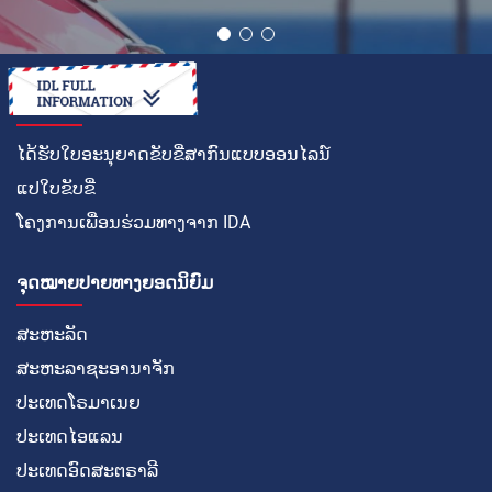
ວິທີໃນການ
ໄດ້ຮັບໃບອະນຸຍາດຂັບຂີ່ສາກົນແບບອອນໄລນ໌
ແປໃບຂັບຂີ່
ໂຄງການເພື່ອນຮ່ວມທາງຈາກ IDA
ຈຸດໝາຍປາຍທາງຍອດນິຍົມ
ສະຫະລັດ
ສະຫະລາຊະອານາຈັກ
ປະເທດໂຣມາເນຍ
ປະເທດໄອແລນ
ປະເທດອົດສະຕຣາລີ