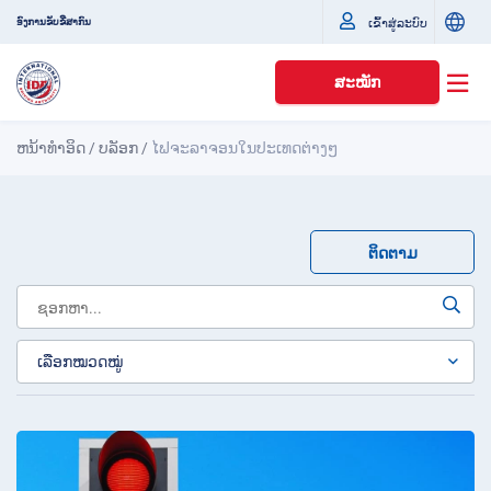
ເຂົ້າສູ່ລະບົບ
ອົງການຂັບຂີ່ສາກົນ
ສະໝັກ
ຫນ້າທໍາອິດ
/
ບລັອກ
/
ໄຟຈະລາຈອນໃນປະເທດຕ່າງໆ
ຕິດຕາມ