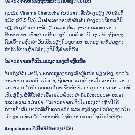
ໄຟຈະລາຈອນຂອງຖະໜົນທີ່ແຄບທີ່ສຸດໃນໂລກ
ຖະໜົນ Vinarna Chertovka ໃນປຣາກ, ທີ່ກວ້າງພຽງ 70 ເຊັນຕິ
ແມັດ (27.5 ນິ້ວ), ມີໄຟຈະລາຈອນສຳລັບຄົນຍ່າງແບບພິເສດທີ່ມີ
ພຽງສອງສັນຍານ—ສີຂຽວ ແລະ ສີແດງ—ເພື່ອຄວບຄຸມການ
ສັນຈອນທາງເທົ້າຜ່ານເສັ້ນທາງທີ່ແຄບພິເສດນີ້. ຊາວທ້ອງຖິ່ນບາງ
ຄົນເວົ້າຕະຫຼົກວ່າມັນເປັນພຽງກົນອຸບາຍການຕະຫຼາດທີ່ສະຫຼາດ
ສຳລັບຮ້ານເຫຼົ້າໃກ້ຄຽງທີ່ມີຊື່ຄ້າຍຄືກັນ.
ໄຟຈະລາຈອນທີ່ເປັນມະນຸດຂອງເກົາຫຼີເໜືອ
ຈົນເຖິງບໍ່ດົນມານີ້, ນະຄອນຫຼວງຂອງເກົາຫຼີເໜືອ ພຽງຢາງ, ຂາດໄຟ
ຈະລາຈອນແບບດັ້ງເດີມຢ່າງຊັດເຈນ. ແທນທີ່ຈະເປັນແບບນັ້ນ, ການ
ຈະລາຈອນໄດ້ຖືກຄວບຄຸມໂດຍເຈົ້າໜ້າທີ່ຄວບຄຸມການຈະລາຈອນທີ່
ເປັນຜູ້ຍິງ, ຜູ້ທີ່ຖືກຄັດເລືອກເປັນພິເສດສຳລັບລັກສະນະພາຍນອກ
ແລະ ຄວາມແມ່ນຍຳ. “ໄຟຈະລາຈອນທີ່ເປັນມະນຸດ” ເຫຼົ່ານີ້ໄດ້
ກາຍເປັນສັນຍາລັກທີ່ເປັນເອກະລັກ ແລະ ສິ່ງດຶງດູດນັກທ່ອງທ່ຽວໃນ
ເມືອງກ່ອນທີ່ຈະໄດ້ຮັບການຕິດຕັ້ງສັນຍານແບບດັ້ງເດີມໃນທີ່ສຸດ.
Ampelmann ທີ່ເປັນທີ່ຮັກຂອງເບີລິນ