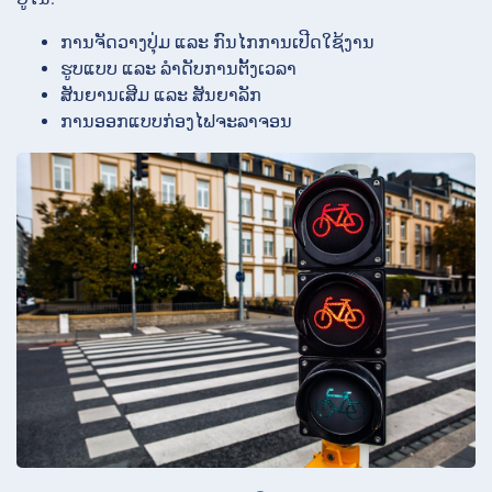
ການຈັດວາງປຸ່ມ ແລະ ກົນໄກການເປີດໃຊ້ງານ
ຮູບແບບ ແລະ ລຳດັບການຕັ້ງເວລາ
ສັນຍານເສີມ ແລະ ສັນຍາລັກ
ການອອກແບບກ່ອງໄຟຈະລາຈອນ