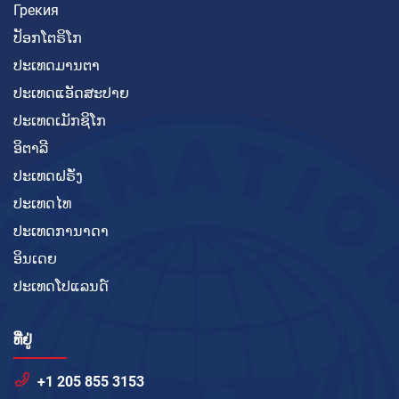
Грекия
ປັອກໂຕຣິໂກ
ປະເທດມານຕາ
ປະເທດແອັດສະປາຍ
ປະເທດເມັກຊິໂກ
ອິຕາລີ
ປະເທດຝຣັ່ງ
ປະເທດໄທ
ປະເທດການາດາ
ອິນເດຍ
ປະເທດໂປແລນດ໌
ທີ່ຢູ່
+1 205 855 3153