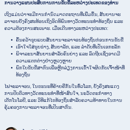
ການວາງແຜນປະສົບການການຂັບຂີ່ລະຫວ່າງປະເທດຂອງທ່ານ
ເຖິງແມ່ນວ່າຈະມີການກຳນົດມາດຕະຖານທີ່ເພີ່ມຂຶ້ນ, ສັນຍານຈະ
ລາຈອນຍັງຄົງສະທ້ອນເຖິງອິດທິພົນທາງວັດທະນະທໍາທ້ອງຖິ່ນ ແລະ
ຄວາມຕ້ອງການສະເພາະ. ເມື່ອເດີນທາງລະຫວ່າງປະເທດ:
ຄົ້ນຄວ້າຮູບແບບສັນຍານຈະລາຈອນທ້ອງຖິ່ນກ່ອນການຂັບຂີ່
ເອົາໃຈໃສ່ຮູບຮ່າງ, ສັນຍາລັກ, ແລະ ລຳດັບທີ່ເປັນເອກະລັກ
ພິຈາລະນາສັນຍານສຳລັບຄົນຍ່າງ ແລະ ລົດຖີບເຊິ່ງອາດມີ
ຄວາມແຕກຕ່າງຢ່າງຫຼວງຫຼາຍ
ພົກໃບຂັບຂີ່ສາກົນເພື່ອຫຼີກລ່ຽງການເຂົ້າໃຈຜິດກັບເຈົ້າໜ້າທີ່
ທ້ອງຖິ່ນ
ໄຟຈະລາຈອນ, ໃນຂະນະທີ່ຄ້າຍຄືກັນໃນທົ່ວໂລກ, ຍັງຄົງສະແດງ
ການປັບຕົວທາງວັດທະນະທຳທີ່ໜ້າສົນໃຈ, ນະວັດຕະກຳທາງ
ເຕັກໂນໂລຢີ, ແລະ ວິທີແກ້ໄຂທ້ອງຖິ່ນສຳລັບຄວາມທ້າທາຍໃນການ
ຄຸ້ມຄອງການຈະລາຈອນທີ່ເປັນສາກົນ.