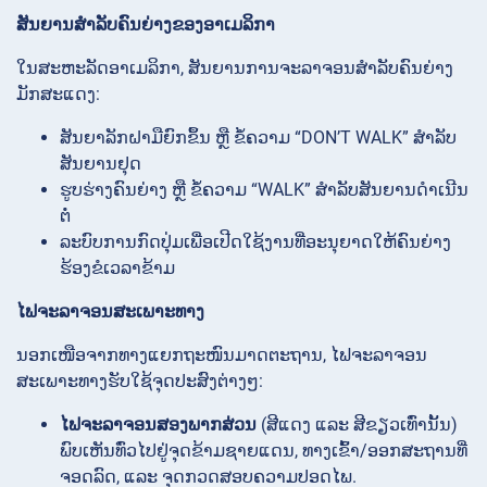
ສັນຍານສຳລັບຄົນຍ່າງຂອງອາເມລິກາ
ໃນສະຫະລັດອາເມລິກາ, ສັນຍານການຈະລາຈອນສຳລັບຄົນຍ່າງ
ມັກສະແດງ:
ສັນຍາລັກຝາມືຍົກຂຶ້ນ ຫຼື ຂໍ້ຄວາມ “DON’T WALK” ສຳລັບ
ສັນຍານຢຸດ
ຮູບຮ່າງຄົນຍ່າງ ຫຼື ຂໍ້ຄວາມ “WALK” ສຳລັບສັນຍານດຳເນີນ
ຕໍ່
ລະບົບການກົດປຸ່ມເພື່ອເປີດໃຊ້ງານທີ່ອະນຸຍາດໃຫ້ຄົນຍ່າງ
ຮ້ອງຂໍເວລາຂ້າມ
ໄຟຈະລາຈອນສະເພາະທາງ
ນອກເໜືອຈາກທາງແຍກຖະໜົນມາດຕະຖານ, ໄຟຈະລາຈອນ
ສະເພາະທາງຮັບໃຊ້ຈຸດປະສົງຕ່າງໆ:
ໄຟຈະລາຈອນສອງພາກສ່ວນ
(ສີແດງ ແລະ ສີຂຽວເທົ່ານັ້ນ)
ພົບເຫັນທົ່ວໄປຢູ່ຈຸດຂ້າມຊາຍແດນ, ທາງເຂົ້າ/ອອກສະຖານທີ່
ຈອດລົດ, ແລະ ຈຸດກວດສອບຄວາມປອດໄພ.