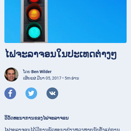
ໄຟຈະລາຈອນໃນປະເທດຕ່າງໆ
ໂດຍ
Ben Wilder
ເຜີຍແຜ່ ມີນາ 05, 2017 • 5m ອ່ານ
ວິວັດທະນາການຂອງໄຟຈະລາຈອນ
ໄຟຈະລາຈອນໄດ້ມີການພັດທະນາຢ່າງຫຼວງຫຼາຍນັບຕັ້ງແຕ່ການ