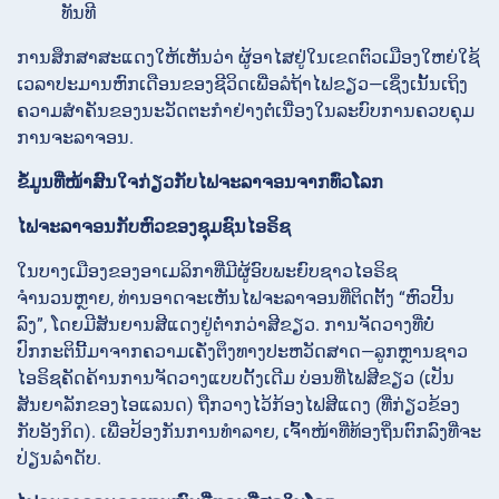
ທັນທີ
ການສຶກສາສະແດງໃຫ້ເຫັນວ່າ ຜູ້ອາໄສຢູ່ໃນເຂດຕົວເມືອງໃຫຍ່ໃຊ້
ເວລາປະມານຫົກເດືອນຂອງຊີວິດເພື່ອລໍຖ້າໄຟຂຽວ—ເຊິ່ງເນັ້ນເຖິງ
ຄວາມສຳຄັນຂອງນະວັດຕະກຳຢ່າງຕໍ່ເນື່ອງໃນລະບົບການຄວບຄຸມ
ການຈະລາຈອນ.
ຂໍ້ມູນທີ່ໜ້າສົນໃຈກ່ຽວກັບໄຟຈະລາຈອນຈາກທົ່ວໂລກ
ໄຟຈະລາຈອນກັບຫົວຂອງຊຸມຊົນໄອຣິຊ
ໃນບາງເມືອງຂອງອາເມລິກາທີ່ມີຜູ້ອົບພະຍົບຊາວໄອຣິຊ
ຈຳນວນຫຼາຍ, ທ່ານອາດຈະເຫັນໄຟຈະລາຈອນທີ່ຕິດຕັ້ງ “ຫົວປີ້ນ
ລົງ”, ໂດຍມີສັນຍານສີແດງຢູ່ຕ່ຳກວ່າສີຂຽວ. ການຈັດວາງທີ່ບໍ່
ປົກກະຕິນີ້ມາຈາກຄວາມເຄັ່ງຕຶງທາງປະຫວັດສາດ—ລູກຫຼານຊາວ
ໄອຣິຊຄັດຄ້ານການຈັດວາງແບບດັ້ງເດີມ ບ່ອນທີ່ໄຟສີຂຽວ (ເປັນ
ສັນຍາລັກຂອງໄອແລນດ) ຖືກວາງໄວ້ກ້ອງໄຟສີແດງ (ທີ່ກ່ຽວຂ້ອງ
ກັບອັງກິດ). ເພື່ອປ້ອງກັນການທຳລາຍ, ເຈົ້າໜ້າທີ່ທ້ອງຖິ່ນຕົກລົງທີ່ຈະ
ປ່ຽນລຳດັບ.