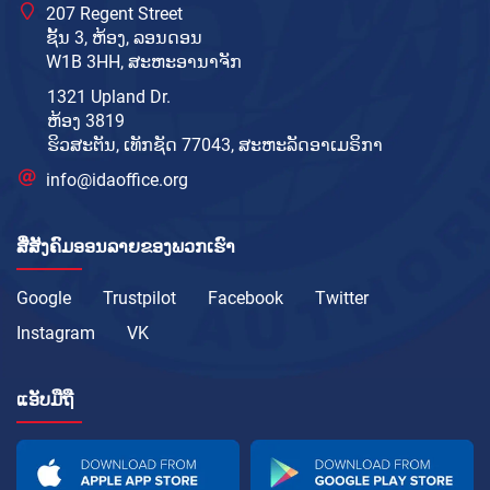
207 Regent Street
ຊັ້ນ 3, ຫ້ອງ, ລອນດອນ
W1B 3HH, ສະຫະອານາຈັກ
1321 Upland Dr.
ຫ້ອງ 3819
ຮິວສະຕັນ, ເທັກຊັດ 77043, ສະຫະລັດອາເມຣິກາ
info@idaoffice.org
ສື່ສັງຄົມອອນລາຍຂອງພວກເຮົາ
Google
Trustpilot
Facebook
Twitter
Instagram
VK
ແອັບມືຖື