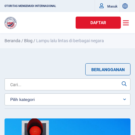
Masuk
OTORITAS MENGEMUDI INTERNASIONAL
DAFTAR
Beranda
/
Blog
/
Lampu lalu lintas di berbagai negara
BERLANGGANAN