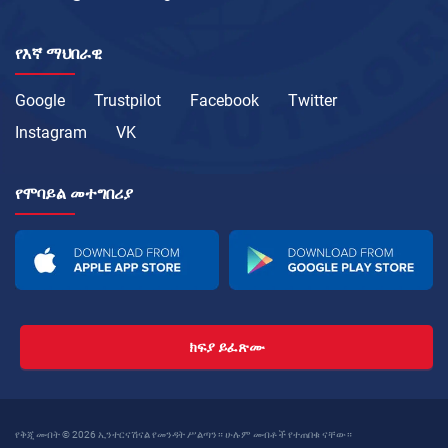
የእኛ ማህበራዊ
Google
Trustpilot
Facebook
Twitter
Instagram
VK
የሞባይል መተግበሪያ
ክፍያ ይፈጽሙ
የቅጂ መብት © 2026 ኢንተርናሽናል የመንዳት ሥልጣን። ሁሉም መብቶች የተጠበቁ ናቸው።