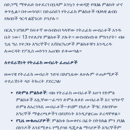
በድጋሚ ማዋሐድ ከተደረገ በኋላም እንኳን ተወዳጅ የባህል ምልክት ሆኖ
ቀጥሏል። በተመሳሳይ፣ በድሬስደን የትራፊክ ምልክቶች ባህላዊ ልብስ
የለበሰች ጎርዳ ልጃገረድ ያሳያሉ።
በርሊን በዓለም ከፍተኛ ውስብስብ ካላቸው የትራፊክ መብራቶች አንዱ
ቤት ነው፣ 13 የተለያዩ ምልክቶች ያሉት። ውስብስብነቱ ምክንያት፣ ብዙ
ጊዜ ግራ የተጋቡ እግረኞችና አሽከርካሪዎች ምልክቶቹን እንዲረዱ
ለመርዳት የፖሊስ መኮንን አጠገቡ ይቀመጣል።
ለተደራሽነት የትራፊክ መብራት ፈጠራዎች
ዘመናዊ የትራፊክ መብራት ንድፍ በእየጊዜው ለሁሉም ተጠቃሚዎች
ተደራሽነት ላይ ትኩረት ያደርጋል፡
የድምፅ ምልክቶች
: ብዙ የትራፊክ መብራቶች አሁን የድምፅ
ምልክቶች አሏቸው—ፈጣን ድምፅ ለቀይ መብራቶች እና ዝግተኛ
ድምፅ ለአረንጓዴ መብራቶች—ይህም የእይታ ችግር ያለባቸው
እግረኞች ማቋረጫዎችን በደህንነት እንዲያቋርጡ ይረዳቸዋል።
የጊዜ መቁጠሪያዎች
: ምልክቱ ከመቀየሩ በፊት በትክክል ምን ያህል
ሰከንዶች እንደሚቀሩ የሚያሳዩ ዲጂታል ማሳያዎች እግረኞችም