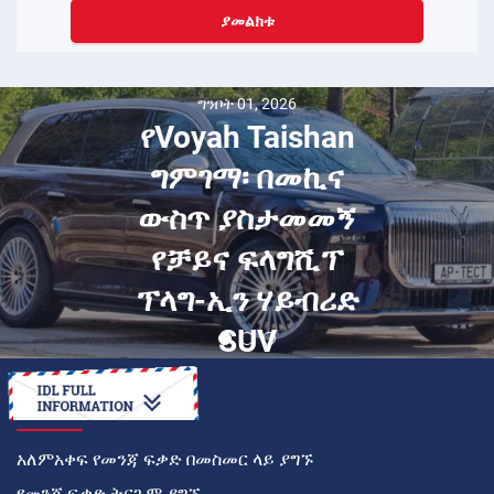
ያመልክቱ
ግንቦት 01, 2026
የVoyah Taishan
ግምገማ፡ በመኪና
ውስጥ ያስታመመኝ
የቻይና ፍላግሺፕ
ፕላግ-ኢን ሃይብሪድ
SUV
እንዴት
አለምአቀፍ የመንጃ ፍቃድ በመስመር ላይ ያግኙ
የመንጃ ፍቃድ ትርጉም ያግኙ