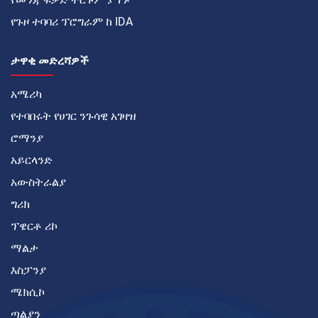
የጉዞ ተባባሪ ፕሮግራም ከ IDA
ታዋቂ መድረሻዎች
አሜሪካ
የተባበሩት የሀገር ንጉሳዊ አገዛዝ
ሮማንያ
አይርላንድ
አውስትራልያ
ግሪክ
ፕዌርቶ ሪኮ
ማልታ
እስፓንያ
ሜክሲኮ
ጣልያን