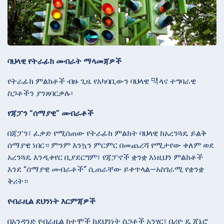
ባህላዊ የትራፊክ መብራት ማላመጃዎች
የትራፊክ ምልክቶች ብዙ ጊዜ የአካባቢውን ባህላዊ 맥ላና ተግባራዊ
ስጋቶችን ያንጸባርቃሉ፡
የጃፓን “ሰማያዊ” መብራቶች
በጃፓን፣ ፈቃድ የሚሰጠው የትራፊክ ምልክት ባህላዊ ከአረንጓዴ ይልቅ
ሰማያዊ ነበር። ምንም እንኳን ምርምር በመጨረሻ የሚታየው ቀለም ወደ
አረንጓዴ እንዲቀየር ቢያደርግም፣ የጃፓኖች ቋንቋ እነዚህን ምልክቶች
እንደ “ሰማያዊ መብራቶች” ሲጠራቸው ይቀጥላል—አስገራሚ የቋንቋ
ቅሪት።
የብራዚል ደህንነት እርምጃዎች
በአንዳንድ የብራዚል ከተሞች ከደህንነት ስጋቶች አንፃር፣ በሪዮ ዴ ጃኔሮ