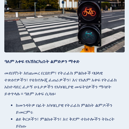
ዓለም አቀፍ የአሽከርካሪነት ልምድዎን ማቀድ
መደበኛነት እየጨመረ ቢሄድም፣ የትራፊክ ምልክቶች ባህላዊ
ተጽዕኖዎችን፣ የቴክኖሎጂ ፈጠራዎችን፣ እና የአለም አቀፍ የትራፊክ
አስተዳደር ፈታኝ ሁኔታዎችን የአካባቢያዊ መፍትሄዎችን ማሳየት
ይቀጥላሉ። ዓለም አቀፍ ሲጓዙ፡
ከመንዳትዎ በፊት አካባቢያዊ የትራፊክ ምልክት ልምዶችን
ይመርምሩ
ልዩ ቅርጾችን፣ ምልክቶችን፣ እና ቅደም ተከተሎችን ትኩረት
ይስጡ