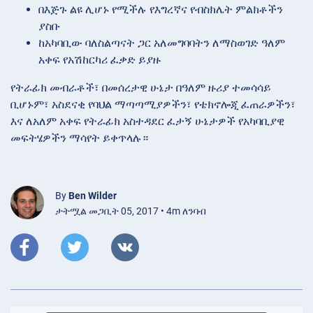
በእጅጉ ልዩ ሊሆኑ የሚችሉ የእግረኛና የብስክሌት ምልክቶችን
ያስቡ
ከአካባቢው ባለስልጣናት ጋር አለመግባባትን ለማስወገድ ዓለም
አቀፍ የአሽከርካሪ ፈቃድ ይያዙ
የትራፊክ መብራቶች፣ በመሰረታዊ ሁኔታ በዓለም ዙሪያ ተመሳሳይ
ቢሆኑም፣ አስደናቂ የባህል ማጣጣሚያዎችን፣ የቴክኖሎጂ ፈጠራዎችን፣
እና ለአለም አቀፍ የትራፊክ አስተዳደር ፈታኝ ሁኔታዎች የአካባቢያዊ
መፍትሄዎችን ማሳየት ይቀጥላሉ።
By
Ben Wilder
ታትሟል መጋቢት 05, 2017 • 4m ለንባብ