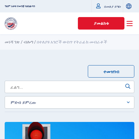
ዓለም አቀፍ የመንጃ ባለስልጣን
በመለያ ይግቡ
ያመልክቱ
መነሻ ገጽ
/
ብሎግ
/
በተለያዩ አገሮች ውስጥ የትራፊክ መብራቶች
ተመዝገብ