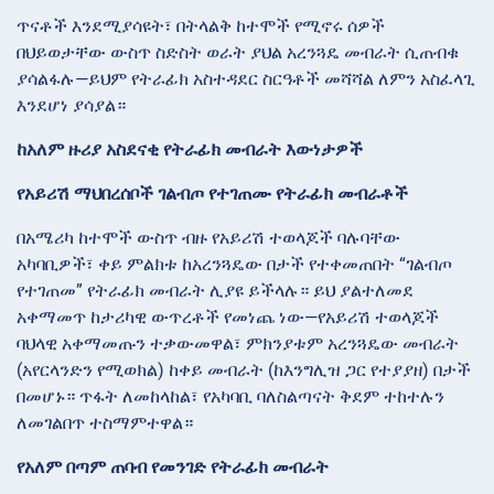
ጥናቶች እንደሚያሳዩት፣ በትላልቅ ከተሞች የሚኖሩ ሰዎች
በህይወታቸው ውስጥ ስድስት ወራት ያህል አረንጓዴ መብራት ሲጠብቁ
ያሳልፋሉ—ይህም የትራፊክ አስተዳደር ስርዓቶች መሻሻል ለምን አስፈላጊ
እንደሆነ ያሳያል።
ከአለም ዙሪያ አስደናቂ የትራፊክ መብራት እውነታዎች
የአይሪሽ ማህበረሰቦች ገልብጦ የተገጠሙ የትራፊክ መብራቶች
በአሜሪካ ከተሞች ውስጥ ብዙ የአይሪሽ ተወላጆች ባሉባቸው
አካባቢዎች፣ ቀይ ምልክቱ ከአረንጓዴው በታች የተቀመጠበት “ገልብጦ
የተገጠመ” የትራፊክ መብራት ሊያዩ ይችላሉ። ይህ ያልተለመደ
አቀማመጥ ከታሪካዊ ውጥረቶች የመነጨ ነው—የአይሪሽ ተወላጆች
ባህላዊ አቀማመጡን ተቃውመዋል፣ ምክንያቱም አረንጓዴው መብራት
(አየርላንድን የሚወክል) ከቀይ መብራት (ከእንግሊዝ ጋር የተያያዘ) በታች
በመሆኑ። ጥፋት ለመከላከል፣ የአካባቢ ባለስልጣናት ቅደም ተከተሉን
ለመገልበጥ ተስማምተዋል።
የአለም በጣም ጠባብ የመንገድ የትራፊክ መብራት