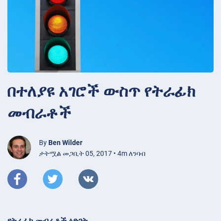
በተለያዩ አገሮች ውስጥ የትራፊክ
መብራቶች
By
Ben Wilder
ታትሟል መጋቢት 05, 2017 • 4m ለንባብ
የትራፊክ መብራቶች ዕድገት