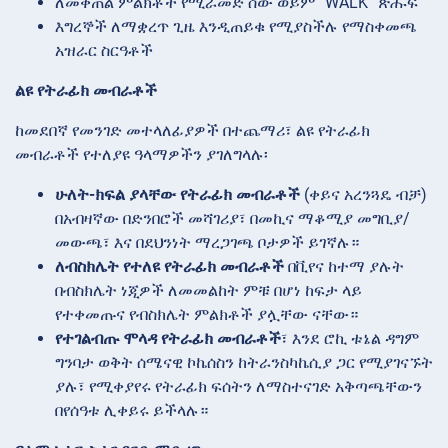
ለመቀጠል ምልክቶች የሚራመድ ሰው ወይም “WALK” ጽሑፍ
እግረኞች ለማቋረጥ ጊዜ እንዲጠይቁ የሚያስችሉ የማስቀመጫ
አዝራር ስርዓቶች
ልዩ የትራፊክ መብራቶች
ከመደበኛ የመንገድ መተላለፊያዎች በተጨማሪ፣ ልዩ የትራፊክ
መብራቶች የተለያዩ ዓላማዎችን ያገለግላሉ፡
ሁለት-ክፍል ያላቸው የትራፊክ መብራቶች
(ቀይና አረንጓዴ ብቻ)
በአብዛኛው በድንበሮች መሻገሪያ፣ በመኪና ማቆሚያ መግቢያ/
መውጫ፣ እና በደህንነት ማረጋገጫ ቦታዎች ይገኛሉ።
ለብስክሌት የተለዩ የትራፊክ መብራቶች
በቪየና ከተማ ያሉት
በብስክሌት ነጂዎች ለመመልከት ምቹ በሆነ ከፍታ ላይ
የተቀመጡና የብስክሌት ምልክቶች ያሏቸው ናቸው።
የተገልብጡ ሞላዳ የትራፊክ መብራቶች
፣ እንደ ሮኪ ቱኔል ዳግም
ግንባታ ወቅት ሰሜናዊ ኮኬሰስን ከትራንስካኬሲያ ጋር የሚያገናኙት
ያሉ፣ የሚቀያየሩ የትራፊክ ፍሰትን ለማስተናገድ አቅጣጫቸውን
በየሰዓቱ ሊቀይሩ ይችላሉ።