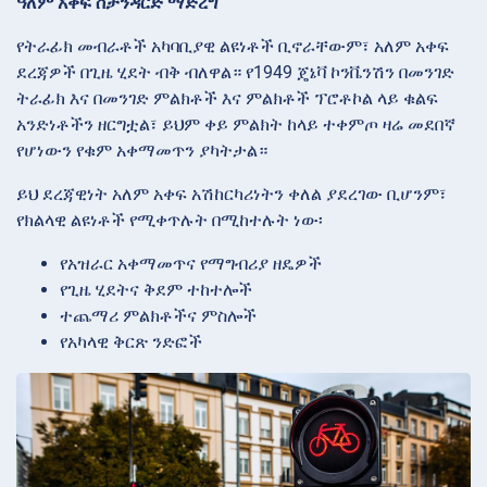
ዓለም አቀፍ ስታንዳርድ ማድረግ
የትራፊክ መብራቶች አካባቢያዊ ልዩነቶች ቢኖራቸውም፣ አለም አቀፍ
ደረጃዎች በጊዜ ሂደት ብቅ ብለዋል። የ1949 ጄኔቫ ኮንቬንሽን በመንገድ
ትራፊክ እና በመንገድ ምልክቶች እና ምልክቶች ፕሮቶኮል ላይ ቁልፍ
አንድነቶችን ዘርግቷል፣ ይህም ቀይ ምልክት ከላይ ተቀምጦ ዛሬ መደበኛ
የሆነውን የቁም አቀማመጥን ያካትታል።
ይህ ደረጃዊነት አለም አቀፍ አሽከርካሪነትን ቀለል ያደረገው ቢሆንም፣
የክልላዊ ልዩነቶች የሚቀጥሉት በሚከተሉት ነው፡
የአዝራር አቀማመጥና የማግብሪያ ዘዴዎች
የጊዜ ሂደትና ቅደም ተከተሎች
ተጨማሪ ምልክቶችና ምስሎች
የአካላዊ ቅርጽ ንድፎች