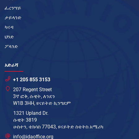
ፈረንሣይ
ታይላንድ
ካናዳ
ህንድ
ፖላንድ
አድራሻ
+1 205 855 3153
207 Regent Street
3ኛ ፎቅ, ሱዊት, ለንደን
W1B 3HH, ዩናይትድ ኪንግደም
1321 Upland Dr.
ሱዊት 3819
ሁስተን, ቴክሳስ 77043, ዩናይትድ ስቴትስ አሜሪካ
info@idaoffice.org