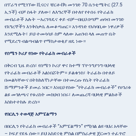
በፕራግ የሚገኘው ቪናርና ቼርቶቭካ መንገድ 70 ሴንቲሜትር (27.5
ኢንች) ብቻ ስፋት ያለው፣ ለእግረኞች በተለየ የተሰሩ የትራፊክ
መብራቶች አሉት —አረንጓዴና ቀይ ብቻ—በዚህ በጣም ጠባብ መንገድ
የእግረኞችን እንቅስቃሴ ለመቆጣጠር። አንዳንድ የአካባቢው ነዋሪዎች
እንደሚሉት፣ ይህ ተመሳሳይ ስም ላለው አጠገብ ላለ መጠጥ ቤት
የሚደረግ ብልጣብልጥ የማስታወቂያ ዘዴ ነው።
የሰሜን ኮሪያ የሰው የትራፊክ መብራቶች
በቅርብ ጊዜ ድረስ፣ የሰሜን ኮሪያ ዋና ከተማ ፕዮንግያንግ ባህላዊ
የትራፊክ መብራቶች አልነበሯትም። ይልቁንስ፣ ትራፊኩ በተለይ
በመልካቸውና በትክክለኛነታቸው በተመረጡ የሴት የትራፊክ
ሹማምንቶች ይመራ ነበር። እነዚህ የሰው “የትራፊክ መብራቶች” የሀገሪቱ
ልዩ መገለጫና የቱሪስት መስህብ ነበሩ፣ ለመጨረሻ ባህላዊ ምልክቶች
እስከተተከሉ ድረስ።
የበርሊን ተወዳጅ አምፔልማን
በበርሊን የትራፊክ መብራቶች “አምፔልማን” የሚባል ልዩ ባህሪ አላቸው
– ኮፍያ የደፋ ሰው። ይህ አስደናቂ ምስል በምስራቃዊ ጀርመን ተፈጥሮ