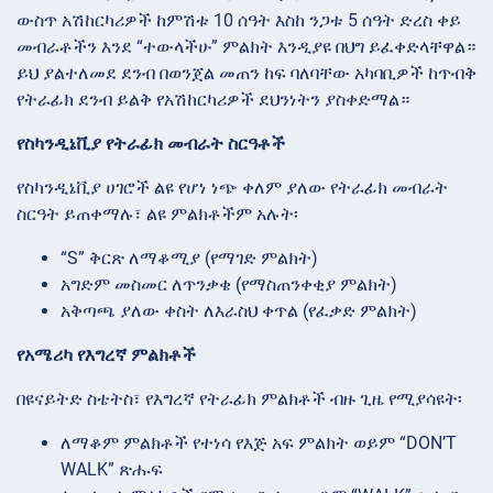
ውስጥ አሽከርካሪዎች ከምሽቱ 10 ሰዓት እስከ ንጋቱ 5 ሰዓት ድረስ ቀይ
መብራቶችን እንደ “ተውላችሁ” ምልክት እንዲያዩ በህግ ይፈቀድላቸዋል።
ይህ ያልተለመደ ደንብ በወንጀል መጠን ከፍ ባለባቸው አካባቢዎች ከጥብቅ
የትራፊክ ደንብ ይልቅ የአሽከርካሪዎች ደህንነትን ያስቀድማል።
የስካንዲኔቪያ የትራፊክ መብራት ስርዓቶች
የስካንዲኔቪያ ሀገሮች ልዩ የሆነ ነጭ ቀለም ያለው የትራፊክ መብራት
ስርዓት ይጠቀማሉ፣ ልዩ ምልክቶችም አሉት፡
“S” ቅርጽ ለማቆሚያ (የማገድ ምልክት)
አግድም መስመር ለጥንቃቄ (የማስጠንቀቂያ ምልክት)
አቅጣጫ ያለው ቀስት ለእራስህ ቀጥል (የፈቃድ ምልክት)
የአሜሪካ የእግረኛ ምልክቶች
በዩናይትድ ስቴትስ፣ የእግረኛ የትራፊክ ምልክቶች ብዙ ጊዜ የሚያሳዩት፡
ለማቆም ምልክቶች የተነሳ የእጅ አፍ ምልክት ወይም “DON’T
WALK” ጽሑፍ