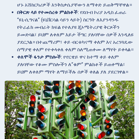
ሆኑ አሽከርካሪዎች እንቅስቃሴያቸውን ለማቀድ ይጠቅማቸዋል።
በቅርጽ ላይ የተመሰረቱ ምልክቶች
: የደቡብ ኮሪያ አዲስ ፈጠራ
“ዩኒ-ሲግናል” (ዩኒቨርሳል ሳይን ላይት) ስርዓት ለእያንዳንዱ
የትራፊክ መብራት ክፍል የተለያዩ ጂኦሜትሪያዊ ቅርጾችን
ይመድባል፣ ይህም ለቀለም እይታ ችግር ያለባቸው ሰዎች እንዲለዩ
ያደርጋል። በተጨማሪም፣ ቀይ ብርቱካናማ ቀለም እና አረንጓዴው
ሰማያዊ ቀለም የተቀላቀለ ቀለም ስለሚጠቀሙ ለማየት ይቀላል።
ቀለሞች ፋንታ ምስሎች
: የኖርዌይ ዋና ከተማ ቀይ ቀለም
ያለባቸው የቆሙ ምስሎችን ለ”ቁም” ምልክቶች ይጠቀማል፣
ይህም ለቀለም ማየት ለማይችሉ ሰዎች ቀለል ያለ ያደርገዋል።