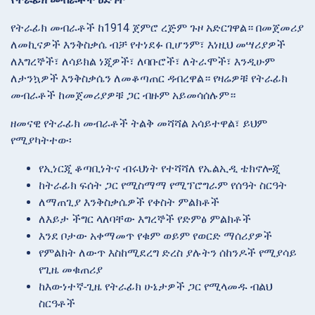
የትራፊክ መብራቶች ከ1914 ጀምሮ ረጅም ጉዞ አድርገዋል። በመጀመሪያ
ለመኪናዎች እንቅስቃሴ ብቻ የተነደፉ ቢሆንም፣ እነዚህ መሣሪያዎች
ለእግረኞች፣ ለሳይክል ነጂዎች፣ ለባቡሮች፣ ለትራሞች፣ እንዲሁም
ለታንኳዎች እንቅስቃሴን ለመቆጣጠር ዳብረዋል። የዛሬዎቹ የትራፊክ
መብራቶች ከመጀመሪያዎቹ ጋር ብዙም አይመሳሰሉም።
ዘመናዊ የትራፊክ መብራቶች ትልቅ መሻሻል አሳይተዋል፣ ይህም
የሚያካትተው፡
የኢነርጂ ቆጣቢነትና ብሩህነት የተሻሻለ የኤልኢዲ ቴክኖሎጂ
ከትራፊክ ፍሰት ጋር የሚስማማ የሚፕሮግራም የሰዓት ስርዓት
ለማጠጊያ እንቅስቃሴዎች የቀስት ምልክቶች
ለእይታ ችግር ላለባቸው እግረኞች የድምፅ ምልክቶች
እንደ ቦታው አቀማመጥ የቁም ወይም የወርድ ማሰሪያዎች
የምልክት ለውጥ እስከሚደረግ ድረስ ያሉትን ሰከንዶች የሚያሳይ
የጊዜ መቁጠሪያ
ከእውነተኛ-ጊዜ የትራፊክ ሁኔታዎች ጋር የሚላመዱ ብልህ
ስርዓቶች