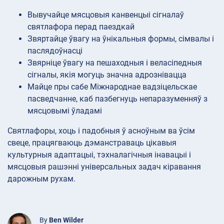
Вывучайце мясцовыя канвенцыі сігналаў
святлафора перад паездкай
Звяртайце ўвагу на ўнікальныя формы, сімвалы і
паслядоўнасці
Звярніце ўвагу на пешаходныя і веласіпедныя
сігналы, якія могуць значна адрознівацца
Майце пры сабе Міжнароднае вадзіцельскае
пасведчанне, каб пазбегнуць непаразуменняў з
мясцовымі ўладамі
Святлафоры, хоць і падобныя ў асноўным ва ўсім
свеце, працягваюць дэманстраваць цікавыя
культурныя адаптацыі, тэхналагічныя інавацыі і
мясцовыя рашэнні універсальных задач кіравання
дарожным рухам.
By
Ben Wilder