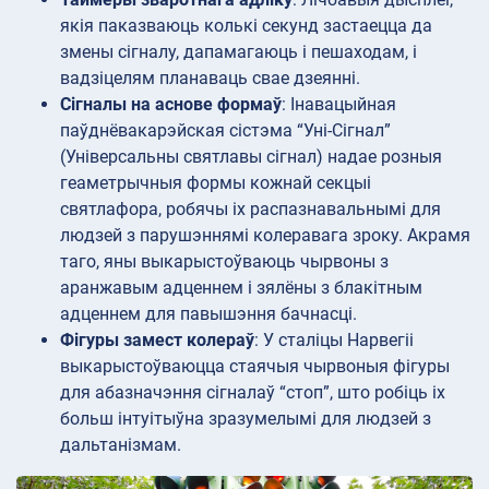
якія паказваюць колькі секунд застаецца да
змены сігналу, дапамагаюць і пешаходам, і
вадзіцелям планаваць свае дзеянні.
Сігналы на аснове формаў
: Інавацыйная
паўднёвакарэйская сістэма “Уні-Сігнал”
(Універсальны святлавы сігнал) надае розныя
геаметрычныя формы кожнай секцыі
святлафора, робячы іх распазнавальнымі для
людзей з парушэннямі колеравага зроку. Акрамя
таго, яны выкарыстоўваюць чырвоны з
аранжавым адценнем і зялёны з блакітным
адценнем для павышэння бачнасці.
Фігуры замест колераў
: У сталіцы Нарвегіі
выкарыстоўваюцца стаячыя чырвоныя фігуры
для абазначэння сігналаў “стоп”, што робіць іх
больш інтуітыўна зразумелымі для людзей з
дальтанізмам.