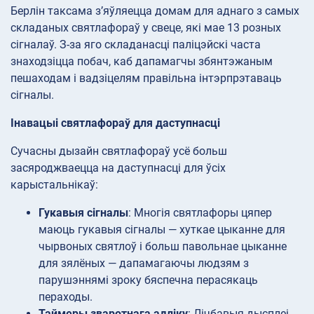
Берлін таксама з’яўляецца домам для аднаго з самых
складаных святлафораў у свеце, які мае 13 розных
сігналаў. З-за яго складанасці паліцэйскі часта
знаходзіцца побач, каб дапамагчы збянтэжаным
пешаходам і вадзіцелям правільна інтэрпрэтаваць
сігналы.
Інавацыі святлафораў для даступнасці
Сучасны дызайн святлафораў усё больш
засяроджваецца на даступнасці для ўсіх
карыстальнікаў:
Гукавыя сігналы
: Многія святлафоры цяпер
маюць гукавыя сігналы — хуткае цыканне для
чырвоных святлоў і больш павольнае цыканне
для зялёных — дапамагаючы людзям з
парушэннямі зроку бяспечна перасякаць
пераходы.
Таймеры зваротнага адліку
: Лічбавыя дысплеі,