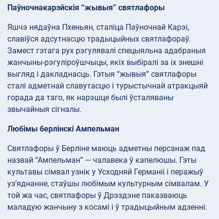
Паўночнакарэйскія “жывыя” святлафоры
Яшчэ нядаўна Пхеньян, сталіца Паўночнай Карэі,
славіўся адсутнасцю традыцыйных святлафораў.
Замест гэтага рух рэгулявалі спецыяльна адабраныя
жанчыны-рэгуліроўшчыцы, якіх выбіралі за іх знешні
выгляд і дакладнасць. Гэтыя “жывыя” святлафоры
сталі адметнай славутасцю і турыстычнай атракцыяй
горада да таго, як нарэшце былі ўсталяваны
звычайныя сігналы.
Любімы берлінскі Ампельман
Святлафоры ў Берліне маюць адметны персанаж пад
назвай “Ампельман” — чалавека ў капелюшы. Гэты
культавы сімвал узнік у Усходняй Германіі і перажыў
уз’яднанне, стаўшы любімым культурным сімвалам. У
той жа час, святлафоры ў Дрэздэне паказваюць
маладую жанчыну з косамі і ў традыцыйным адзенні.