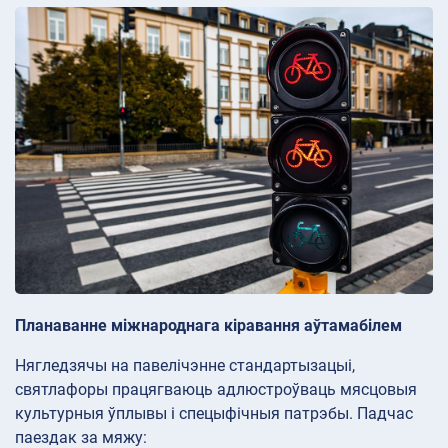
Планаванне міжнароднага кіравання аўтамабілем
Нягледзячы на павелічэнне стандартызацыі,
святлафоры працягваюць адлюстроўваць мясцовыя
культурныя ўплывы і спецыфічныя патрэбы. Падчас
паездак за мяжу: