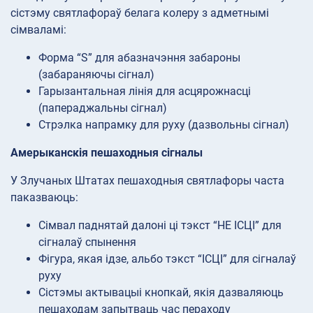
сістэму святлафораў белага колеру з адметнымі
сімваламі:
Форма “S” для абазначэння забароны
(забараняючы сігнал)
Гарызантальная лінія для асцярожнасці
(папераджальны сігнал)
Стрэлка напрамку для руху (дазвольны сігнал)
Амерыканскія пешаходныя сігналы
У Злучаных Штатах пешаходныя святлафоры часта
паказваюць:
Сімвал паднятай далоні ці тэкст “НЕ ІСЦІ” для
сігналаў спынення
Фігура, якая ідзе, альбо тэкст “ІСЦІ” для сігналаў
руху
Сістэмы актывацыі кнопкай, якія дазваляюць
пешаходам запытваць час пераходу