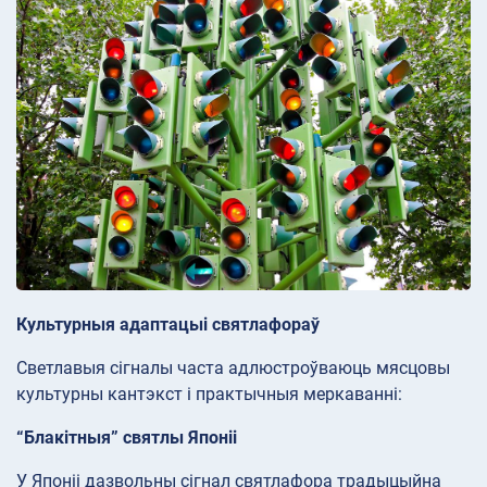
Культурныя адаптацыі святлафораў
Светлавыя сігналы часта адлюстроўваюць мясцовы
культурны кантэкст і практычныя меркаванні:
“Блакітныя” святлы Японіі
У Японіі дазвольны сігнал святлафора традыцыйна