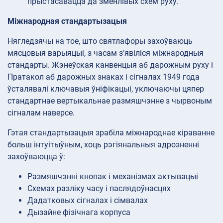
прыстасавацца да зменлівых схем руху.
Міжнародная стандартызацыя
Нягледзячы на тое, што святлафоры захоўваюць
мясцовыя варыяцыі, з часам з’явіліся міжнародныя
стандарты. Жэнеўская канвенцыя аб дарожным руху і
Пратакол аб дарожных знаках і сігналах 1949 года
ўсталявалі ключавыя ўніфікацыі, уключаючы цяпер
стандартнае вертыкальнае размяшчэнне з чырвоным
сігналам наверсе.
Гэтая стандартызацыя зрабіла міжнароднае кіраванне
больш інтуітыўным, хоць рэгіянальныя адрозненні
захоўваюцца ў:
Размяшчэнні кнопак і механізмах актывацыі
Схемах разліку часу і паслядоўнасцях
Дадатковых сігналах і сімвалах
Дызайне фізічнага корпуса