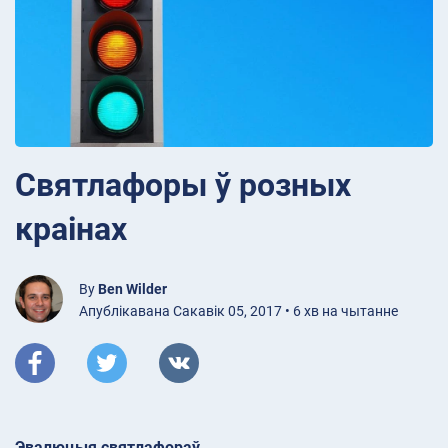
Святлафоры ў розных
краінах
By
Ben Wilder
Апублікавана Сакавік 05, 2017 • 6 хв на чытанне
Эвалюцыя святлафораў