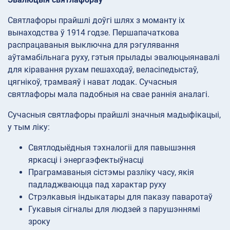
Святлафоры прайшлі доўгі шлях з моманту іх
вынаходства ў 1914 годзе. Першапачаткова
распрацаваныя выключна для рэгулявання
аўтамабільнага руху, гэтыя прылады эвалюцыянавалі
для кіравання рухам пешаходаў, веласіпедыстаў,
цягнікоў, трамваяў і нават лодак. Сучасныя
святлафоры мала падобныя на свае раннія аналагі.
Сучасныя святлафоры прайшлі значныя мадыфікацыі,
у тым ліку:
Святлодыёдныя тэхналогіі для павышэння
яркасці і энергаэфектыўнасці
Праграмаваныя сістэмы разліку часу, якія
падладжваюцца пад характар руху
Стрэлкавыя індыкатары для паказу паваротаў
Гукавыя сігналы для людзей з парушэннямі
зроку