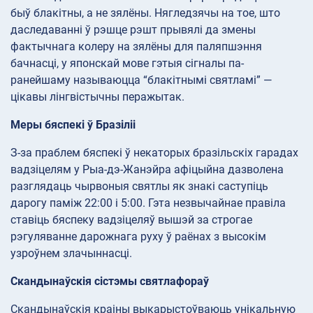
быў блакітны, а не зялёны. Нягледзячы на тое, што
даследаванні ў рэшце рэшт прывялі да змены
фактычнага колеру на зялёны для паляпшэння
бачнасці, у японскай мове гэтыя сігналы па-
ранейшаму называюцца “блакітнымі святламі” —
цікавы лінгвістычны перажытак.
Меры бяспекі ў Бразіліі
З-за праблем бяспекі ў некаторых бразільскіх гарадах
вадзіцелям у Рыа-дэ-Жанэйра афіцыйна дазволена
разглядаць чырвоныя святлы як знакі саступіць
дарогу паміж 22:00 і 5:00. Гэта незвычайнае правіла
ставіць бяспеку вадзіцеляў вышэй за строгае
рэгуляванне дарожнага руху ў раёнах з высокім
узроўнем злачыннасці.
Скандынаўскія сістэмы святлафораў
Скандынаўскія краіны выкарыстоўваюць унікальную