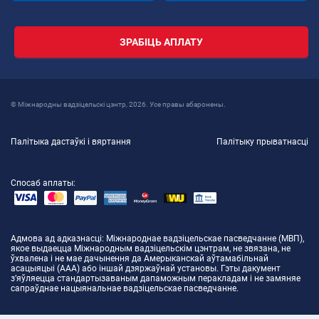
ЗРАБІЦЬ АПЛАТУ
© Міжнародны вадзіцельскі цэнтр, 2026. Усе правы абаронены.
Палітыка дастаўкі і вяртання
Палітыку прыватнасці
Спосаб аплаты:
Адмова ад адказнасці
: Міжнароднае вадзіцельскае пасведчанне (МВП),
якое выдаецца Міжнародным вадзіцельскім цэнтрам, не звязана, не
ўхвалена і не мае дачынення да Амерыканскай аўтамабільнай
асацыяцыі (AAA) або іншай дзяржаўнай установы. Гэты дакумент
з’яўляецца стандартызаваным дапаможным перакладам і не замяняе
сапраўднае нацыянальнае вадзіцельскае пасведчанне.