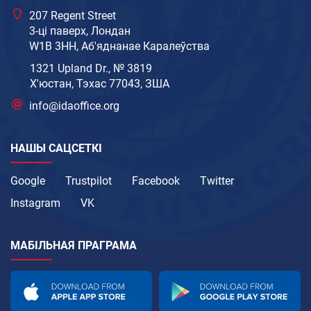
207 Regent Street
3-ці паверх, Лондан
W1B 3HH, Аб'яднанае Каралеўства
1321 Upland Dr., № 3819
Х'юстан, Тэхас 77043, ЗША
info@idaoffice.org
НАШЫ САЦСЕТКІ
Google
Trustpilot
Facebook
Twitter
Instagram
VK
МАБІЛЬНАЯ ПРАГРАМА