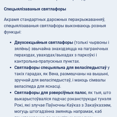
Спецыялізаваныя святлафоры
Акрамя стандартных дарожных перакрыжаванняў,
спецыялізаваныя святлафоры выконваюць розныя
функцыі:
Двухсекцыйныя святлафоры
(толькі чырвоны і
зялёны) звычайна знаходзяцца на пагранічных
пераходах, уваходах/выхадах з паркоўкі і
кантрольна-прапускных пунктах.
Святлафоры спецыяльна для веласіпедыстаў
у
такіх гарадах, як Вена, размешчаны на вышыні,
зручнай для веласіпедыстаў, і маюць сімвалы
веласіпеда для яснасці.
Святлафоры для рэверсіўных палос
, як тыя, што
выкарыстоўваліся падчас рэканструкцыі тунэля
Рокі, які злучае Паўночны Каўказ з Закаўказзем,
могуць штогадзінна змяняць напрамак, каб