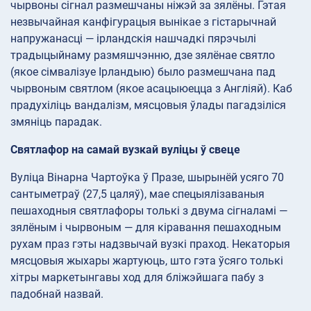
чырвоны сігнал размешчаны ніжэй за зялёны. Гэтая
незвычайная канфігурацыя вынікае з гістарычнай
напружанасці — ірландскія нашчадкі пярэчылі
традыцыйнаму размяшчэнню, дзе зялёнае святло
(якое сімвалізуе Ірландыю) было размешчана пад
чырвоным святлом (якое асацыюецца з Англіяй). Каб
прадухіліць вандалізм, мясцовыя ўлады пагадзіліся
змяніць парадак.
Святлафор на самай вузкай вуліцы ў свеце
Вуліца Вінарна Чартоўка ў Празе, шырынёй усяго 70
сантыметраў (27,5 цаляў), мае спецыялізаваныя
пешаходныя святлафоры толькі з двума сігналамі —
зялёным і чырвоным — для кіравання пешаходным
рухам праз гэты надзвычай вузкі праход. Некаторыя
мясцовыя жыхары жартуюць, што гэта ўсяго толькі
хітры маркетынгавы ход для бліжэйшага пабу з
падобнай назвай.