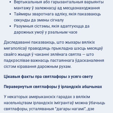
Вертыкальныя або гарызантальныя варыянты
мантажу ў залежнасці ад месцазнаходжання
Таймеры зваротнага адліку, якія паказваюць
секунды да змены сігналу
Разумныя сістэмы, якія адаптуюцца да
дарожных умоў у рэальным часе
Даследаванні паказваюць, што жыхары вялікіх
мегаполісаў праводзяць прыкладна шэсць месяцаў
свайго жыцця ў чаканні зялёнага святла — што
падкрэслівае важнасць пастаяннага ўдасканалення
сістэм кіравання дарожным рухам.
Цікавыя факты пра святлафоры з усяго свету
Перавернутыя святлафоры ў ірландскіх абшчынах
У некаторых амерыканскіх гарадах з вялікім
насельніцтвам ірландскіх імігрантаў можна ўбачыць
святлафоры, усталяваныя “дагары нагамі”, дзе