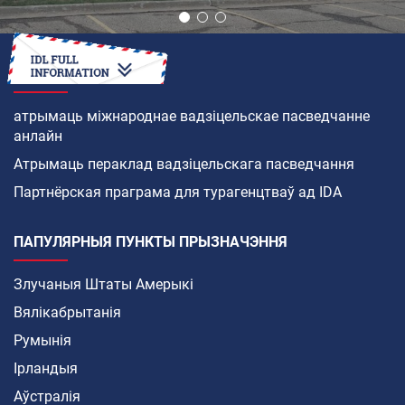
ЯК
атрымаць міжнароднае вадзіцельскае пасведчанне
анлайн
Атрымаць пераклад вадзіцельскага пасведчання
Партнёрская праграма для турагенцтваў ад IDA
ПАПУЛЯРНЫЯ ПУНКТЫ ПРЫЗНАЧЭННЯ
Злучаныя Штаты Амерыкі
Вялікабрытанія
Румынія
Ірландыя
Аўстралія