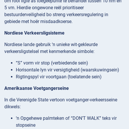
om rooi ligte as toegeepunte te behandel tussen 10 nm en
5 vm. Hierdie ongewone reël prioritiseer
bestuurderveiligheid bo streng verkeersregulering in
gebiede met hoër misdaadkoerse.
Nordiese Verkeersligsisteme
Nordiese lande gebruik ‘n unieke wit-gekleurde
verkeersligstelsel met kenmerkende simbole:
“S” vorm vir stop (verbiedende sein)
Horisontale lyn vir versigtigheid (waarskuwingsein)
Rigtingspyl vir voortgaan (toelatende sein)
Amerikaanse Voetgangerseine
In die Verenigde State vertoon voetganger-verkeersseine
dikwels:
‘n Opgehewe palmteken of “DON’T WALK” teks vir
stopseine