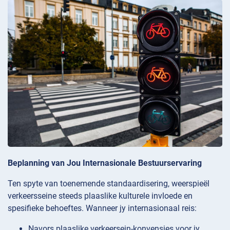
Beplanning van Jou Internasionale Bestuurservaring
Ten spyte van toenemende standaardisering, weerspieël
verkeersseine steeds plaaslike kulturele invloede en
spesifieke behoeftes. Wanneer jy internasionaal reis:
Navors plaaslike verkeersein-konvensies voor jy