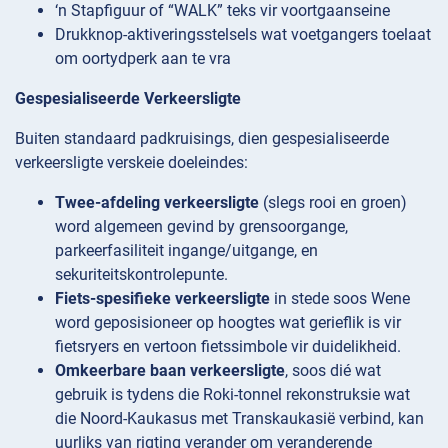
‘n Stapfiguur of “WALK” teks vir voortgaanseine
Drukknop-aktiveringsstelsels wat voetgangers toelaat
om oortydperk aan te vra
Gespesialiseerde Verkeersligte
Buiten standaard padkruisings, dien gespesialiseerde
verkeersligte verskeie doeleindes:
Twee-afdeling verkeersligte
(slegs rooi en groen)
word algemeen gevind by grensoorgange,
parkeerfasiliteit ingange/uitgange, en
sekuriteitskontrolepunte.
Fiets-spesifieke verkeersligte
in stede soos Wene
word geposisioneer op hoogtes wat gerieflik is vir
fietsryers en vertoon fietssimbole vir duidelikheid.
Omkeerbare baan verkeersligte
, soos dié wat
gebruik is tydens die Roki-tonnel rekonstruksie wat
die Noord-Kaukasus met Transkaukasië verbind, kan
uurliks van rigting verander om veranderende