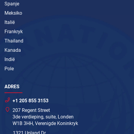
Spanje
Meksiko
Italië
Frankryk
Thailand
Kanada
Indië
Pole
ADRES
+1 205 855 3153
207 Regent Street
3de verdieping, suite, Londen
W1B 3HH, Verenigde Koninkryk
1321 Upland Dr.