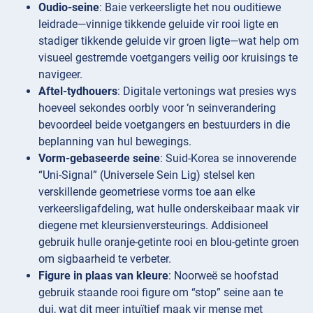
Oudio-seine
: Baie verkeersligte het nou ouditiewe
leidrade—vinnige tikkende geluide vir rooi ligte en
stadiger tikkende geluide vir groen ligte—wat help om
visueel gestremde voetgangers veilig oor kruisings te
navigeer.
Aftel-tydhouers
: Digitale vertonings wat presies wys
hoeveel sekondes oorbly voor ‘n seinverandering
bevoordeel beide voetgangers en bestuurders in die
beplanning van hul bewegings.
Vorm-gebaseerde seine
: Suid-Korea se innoverende
“Uni-Signal” (Universele Sein Lig) stelsel ken
verskillende geometriese vorms toe aan elke
verkeersligafdeling, wat hulle onderskeibaar maak vir
diegene met kleursienversteurings. Addisioneel
gebruik hulle oranje-getinte rooi en blou-getinte groen
om sigbaarheid te verbeter.
Figure in plaas van kleure
: Noorweë se hoofstad
gebruik staande rooi figure om “stop” seine aan te
dui, wat dit meer intuïtief maak vir mense met