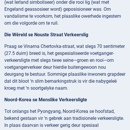
(wat Ierland simboliseer) onder die rooi lig (wat met
Engeland geassosieer word) geposisioneer was. Om
vandalisme te voorkom, het plaaslike owerhede ingestem
om die volgorde om te ruil.
Die Wêreld se Nouste Straat Verkeerslig
Praag se Vinarna Chertovka-straat, wat slegs 70 sentimeter
(27.5 duim) breed is, het gespesialiseerde voetganger-
verkeersligte met slegs twee seine—groen en rooi—om
voetgangerverkeer deur hierdie buitengewoon nou
deurgang te bestuur. Sommige plaaslike inwoners grapdeer
dat dit bloot ‘n slim bemarkingstruk is vir die nabygeleë
kroeg met ‘n soortgelyke naam.
Noord-Korea se Menslike Verkeersligte
Tot onlangs het Pyongyang, Noord-Korea se hoofstad,
bekend gestaan vir ‘n gebrek aan tradisionele verkeersligte.
In plaas daarvan is verkeer gerig deur spesiaal