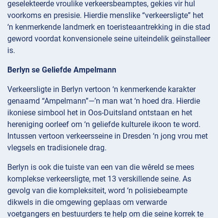
geselekteerde vroulike verkeersbeamptes, gekies vir hul
voorkoms en presisie. Hierdie menslike “verkeersligte” het
‘n kenmerkende landmerk en toeristeaantrekking in die stad
geword voordat konvensionele seine uiteindelik geïnstalleer
is.
Berlyn se Geliefde Ampelmann
Verkeersligte in Berlyn vertoon ‘n kenmerkende karakter
genaamd “Ampelmann”—’n man wat ‘n hoed dra. Hierdie
ikoniese simbool het in Oos-Duitsland ontstaan en het
hereniging oorleef om ‘n geliefde kulturele ikoon te word.
Intussen vertoon verkeersseine in Dresden ‘n jong vrou met
vlegsels en tradisionele drag.
Berlyn is ook die tuiste van een van die wêreld se mees
komplekse verkeersligte, met 13 verskillende seine. As
gevolg van die kompleksiteit, word ‘n polisiebeampte
dikwels in die omgewing geplaas om verwarde
voetgangers en bestuurders te help om die seine korrek te