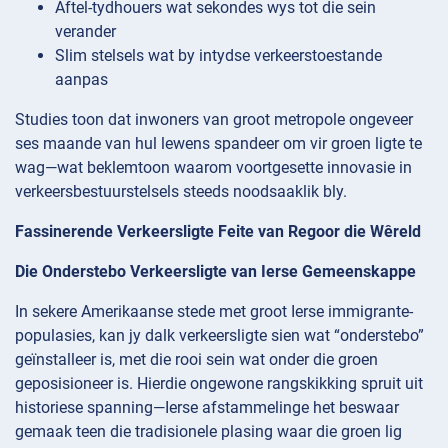
Aftel-tydhouers wat sekondes wys tot die sein
verander
Slim stelsels wat by intydse verkeerstoestande
aanpas
Studies toon dat inwoners van groot metropole ongeveer
ses maande van hul lewens spandeer om vir groen ligte te
wag—wat beklemtoon waarom voortgesette innovasie in
verkeersbestuurstelsels steeds noodsaaklik bly.
Fassinerende Verkeersligte Feite van Regoor die Wêreld
Die Onderstebo Verkeersligte van Ierse Gemeenskappe
In sekere Amerikaanse stede met groot Ierse immigrante-
populasies, kan jy dalk verkeersligte sien wat “onderstebo”
geïnstalleer is, met die rooi sein wat onder die groen
geposisioneer is. Hierdie ongewone rangskikking spruit uit
historiese spanning—Ierse afstammelinge het beswaar
gemaak teen die tradisionele plasing waar die groen lig