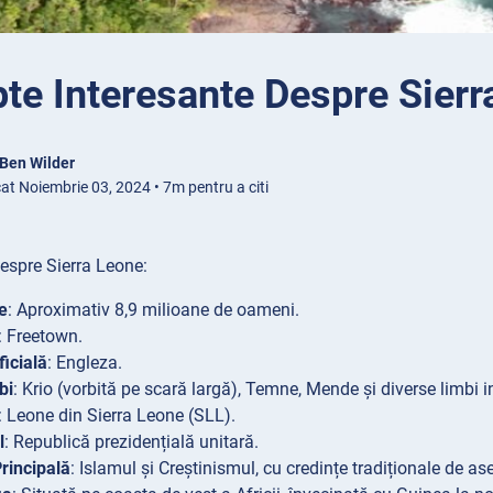
te Interesante Despre Sierr
Ben Wilder
at Noiembrie 03, 2024 • 7m pentru a citi
espre Sierra Leone:
e
: Aproximativ 8,9 milioane de oameni.
: Freetown.
icială
: Engleza.
bi
: Krio (vorbită pe scară largă), Temne, Mende și diverse limbi 
: Leone din Sierra Leone (SLL).
l
: Republică prezidențială unitară.
Principală
: Islamul și Creștinismul, cu credințe tradiționale de a