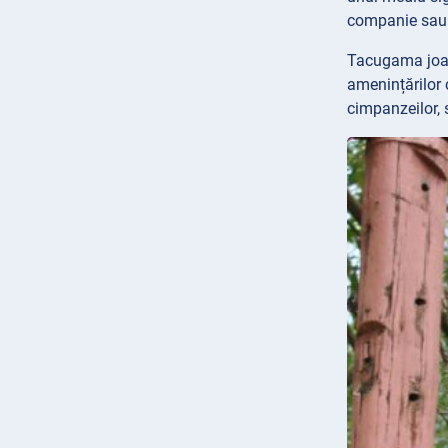
companie sau a
Tacugama joacă
amenințărilor 
cimpanzeilor, 