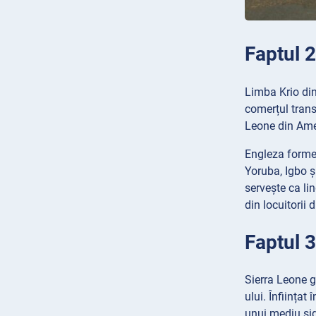
Faptul 2
Limba Krio din
comerțul transa
Leone din Ameri
Engleza formea
Yoruba, Igbo ș
servește ca li
din locuitorii 
Faptul 3
Sierra Leone 
ului. Înființat 
unui mediu sigu