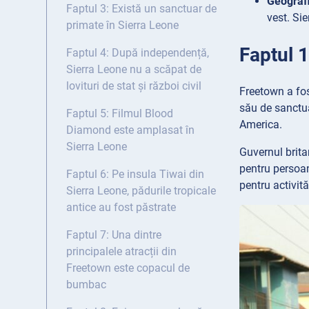
Geograf
Faptul 3: Există un sanctuar de
vest. Sie
primate în Sierra Leone
Faptul 1
Faptul 4: După independență,
Sierra Leone nu a scăpat de
lovituri de stat și război civil
Freetown a fo
său de sanctuar
Faptul 5: Filmul Blood
America.
Diamond este amplasat în
Sierra Leone
Guvernul brita
pentru persoan
Faptul 6: Pe insula Tiwai din
pentru activită
Sierra Leone, pădurile tropicale
antice au fost păstrate
Faptul 7: Una dintre
principalele atracții din
Freetown este copacul de
bumbac