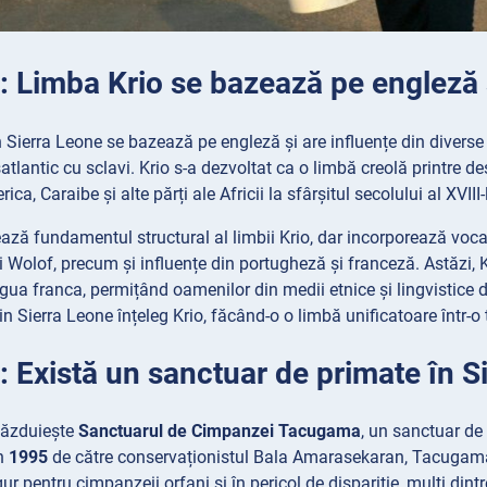
: Limba Krio se bazează pe engleză ș
 Sierra Leone se bazează pe engleză și are influențe din diverse l
tlantic cu sclavi. Krio s-a dezvoltat ca o limbă creolă printre desc
ca, Caraibe și alte părți ale Africii la sfârșitul secolului al XVIII-
ză fundamentul structural al limbii Krio, dar incorporează vocab
i Wolof, precum și influențe din portugheză și franceză. Astăzi, K
ngua franca, permițând oamenilor din medii etnice și lingvistice
din Sierra Leone înțeleg Krio, făcând-o o limbă unificatoare într-o 
: Există un sanctuar de primate în S
găzduiește
Sanctuarul de Cimpanzei Tacugama
, un sanctuar de
în
1995
de către conservaționistul Bala Amarasekaran, Tacugama s
r pentru cimpanzeii orfani și în pericol de dispariție, mulți dintr