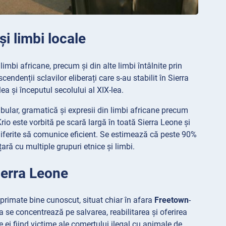
i limbi locale
imbi africane, precum și din alte limbi întâlnite prin
endenții sclavilor eliberați care s-au stabilit în Sierra
lea și începutul secolului al XIX-lea.
ular, gramatică și expresii din limbi africane precum
rio este vorbită pe scară largă în toată Sierra Leone și
 diferite să comunice eficient. Se estimează că peste 90%
țară cu multiple grupuri etnice și limbi.
ierra Leone
 primate bine cunoscut, situat chiar în afara
Freetown
-
e concentrează pe salvarea, reabilitarea și oferirea
e ei fiind victime ale comerțului ilegal cu animale de