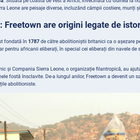
ia
: Situată pe coasta de vest a Africii, învecinată cu Guinea la nor
rra Leone are peisaje diverse, incluzând câmpii costiere, munți și
: Freetown are origini legate de istor
st fondată în
1787
de către abolitioniștii britanici ca o așezare 
 pentru africanii eliberați, în special cei eliberați din navele de
nic și Compania Sierra Leone, o organizație filantropică, au ajuta
ele fostă însclavite. De-a lungul anilor, Freetown a devenit un sa
țile abolitioniste.