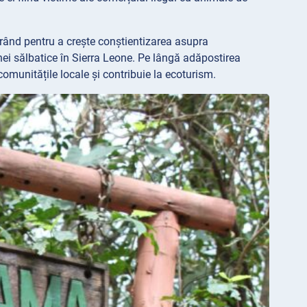
rând pentru a crește conștientizarea asupra
nei sălbatice în Sierra Leone. Pe lângă adăpostirea
munitățile locale și contribuie la ecoturism.