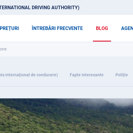
TERNATIONAL DRIVING AUTHORITY)
PREȚURI
ÎNTREBĂRI FRECVENTE
BLOG
AGEN
eone
is internațional de conducere)
Fapte interesante
Poliție