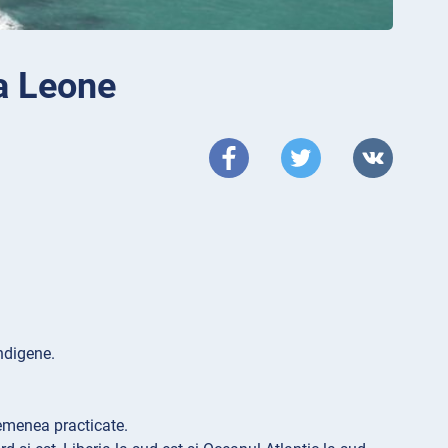
a Leone
indigene.
semenea practicate.