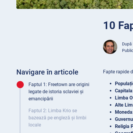
10 Fap
După
Public
Navigare în articole
Fapte rapide d
Populați
Faptul 1: Freetown are origini
Capitala
legate de istoria sclaviei și
Limba Of
emancipării
Alte Lim
Faptul 2: Limba Krio se
Moneda
bazează pe engleză și limbi
Guvernu
locale
Religia 