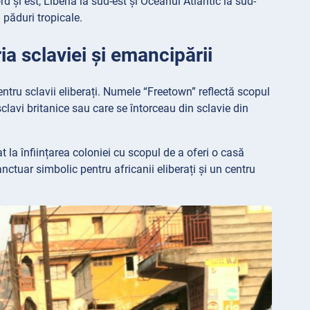
d și est, Liberia la sud-est și Oceanul Atlantic la sud-
 păduri tropicale.
ia sclaviei și emancipării
pentru sclavii eliberați. Numele “Freetown” reflectă scopul
 sclavi britanice sau care se întorceau din sclavie din
t la înființarea coloniei cu scopul de a oferi o casă
nctuar simbolic pentru africanii eliberați și un centru