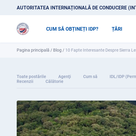
AUTORITATEA INTERNAȚIONALĂ DE CONDUCERE (IN
CUM SĂ OBȚINEȚI IDP?
ȚĂRI
Pagina principală
/
Blog
/
10 Fapte Interesante Despre Sierra L
Toate postările
Agenţi
Cum să
IDL/IDP (Perm
Recenzii
Călătorie