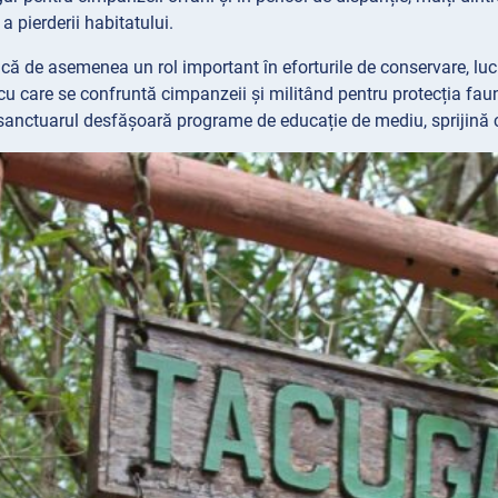
 pierderii habitatului.
 de asemenea un rol important în eforturile de conservare, luc
cu care se confruntă cimpanzeii și militând pentru protecția fau
sanctuarul desfășoară programe de educație de mediu, sprijină co