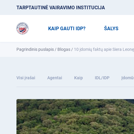
TARPTAUTINĖ VAIRAVIMO INSTITUCIJA
KAIP GAUTI IDP?
ŠALYS
Pagrindinis puslapis
/
Blogas
/
10 įdomių faktų apie Siera Leonę
Visi įrašai
Agentai
Kaip
IDL/IDP
Įdomūs