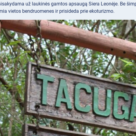
sisakydama už laukinės gamtos apsaugą Siera Leonėje. Be šimp
mia vietos bendruomenes ir prisideda prie ekoturizmo.