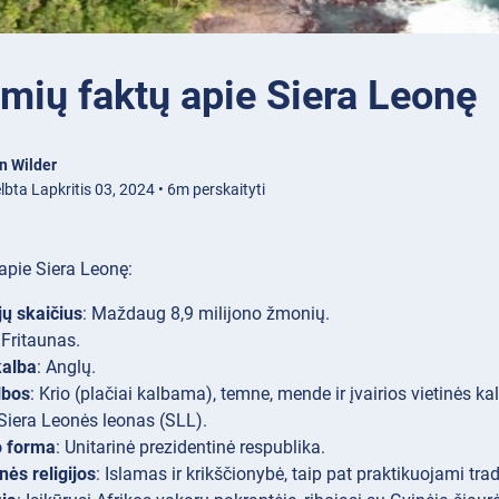
mių faktų apie Siera Leonę
n Wilder
bta Lapkritis 03, 2024 • 6m perskaityti
apie Siera Leonę:
ų skaičius
: Maždaug 8,9 milijono žmonių.
 Fritaunas.
kalba
: Anglų.
lbos
: Krio (plačiai kalbama), temne, mende ir įvairios vietinės ka
 Siera Leonės leonas (SLL).
 forma
: Unitarinė prezidentinė respublika.
nės religijos
: Islamas ir krikščionybė, taip pat praktikuojami tradi