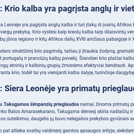
: Krio kalba yra pagrįsta anglų ir vi
a Leonėje yra pagrįsta anglų kalba ir turi įtakų iš įvairių Afrikos
 vergų prekybą. Krio vystėsi kaip kreolų kalba tarp išlaisvintų ve
bų jūros regiono ir kitų Afrikos dalių XVIII amžiaus pabaigoje ir
aro struktūrinį krio pagrindą, tačiau ji įtraukia žodyną, gramatiką
at portugalų ir prancūzų kalbų poveikį. Šiandien krio plačiai kalb
rtingų etninių ir kalbinių grupių žmonėms efektyviai bendrauti.
nta krio, todėl tai yra vienijanti kalba šalyje, turinčioje daugybę
: Siera Leonėje yra primatų priegla
ra
Takugamos šimpanzių prieglaudos
namai, žinoma primatų pri
o Balos Amarasekarano, Takugama dėmesį skiria našlaičių ir nyk
kos suteikimui, daugelis jų buvo nelegalios prekybos gyvūnais 
 pat atlieka svarbų vaidmenį gamtos apsaugos srityje, siekda