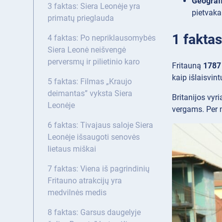
Geografi
3 faktas: Siera Leonėje yra
pietvaka
primatų prieglauda
1 faktas
4 faktas: Po nepriklausomybės
Siera Leonė neišvengė
perversmų ir pilietinio karo
Fritauną
1787
kaip išlaisvint
5 faktas: Filmas „Kraujo
deimantas” vyksta Siera
Britanijos vyr
Leonėje
vergams. Per m
6 faktas: Tivajaus saloje Siera
Leonėje išsaugoti senovės
lietaus miškai
7 faktas: Viena iš pagrindinių
Fritauno atrakcijų yra
medvilnės medis
8 faktas: Garsus daugelyje