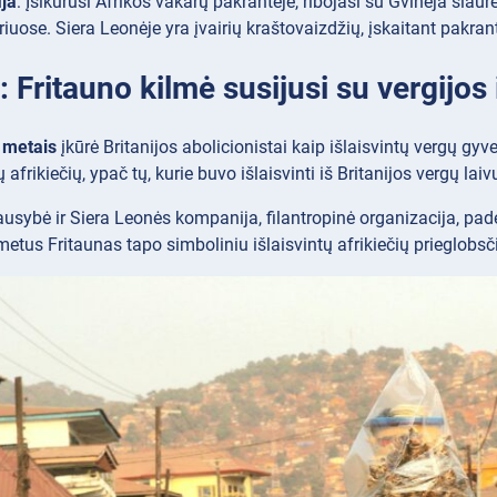
ja
: Įsikūrusi Afrikos vakarų pakrantėje, ribojasi su Gvinėja šiaur
riuose. Siera Leonėje yra įvairių kraštovaizdžių, įskaitant pakran
: Fritauno kilmė susijusi su vergijos 
 metais
įkūrė Britanijos abolicionistai kaip išlaisvintų vergų gyv
ų afrikiečių, ypač tų, kurie buvo išlaisvinti iš Britanijos vergų lai
iausybė ir Siera Leonės kompanija, filantropinė organizacija, pa
etus Fritaunas tapo simboliniu išlaisvintų afrikiečių prieglobsčiu