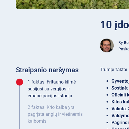
10 įdo
By
Be
Paskel
Straipsnio naršymas
Trumpi faktai 
Gyventoj
1 faktas: Fritauno kilmė
Sostinė
:
susijusi su vergijos ir
Oficiali 
emancipacijos istorija
Kitos ka
2 faktas: Krio kalba yra
Valiuta
:
pagrįsta anglų ir vietinėmis
Valdymo
kalbomis
Pagrindi