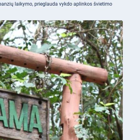
anzių laikymo, prieglauda vykdo aplinkos švietimo