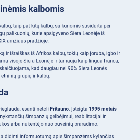
etinėmis kalbomis
 kalbų, taip pat kitų kalbų, su kuriomis susidurta per
rgų palikuonių, kurie apsigyveno Siera Leonėje iš
 XIX amžiaus pradžioje.
 ir išraiškas iš Afrikos kalbų, tokių kaip joruba, igbo ir
ama visoje Siera Leonėje ir tarnauja kaip lingua franca,
 Apskaičiuojama, kad daugiau nei 90% Siera Leonės
 etninių grupių ir kalbų.
uda
eglauda, esanti netoli
Fritauno
. Įsteigta
1995 metais
stančių šimpanzių gelbėjimui, reabilitacijai ir
aukos arba nukentėjo nuo buveinių praradimo.
ma didinti informuotumą apie šimpanzėms kylančias