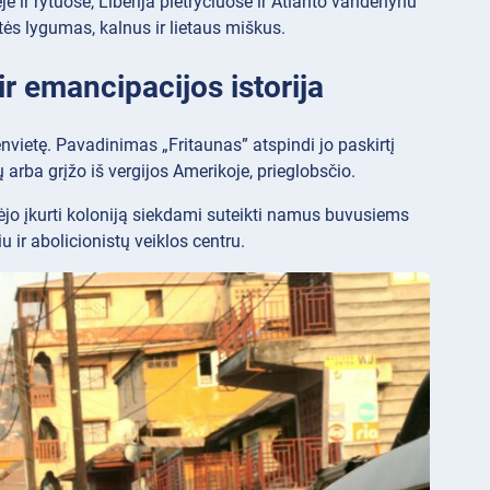
ėje ir rytuose, Liberija pietryčiuose ir Atlanto vandenynu
tės lygumas, kalnus ir lietaus miškus.
ir emancipacijos istorija
envietę. Pavadinimas „Fritaunas” atspindi jo paskirtį
vų arba grįžo iš vergijos Amerikoje, prieglobsčio.
dėjo įkurti koloniją siekdami suteikti namus buvusiems
 ir abolicionistų veiklos centru.