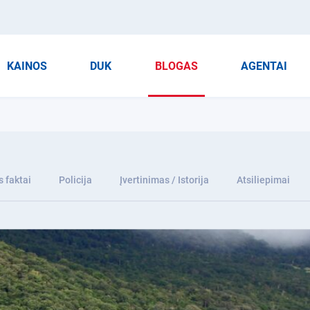
KAINOS
DUK
BLOGAS
AGENTAI
 faktai
Policija
Įvertinimas / Istorija
Atsiliepimai