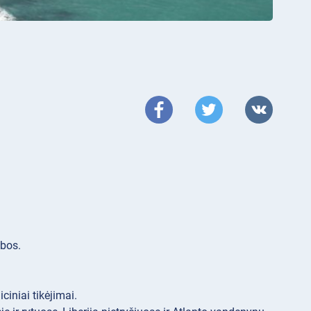
lbos.
ciniai tikėjimai.