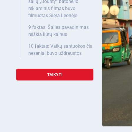
šalių „Bounty” batonėlio
reklaminis filmas buvo
filmuotas Siera Leonėje
9 faktas: Šalies pavadinimas
reiškia liūtų kalnus
10 faktas: Vaikų santuokos čia
neseniai buvo uždraustos
TAIKYTI