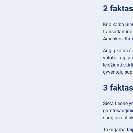
2 faktas
Krio kalba Sier
transatlantinę
Amerikos, Kari
Anglų kalba sud
volofo, taip p
leidžianti ski
gyventojų supra
3 faktas
Siera Leonė y
gamtosauginink
saugios aplin
Takugama taip