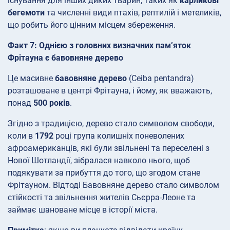
існування для інших диких тварин, таких як
карликові
бегемоти
та численні види птахів, рептилій і метеликів,
що робить його цінним місцем збереження.
Факт 7: Однією з головних визначних пам’яток
Фрітауна є бавовняне дерево
Це масивне
бавовняне дерево
(Ceiba pentandra)
розташоване в центрі Фрітауна, і йому, як вважають,
понад
500 років
.
Згідно з традицією, дерево стало символом свободи,
коли в
1792
році група колишніх поневолених
афроамериканців, які були звільнені та переселені з
Нової Шотландії, зібралася навколо нього, щоб
подякувати за прибуття до того, що згодом стане
Фрітауном. Відтоді Бавовняне дерево стало символом
стійкості та звільнення жителів Сьєрра-Леоне та
займає шановане місце в історії міста.