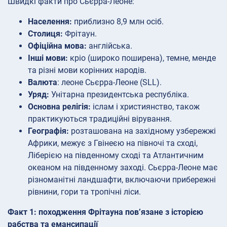
Швидкі факти про Сьєрра-Леоне:
Населення:
приблизно 8,9 млн осіб.
Столиця:
Фрітаун.
Офіційна мова:
англійська.
Інші мови:
кріо (широко поширена), темне, менде
та різні мови корінних народів.
Валюта
: леоне Сьєрра-Леоне (SLL).
Уряд:
Унітарна президентська республіка.
Основна релігія:
іслам і християнство, також
практикуються традиційні вірування.
Географія:
розташована на західному узбережжі
Африки, межує з Гвінеєю на півночі та сході,
Ліберією на південному сході та Атлантичним
океаном на південному заході. Сьєрра-Леоне має
різноманітні ландшафти, включаючи прибережні
рівнини, гори та тропічні ліси.
Факт 1: походження Фрітауна пов’язане з історією
рабства та емансипації