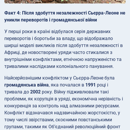
Факт 4: Після здобуття незалежності Сьєрра-Леоне не
уникли переворотів і громадянської війни
У перші роки в країні відбулася серія державних
переворотів і боротьби за владу, що відображало
ширші моделі викликів після здобуття незалежності в
Африці, де новостворені уряди часто стикалися з
внутрішніми конфліктами, етнічною напруженістю та
тривалими наслідками колоніального панування.
Найсерйознішим конфліктом у Сьєрра-Леоне була
громадянська війна
, яка почалася в
1991
році і
тривала до
2002
року. Війну підживлювали такі
проблеми, як корупція в уряді, економічна нерівність і
конкуренція за контроль над алмазними ресурсами.
Конфлікт відзначався надзвичайною жорстокістю, у
тому числі звірствами, скоєними повстанськими
групами, такими як Об’єднаний революційний фронт