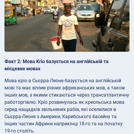
Факт 2: Мова Krio базується на англійській та
місцевих мовах
Мова кріо в Сьєрра-Леоне базується на англійській
мові та має вплив різних африканських мов, а також
інших мов, з якими стикаються через трансатлантичну
работоргівлю. Кріо розвинулась як креольська мова
серед нащадків звільнених рабів, які оселилися в
Сьєрра-Леоне з Америки, Карибського басейну та
інших частин Африки наприкінці 18-го та на початку
19-го століть.