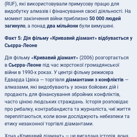
(RUF), які використовували примусову працю для
видобутку алмазів і фінансування своєї діяльності. На
момент закінчення війни приблизно
50 000 людей
загинуло
, а понад
два мільйони
були вимушені.
Факт 5: Дія фільму «Кривавий діамант» відбувається у
Сьєрра-Леоне
Дія фільму «
Кривавий діамант
» (2006) розгортається
в
Сьєрра-Леоне
під час жорстокої громадянської
війни в 1990-х роках. У центрі фільму режисера
Едварда Цвіка — торгівля
діамантами з конфліктів
—
алмазами, які видобувають у зонах бойових дій і
продають для фінансування збройних конфліктів,
часто ціною людських страждань. Історія розповідає
про рибалку, контрабандиста та журналіста, чиї життя
переплітаються, коли вони досліджують небезпеки та
етику незаконної торгівлі діамантами.
Хоча «Кривавий діамант» — це вигадана історія, вона