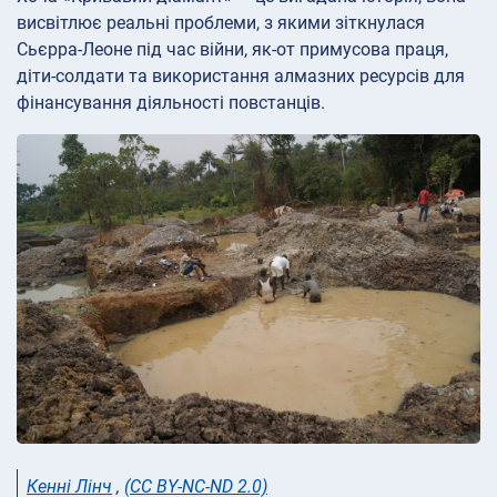
висвітлює реальні проблеми, з якими зіткнулася
Сьєрра-Леоне під час війни, як-от примусова праця,
діти-солдати та використання алмазних ресурсів для
фінансування діяльності повстанців.
Кенні Лінч
,
(CC BY-NC-ND 2.0)