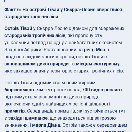
Факт 6: На острові Тівай у Сьєрра-Леоне збереглися
стародавні тропічні ліси
Острів Тівай
у Сьєрра-Леоне є домом для збережених
стародавніх тропічних лісів
, які пропонують
унікальний погляд на одну з найбагатших екосистем
Західної Африки. Розташований на
річці Моа
в
південно-східній частині країни, острів Тівай є
заповідником дикої природи
та
місцем екотуризму
,
яке захищає значну територію старих тропічних лісів.
Острів Тівай відомий своїм неймовірним
біорізноманіттям;
тут росте понад
700 видів рослин
і
підтримується різноманітна дика природа,
включаючи одні з найвищих у регіоні щільності
приматів
. Серед видів приматів, які зустрічаються тут,
є
західні шимпанзе
, що знаходяться під загрозою
зникнення, і
мавпа Діана
. Острів також є середовищем