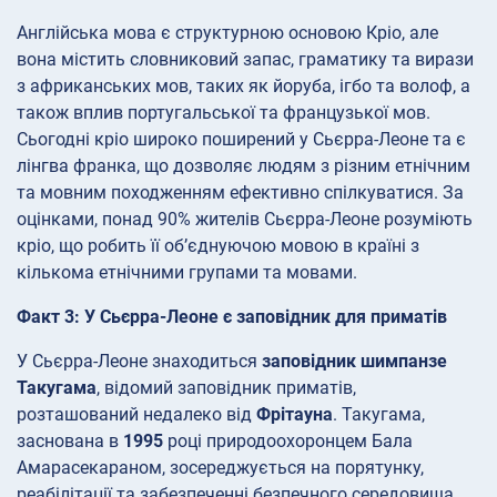
Англійська мова є структурною основою Кріо, але
вона містить словниковий запас, граматику та вирази
з африканських мов, таких як йоруба, ігбо та волоф, а
також вплив португальської та французької мов.
Сьогодні кріо широко поширений у Сьєрра-Леоне та є
лінгва франка, що дозволяє людям з різним етнічним
та мовним походженням ефективно спілкуватися. За
оцінками, понад 90% жителів Сьєрра-Леоне розуміють
кріо, що робить її об’єднуючою мовою в країні з
кількома етнічними групами та мовами.
Факт 3: У Сьєрра-Леоне є заповідник для приматів
У Сьєрра-Леоне знаходиться
заповідник шимпанзе
Такугама
, відомий заповідник приматів,
розташований недалеко від
Фрітауна
. Такугама,
заснована в
1995
році природоохоронцем Бала
Амарасекараном, зосереджується на порятунку,
реабілітації та забезпеченні безпечного середовища