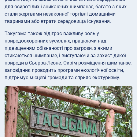
для осиротілих і зникаючих шимпанзе, багато з яких
стали жертвами незаконної торгівлі домашніми
тваринами або втрати середовища існування.
Такугама також відіграє важливу роль у
природоохоронних зусиллях, працюючи над
підвищенням обізнаності про загрози, з якими
стикаються шимпанзе, і виступаючи за захист дикої
природи в Сьєрра-Леоне. Окрім розміщення шимпанзе,
заповідник проводить програми екологічної освіти,
підтримує місцеві громади та сприяє екотуризму.