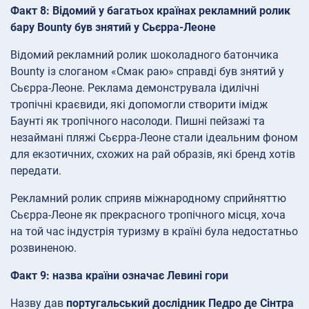
Факт 8: Відомий у багатьох країнах рекламний ролик
бару Bounty був знятий у Сьєрра-Леоне
Відомий рекламний ролик шоколадного батончика
Bounty із слоганом «Смак раю» справді був знятий у
Сьєрра-Леоне. Реклама демонструвала ідилічні
тропічні краєвиди, які допомогли створити імідж
Баунті як тропічного насолоди. Пишні пейзажі та
незаймані пляжі Сьєрра-Леоне стали ідеальним фоном
для екзотичних, схожих на рай образів, які бренд хотів
передати.
Рекламний ролик сприяв міжнародному сприйняттю
Сьєрра-Леоне як прекрасного тропічного місця, хоча
на той час індустрія туризму в країні була недостатньо
розвиненою.
Факт 9: назва країни означає Левині гори
Назву дав
португальський дослідник Педро де Сінтра