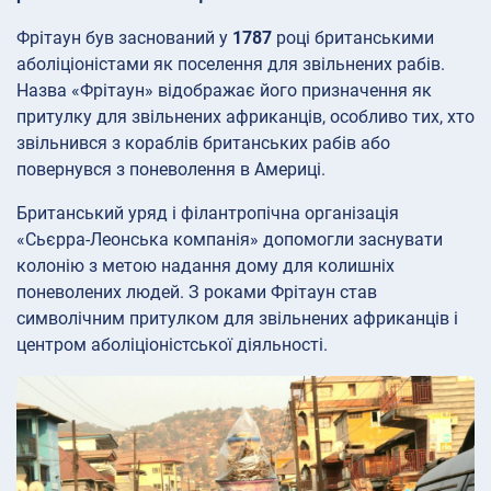
Фрітаун був заснований у
1787
році британськими
аболіціоністами як поселення для звільнених рабів.
Назва «Фрітаун» відображає його призначення як
притулку для звільнених африканців, особливо тих, хто
звільнився з кораблів британських рабів або
повернувся з поневолення в Америці.
Британський уряд і філантропічна організація
«Сьєрра-Леонська компанія» допомогли заснувати
колонію з метою надання дому для колишніх
поневолених людей. З роками Фрітаун став
символічним притулком для звільнених африканців і
центром аболіціоністської діяльності.