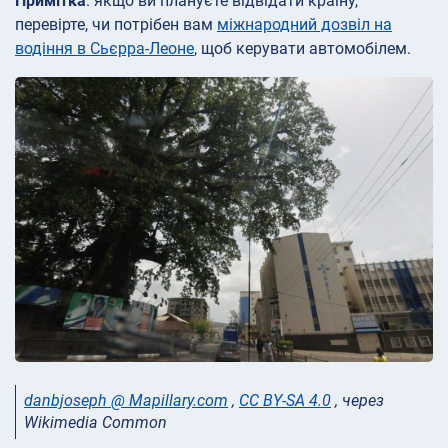
Примітка
: якщо ви плануєте відвідати країну,
перевірте, чи потрібен вам
міжнародний дозвіл на
водіння в Сьєрра-Леоне
, щоб керувати автомобілем.
danbjoseph @ Mapillary.com
,
CC BY-SA 4.0
, через
Wikimedia Common