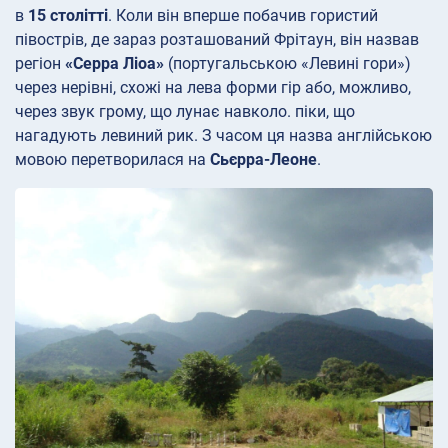
в
15 столітті
. Коли він вперше побачив гористий
півострів, де зараз розташований Фрітаун, він назвав
регіон
«Серра Ліоа»
(португальською «Левині гори»)
через нерівні, схожі на лева форми гір або, можливо,
через звук грому, що лунає навколо. піки, що
нагадують левиний рик. З часом ця назва англійською
мовою перетворилася на
Сьєрра-Леоне
.