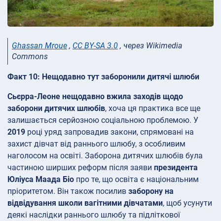
Ghassan Mroue
,
CC BY-SA 3.0
, через Wikimedia
Commons
Факт 10: Нещодавно тут заборонили дитячі шлюби
Сьєрра-Леоне нещодавно вжила заходів щодо
заборони дитячих шлюбів
, хоча ця практика все ще
залишається серйозною соціальною проблемою. У
2019
році уряд запровадив закони, спрямовані на
захист дівчат від раннього шлюбу, з особливим
наголосом на освіті. Заборона дитячих шлюбів була
частиною ширших реформ після заяви
президента
Юліуса Маада Біо
про те, що освіта є національним
пріоритетом. Він також посилив
заборону на
відвідування школи вагітними дівчатами
, щоб усунути
деякі наслідки раннього шлюбу та підліткової