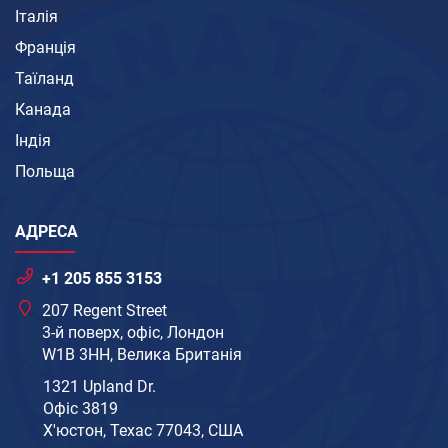
Італія
Франція
Таїланд
Канада
Індія
Польща
АДРЕСА
+1 205 855 3153
207 Regent Street
3-й поверх, офіс, Лондон
W1B 3HH, Велика Британія
1321 Upland Dr.
Офіс 3819
Х'юстон, Техас 77043, США