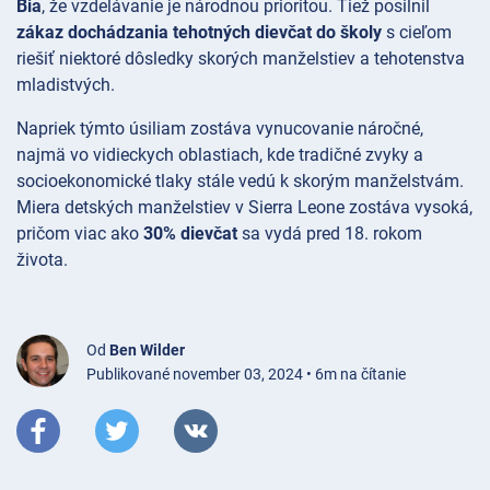
Bia
, že vzdelávanie je národnou prioritou. Tiež posilnil
zákaz dochádzania tehotných dievčat do školy
s cieľom
riešiť niektoré dôsledky skorých manželstiev a tehotenstva
mladistvých.
Napriek týmto úsiliam zostáva vynucovanie náročné,
najmä vo vidieckych oblastiach, kde tradičné zvyky a
socioekonomické tlaky stále vedú k skorým manželstvám.
Miera detských manželstiev v Sierra Leone zostáva vysoká,
pričom viac ako
30% dievčat
sa vydá pred 18. rokom
života.
Od
Ben Wilder
Publikované november 03, 2024 • 6m na čítanie