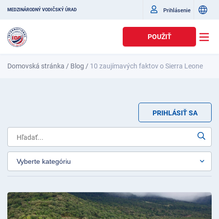
Prihlásenie
MEDZINÁRODNÝ VODIČSKÝ ÚRAD
POUŽIŤ
Domovská stránka
/
Blog
/
10 zaujímavých faktov o Sierra Leone
PRIHLÁSIŤ SA