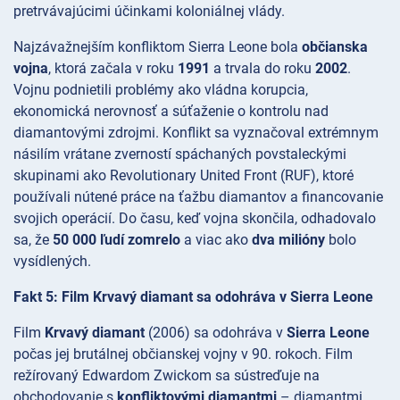
pretrvávajúcimi účinkami koloniálnej vlády.
Najzávažnejším konfliktom Sierra Leone bola
občianska
vojna
, ktorá začala v roku
1991
a trvala do roku
2002
.
Vojnu podnietili problémy ako vládna korupcia,
ekonomická nerovnosť a súťaženie o kontrolu nad
diamantovými zdrojmi. Konflikt sa vyznačoval extrémnym
násilím vrátane zverností spáchaných povstaleckými
skupinami ako Revolutionary United Front (RUF), ktoré
používali nútené práce na ťažbu diamantov a financovanie
svojich operácií. Do času, keď vojna skončila, odhadovalo
sa, že
50 000 ľudí zomrelo
a viac ako
dva milióny
bolo
vysídlených.
Fakt 5: Film Krvavý diamant sa odohráva v Sierra Leone
Film
Krvavý diamant
(2006) sa odohráva v
Sierra Leone
počas jej brutálnej občianskej vojny v 90. rokoch. Film
režírovaný Edwardom Zwickom sa sústreďuje na
obchodovanie s
konfliktovými diamantmi
– diamantmi