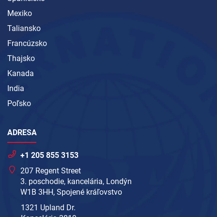
Mexiko
Taliansko
Francúzsko
Thajsko
Kanada
India
Poľsko
ADRESA
+1 205 855 3153
207 Regent Street
3. poschodie, kancelária, Londýn
W1B 3HH, Spojené kráľovstvo
1321 Upland Dr.