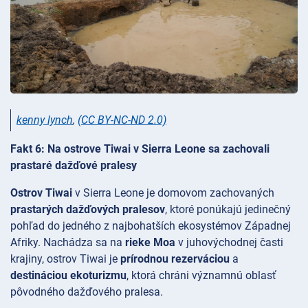
kenny lynch
,
(CC BY-NC-ND 2.0)
Fakt 6: Na ostrove Tiwai v Sierra Leone sa zachovali
prastaré dažďové pralesy
Ostrov Tiwai
v Sierra Leone je domovom zachovaných
prastarých dažďových pralesov
, ktoré ponúkajú jedinečný
pohľad do jedného z najbohatších ekosystémov Západnej
Afriky. Nachádza sa na
rieke Moa
v juhovýchodnej časti
krajiny, ostrov Tiwai je
prírodnou rezerváciou
a
destináciou ekoturizmu
, ktorá chráni významnú oblasť
pôvodného dažďového pralesa.