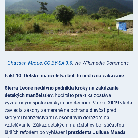
Ghassan Mroue
,
CC BY-SA 3.0
, via Wikimedia Commons
Fakt 10: Detské manželstvá boli tu nedávno zakázané
Sierra Leone nedávno podnikla kroky na zakázanie
detských manželstiev
, hoci táto praktika zostáva
významným spoločenským problémom. V roku
2019
vláda
zaviedla zákony zamerané na ochranu dievčat pred
skorými manželstvami s osobitným dôrazom na
vzdelávanie. Zákaz detských manželstiev bol súčasťou
širších reforiem po vyhlásení
prezidenta Juliusa Maada