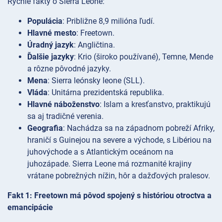
Rýchle fakty o Sierra Leone:
Populácia
: Približne 8,9 milióna ľudí.
Hlavné mesto
: Freetown.
Úradný jazyk
: Angličtina.
Ďalšie jazyky
: Krio (široko používané), Temne, Mende
a rôzne pôvodné jazyky.
Mena
: Sierra leónsky leone (SLL).
Vláda
: Unitárna prezidentská republika.
Hlavné náboženstvo
: Islam a kresťanstvo, praktikujú
sa aj tradičné verenia.
Geografia
: Nachádza sa na západnom pobreží Afriky,
hraničí s Guinejou na severe a východe, s Libériou na
juhovýchode a s Atlantickým oceánom na
juhozápade. Sierra Leone má rozmanité krajiny
vrátane pobrežných nížin, hôr a dažďových pralesov.
Fakt 1: Freetown má pôvod spojený s históriou otroctva a
emancipácie