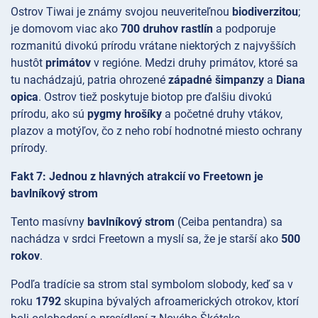
Ostrov Tiwai je známy svojou neuveriteľnou
biodiverzitou
;
je domovom viac ako
700 druhov rastlín
a podporuje
rozmanitú divokú prírodu vrátane niektorých z najvyšších
hustôt
primátov
v regióne. Medzi druhy primátov, ktoré sa
tu nachádzajú, patria ohrozené
západné šimpanzy
a
Diana
opica
. Ostrov tiež poskytuje biotop pre ďalšiu divokú
prírodu, ako sú
pygmy hrošíky
a početné druhy vtákov,
plazov a motýľov, čo z neho robí hodnotné miesto ochrany
prírody.
Fakt 7: Jednou z hlavných atrakcií vo Freetown je
bavlníkový strom
Tento masívny
bavlníkový strom
(Ceiba pentandra) sa
nachádza v srdci Freetown a myslí sa, že je starší ako
500
rokov
.
Podľa tradície sa strom stal symbolom slobody, keď sa v
roku
1792
skupina bývalých afroamerických otrokov, ktorí