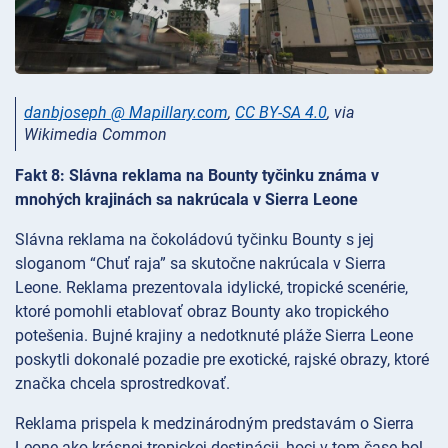
danbjoseph @ Mapillary.com
,
CC BY-SA 4.0
, via
Wikimedia Common
Fakt 8: Slávna reklama na Bounty tyčinku známa v
mnohých krajinách sa nakrúcala v Sierra Leone
Slávna reklama na čokoládovú tyčinku Bounty s jej
sloganom “Chuť raja” sa skutočne nakrúcala v Sierra
Leone. Reklama prezentovala idylické, tropické scenérie,
ktoré pomohli etablovať obraz Bounty ako tropického
potešenia. Bujné krajiny a nedotknuté pláže Sierra Leone
poskytli dokonalé pozadie pre exotické, rajské obrazy, ktoré
značka chcela sprostredkovať.
Reklama prispela k medzinárodným predstavám o Sierra
Leone ako krásnej tropickej destinácii, hoci v tom čase bol