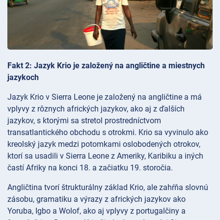
Fakt 2: Jazyk Krio je založený na angličtine a miestnych
jazykoch
Jazyk Krio v Sierra Leone je založený na angličtine a má
vplyvy z rôznych afrických jazykov, ako aj z ďalších
jazykov, s ktorými sa stretol prostredníctvom
transatlantického obchodu s otrokmi. Krio sa vyvinulo ako
kreolský jazyk medzi potomkami oslobodených otrokov,
ktorí sa usadili v Sierra Leone z Ameriky, Karibiku a iných
častí Afriky na konci 18. a začiatku 19. storočia.
Angličtina tvorí štrukturálny základ Krio, ale zahŕňa slovnú
zásobu, gramatiku a výrazy z afrických jazykov ako
Yoruba, Igbo a Wolof, ako aj vplyvy z portugalčiny a