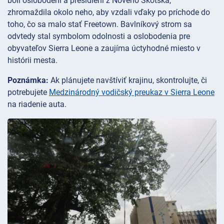
boli oslobodení a presídlení z Nového Škótska,
zhromaždila okolo neho, aby vzdali vďaky po príchode do
toho, čo sa malo stať Freetown. Bavlníkový strom sa
odvtedy stal symbolom odolnosti a oslobodenia pre
obyvateľov Sierra Leone a zaujíma úctyhodné miesto v
histórii mesta.
Poznámka:
Ak plánujete navštíviť krajinu, skontrolujte, či
potrebujete
Medzinárodný vodičský preukaz v Sierra Leone
na riadenie auta.