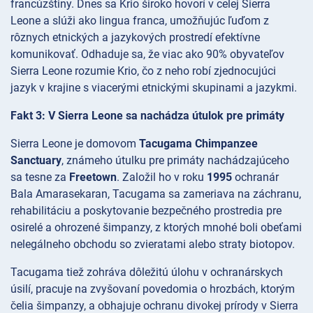
francúzštiny. Dnes sa Krio široko hovorí v celej Sierra
Leone a slúži ako lingua franca, umožňujúc ľuďom z
rôznych etnických a jazykových prostredí efektívne
komunikovať. Odhaduje sa, že viac ako 90% obyvateľov
Sierra Leone rozumie Krio, čo z neho robí zjednocujúci
jazyk v krajine s viacerými etnickými skupinami a jazykmi.
Fakt 3: V Sierra Leone sa nachádza útulok pre primáty
Sierra Leone je domovom
Tacugama Chimpanzee
Sanctuary
, známeho útulku pre primáty nachádzajúceho
sa tesne za
Freetown
. Založil ho v roku
1995
ochranár
Bala Amarasekaran, Tacugama sa zameriava na záchranu,
rehabilitáciu a poskytovanie bezpečného prostredia pre
osirelé a ohrozené šimpanzy, z ktorých mnohé boli obeťami
nelegálneho obchodu so zvieratami alebo straty biotopov.
Tacugama tiež zohráva dôležitú úlohu v ochranárskych
úsilí, pracuje na zvyšovaní povedomia o hrozbách, ktorým
čelia šimpanzy, a obhajuje ochranu divokej prírody v Sierra