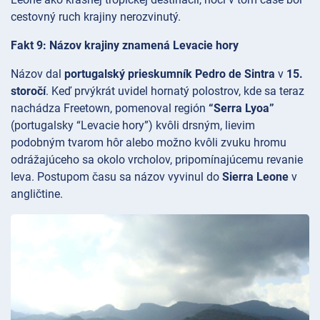
cestovný ruch krajiny nerozvinutý.
Fakt 9: Názov krajiny znamená Levacie hory
Názov dal
portugalský prieskumník Pedro de Sintra
v
15.
storočí
. Keď prvýkrát uvidel hornatý polostrov, kde sa teraz
nachádza Freetown, pomenoval región
“Serra Lyoa”
(portugalsky “Levacie hory”) kvôli drsným, lievim
podobným tvarom hôr alebo možno kvôli zvuku hromu
odrážajúceho sa okolo vrcholov, pripomínajúcemu revanie
leva. Postupom času sa názov vyvinul do
Sierra Leone
v
angličtine.