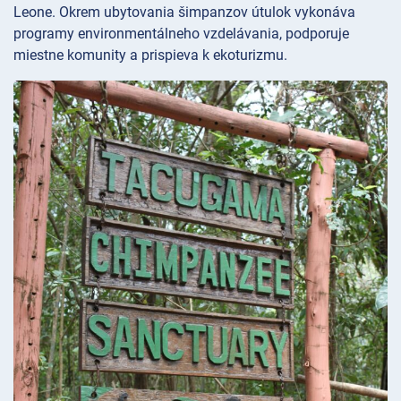
Leone. Okrem ubytovania šimpanzov útulok vykonáva
programy environmentálneho vzdelávania, podporuje
miestne komunity a prispieva k ekoturizmu.