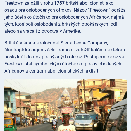
Freetown založili v roku
1787
britskí abolicionisti ako
osadu pre oslobodených otrokov. Názov “Freetown” odráža
jeho účel ako útočisko pre oslobodených Afričanov, najmä
tých, ktorí boli oslobodení z britských otrokárskych lodí
alebo sa vracali z otroctva v Amerike.
Britská vláda a spoločnosť Sierra Leone Company,
filantropická organizácia, pomohli založiť kolóniu s cieľom
poskytnúť domov pre bývalých otrkov. Postupom rokov sa
Freetown stal symbolickým útočiskom pre oslobodených
Afričanov a centrom abolicionistických aktivít.