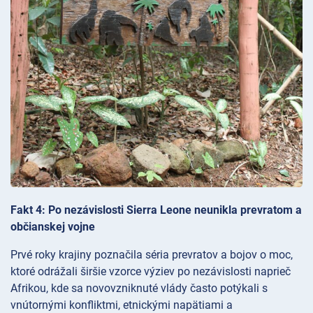
Fakt 4: Po nezávislosti Sierra Leone neunikla prevratom a
občianskej vojne
Prvé roky krajiny poznačila séria prevratov a bojov o moc,
ktoré odrážali širšie vzorce výziev po nezávislosti naprieč
Afrikou, kde sa novovzniknuté vlády často potýkali s
vnútornými konfliktmi, etnickými napätiami a