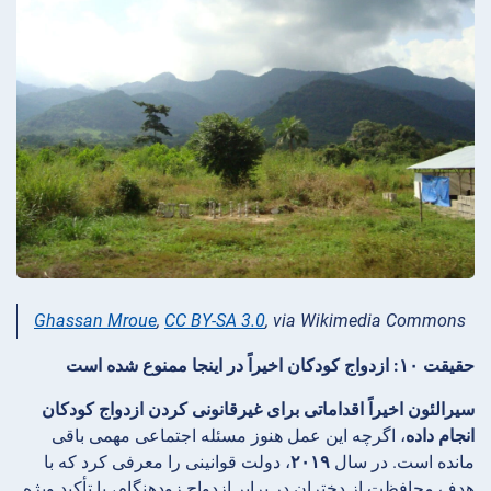
Ghassan Mroue
,
CC BY-SA 3.0
, via Wikimedia Commons
حقیقت ۱۰: ازدواج کودکان اخیراً در اینجا ممنوع شده است
سیرالئون اخیراً اقداماتی برای غیرقانونی کردن ازدواج کودکان
انجام داده
، اگرچه این عمل هنوز مسئله اجتماعی مهمی باقی
مانده است. در سال
۲۰۱۹
، دولت قوانینی را معرفی کرد که با
هدف محافظت از دختران در برابر ازدواج زودهنگام، با تأکید ویژه