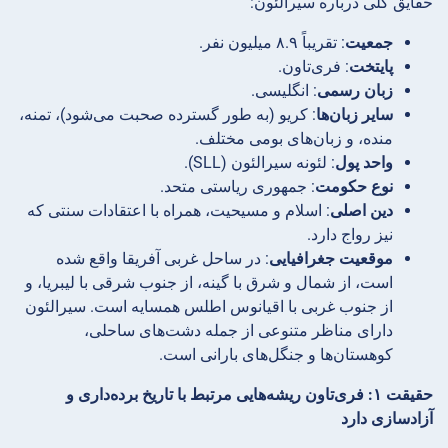
حقایق کلی درباره سیرالئون:
جمعیت
: تقریباً ۸.۹ میلیون نفر.
پایتخت
: فری‌تاون.
زبان رسمی
: انگلیسی.
سایر زبان‌ها
: کریو (به طور گسترده صحبت می‌شود)، تمنه،
منده، و زبان‌های بومی مختلف.
واحد پول
: لئونه سیرالئون (SLL).
نوع حکومت
: جمهوری ریاستی متحد.
دین اصلی
: اسلام و مسیحیت، همراه با اعتقادات سنتی که
نیز رواج دارد.
موقعیت جغرافیایی
: در ساحل غربی آفریقا واقع شده
است، از شمال و شرق با گینه، از جنوب شرقی با لیبریا، و
از جنوب غربی با اقیانوس اطلس همسایه است. سیرالئون
دارای مناظر متنوعی از جمله دشت‌های ساحلی،
کوهستان‌ها و جنگل‌های بارانی است.
حقیقت ۱: فری‌تاون ریشه‌هایی مرتبط با تاریخ برده‌داری و
آزادسازی دارد