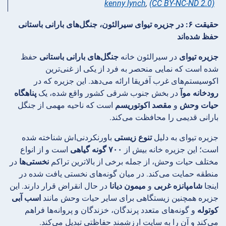
kenny lynch
,
(CC BY-NC-ND 2.0)
حقیقت ۶: در جزیره تیوای سیرالئون، جنگل‌های بارانی باستانی
حفظ شده‌اند
جزیره تیوای
در سیرالئون خانه
جنگل‌های بارانی باستانی
حفظ
شده است که نمایی منحصر به فرد از یکی از غنی‌ترین
اکوسیستم‌های غرب آفریقا ارائه می‌دهد. این جزیره که در
رودخانه موآ
در بخش جنوب شرقی کشور واقع شده، یک
پناهگاه
حیات وحش
و
مقصد اکوتوریسم
است که ناحیه مهمی از جنگل
بارانی قدیمی را محافظت می‌کند.
جزیره تیوای به دلیل
تنوع زیستی
باورنکردنی‌اش شناخته شده
است؛ این جزیره خانه بیش از
۷۰۰ گونه گیاهی
است و از انواع
مختلف حیات وحش، از جمله برخی از بالاترین تراکم
نخستی‌ها
در
منطقه حمایت می‌کند. در میان گونه‌های نخستی یافت شده در
اینجا
شامپانزه غربی
و
میمون دیانا
در حال انقراض قرار دارند. این
جزیره همچنین زیستگاهی برای سایر حیات وحش مانند
اسب آبی
کوتوله
و گونه‌های متعدد پرندگان، خزندگان و پروانه‌ها فراهم
می‌کند و آن را به سایت ارزشمند حفاظتی تبدیل می‌کند.