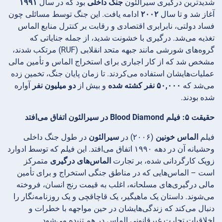
شدیدترین درگیری سیرالئون
جنگ داخلی
بود که در سال
۱۹۹۱
آغاز شد و تا سال
۲۰۰۲
ادامه یافت. این جنگ توسط مسائلی چون
فساد دولتی، نابرابری اقتصادی و رقابت بر کنترل منابع الماس
تغذیه می‌شد. درگیری با خشونت شدید، از جمله جنایاتی که
گروه‌های شورشی مانند جبهه متحد انقلابی (RUF) مرتکب شدند،
مشخص شد که از کار اجباری برای استخراج الماس و تأمین مالی
عملیات‌هایشان استفاده می‌کردند. تا زمان پایان جنگ، تخمین زده
می‌شد که
۵۰,۰۰۰ نفر کشته شده
و بیش از
دو میلیون نفر
آواره
شده بودند.
حقیقت ۵: فیلم Blood Diamond در سیرالئون اتفاق می‌افتد
فیلم
الماس خونین
(۲۰۰۶) در
سیرالئون
در طول جنگ داخلی
وحشیانه آن در دهه ۱۹۹۰ اتفاق می‌افتد. این فیلم که توسط ادوارد
زویک کارگردانی شده، بر تجارت
الماس‌های درگیری
متمرکز
است – الماس‌هایی که در مناطق جنگی استخراج و برای تأمین
مالی درگیری‌های مسلحانه، اغلب به قیمت رنج انسان، فروخته
می‌شوند. داستان یک ماهیگیر، یک قاچاقچی و یک روزنامه‌نگار را
دنبال می‌کند که زندگی‌هایشان در حین مواجهه با خطرات و
اخلاقیات تجارت غیرقانونی الماس در هم تنیده می‌شود.