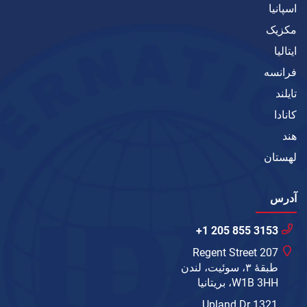
اسپانیا
مکزیک
ایتالیا
فرانسه
تایلند
کانادا
هند
لهستان
آدرس
+1 205 855 3153
207 Regent Street
طبقهٔ ۳، سوئیت، لندن
W1B 3HH، بریتانیا
1321 Upland Dr.