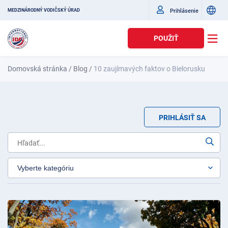
Prihlásenie
MEDZINÁRODNÝ VODIČSKÝ ÚRAD
POUŽIŤ
Domovská stránka
/
Blog
/
10 zaujímavých faktov o Bielorusku
PRIHLÁSIŤ SA