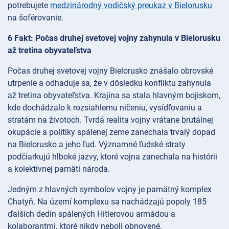
potrebujete
medzinárodný vodičský preukaz v Bielorusku
na šoférovanie.
6 Fakt: Počas druhej svetovej vojny zahynula v Bielorusku
až tretina obyvateľstva
Počas druhej svetovej vojny Bielorusko znášalo obrovské
utrpenie a odhaduje sa, že v dôsledku konfliktu zahynula
až tretina obyvateľstva. Krajina sa stala hlavným bojiskom,
kde dochádzalo k rozsiahlemu ničeniu, vysídľovaniu a
stratám na životoch. Tvrdá realita vojny vrátane brutálnej
okupácie a politiky spálenej zeme zanechala trvalý dopad
na Bielorusko a jeho ľud. Významné ľudské straty
podčiarkujú hlboké jazvy, ktoré vojna zanechala na histórii
a kolektívnej pamäti národa.
Jedným z hlavných symbolov vojny je pamätný komplex
Chatyň. Na území komplexu sa nachádzajú popoly 185
ďalších dedín spálených Hitlerovou armádou a
kolaborantmi, ktoré nikdy neboli obnovené.