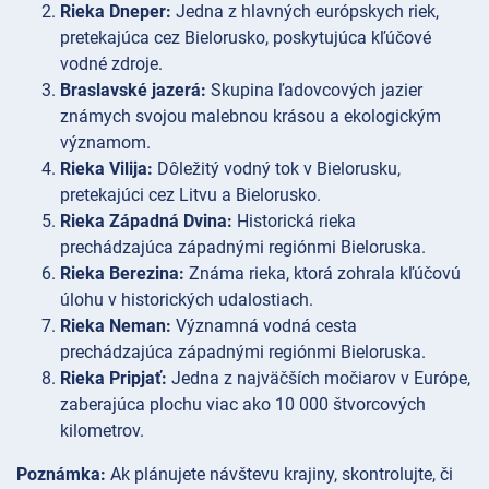
Rieka Dneper:
Jedna z hlavných európskych riek,
pretekajúca cez Bielorusko, poskytujúca kľúčové
vodné zdroje.
Braslavské jazerá:
Skupina ľadovcových jazier
známych svojou malebnou krásou a ekologickým
významom.
Rieka Vilija:
Dôležitý vodný tok v Bielorusku,
pretekajúci cez Litvu a Bielorusko.
Rieka Západná Dvina:
Historická rieka
prechádzajúca západnými regiónmi Bieloruska.
Rieka Berezina:
Známa rieka, ktorá zohrala kľúčovú
úlohu v historických udalostiach.
Rieka Neman:
Významná vodná cesta
prechádzajúca západnými regiónmi Bieloruska.
Rieka Pripjať:
Jedna z najväčších močiarov v Európe,
zaberajúca plochu viac ako 10 000 štvorcových
kilometrov.
Poznámka:
Ak plánujete návštevu krajiny, skontrolujte, či