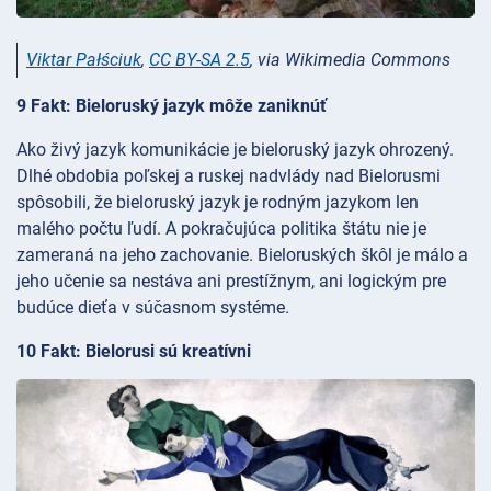
Viktar Pałściuk
,
CC BY-SA 2.5
, via Wikimedia Commons
9 Fakt: Bieloruský jazyk môže zaniknúť
Ako živý jazyk komunikácie je bieloruský jazyk ohrozený.
Dlhé obdobia poľskej a ruskej nadvlády nad Bielorusmi
spôsobili, že bieloruský jazyk je rodným jazykom len
malého počtu ľudí. A pokračujúca politika štátu nie je
zameraná na jeho zachovanie. Bieloruských škôl je málo a
jeho učenie sa nestáva ani prestížnym, ani logickým pre
budúce dieťa v súčasnom systéme.
10 Fakt: Bielorusi sú kreatívni