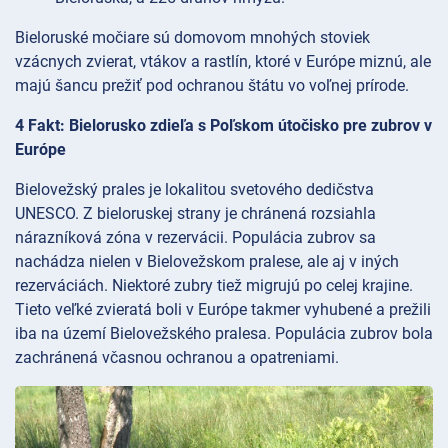
Bieloruské močiare sú domovom mnohých stoviek
vzácnych zvierat, vtákov a rastlín, ktoré v Európe miznú, ale
majú šancu prežiť pod ochranou štátu vo voľnej prírode.
4 Fakt: Bielorusko zdieľa s Poľskom útočisko pre zubrov v
Európe
Bielovežský prales je lokalitou svetového dedičstva
UNESCO. Z bieloruskej strany je chránená rozsiahla
nárazníková zóna v rezervácii. Populácia zubrov sa
nachádza nielen v Bielovežskom pralese, ale aj v iných
rezerváciách. Niektoré zubry tiež migrujú po celej krajine.
Tieto veľké zvieratá boli v Európe takmer vyhubené a prežili
iba na území Bielovežského pralesa. Populácia zubrov bola
zachránená včasnou ochranou a opatreniami.