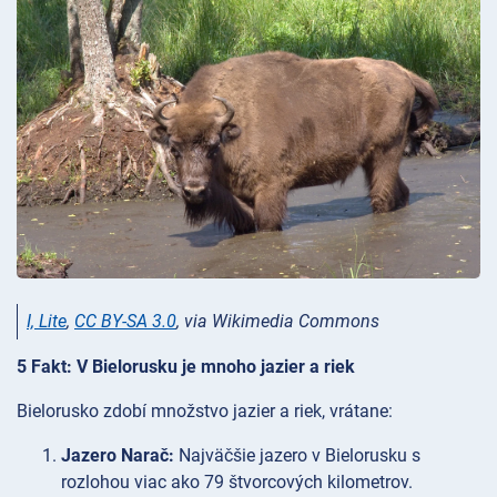
I, Lite
,
CC BY-SA 3.0
, via Wikimedia Commons
5 Fakt: V Bielorusku je mnoho jazier a riek
Bielorusko zdobí množstvo jazier a riek, vrátane:
Jazero Narač:
Najväčšie jazero v Bielorusku s
rozlohou viac ako 79 štvorcových kilometrov.