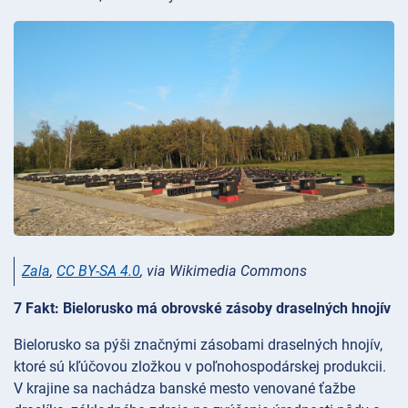
Zala
,
CC BY-SA 4.0
, via Wikimedia Commons
7 Fakt: Bielorusko má obrovské zásoby draselných hnojív
Bielorusko sa pýši značnými zásobami draselných hnojív,
ktoré sú kľúčovou zložkou v poľnohospodárskej produkcii.
V krajine sa nachádza banské mesto venované ťažbe