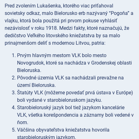
Pred zvolením Lukašenka, ktorého viac priťahoval
sovietsky odkaz, malo Bielorusko erb nazývaný “Pogoňa” a
vlajku, ktorá bola použitá pri prvom pokuse vyhlásiť
nezávislosť v roku 1918. Medzi fakty, ktoré naznačujú, že
dedičstvo Veľkého litovského kniežatstva by sa malo
prinajmenšom deliť s modernou Litvou, patria:
Prvým hlavným mestom VLK bolo mesto
Novogrudok, ktoré sa nachádza v Grodenskej oblasti
Bieloruska.
Pôvodné územia VLK sa nachádzali prevažne na
území Bieloruska.
Štatúty VLK (môžeme povedať prvá ústava v Európe)
boli vydané v starobieloruskom jazyku.
Starobieloruský jazyk bol tiež jazykom kancelárie
VLK, všetka korešpondencia a záznamy boli vedené v
ňom.
Väčšina obyvateľstva kniežatstva hovorila
starobieloruským jazykom.