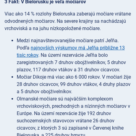
3 Fakt: V Bielorusku je veľa močiarov
Viac ako 14 % rozlohy Bieloruska zaberajú močiare vrátane
odvodnených močiarov. Na severe krajiny sa nachádzajú
vrchoviská a na juhu nízkopoložené močiare.
Medzi najnavštevovanejšie močiare patrí Jeľňa.
Podľa
najnovších výskumov má Jeľňa približne 13
tisíc rokov
. Na území rezervácie Jeľňa bolo
zaregistrovaných 7 druhov obojživelníkov, 5 druhov
plazov, 117 druhov vtákov a 31 druhov cicavcov.
Močiar Dikoje má viac ako 6 000 rokov. V močiari žije
28 druhov cicavcov, 99 druhov vtákov, 4 druhy plazov
a 5 druhov obojživelníkov.
Olmanské močiare sú najväčším komplexom
vrchoviskových, prechodných a nízinných močiarov v
Európe. Na území rezervácie žije 192 druhov
suchozemských stavovcov vrátane 26 druhov
cicavcov, z ktorých 3 sú zapísané v Červenej knihe
Bieloruska, a 225 druhov hmyzu.