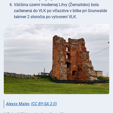
Väčšina území modernej Litvy (Žemaitsko) bola
začlenená do VLK po víťazstve v bitke pri Grunwalde
takmer 2 storočia po vytvorení VLK.
Alexxx Malev
,
(CC BY-SA 2.0)