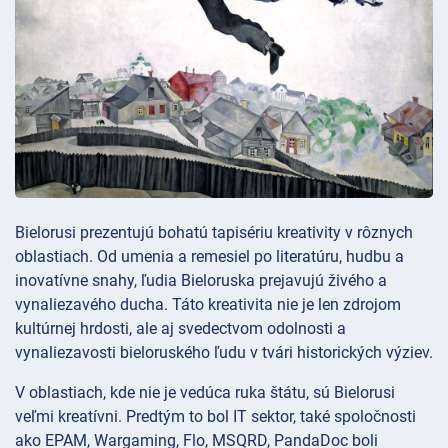
Bielorusi prezentujú bohatú tapisériu kreativity v rôznych
oblastiach. Od umenia a remesiel po literatúru, hudbu a
inovatívne snahy, ľudia Bieloruska prejavujú živého a
vynaliezavého ducha. Táto kreativita nie je len zdrojom
kultúrnej hrdosti, ale aj svedectvom odolnosti a
vynaliezavosti bieloruského ľudu v tvári historických výziev.
V oblastiach, kde nie je vedúca ruka štátu, sú Bielorusi
veľmi kreatívni. Predtým to bol IT sektor, také spoločnosti
ako EPAM, Wargaming, Flo, MSQRD, PandaDoc boli