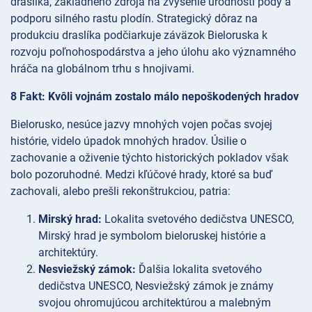
draslíka, základného zdroja na zvýšenie úrodnosti pôdy a
podporu silného rastu plodín. Strategický dôraz na
produkciu draslíka podčiarkuje záväzok Bieloruska k
rozvoju poľnohospodárstva a jeho úlohu ako významného
hráča na globálnom trhu s hnojivami.
8 Fakt: Kvôli vojnám zostalo málo nepoškodených hradov
Bielorusko, nesúce jazvy mnohých vojen počas svojej
histórie, videlo úpadok mnohých hradov. Úsilie o
zachovanie a oživenie týchto historických pokladov však
bolo pozoruhodné. Medzi kľúčové hrady, ktoré sa buď
zachovali, alebo prešli rekonštrukciou, patria:
Mirský hrad:
Lokalita svetového dedičstva UNESCO,
Mirský hrad je symbolom bieloruskej histórie a
architektúry.
Nesviežský zámok:
Ďalšia lokalita svetového
dedičstva UNESCO, Nesviežský zámok je známy
svojou ohromujúcou architektúrou a malebným