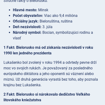
Stručné fakty o Bielorusku:
Hlavné mesto:
Minsk
Počet obyvateľov:
Viac ako 9,4 milióna
Oficiálny jazyk:
Bieloruština, ruština
Deň nezávislosti:
3. júla
Národný symbol:
Bocian, symbolizujúci rodinu a
vlasť
1 Fakt: Bielorusko má od získania nezávislosti v roku
1990 len jedného prezidenta
Lukašenko bol zvolený v roku 1994 a odvtedy pevne drží
moc vo svojich rukách. Je považovaný za posledného
európskeho diktátora a jeho oponenti sú väznení alebo
miznú. Už druhá generácia vyrastá bez toho, aby poznala
krajinu bez Lukašenka.
2 Fakt: Bielorusko si nárokovalo dedičstvo Veľkého
litovského kniežatstva