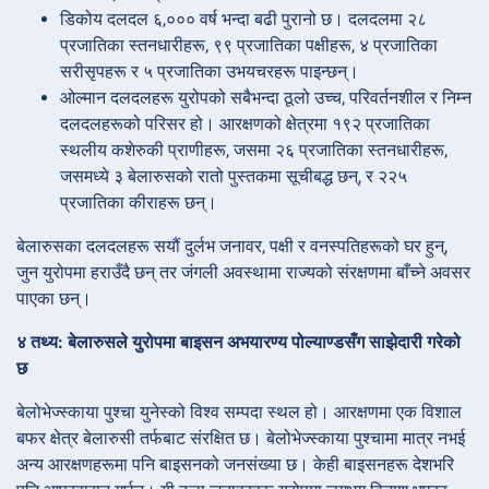
डिकोय दलदल ६,००० वर्ष भन्दा बढी पुरानो छ। दलदलमा २८
प्रजातिका स्तनधारीहरू, ९९ प्रजातिका पक्षीहरू, ४ प्रजातिका
सरीसृपहरू र ५ प्रजातिका उभयचरहरू पाइन्छन्।
ओल्मान दलदलहरू युरोपको सबैभन्दा ठूलो उच्च, परिवर्तनशील र निम्न
दलदलहरूको परिसर हो। आरक्षणको क्षेत्रमा १९२ प्रजातिका
स्थलीय कशेरुकी प्राणीहरू, जसमा २६ प्रजातिका स्तनधारीहरू,
जसमध्ये ३ बेलारुसको रातो पुस्तकमा सूचीबद्ध छन्, र २२५
प्रजातिका कीराहरू छन्।
बेलारुसका दलदलहरू सयौं दुर्लभ जनावर, पक्षी र वनस्पतिहरूको घर हुन्,
जुन युरोपमा हराउँदै छन् तर जंगली अवस्थामा राज्यको संरक्षणमा बाँच्ने अवसर
पाएका छन्।
४ तथ्य: बेलारुसले युरोपमा बाइसन अभयारण्य पोल्याण्डसँग साझेदारी गरेको
छ
बेलोभेज्स्काया पुश्चा युनेस्को विश्व सम्पदा स्थल हो। आरक्षणमा एक विशाल
बफर क्षेत्र बेलारुसी तर्फबाट संरक्षित छ। बेलोभेज्स्काया पुश्चामा मात्र नभई
अन्य आरक्षणहरूमा पनि बाइसनको जनसंख्या छ। केही बाइसनहरू देशभरि