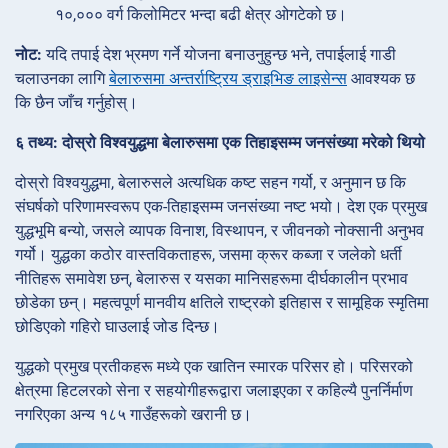
१०,००० वर्ग किलोमिटर भन्दा बढी क्षेत्र ओगटेको छ।
नोट:
यदि तपाई देश भ्रमण गर्ने योजना बनाउनुहुन्छ भने, तपाईलाई गाडी
चलाउनका लागि
बेलारुसमा अन्तर्राष्ट्रिय ड्राइभिङ लाइसेन्स
आवश्यक छ
कि छैन जाँच गर्नुहोस्।
६ तथ्य: दोस्रो विश्वयुद्धमा बेलारुसमा एक तिहाइसम्म जनसंख्या मरेको थियो
दोस्रो विश्वयुद्धमा, बेलारुसले अत्यधिक कष्ट सहन गर्यो, र अनुमान छ कि
संघर्षको परिणामस्वरूप एक-तिहाइसम्म जनसंख्या नष्ट भयो। देश एक प्रमुख
युद्धभूमि बन्यो, जसले व्यापक विनाश, विस्थापन, र जीवनको नोक्सानी अनुभव
गर्यो। युद्धका कठोर वास्तविकताहरू, जसमा क्रूर कब्जा र जलेको धर्ती
नीतिहरू समावेश छन्, बेलारुस र यसका मानिसहरूमा दीर्घकालीन प्रभाव
छोडेका छन्। महत्वपूर्ण मानवीय क्षतिले राष्ट्रको इतिहास र सामूहिक स्मृतिमा
छोडिएको गहिरो घाउलाई जोड दिन्छ।
युद्धको प्रमुख प्रतीकहरू मध्ये एक खातिन स्मारक परिसर हो। परिसरको
क्षेत्रमा हिटलरको सेना र सहयोगीहरूद्वारा जलाइएका र कहिल्यै पुनर्निर्माण
नगरिएका अन्य १८५ गाउँहरूको खरानी छ।