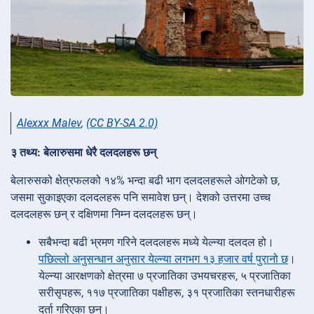
Alexxx Malev
,
(CC BY-SA 2.0)
३ तथ्य: बेलारुसमा धेरै दलदलहरू छन्
बेलारुसको क्षेत्रफलको १४% भन्दा बढी भाग दलदलहरूले ओगटेको छ,
जसमा सुकाइएका दलदलहरू पनि समावेश छन्। देशको उत्तरमा उच्च
दलदलहरू छन् र दक्षिणमा निम्न दलदलहरू छन्।
सबैभन्दा बढी भ्रमण गरिने दलदलहरू मध्ये येल्न्या दलदल हो।
पछिल्लो अनुसन्धान अनुसार येल्न्या लगभग १३ हजार वर्ष पुरानो छ
।
येल्न्या आरक्षणको क्षेत्रमा ७ प्रजातिका उभयचरहरू, ५ प्रजातिका
सरीसृपहरू, ११७ प्रजातिका पक्षीहरू, ३१ प्रजातिका स्तनधारीहरू
दर्ता गरिएका छन्।