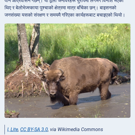
पनि आप्रवासन गर्छन्। यी ठूला जनावरहरू युरोपमा लगभग विनाश भएका
थिए र बेलोभेज्स्काया पुश्चाको क्षेत्रमा मात्र बाँचेका छन्। बाइसनको
जनसंख्या यसको संरक्षण र समयमै गरिएका कार्यहरूबाट बचाइएको थियो।
I, Lite
,
CC BY-SA 3.0
, via Wikimedia Commons