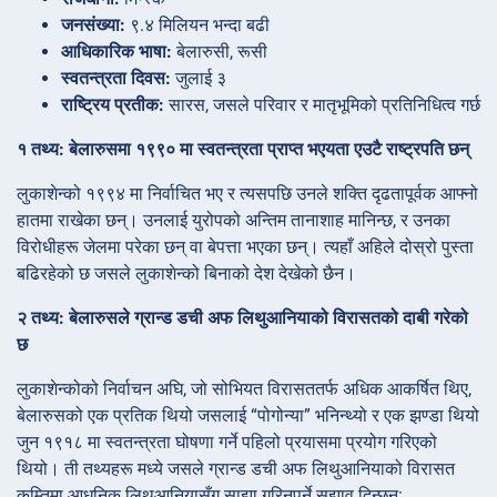
जनसंख्या:
९.४ मिलियन भन्दा बढी
आधिकारिक भाषा:
बेलारुसी, रूसी
स्वतन्त्रता दिवस:
जुलाई ३
राष्ट्रिय प्रतीक:
सारस, जसले परिवार र मातृभूमिको प्रतिनिधित्व गर्छ
१ तथ्य: बेलारुसमा १९९० मा स्वतन्त्रता प्राप्त भएयता एउटै राष्ट्रपति छन्
लुकाशेन्को १९९४ मा निर्वाचित भए र त्यसपछि उनले शक्ति दृढतापूर्वक आफ्नो
हातमा राखेका छन्। उनलाई युरोपको अन्तिम तानाशाह मानिन्छ, र उनका
विरोधीहरू जेलमा परेका छन् वा बेपत्ता भएका छन्। त्यहाँ अहिले दोस्रो पुस्ता
बढिरहेको छ जसले लुकाशेन्को बिनाको देश देखेको छैन।
२ तथ्य: बेलारुसले ग्रान्ड डची अफ लिथुआनियाको विरासतको दाबी गरेको
छ
लुकाशेन्कोको निर्वाचन अघि, जो सोभियत विरासततर्फ अधिक आकर्षित थिए,
बेलारुसको एक प्रतिक थियो जसलाई “पोगोन्या” भनिन्थ्यो र एक झण्डा थियो
जुन १९१८ मा स्वतन्त्रता घोषणा गर्ने पहिलो प्रयासमा प्रयोग गरिएको
थियो। ती तथ्यहरू मध्ये जसले ग्रान्ड डची अफ लिथुआनियाको विरासत
कम्तिमा आधुनिक लिथुआनियासँग साझा गरिनुपर्ने सुझाव दिन्छन्: