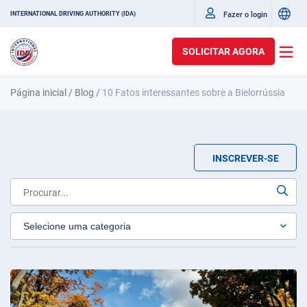
Fazer o login
INTERNATIONAL DRIVING AUTHORITY (IDA)
SOLICITAR AGORA
Página inicial
/
Blog
/
10 Fatos interessantes sobre a Bielorrússia
INSCREVER-SE