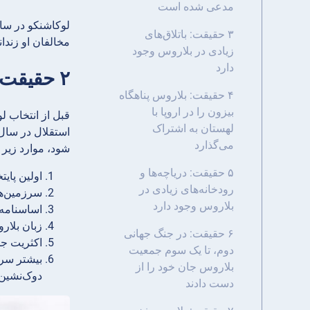
مدعی شده است
۳ حقیقت: باتلاق‌های
مخالفان او زندا
زیادی در بلاروس وجود
دارد
۲ حقیقت: بلاروس میراث دوک بزرگ لیتوانی را مدعی شده است
۴ حقیقت: بلاروس پناهگاه
بیزون را در اروپا با
قبل از انتخاب ل
لهستان به اشتراک
می‌گذارد
شود، موارد زیر 
۵ حقیقت: دریاچه‌ها و
اولین پای
رودخانه‌های زیادی در
سرزمین‌ها
بلاروس وجود دارد
اساسنامه‌
زبان بلار
۶ حقیقت: در جنگ جهانی
اکثریت جم
دوم، تا یک سوم جمعیت
بلاروس جان خود را از
دوک‌نشین
دست دادند