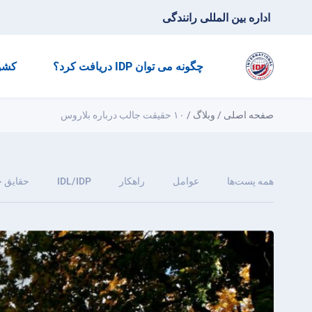
اداره بین المللی رانندگی
چگونه می توان IDP دریافت کرد؟
کشو
صفحه اصلی
/
وبلاگ
/
۱۰ حقیقت جالب درباره بلاروس
همه پست‌ها
عوامل
راهکار
IDL/IDP
حقایق 