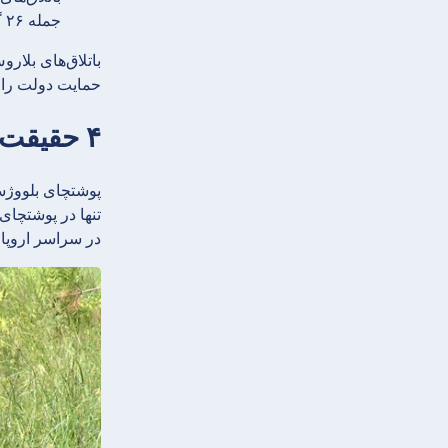
جمله ۲۶ گونه پستاندار که ۳ گونه از آنها در کتاب سرخ بلاروس ثبت شده‌اند، و ۲۲۵ گونه حشره وجود دارد
باتلاق‌های بلار
حمایت دولت را 
۴ حقیقت: بلاروس پناهگاه بیزون را در اروپا با لهستان به اشتراک می‌گذارد
پوشتچای بلووژس
تنها در پوشتچای 
در سراسر اروپا م