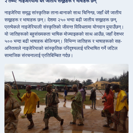
२ तथ्य: नाइजेरियामा धेरै जातीय समूहहरू र भाषाहरू छन्
नाइजेरिया समृद्ध सांस्कृतिक ताना-बानाको साथ चिनिन्छ, जहाँ धेरै जातीय
समूहहरू र भाषाहरू छन्। देशमा २५० भन्दा बढी जातीय समूहहरू छन्,
प्रत्येकले नाइजेरियाली संस्कृतिको जीवन्त विविधतामा योगदान पुर्‍याउँछन्।
यो जातिहरूको बहुसंख्यकता भाषिक मोज्याइकको साथ आउँछ, जहाँ देशभर
५०० भन्दा बढी भाषाहरू बोलिन्छन्। विभिन्न जातिहरू र भाषाहरूको सह-
अस्तित्वले नाइजेरियाको सांस्कृतिक परिदृश्यलाई परिभाषित गर्ने जटिल
सामाजिक संरचनालाई प्रतिबिम्बित गर्दछ।