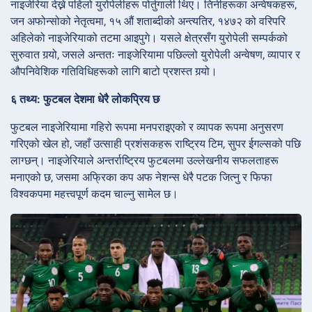
नाइजेरिया देख्ने पहिलो युरोपेलीहरू पोर्तुगाली थिए। तिनीहरूका अन्वेषकहरू,
जन अफोन्सोको नेतृत्वमा, १५ औं शताब्दीको अन्त्यतिर, १४७२ को वरिपरि
अहिलेको नाइजेरियाको तटमा आइपुगे। यसले क्षेत्रसँग युरोपेली सम्पर्कको
सुरुवात गर्‍यो, जसले अन्ततः नाइजेरियामा पछिल्लो युरोपेली अन्वेषण, व्यापार र
औपनिवेशिक गतिविधिहरूको लागि बाटो प्रशस्त गर्‍यो।
६ तथ्य: फुटबल देशमा धेरै लोकप्रिय छ
फुटबल नाइजेरियामा गहिरो रूपमा मनपराइएको र व्यापक रूपमा अनुसरण
गरिएको खेल हो, जहाँ उत्साही प्रशंसकहरू राष्ट्रिय टिम, सुपर ईगल्सको पछि
लाग्छन्। नाइजेरियाले अन्तर्राष्ट्रिय फुटबलमा उल्लेखनीय सफलताहरू
मनाएको छ, जसमा अफ्रिका कप अफ नेशन्स धेरै पटक जित्नु र फिफा
विश्वकपमा महत्त्वपूर्ण कदम चाल्नु सामेल छ।