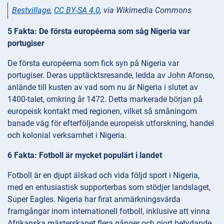
Bestvillage
,
CC BY-SA 4.0
, via Wikimedia Commons
5 Fakta: De första européerna som såg Nigeria var
portugiser
De första européerna som fick syn på Nigeria var
portugiser. Deras upptäcktsresande, ledda av John Afonso,
anlände till kusten av vad som nu är Nigeria i slutet av
1400-talet, omkring år 1472. Detta markerade början på
europeisk kontakt med regionen, vilket så småningom
banade väg för efterföljande europeisk utforskning, handel
och kolonial verksamhet i Nigeria.
6 Fakta: Fotboll är mycket populärt i landet
Fotboll är en djupt älskad och vida följd sport i Nigeria,
med en entusiastisk supporterbas som stödjer landslaget,
Super Eagles. Nigeria har firat anmärkningsvärda
framgångar inom internationell fotboll, inklusive att vinna
Afrikanska mästerskapet flera gånger och gjort betydande