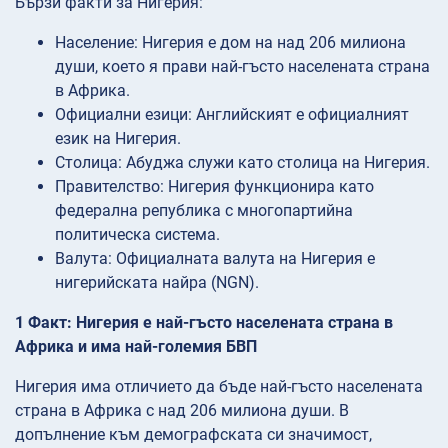
Бързи факти за Нигерия:
Население: Нигерия е дом на над 206 милиона
души, което я прави най-гъсто населената страна
в Африка.
Официални езици: Английският е официалният
език на Нигерия.
Столица: Абуджа служи като столица на Нигерия.
Правителство: Нигерия функционира като
федерална република с многопартийна
политическа система.
Валута: Официалната валута на Нигерия е
нигерийската найра (NGN).
1 Факт: Нигерия е най-гъсто населената страна в
Африка и има най-големия БВП
Нигерия има отличието да бъде най-гъсто населената
страна в Африка с над 206 милиона души. В
допълнение към демографската си значимост,