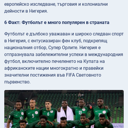
европейско изследване, търговия и колониални
дейности в Нигерия.
6 Факт: Футболът е много популярен в страната
Футболът е дълбоко уважаван и широко следван спорт
в Нигерия, с ентусиазиран фен клуб, подкрепящ
националния отбор, Супер Орлите. Нигерия е
отпразнувала забележителни успехи в международния
футбол, включително печеленето на Купата на
африканските нации многократно и правейки
значителни постижения във FIFA Световното
първенство.