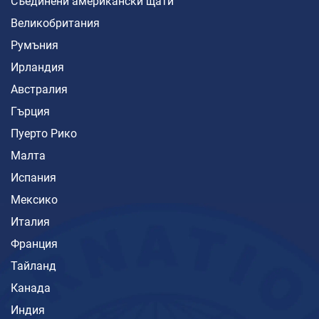
Съединени американски щати
Великобритания
Румъния
Ирландия
Австралия
Гърция
Пуерто Рико
Малта
Испания
Мексико
Италия
Франция
Тайланд
Канада
Индия