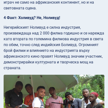
играч не само на африканския континент, но и на
световната сцена.
4 Факт: Холивуд? Не, Ноливуд!
Нигерийският Ноливуд е силна индустрия,
произвеждаща над 2 000 филма годишно и се нарежда
като втората по големина филмова индустрия в света
по обем, точно след индийския Боливуд. Огромният
брой филми и влиянието на индустрията върху
африканското кино правят Ноливуд значим участник,
демонстрирайки културната и творческа мощ на
страната.