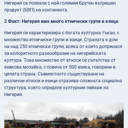
Нигерия се похвали с най-големия Брутен вътрешен
продукт (БВП) на континента.
2 Факт: Нигерия има много етнически групи и езици
Нигерия се характеризира с богата културна тъкан, с
множество етнически групи и езици. Страната е дом
на над 250 етнически групи, всяка от които допринася
за колоритното разнообразие на нигерийската
култура. Това множество от етноси се съпътства от
езикова мозайка, с повече от 500 езика, говорени в
цялата страна. Съвместното съществуване на
различни етноси и езици отразява сложната социална
структура, която определя културния пейзаж на
Нигерия.