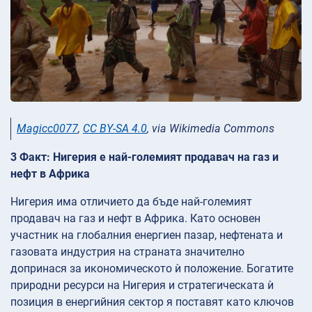
Magicc0077
,
CC BY-SA 4.0
, via Wikimedia Commons
3 Факт: Нигерия е най-големият продавач на газ и
нефт в Африка
Нигерия има отличието да бъде най-големият
продавач на газ и нефт в Африка. Като основен
участник на глобалния енергиен пазар, нефтената и
газовата индустрия на страната значително
допринася за икономическото ѝ положение. Богатите
природни ресурси на Нигерия и стратегическата ѝ
позиция в енергийния сектор я поставят като ключов