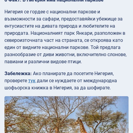
Нигерия се гордее с национални паркове и
възможности за сафари, предоставяйки убежище за
ентусиастите на дивата природа и любителите на
природата. Националният парк Янкари, разположен в
североизточната част на страната, се откроява като
един от видните национални паркове. Той предлага
разнообразие от диви животни, включително слонове,
павиани и различни видове птици.
Забележка:
Ако планирате да посетите Нигерия,
проверете
тук
дали се нуждаете от международна
шофьорска книжка в Нигерия, за да шофирате.