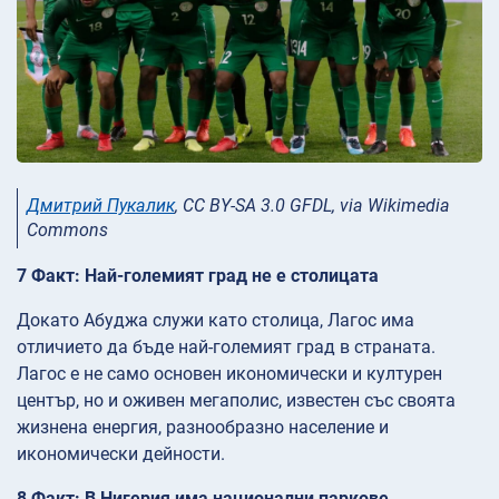
Дмитрий Пукалик
, CC BY-SA 3.0 GFDL, via Wikimedia
Commons
7 Факт: Най-големият град не е столицата
Докато Абуджа служи като столица, Лагос има
отличието да бъде най-големият град в страната.
Лагос е не само основен икономически и културен
център, но и оживен мегаполис, известен със своята
жизнена енергия, разнообразно население и
икономически дейности.
8 Факт: В Нигерия има национални паркове