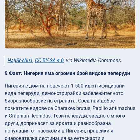
HajiShehu1
,
CC BY-SA 4.0
, via Wikimedia Commons
9 Факт: Нигерия има огромен брой видове пеперуди
Нигерия е дом на повече от 1 500 идентифицирани
вида пеперуди, демонстрирайки забележителното
биоразнообразие на страната. Сред най-добре
познатите видове са Charaxes brutus, Papilio antimachus
и Graphium leonidas. Тези пеперуди, заедно с много
други, допринасят за ярката и разнообразна
популация от насекоми в Нигерия, правейки я
очарователна дестинация за ентусиасти и