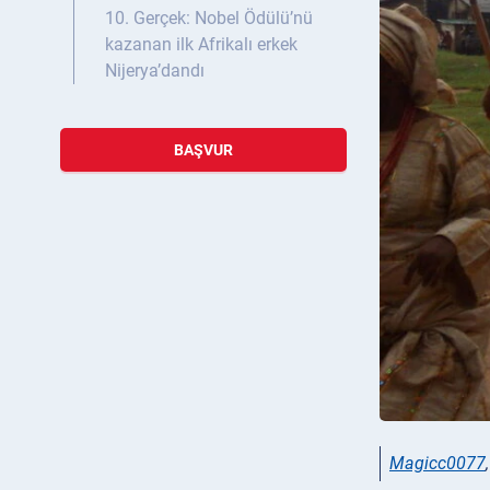
10. Gerçek: Nobel Ödülü’nü
kazanan ilk Afrikalı erkek
Nijerya’dandı
BAŞVUR
Magicc0077