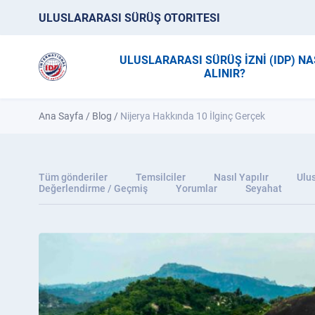
ULUSLARARASI SÜRÜŞ OTORITESI
ULUSLARARASI SÜRÜŞ İZNİ (IDP) NA
ALINIR?
Ana Sayfa
/
Blog
/
Nijerya Hakkında 10 İlginç Gerçek
Tüm gönderiler
Temsilciler
Nasıl Yapılır
Ulus
Değerlendirme / Geçmiş
Yorumlar
Seyahat