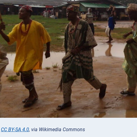
,
CC BY-SA 4.0
, via Wikimedia Commons