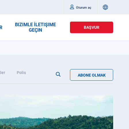
Oturum aç
BIZIMLE İLETIŞIME
R
BAŞVUR
GEÇIN
ler
Polis
ABONE OLMAK