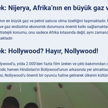
k: Nijerya, Afrika’nın en büyük gaz v
a’nın en büyük gaz ve petrol satıcısı olma özelliğini taşımaktadır
 ve gaz endüstrisi ekonomik durumuna önemli katkı sağlamaktadır
tratejik konumu, onu sadece Afrika kıtasında değil, aynı zaman
ktadır.
ek: Hollywood? Hayır, Nollywood!
llywood’u, yılda 2.000’den fazla film üreten ve çıktı bakımından 
idir, hemen Hindistan’ın Bollywood’unun arkasında yer almaktad
isi, Nollywood’u önemli bir oyuncu haline getirerek ülkenin kültür