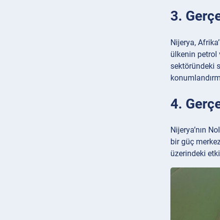
3. Gerçe
Nijerya, Afrik
ülkenin petrol
sektöründeki s
konumlandırma
4. Gerç
Nijerya’nın No
bir güç merkez
üzerindeki etk