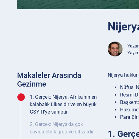
Nijery
Yazar
Yayım
Makaleler Arasında
Nijerya hakkınd
Gezinme
Nüfus: N
Resmi Dil
1. Gerçek: Nijerya, Afrika’nın en
Başkent:
kalabalık ülkesidir ve en büyük
Hükümet:
GSYİH’ye sahiptir
Para Biri
2. Gerçek: Nijerya’da çok
1. Gerçe
sayıda etnik grup ve dil vardır