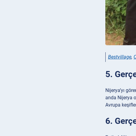
Bestvillage
,
C
5. Gerçe
Nijerya’yı göre
anda Nijerya o
Avrupa keşifler
6. Gerç