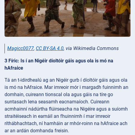
Magicc0077
,
CC BY-SA 4.0
, via Wikimedia Commons
3 Fíric: Is í an Nigéir díoltóir gáis agus ola is mó na
hAfraice
Tá an t-idirdhealú ag an Nigéir gurb í díoltóir gáis agus ola
is mó na hAfraice. Mar imreoir mór i margadh fuinnimh an
domhain, cuireann tionscal ola agus gáis na tíre go
suntasach lena seasamh eacnamaíoch. Cuireann
acmhainní nádúrtha flúirseacha na Nigéire agus a suíomh
straitéiseach in earnáil an fhuinnimh í mar imreoir
ríthábhachtach, ní hamháin ar mhór-roinn na hAfraice ach
ar an ardán domhanda freisin.