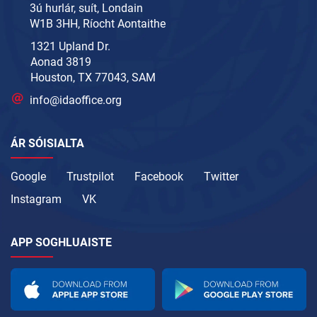
3ú hurlár, suít, Londain
W1B 3HH, Ríocht Aontaithe
1321 Upland Dr.
Aonad 3819
Houston, TX 77043, SAM
info@idaoffice.org
ÁR SÓISIALTA
Google
Trustpilot
Facebook
Twitter
Instagram
VK
APP SOGHLUAISTE