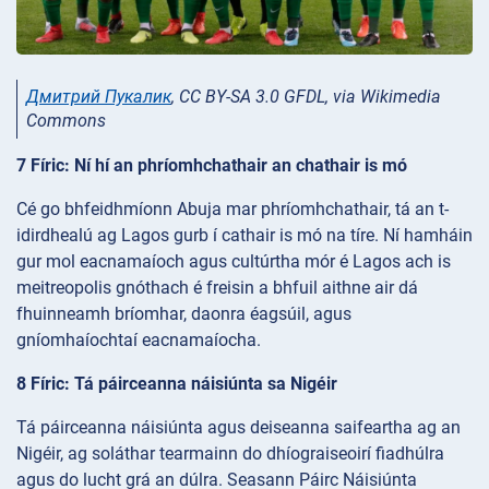
Дмитрий Пукалик
, CC BY-SA 3.0 GFDL, via Wikimedia
Commons
7 Fíric: Ní hí an phríomhchathair an chathair is mó
Cé go bhfeidhmíonn Abuja mar phríomhchathair, tá an t-
idirdhealú ag Lagos gurb í cathair is mó na tíre. Ní hamháin
gur mol eacnamaíoch agus cultúrtha mór é Lagos ach is
meitreopolis gnóthach é freisin a bhfuil aithne air dá
fhuinneamh bríomhar, daonra éagsúil, agus
gníomhaíochtaí eacnamaíocha.
8 Fíric: Tá páirceanna náisiúnta sa Nigéir
Tá páirceanna náisiúnta agus deiseanna saifeartha ag an
Nigéir, ag soláthar tearmainn do dhíograiseoirí fiadhúlra
agus do lucht grá an dúlra. Seasann Páirc Náisiúnta