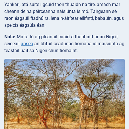
Yankari, atá suite i gcuid thoir thuaidh na tíre, amach mar
cheann de na páirceanna náisiúnta is mó. Tairgeann sé
raon éagsúil fiadhúlra, lena n-áirítear eilifintí, babaúin, agus
speicis éagsúla éan.
Nóta:
Má tá tú ag pleanáil cuairt a thabhairt ar an Nigéir,
seiceáil
anseo
an bhfuil ceadúnas tiomána idirnáisiúnta ag
teastáil uait sa Nigéir chun tiomáint.