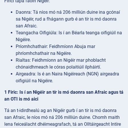
Fíricí tapa faoin Nigéir:
Daonra: Tá níos mó ná 206 milliún duine ina gcónaí
sa Nigéir, rud a fhágann gurb é an tír is mó daonra
san Afraic.
Teangacha Oifigiúla: Is í an Béarla teanga oifigiúil na
Nigéire.
Príomhchathair: Feidhmíonn Abuja mar
phríomhchathair na Nigéire.
Rialtas: Feidhmíonn an Nigéir mar phoblacht
chónaidhmeach le córas polaitiúil ilpháirtí.
Airgeadra: Is é an Naira Nigéireach (NGN) airgeadra
oifigiúil na Nigéire.
1 Fíric: Is í an Nigéir an tír is mó daonra san Afraic agus tá
an OTI is mó aici
Tá an t-idirdhealú ag an Nigéir gurb í an tír is mó daonra
san Afraic, le níos mó ná 206 milliún duine. Chomh maith
lena feiceálacht dhéimeagrafach, tá an Olltáirgeacht Intíre