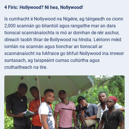
4 Fíric: Hollywood? Ní hea, Nollywood!
Is cumhacht é Nollywood na Nigéire, ag táirgeadh os cionn
2,000 scannán go bliantúil agus rangaithe mar an dara
tionscal scannánaíochta is mó ar domhan de réir aschur,
díreach taobh thiar de Bollywood na hIndia. Léiríonn méid
iomlán na scannán agus tionchar an tionscail ar
scannánaíocht na hAfraice go bhfuil Nollywood ina imreoir
suntasach, ag taispeáint cumas cultúrtha agus
cruthaitheach na tíre.