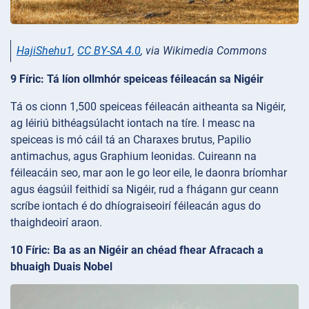
HajiShehu1
,
CC BY-SA 4.0
, via Wikimedia Commons
9 Fíric: Tá líon ollmhór speiceas féileacán sa Nigéir
Tá os cionn 1,500 speiceas féileacán aitheanta sa Nigéir,
ag léiriú bithéagsúlacht iontach na tíre. I measc na
speiceas is mó cáil tá an Charaxes brutus, Papilio
antimachus, agus Graphium leonidas. Cuireann na
féileacáin seo, mar aon le go leor eile, le daonra bríomhar
agus éagsúil feithidí sa Nigéir, rud a fhágann gur ceann
scríbe iontach é do dhíograiseoirí féileacán agus do
thaighdeoirí araon.
10 Fíric: Ba as an Nigéir an chéad fhear Afracach a
bhuaigh Duais Nobel