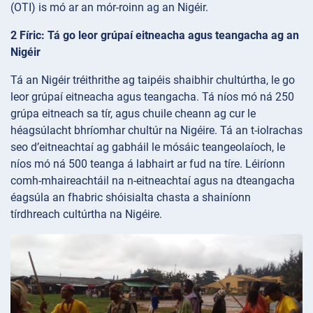
(OTI) is mó ar an mór-roinn ag an Nigéir.
2 Fíric: Tá go leor grúpaí eitneacha agus teangacha ag an
Nigéir
Tá an Nigéir tréithrithe ag taipéis shaibhir chultúrtha, le go
leor grúpaí eitneacha agus teangacha. Tá níos mó ná 250
grúpa eitneach sa tír, agus chuile cheann ag cur le
héagsúlacht bhríomhar chultúr na Nigéire. Tá an t-iolrachas
seo d’eitneachtaí ag gabháil le mósáic teangeolaíoch, le
níos mó ná 500 teanga á labhairt ar fud na tíre. Léiríonn
comh-mhaireachtáil na n-eitneachtaí agus na dteangacha
éagsúla an fhabric shóisialta chasta a shainíonn
tírdhreach cultúrtha na Nigéire.