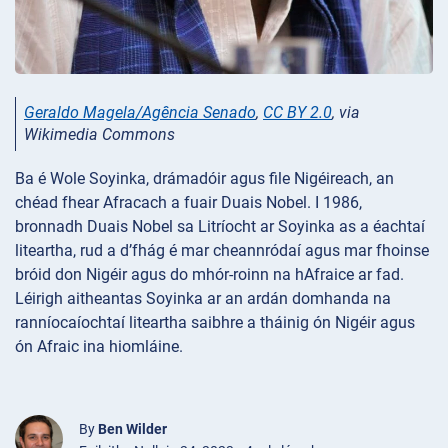
Geraldo Magela/Agência Senado
,
CC BY 2.0
, via
Wikimedia Commons
Ba é Wole Soyinka, drámadóir agus file Nigéireach, an
chéad fhear Afracach a fuair Duais Nobel. I 1986,
bronnadh Duais Nobel sa Litríocht ar Soyinka as a éachtaí
liteartha, rud a d’fhág é mar cheannródaí agus mar fhoinse
bróid don Nigéir agus do mhór-roinn na hAfraice ar fad.
Léirigh aitheantas Soyinka ar an ardán domhanda na
ranníocaíochtaí liteartha saibhre a tháinig ón Nigéir agus
ón Afraic ina hiomláine.
By
Ben Wilder