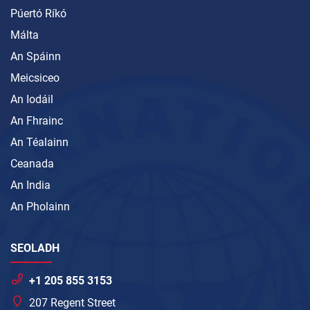
Púertó Ríkó
Málta
An Spáinn
Meicsiceo
An Iodáil
An Fhrainc
An Téalainn
Ceanada
An India
An Pholainn
SEOLADH
+1 205 855 3153
207 Regent Street