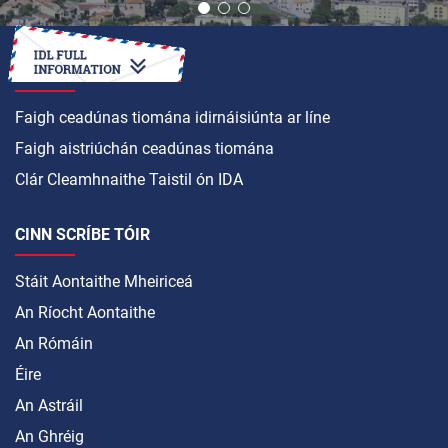
CONAS A
Faigh ceadúnas tiomána idirnáisiúnta ar líne
Faigh aistriúchán ceadúnas tiomána
Clár Cleamhnaithe Taistil ón IDA
CINN SCRÍBE TÓIR
Stáit Aontaithe Mheiriceá
An Ríocht Aontaithe
An Rómáin
Éire
An Astráil
An Ghréig