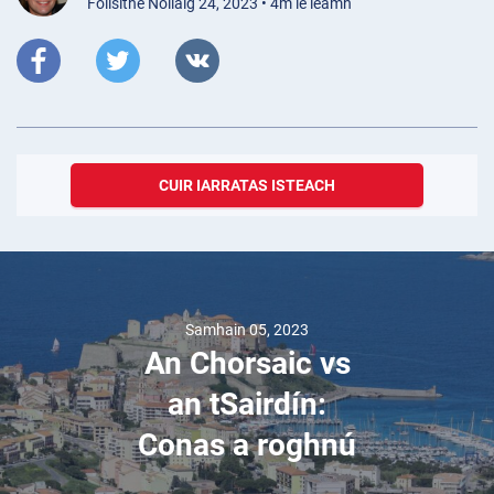
Foilsithe Nollaig 24, 2023 • 4m le léamh
CUIR IARRATAS ISTEACH
Samhain 05, 2023
An Chorsaic vs
an tSairdín:
Conas a roghnú