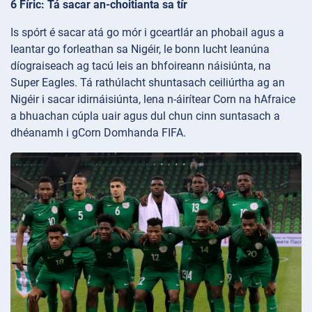
6 Fíric: Tá sacar an-choitianta sa tír
Is spórt é sacar atá go mór i gceartlár an phobail agus a
leantar go forleathan sa Nigéir, le bonn lucht leanúna
díograiseach ag tacú leis an bhfoireann náisiúnta, na
Super Eagles. Tá rathúlacht shuntasach ceiliúrtha ag an
Nigéir i sacar idirnáisiúnta, lena n-áirítear Corn na hAfraice
a bhuachan cúpla uair agus dul chun cinn suntasach a
dhéanamh i gCorn Domhanda FIFA.