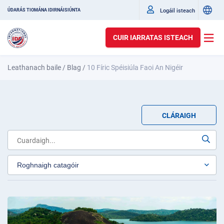
Logáil isteach
ÚDARÁS TIOMÁNA IDIRNÁISIÚNTA
CUIR IARRATAS ISTEACH
Leathanach baile
/
Blag
/
10 Fíric Spéisiúla Faoi An Nigéir
CLÁRAIGH