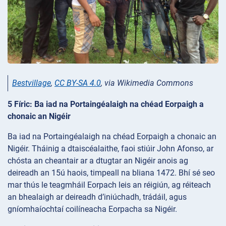
Bestvillage
,
CC BY-SA 4.0
, via Wikimedia Commons
5 Fíric: Ba iad na Portaingéalaigh na chéad Eorpaigh a
chonaic an Nigéir
Ba iad na Portaingéalaigh na chéad Eorpaigh a chonaic an
Nigéir. Tháinig a dtaiscéalaithe, faoi stiúir John Afonso, ar
chósta an cheantair ar a dtugtar an Nigéir anois ag
deireadh an 15ú haois, timpeall na bliana 1472. Bhí sé seo
mar thús le teagmháil Eorpach leis an réigiún, ag réiteach
an bhealaigh ar deireadh d’iniúchadh, trádáil, agus
gníomhaíochtaí coilíneacha Eorpacha sa Nigéir.