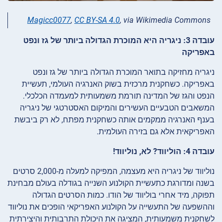
Magicc0077
,
CC BY-SA 4.0
, via Wikimedia Commons
עובדה 3: ניגריה היא המוכרת הגדולה ביותר של גז ונפט
באפריקה
ניגריה מחזיקה בתואר המוכרת הגדולה ביותר של גז ונפט
באפריקה. כשחקנית מרכזית בשוק האנרגיה העולמי, תעשיית
הנפט והגז של המדינה תורמת משמעותית למעמדה הכלכלי.
המשאבים הטבעיים העשירים והמיקום האסטרטגי של ניגריה
בענף האנרגיה ממקמים אותה כשחקנית מפתח, לא רק ביבשת
האפריקאית אלא גם בזירה העולמית.
עובדה 4: הוליווד? לא, נוליווד!
נוליווד של ניגריה היא מעצמה, המפיקה למעלה מ-2,000 סרטים
בשנה ומדורגת כתעשיית הקולנוע השנייה בגודלה בעולם מבחינת
תפוקה, מיד אחרי בוליווד של הודו. כמות הסרטים הגדולה
וההשפעה של התעשייה על הקולנוע האפריקאי הופכים את נוליווד
לשחקנית משמעותית, המציגה את היכולת התרבותית והיצירתית