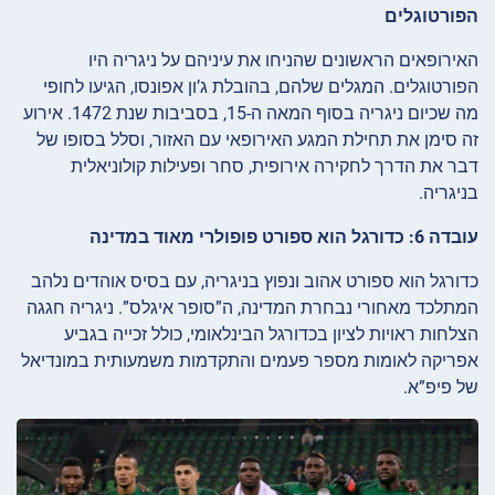
הפורטוגלים
האירופאים הראשונים שהניחו את עיניהם על ניגריה היו
הפורטוגלים. המגלים שלהם, בהובלת ג’ון אפונסו, הגיעו לחופי
מה שכיום ניגריה בסוף המאה ה-15, בסביבות שנת 1472. אירוע
זה סימן את תחילת המגע האירופאי עם האזור, וסלל בסופו של
דבר את הדרך לחקירה אירופית, סחר ופעילות קולוניאלית
בניגריה.
עובדה 6: כדורגל הוא ספורט פופולרי מאוד במדינה
כדורגל הוא ספורט אהוב ונפוץ בניגריה, עם בסיס אוהדים נלהב
המתלכד מאחורי נבחרת המדינה, ה”סופר איגלס”. ניגריה חגגה
הצלחות ראויות לציון בכדורגל הבינלאומי, כולל זכייה בגביע
אפריקה לאומות מספר פעמים והתקדמות משמעותית במונדיאל
של פיפ”א.