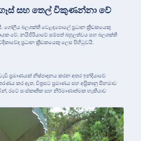
 ගෑස් සහ තෙල් විකුණන්නා වේ
යි. ගෝලීය බලශක්ති වෙළඳපොලේ ප්‍රධාන ක්‍රීඩකයෙකු
දායක වේ. නයිජීරියාවේ සම්පත් බහුලත්වය සහ බලශක්ති
වේද ප්‍රධාන ක්‍රීඩකයෙකු ලෙස පිහිටුවයි.
ට වැඩි ප්‍රමාණයක් නිෂ්පාදනය කරන අතර ඉන්දියාවේ
ණය කර ඇත. චිත්‍රපට ප්‍රමාණය සහ අප්‍රිකානු සිනමාව
ින්, රටේ සංස්කෘතික සහ නිර්මාණාත්මක හැකියාව