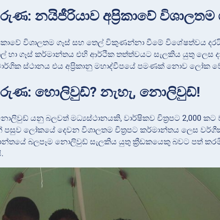
ුණ: නයිජීරියාව අප්‍රිකාවේ විශාලතම
්‍රිකාවේ විශාලතම ගෑස් සහ තෙල් විකුණන්නා වීමේ විශේෂත්වය දර
් හා ගෑස් කර්මාන්තය එහි ආර්ථික තත්ත්වයට සැලකිය යුතු ලෙස 
ර්ගික ස්ථානය එය අප්‍රිකානු මහාද්වීපයේ පමණක් නොව ලෝක වේදිකා
ුණ: හොලිවුඩ්? නැහැ, නොලිවුඩ්!
ොලිවුඩ් යනු බලවත් මධ්‍යස්ථානයකි, වාර්ෂිකව චිත්‍රපට 2,000 ක
න් පසුව ලෝකයේ දෙවන විශාලතම චිත්‍රපට කර්මාන්තය ලෙස වර්ගීකර
න්තයේ බලපෑම නොලිවුඩ් සැලකිය යුතු ක්‍රීඩකයෙකු බවට පත් කරම
.