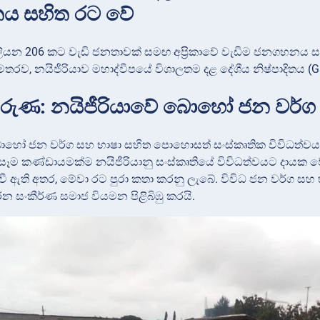
ිතය සහිත රට වේ
ිලියන 206 කට වැඩි ජනතාවක් සමඟ අප්‍රිකාවේ වැඩිම ජනගහනය ස
අමතරව, නයිජීරියාව මහාද්වීපයේ විශාලතම දළ දේශීය නිෂ්පාදිතය 
රුණ: නයිජීරියාවේ බොහෝ ජන වර්ග
ොහෝ ජන වර්ග සහ භාෂා සහිත පොහොසත් සංස්කෘතික විවිධත්වයකින
 සෑම කණ්ඩායමක්ම නයිජීරියානු සංස්කෘතියේ විවිධත්වයට දායක ව
වී ඇති අතර, මේවා රට පුරා කතා කරනු ලැබේ. විවිධ ජන වර්ග සහ
 සංකීර්ණ සමාජ වියමන පිළිබිඹු කරයි.