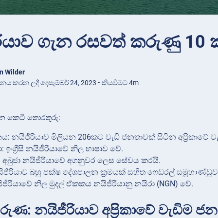
රියාව ගැන රසවත් කරුණු 10 ක
n Wilder
ාශනය කරන ලදී දෙසැම්බර් 24, 2023 • කියවීමට 4m
ැන කෙටි තොරතුරු:
 නයිජීරියාව මිලියන 206කට වැඩි ජනතාවක් සිටින අප්‍රිකාවේ 
: ඉංග්‍රීසි නයිජීරියාවේ නිල භාෂාව වේ.
 අබුජා නයිජීරියාවේ අගනුවර ලෙස සේවය කරයි.
ිජීරියාව බහු පක්ෂ දේශපාලන ක්‍රමයක් සහිත ෆෙඩරල් සමූහාණ්ඩුවක
යිජීරියාවේ නිල මුදල් ඒකකය නයිජීරියානු නයිරා (NGN) වේ.
ුණ: නයිජීරියාව අප්‍රිකාවේ වැඩිම