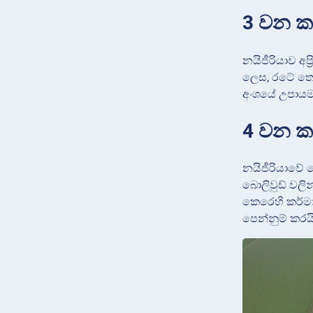
3 වන කර
නයිජීරියාව අප
ලෙස, රටේ තෙල
අංශයේ උපායමා
4 වන කර
නයිජීරියාවේ න
බොලිවුඩ් වලි
කෙරෙහි කර්මා
පෙන්නුම් කරයි