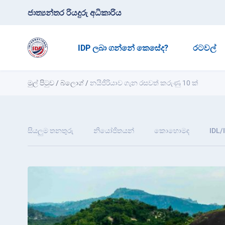
ජාත්‍යන්තර රියදුරු අධිකාරිය
IDP ලබා ගන්නේ කෙසේද?
රටවල්
මුල් පිටුව
/
බ්ලොග්
/
නයිජීරියාව ගැන රසවත් කරුණු 10 ක්
සියලුම තනතුරු
නියෝජිතයන්
කොහොමද
IDL/