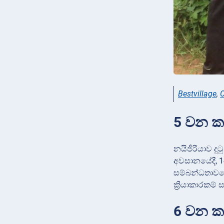
Bestvillage
,
C
5 වන කර
නයිජීරියාව ද
අවසානයේදී, 1
සම්බන්ධතාවය
ක්‍රියාකාරකම් 
6 වන කර