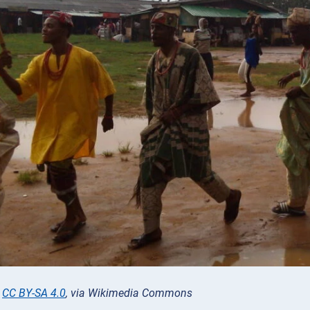
,
CC BY-SA 4.0
, via Wikimedia Commons