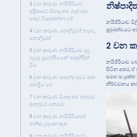
නිෂ්පාද
3 වන කරුණ: නයිජීරියාව
අප්‍රිකාවේ විශාලතම ගෑස් සහ
තෙල් විකුණන්නා වේ
නයිජීරියාව ම
ප්‍රමුඛත්වයට 
4 වන කරුණ: හොලිවුඩ්? නැහැ,
නොලිවුඩ්!
2 වන ක
5 වන කරුණ: නයිජීරියාව දුටු
පළමු යුරෝපීයයන් පෘතුගීසීන්
නයිජීරියාව බ
විය
සිටින අතර, ඒ
සමඟ සංයුක්ත 
6 වන කරුණ: පාපන්දු රටේ ඉතා
නිර්වචනය කරන
ජනප්‍රිය වේ
7 වන කරුණ: විශාලතම නගරය
අගනුවර නොවේ
8 වන කරුණ: නයිජීරියාවේ
ජාතික උද්‍යාන ඇත
9 වන කරුණ: නයිජීරියාවේ