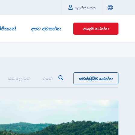
ලොගින් වන්න
ජිතයන්
අපව අමතන්න
අයදුම් කරන්න
සමාලෝචන
ගමන්
සබ්ස්ක්‍රියිබ් කරන්න