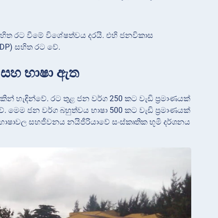
හිත රට වීමේ විශේෂත්වය දරයි. එහි ජනවිකාස
(GDP) සහිත රට වේ.
 සහ භාෂා ඇත
් හැඳින්වේ. රට තුළ ජන වර්ග 250 කට වැඩි ප්‍රමාණයක්
ේ. මෙම ජන වර්ග බහුත්වය භාෂා 500 කට වැඩි ප්‍රමාණයක්
 භාෂාවල සහජීවනය නයිජීරියාවේ සංස්කෘතික භූමි දර්ශනය