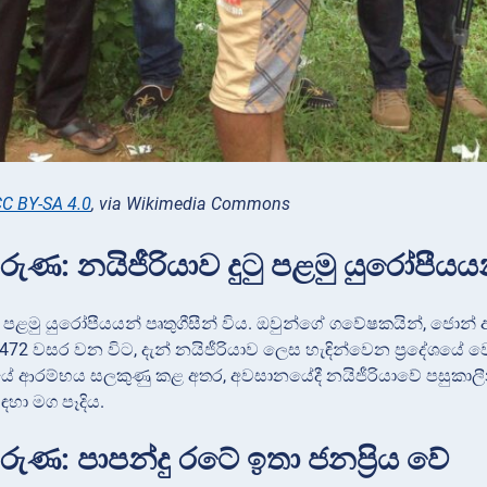
C BY-SA 4.0
, via Wikimedia Commons
ුණ: නයිජීරියාව දුටු පළමු යුරෝපීයයන්
ුටු පළමු යුරෝපීයයන් පෘතුගීසීන් විය. ඔවුන්ගේ ගවේෂකයින්, ජො
472 වසර වන විට, දැන් නයිජීරියාව ලෙස හැඳින්වෙන ප්‍රදේශය
ේ ආරම්භය සලකුණු කළ අතර, අවසානයේදී නයිජීරියාවේ පසුකාල
සඳහා මග පෑදිය.
ුණ: පාපන්දු රටේ ඉතා ජනප්‍රිය වේ