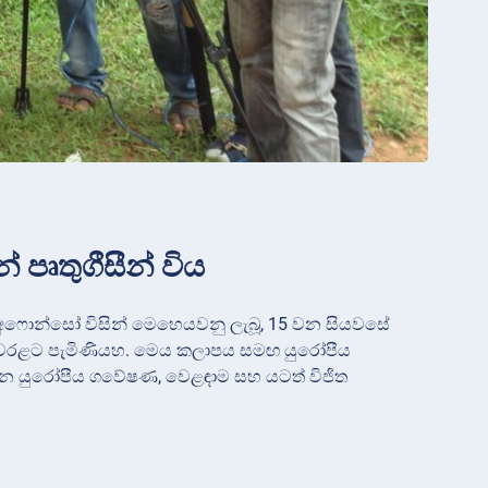
 පෘතුගීසීන් විය
න් අෆොන්සෝ විසින් මෙහෙයවනු ලැබූ, 15 වන සියවසේ
ේ වෙරළට පැමිණියහ. මෙය කලාපය සමඟ යුරෝපීය
ීන යුරෝපීය ගවේෂණ, වෙළඳාම සහ යටත් විජිත