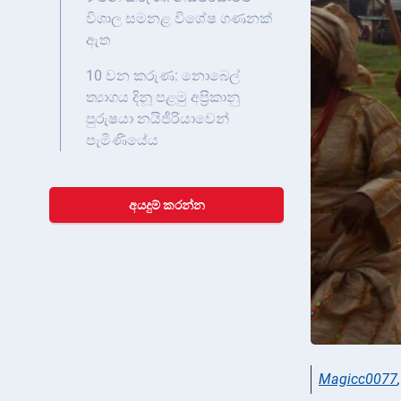
විශාල සමනළ විශේෂ ගණනක්
ඇත
10 වන කරුණ: නොබෙල්
ත්‍යාගය දිනූ පළමු අප්‍රිකානු
පුරුෂයා නයිජීරියාවෙන්
පැමිණියේය
අයදුම් කරන්න
Magicc0077