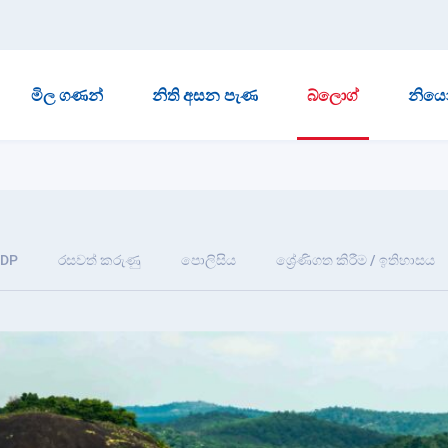
මිල ගණන්
නිති අසන පැණ
බ්ලොග්
නියෝ
IDP
රසවත් කරුණු
පොලිසිය
ශ්‍රේණිගත කිරීම / ඉතිහාසය