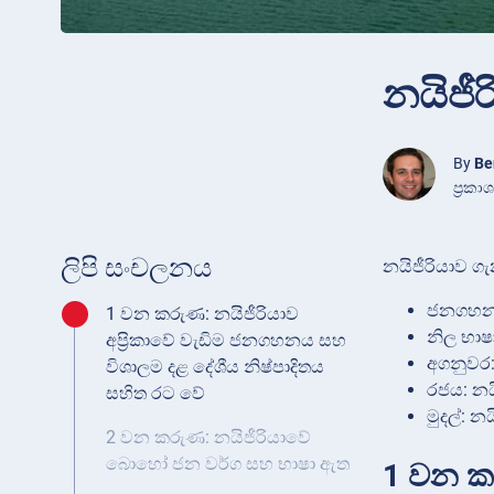
නයිජී
By
Be
ප්‍රක
ලිපි සංචලනය
නයිජීරියාව ග
ජනගහනය:
1 වන කරුණ: නයිජීරියාව
නිල භාෂා
අප්‍රිකාවේ වැඩිම ජනගහනය සහ
අගනුවර:
විශාලම දළ දේශීය නිෂ්පාදිතය
රජය: නය
සහිත රට වේ
මුදල්: න
2 වන කරුණ: නයිජීරියාවේ
බොහෝ ජන වර්ග සහ භාෂා ඇත
1 වන කර