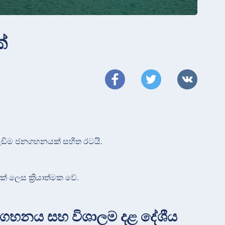
්
වැඩිම ජනගහනයක් සහිත රටයි.
් ලෙස ක්‍රියාත්මක වේ.
 ජනගහනය සහ විශාලම දළ දේශීය