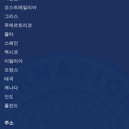
오스트레일리아
그리스
푸에르토리코
몰타
스페인
멕시코
이탈리아
프랑스
태국
캐나다
인도
폴란드
주소