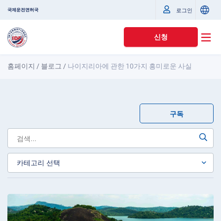
국제운전면허국
로그인
신청
홈페이지
/
블로그
/
나이지리아에 관한 10가지 흥미로운 사실
구독