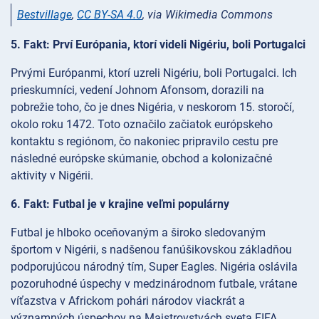
Bestvillage
,
CC BY-SA 4.0
, via Wikimedia Commons
5. Fakt: Prví Európania, ktorí videli Nigériu, boli Portugalci
Prvými Európanmi, ktorí uzreli Nigériu, boli Portugalci. Ich
prieskumníci, vedení Johnom Afonsom, dorazili na
pobrežie toho, čo je dnes Nigéria, v neskorom 15. storočí,
okolo roku 1472. Toto označilo začiatok európskeho
kontaktu s regiónom, čo nakoniec pripravilo cestu pre
následné európske skúmanie, obchod a kolonizačné
aktivity v Nigérii.
6. Fakt: Futbal je v krajine veľmi populárny
Futbal je hlboko oceňovaným a široko sledovaným
športom v Nigérii, s nadšenou fanúšikovskou základňou
podporujúcou národný tím, Super Eagles. Nigéria oslávila
pozoruhodné úspechy v medzinárodnom futbale, vrátane
víťazstva v Africkom pohári národov viackrát a
významných úspechov na Majstrovstvách sveta FIFA.