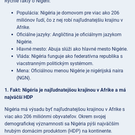
Rýchle fakty o Nigérii:
Populácia: Nigéria je domovom pre viac ako 206
miliónov ľudí, čo z nej robí najľudnatejšiu krajinu v
Afrike.
Oficiálne jazyky: Angličtina je oficiálnym jazykom
Nigérie.
Hlavné mesto: Abuja slúži ako hlavné mesto Nigérie.
Vláda: Nigéria funguje ako federatívna republika s
viacstranným politickým systémom.
Mena: Oficiálnou menou Nigérie je nigérijská naira
(NGN).
1. Fakt: Nigéria je najľudnatejšou krajinou v Afrike a má
najväčší HDP
Nigéria má výsadu byť najľudnatejšou krajinou v Afrike s
viac ako 206 miliónmi obyvateľov. Okrem svojej
demografickej významnosti sa Nigéria pýši najväčším
hrubým domácim produktom (HDP) na kontinente.