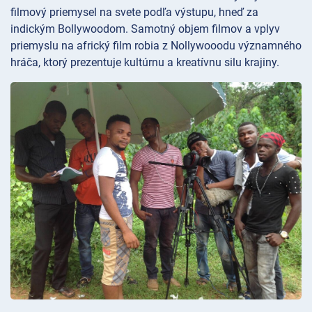
filmový priemysel na svete podľa výstupu, hneď za
indickým Bollywoodom. Samotný objem filmov a vplyv
priemyslu na africký film robia z Nollywooodu významného
hráča, ktorý prezentuje kultúrnu a kreatívnu silu krajiny.