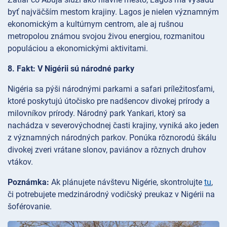
byť najväčším mestom krajiny. Lagos je nielen významným
ekonomickým a kultúrnym centrom, ale aj rušnou
metropolou známou svojou živou energiou, rozmanitou
populáciou a ekonomickými aktivitami.
8. Fakt: V Nigérii sú národné parky
Nigéria sa pýši národnými parkami a safari príležitosťami,
ktoré poskytujú útočisko pre nadšencov divokej prírody a
milovníkov prírody. Národný park Yankari, ktorý sa
nachádza v severovýchodnej časti krajiny, vyniká ako jeden
z významných národných parkov. Ponúka rôznorodú škálu
divokej zveri vrátane slonov, paviánov a rôznych druhov
vtákov.
Poznámka:
Ak plánujete návštevu Nigérie, skontrolujte
tu
,
či potrebujete medzinárodný vodičský preukaz v Nigérii na
šoférovanie.