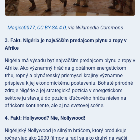
Magicc0077
,
CC BY-SA 4.0
, via Wikimedia Commons
3. Fakt: Nigéria je najväčším predajcom plynu a ropy v
Afrike
Nigéria má výsadu byť najväčším predajcom plynu a ropy v
Afrike. Ako významný hráč na globálnom energetickom
trhu, ropný a plynárenský priemysel krajiny významne
prispieva k jej ekonomickému postaveniu. Bohaté prírodné
zdroje Nigérie a jej strategická pozícia v energetickom
sektore ju stavajú do pozície kľúčového hráča nielen na
africkom kontinente, ale aj na svetovej scéne.
4. Fakt: Hollywood? Nie, Nollywood!
Nigérijský Nollywood je silným hráčom, ktorý produkuje
ročne viac ako 2000 filmov a radí sa ako druhý najväčší