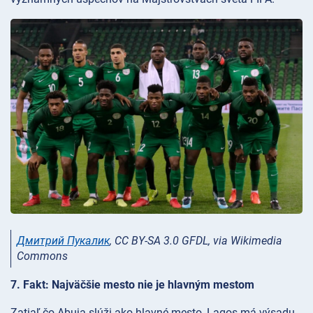
Дмитрий Пукалик
, CC BY-SA 3.0 GFDL, via Wikimedia
Commons
7. Fakt: Najväčšie mesto nie je hlavným mestom
Zatiaľ čo Abuja slúži ako hlavné mesto, Lagos má výsadu