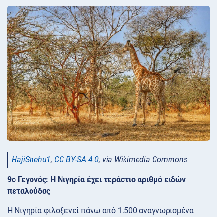
HajiShehu1
,
CC BY-SA 4.0
, via Wikimedia Commons
9ο Γεγονός: Η Νιγηρία έχει τεράστιο αριθμό ειδών
πεταλούδας
Η Νιγηρία φιλοξενεί πάνω από 1.500 αναγνωρισμένα