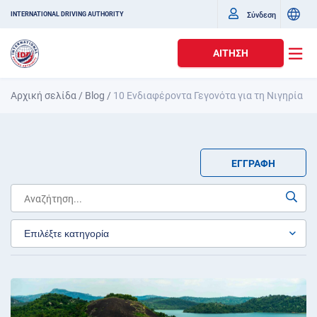
Σύνδεση
INTERNATIONAL DRIVING AUTHORITY
ΑΊΤΗΣΗ
Αρχική σελίδα
/
Blog
/
10 Ενδιαφέροντα Γεγονότα για τη Νιγηρία
ΕΓΓΡΑΦΉ