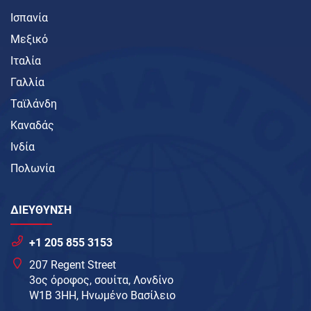
Ισπανία
Μεξικό
Ιταλία
Γαλλία
Ταϊλάνδη
Καναδάς
Ινδία
Πολωνία
ΔΙΕΥΘΥΝΣΗ
+1 205 855 3153
207 Regent Street
3ος όροφος, σουίτα, Λονδίνο
W1B 3HH, Ηνωμένο Βασίλειο