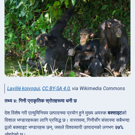
Lavillé koivogui
,
CC BY-SA 4.0
, via Wikimedia Commons
तथ्य ४: गिनी प्राकृतिक स्रोतहरूमा धनी छ
देश विशेष गरी एल्युमिनियम उत्पादनमा प्रयोग हुने मुख्य अयस्क
बक्साइट
को
विशाल भण्डारहरूका लागि प्रसिद्ध छ। वास्तवमा, गिनीसँग संसारमा सबैभन्दा
ठूलो बक्साइट भण्डारहरू छन्, जसले विश्वव्यापी उत्पादनको लगभग
२७%
ओगटेको छ।