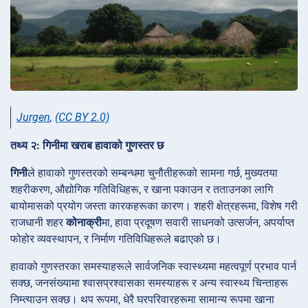
Jurgen
,
(CC BY 2.0)
तथ्य २: गिनीमा खराब हावाको गुणस्तर छ
गिनी
ले हावाको गुणस्तरको सम्बन्धमा चुनौतीहरूको सामना गर्छ, मुख्यतया
शहरीकरण, औद्योगिक गतिविधिहरू, र खाना पकाउन र तताउनका लागि
बायोमासको प्रयोग जस्ता कारकहरूका कारण। शहरी क्षेत्रहरूमा, विशेष गरी
राजधानी शहर
कोनाक्री
मा, हावा प्रदूषण सवारी साधनको उत्सर्जन, अपर्याप्त
फोहोर व्यवस्थापन, र निर्माण गतिविधिहरूले बढाएको छ।
हावाको गुणस्तरका समस्याहरूले सार्वजनिक स्वास्थ्यमा महत्वपूर्ण प्रभाव पार्न
सक्छ, जनसंख्यामा श्वासप्रश्वासका समस्याहरू र अन्य स्वास्थ्य चिन्ताहरू
निम्त्याउन सक्छ। थप रूपमा, धेरै घरपरिवारहरूमा सामान्य रूपमा खाना