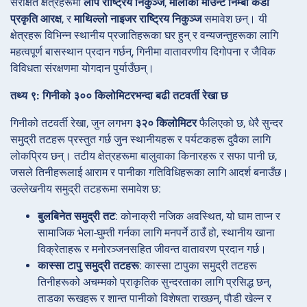
संरक्षित क्षेत्रहरूमा
लोपे राष्ट्रिय निकुञ्ज
,
मालीको माउन्ट निम्बा कडा
प्रकृति आरक्ष
, र
माथिल्लो नाइजर राष्ट्रिय निकुञ्ज
समावेश छन्। यी
क्षेत्रहरू विभिन्न स्थानीय प्रजातिहरूका घर हुन् र वन्यजन्तुहरूका लागि
महत्वपूर्ण बासस्थान प्रदान गर्छन्, गिनीमा वातावरणीय दिगोपना र जैविक
विविधता संरक्षणमा योगदान पुर्याउँछन्।
तथ्य ९: गिनीको ३०० किलोमिटरभन्दा बढी तटवर्ती रेखा छ
गिनीको तटवर्ती रेखा, जुन लगभग
३२० किलोमिटर
फैलिएको छ, धेरै सुन्दर
समुद्री तटहरू प्रस्तुत गर्छ जुन स्थानीयहरू र पर्यटकहरू दुवैका लागि
लोकप्रिय छन्। तटीय क्षेत्रहरूमा बालुवाका किनारहरू र सफा पानी छ,
जसले तिनीहरूलाई आराम र पानीका गतिविधिहरूका लागि आदर्श बनाउँछ।
उल्लेखनीय समुद्री तटहरूमा समावेश छ:
बुलबिनेत समुद्री तट
: कोनाक्री नजिक अवस्थित, यो घाम ताप्न र
सामाजिक भेला-घुम्ती गर्नका लागि मनपर्ने ठाउँ हो, स्थानीय खाना
विक्रेताहरू र मनोरञ्जनसहित जीवन्त वातावरण प्रदान गर्छ।
कास्सा टापु समुद्री तटहरू
: कास्सा टापुका समुद्री तटहरू
तिनीहरूको अचम्मको प्राकृतिक सुन्दरताका लागि प्रसिद्ध छन्,
ताडका रूखहरू र शान्त पानीको विशेषता राख्छन्, पौडी खेल्न र