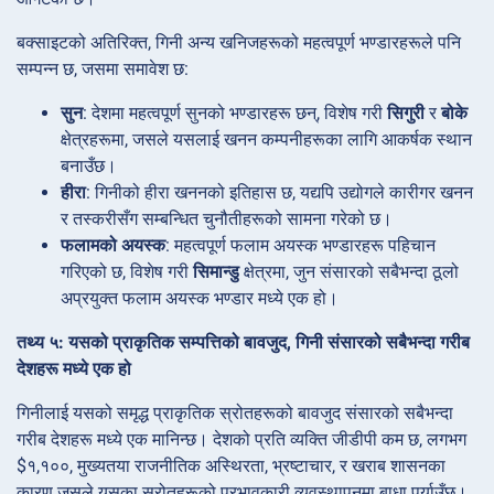
बक्साइटको अतिरिक्त, गिनी अन्य खनिजहरूको महत्वपूर्ण भण्डारहरूले पनि
सम्पन्न छ, जसमा समावेश छ:
सुन
: देशमा महत्वपूर्ण सुनको भण्डारहरू छन्, विशेष गरी
सिगुरी
र
बोके
क्षेत्रहरूमा, जसले यसलाई खनन कम्पनीहरूका लागि आकर्षक स्थान
बनाउँछ।
हीरा
: गिनीको हीरा खननको इतिहास छ, यद्यपि उद्योगले कारीगर खनन
र तस्करीसँग सम्बन्धित चुनौतीहरूको सामना गरेको छ।
फलामको अयस्क
: महत्वपूर्ण फलाम अयस्क भण्डारहरू पहिचान
गरिएको छ, विशेष गरी
सिमान्डु
क्षेत्रमा, जुन संसारको सबैभन्दा ठूलो
अप्रयुक्त फलाम अयस्क भण्डार मध्ये एक हो।
तथ्य ५: यसको प्राकृतिक सम्पत्तिको बावजुद, गिनी संसारको सबैभन्दा गरीब
देशहरू मध्ये एक हो
गिनीलाई यसको समृद्ध प्राकृतिक स्रोतहरूको बावजुद संसारको सबैभन्दा
गरीब देशहरू मध्ये एक मानिन्छ। देशको प्रति व्यक्ति जीडीपी कम छ, लगभग
$१,१००, मुख्यतया राजनीतिक अस्थिरता, भ्रष्टाचार, र खराब शासनका
कारण जसले यसका स्रोतहरूको प्रभावकारी व्यवस्थापनमा बाधा पुर्याउँछ।