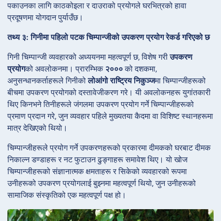
पकाउनका लागि काठकोइला र दाउराको प्रयोगले घरभित्रको हावा
प्रदूषणमा योगदान पुर्याउँछ।
तथ्य ३: गिनीमा पहिलो पटक चिम्पान्जीको उपकरण प्रयोग रेकर्ड गरिएको छ
गिनी चिम्पान्जी व्यवहारको अध्ययनमा महत्वपूर्ण छ, विशेष गरी
उपकरण
प्रयोग
को अवलोकनमा। प्रारम्भिक
२०००
को दशकमा,
अनुसन्धानकर्ताहरूले गिनीको
लोआंगो राष्ट्रिय निकुञ्ज
मा चिम्पान्जीहरूको
बीचमा उपकरण प्रयोगको दस्तावेजीकरण गरे। यी अवलोकनहरू युगांतकारी
थिए किनभने तिनीहरूले जंगलमा उपकरण प्रयोग गर्ने चिम्पान्जीहरूको
प्रमाण प्रदान गरे, जुन व्यवहार पहिले मुख्यतया कैदमा वा विशिष्ट स्थानहरूमा
मात्र देखिएको थियो।
चिम्पान्जीहरूले प्रयोग गर्ने उपकरणहरूको प्रकारमा दीमकको घरबाट दीमक
निकाल्न डण्डाहरू र नट फुटाउन ढुङ्गाहरू समावेश थिए। यो खोज
चिम्पान्जीहरूको संज्ञानात्मक क्षमताहरू र सिकेको व्यवहारको रूपमा
उनीहरूको उपकरण प्रयोगलाई बुझ्नमा महत्वपूर्ण थियो, जुन उनीहरूको
सामाजिक संस्कृतिको एक महत्वपूर्ण पक्ष हो।