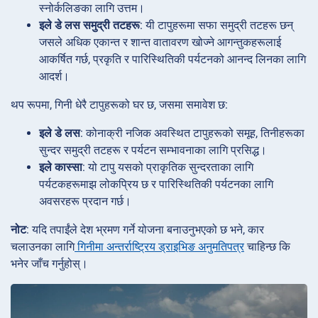
स्नोर्कलिङका लागि उत्तम।
इले डे लस समुद्री तटहरू
: यी टापुहरूमा सफा समुद्री तटहरू छन्
जसले अधिक एकान्त र शान्त वातावरण खोज्ने आगन्तुकहरूलाई
आकर्षित गर्छ, प्रकृति र पारिस्थितिकी पर्यटनको आनन्द लिनका लागि
आदर्श।
थप रूपमा, गिनी धेरै टापुहरूको घर छ, जसमा समावेश छ:
इले डे लस
: कोनाक्री नजिक अवस्थित टापुहरूको समूह, तिनीहरूका
सुन्दर समुद्री तटहरू र पर्यटन सम्भावनाका लागि प्रसिद्ध।
इले कास्सा
: यो टापु यसको प्राकृतिक सुन्दरताका लागि
पर्यटकहरूमाझ लोकप्रिय छ र पारिस्थितिकी पर्यटनका लागि
अवसरहरू प्रदान गर्छ।
नोट
: यदि तपाईंले देश भ्रमण गर्ने योजना बनाउनुभएको छ भने, कार
चलाउनका लागि
गिनीमा अन्तर्राष्ट्रिय ड्राइभिङ अनुमतिपत्र
चाहिन्छ कि
भनेर जाँच गर्नुहोस्।