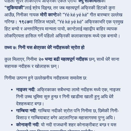
पहिलो सुपर लोकप्रिय अफ्रिकी एकल प्रायः
क्यु साकामोतो
को
“सुकियाकी”
लाई श्रेय दिइन्छ, तर जब महत्वपूर्ण अफ्रिकी हिटको कुरा
आउँछ, गिनीका गायक
मोरी कान्टे
को “Yé ké yé ké” गीत बारम्बार उल्लेख
गरिन्छ।
१९८७
मा रिलिज भएको, “Yé ké yé ké” अफ्रिकाभरि एक प्रमुख
हिट बन्यो र अन्तर्राष्ट्रिय मान्यता पायो, कान्टेलाई महाद्वीप बाहिर व्यापक
लोकप्रियता हासिल गर्ने पहिलो अफ्रिकी कलाकारहरू मध्ये एक बनायो।
तथ्य ७: गिनी यस क्षेत्रका धेरै नदीहरूको स्रोत हो
कुल मिलाएर, गिनीमा
२० भन्दा बढी महत्वपूर्ण नदीहरू
छन्, साथै धेरै साना
सहायक नदीहरू र खोलाहरू छन्।
गिनीमा उत्पन्न हुने उल्लेखनीय नदीहरूमा समावेश छ:
नाइजर नदी
: अफ्रिकाका सबैभन्दा लामो नदीहरू मध्ये एक, नाइजर
गिनी उच्च भूमिमा सुरु हुन्छ र गिनी खाडीमा खाली हुनु अघि धेरै
देशहरूबाट बग्छ।
गाम्बिया नदी
: गाम्बिया नदीको स्रोत पनि गिनीमा छ, छिमेकी गिनी-
बिसाउ र गाम्बियाबाट बगेर अटलान्टिक महासागरमा पुग्नु अघि।
कोनाक्री नदी
: यो नदी राजधानी शहर कोनाक्रीबाट बग्छ र यस