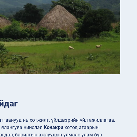
айдаг
тгаанууд нь хотжилт, үйлдвэрийн үйл ажиллагаа,
, ялангуяа нийслэл
Конакри
хотод агаарын
тагдал, барилгын ажлуудын улмаас улам бүр