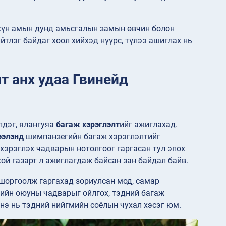
хүн амын дунд амьсгалын замын өвчин болон
йтлэг байдаг хоол хийхэд нүүрс, түлээ ашиглах нь
т анх удаа Гвинейд
лдэг, ялангуяа
багаж хэрэглэлт
ийг ажиглахад.
ээлэнд
шимпанзегийн багаж хэрэглэлтийг
хэрэглэх чадварын нотолгоог гаргасан тул эпох
хой газарт л ажиглагдаж байсан зан байдал байв.
оргоолж гаргахад зориулсан мод, самар
гийн оюуны чадварыг ойлгох, тэдний багаж
энэ нь тэдний нийгмийн соёлын чухал хэсэг юм.