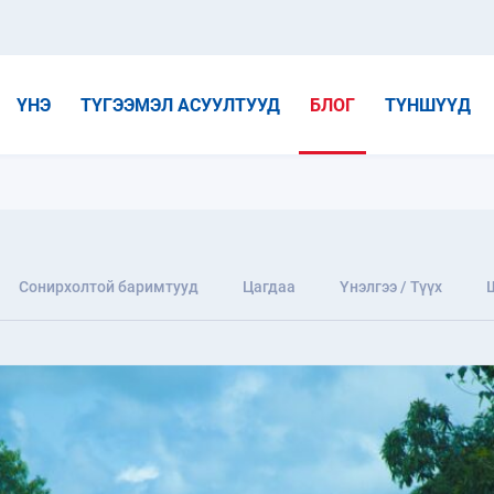
ҮНЭ
ТҮГЭЭМЭЛ АСУУЛТУУД
БЛОГ
ТҮНШҮҮД
Сонирхолтой баримтууд
Цагдаа
Үнэлгээ / Түүх