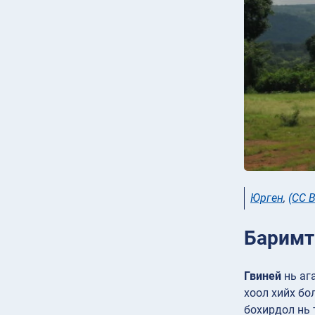
Юрген
,
(CC B
Баримт
Гвиней
нь аг
хоол хийх бо
бохирдол нь 