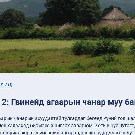
Y 2.0)
 2: Гвинейд агаарын чанар муу б
аарын чанарын асуудалтай тулгардаг бөгөөд үүний гол шал
лон халаахад биомасс ашиглах зэрэг юм. Хотын бүс нутагт
тээврийн хэрэгслийн хийн ялгарал, хогийн удирдлагын ду