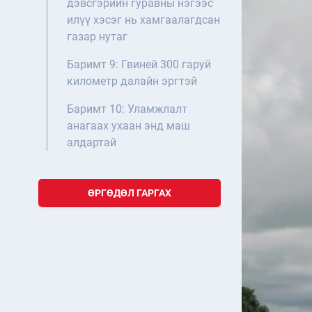
дэвсгэрийн гуравны нэгээс
илүү хэсэг нь хамгаалагдсан
газар нутаг
Баримт 9: Гвиней 300 гаруй
километр далайн эргтэй
Баримт 10: Уламжлалт
анагаах ухаан энд маш
алдартай
ӨРГӨДӨЛ ГАРГАХ