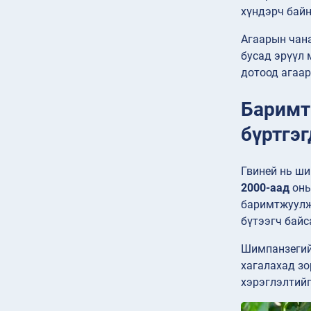
хүндэрч байн
Агаарын чан
бусад эрүүл 
дотоод агаар
Баримт
бүртгэ
Гвиней нь ши
2000-аад
оны
баримтжуулжэ
бүтээгч байс
Шимпанзегий
хагалахад зо
хэрэглэлтийг