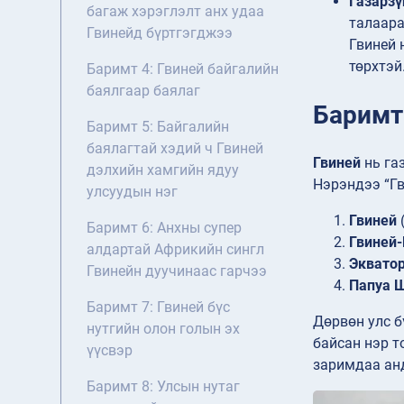
Газарзү
багаж хэрэглэлт анх удаа
талаара
Гвинейд бүртгэгджээ
Гвиней 
төрхтэй
Баримт 4: Гвиней байгалийн
баялгаар баялаг
Баримт 
Баримт 5: Байгалийн
баялагтай хэдий ч Гвиней
Гвиней
нь га
дэлхийн хамгийн ядуу
Нэрэндээ “Гв
улсуудын нэг
Гвиней
Баримт 6: Анхны супер
Гвиней-
алдартай Африкийн сингл
Эквато
Гвинейн дуучинаас гарчээ
Папуа Ш
Баримт 7: Гвиней бүс
Дөрвөн улс б
нутгийн олон голын эх
байсан нэр т
үүсвэр
заримдаа ан
Баримт 8: Улсын нутаг