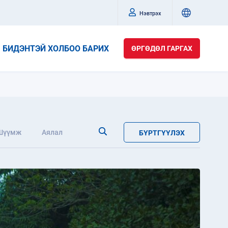
Нэвтрэх
БИДЭНТЭЙ ХОЛБОО БАРИХ
ӨРГӨДӨЛ ГАРГАХ
Шүүмж
Аялал
БҮРТГҮҮЛЭХ