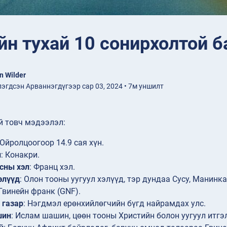
йн тухай 10 сонирхолтой 
n Wilder
эгдсэн Арваннэгдүгээр сар 03, 2024 • 7м уншилт
й товч мэдээлэл:
 Ойролцоогоор 14.9 сая хүн.
л
: Конакри.
сны хэл
: Франц хэл.
элүүд
: Олон тооны уугуул хэлүүд, тэр дундаа Сусу, Манинк
 Гвинейн франк (GNF).
 газар
: Нэгдмэл ерөнхийлөгчийн бүгд найрамдах улс.
шин
: Ислам шашин, цөөн тооны Христийн болон уугуул итг