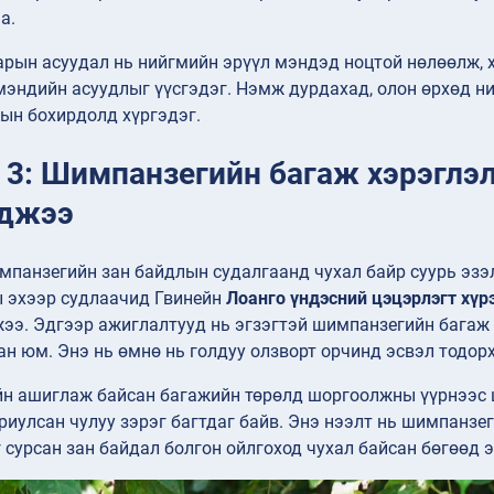
а.
арын асуудал нь нийгмийн эрүүл мэндэд ноцтой нөлөөлж, 
мэндийн асуудлыг үүсгэдэг. Нэмж дурдахад, олон өрхөд ни
ын бохирдолд хүргэдэг.
 3: Шимпанзегийн багаж хэрэглэл
гджээ
мпанзегийн зан байдлын судалгаанд чухал байр суурь эзэ
 эхээр судлаачид Гвинейн
Лоанго үндэсний цэцэрлэгт хүр
э. Эдгээр ажиглалтууд нь эгзэгтэй шимпанзегийн багаж 
ан юм. Энэ нь өмнө нь голдуу олзворт орчинд эсвэл тодор
н ашиглаж байсан багажийн төрөлд шоргоолжны үүрнээс ш
риулсан чулуу зэрэг багтдаг байв. Энэ нээлт нь шимпанзе
 сурсан зан байдал болгон ойлгоход чухал байсан бөгөөд 