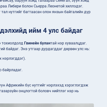
-Бисау, баруун хойд талаараа Сенегал, зүүн хойд
араа Либери болон Сьерра Леонетой хиллэдэг.
т тал нутгийг багтаасан олон янзын байгалийн дүр
 дэлхийд ийм 4 улс байдаг
нэ тохиолдолд
Гвинейн булан
тай нэр хуваалцдаг.
ий байдаг. Энэ утгаар дурдагддаг дөрвөн улс нь:
ж нэрлэгддэг).
о байрладаг.
руун Африкийн бүс нутгийг нэрлэхэд хэрэглэгдэж
 газарзүйн онцлогтой боловч нийтлэг нэр нь