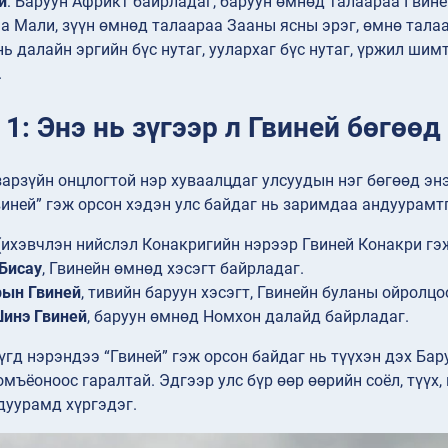
й
: Баруун Африкт байрладаг, баруун өмнөд талаараа Гвиней
а Мали, зүүн өмнөд талаараа Зааны ясны эрэг, өмнө тала
нь далайн эргийн бүс нутаг, уулархаг бүс нутаг, үржил шим
.
1: Энэ нь зүгээр л Гвиней бөгөөд
зарзүйн онцлогтой нэр хуваалцдаг улсуудын нэг бөгөөд э
иней” гэж орсон хэдэн улс байдаг нь заримдаа андуурамтг
(ихэвчлэн нийслэл Конакригийн нэрээр Гвиней Конакри гэ
Бисау
, Гвинейн өмнөд хэсэгт байрладаг.
рын Гвиней
, тивийн баруун хэсэгт, Гвинейн буланы ойролцо
инэ Гвиней
, баруун өмнөд Номхон далайд байрладаг.
үгд нэрэндээ “Гвиней” гэж орсон байдаг нь түүхэн дэх Ба
омъёоноос гаралтай. Эдгээр улс бүр өөр өөрийн соёл, түүх,
дуурамд хүргэдэг.