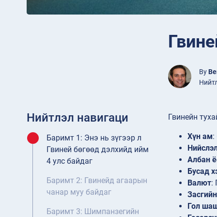
Гвине
By
Be
Нийтл
Нийтлэл навигаци
Гвинейн туха
Хүн ам
:
Баримт 1: Энэ нь зүгээр л
Нийслэ
Гвиней бөгөөд дэлхийд ийм
Албан ё
4 улс байдаг
Бусад х
Баримт 2: Гвинейд агаарын
Валют
:
чанар муу байдаг
Засгийн
Гол ша
Баримт 3: Шимпанзегийн