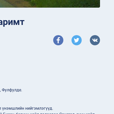
баримт
а, Фулфулде.
эл үнэмшлийн нийгэмлэгүүд.