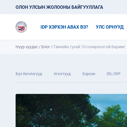
ОЛОН УЛСЫН ЖОЛООНЫ БАЙГУУЛЛАГА
IDP ХЭРХЭН АВАХ ВЭ?
УЛС ОРНУУД
Нүүр хуудас
/
Блог
/
Гвинейн тухай 10 сонирхолтой баримт
Бүх бичлэгүүд
Агентууд
Хэрхэн
IDL/IDP