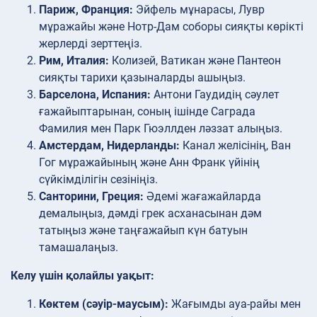
Париж, Франция:
Эйфель мұнарасы, Лувр
мұражайы және Нотр-Дам соборы сияқты көрікті
жерлерді зерттеңіз.
Рим, Италия:
Колизей, Ватикан және Пантеон
сияқты тарихи қазыналарды ашыңыз.
Барселона, Испания:
Антони Гаудидің сәулет
ғажайыптарынан, соның ішінде Саграда
Фамилия мен Парк Гюэллден ләззат алыңыз.
Амстердам, Нидерланды:
Канал желісінің, Ван
Гог мұражайының және Анн Франк үйінің
сүйкімділігін сезініңіз.
Санторини, Греция:
Әдемі жағажайларда
демалыңыз, дәмді грек асханасынан дәм
татыңыз және таңғажайып күн батуын
тамашалаңыз.
Келу үшін қолайлы уақыт:
Көктем (сәуір-маусым):
Жағымды ауа-райы мен