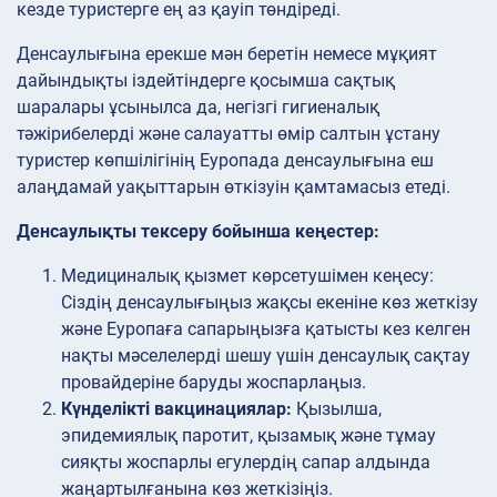
кезде туристерге ең аз қауіп төндіреді.
Денсаулығына ерекше мән беретін немесе мұқият
дайындықты іздейтіндерге қосымша сақтық
шаралары ұсынылса да, негізгі гигиеналық
тәжірибелерді және салауатты өмір салтын ұстану
туристер көпшілігінің Еуропада денсаулығына еш
алаңдамай уақыттарын өткізуін қамтамасыз етеді.
Денсаулықты тексеру бойынша кеңестер:
Медициналық қызмет көрсетушімен
кеңесу:
Сіздің денсаулығыңыз жақсы екеніне көз жеткізу
және Еуропаға сапарыңызға қатысты кез келген
нақты мәселелерді шешу үшін денсаулық сақтау
провайдеріне баруды жоспарлаңыз.
Күнделікті вакцинациялар:
Қызылша,
эпидемиялық паротит, қызамық және тұмау
сияқты жоспарлы егулердің сапар алдында
жаңартылғанына көз жеткізіңіз.