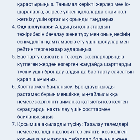
қарастырыңыз. Танымал көрікті жерлер мен іс-
шараларға, әсіресе үлкен қалаларда оңай қол
жеткізу үшін орталық орынды таңдаңыз.
Оқу шолулары:
Алдыңғы қонақтардың
тәжірибесін бағалау және тұру мен оның иесінің
сенімділігін қамтамасыз ету үшін шолулар мен
рейтингтерге назар аударыңыз.
Бас тарту саясатын
тексеру: жоспарларыңыз
күтпеген жерден өзгерген жағдайда шарттарды
түсіну үшін брондау алдында бас тарту саясатын
қарап шығыңыз.
Хосттармен
байланысу: Брондауыңызды
растамас бұрын меншікке, ыңғайлылыққа
немесе жергілікті аймаққа қатысты кез келген
сұрақтарды нақтылау үшін хосттармен
байланысыңыз.
Қосымша ақыларды
түсіну: Тазалау төлемдері
немесе кепілдік депозиттер сияқты кез келген
қосымша ақылардан хабардар болыңыз және