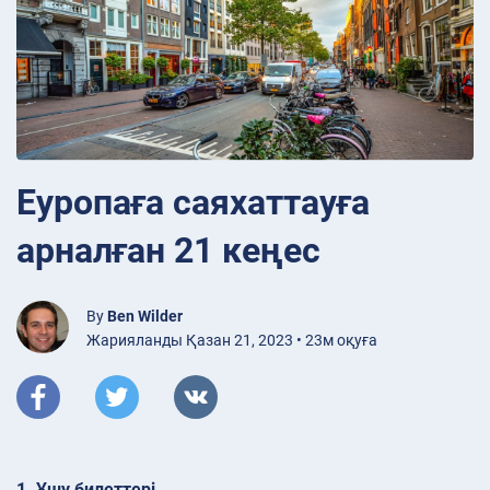
Еуропаға саяхаттауға
арналған 21 кеңес
By
Ben Wilder
Жарияланды Қазан 21, 2023 • 23м оқуға
1. Ұшу билеттері