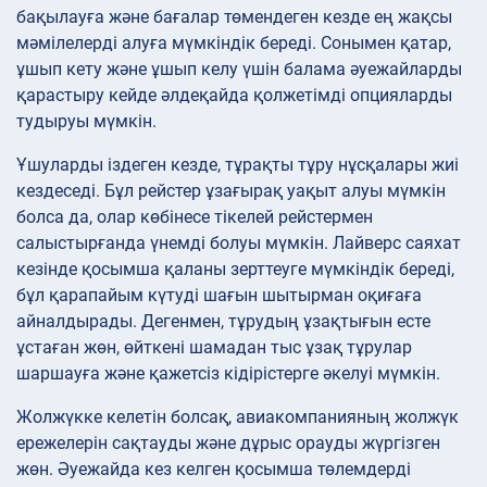
бақылауға және бағалар төмендеген кезде ең жақсы
мәмілелерді алуға мүмкіндік береді. Сонымен қатар,
ұшып кету және ұшып келу үшін балама әуежайларды
қарастыру кейде әлдеқайда қолжетімді опцияларды
тудыруы мүмкін.
Ұшуларды іздеген кезде, тұрақты тұру нұсқалары жиі
кездеседі. Бұл рейстер ұзағырақ уақыт алуы мүмкін
болса да, олар көбінесе тікелей рейстермен
салыстырғанда үнемді болуы мүмкін. Лайверс саяхат
кезінде қосымша қаланы зерттеуге мүмкіндік береді,
бұл қарапайым күтуді шағын шытырман оқиғаға
айналдырады. Дегенмен, тұрудың ұзақтығын есте
ұстаған жөн, өйткені шамадан тыс ұзақ тұрулар
шаршауға және қажетсіз кідірістерге әкелуі мүмкін.
Жолжүкке келетін болсақ, авиакомпанияның жолжүк
ережелерін сақтауды және дұрыс орауды жүргізген
жөн. Әуежайда кез келген қосымша төлемдерді