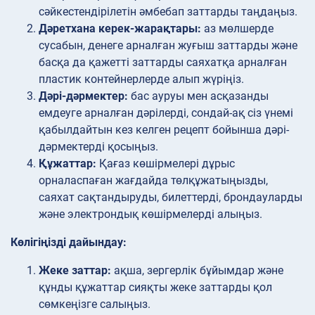
сәйкестендірілетін әмбебап заттарды таңдаңыз.
Дәретхана керек-жарақтары:
аз мөлшерде
сусабын, денеге арналған жуғыш заттарды және
басқа да қажетті заттарды саяхатқа арналған
пластик контейнерлерде алып жүріңіз.
Дәрі-дәрмектер:
бас ауруы мен асқазанды
емдеуге арналған дәрілерді, сондай-ақ сіз үнемі
қабылдайтын кез келген рецепт бойынша дәрі-
дәрмектерді қосыңыз.
Құжаттар:
Қағаз көшірмелері дұрыс
орналаспаған жағдайда төлқұжатыңызды,
саяхат сақтандыруды, билеттерді, брондауларды
және электрондық көшірмелерді алыңыз.
Көлігіңізді дайындау:
Жеке заттар:
ақша, зергерлік бұйымдар және
құнды құжаттар сияқты жеке заттарды қол
сөмкеңізге салыңыз.