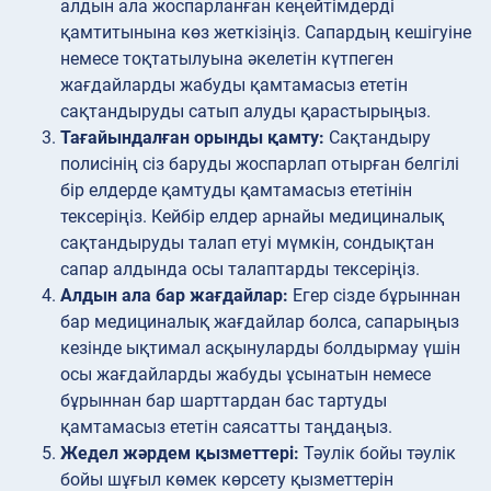
алдын ала жоспарланған кеңейтімдерді
қамтитынына көз жеткізіңіз. Сапардың кешігуіне
немесе тоқтатылуына әкелетін күтпеген
жағдайларды жабуды қамтамасыз ететін
сақтандыруды сатып алуды қарастырыңыз.
Тағайындалған орынды қамту:
Сақтандыру
полисінің сіз баруды жоспарлап отырған белгілі
бір елдерде қамтуды қамтамасыз ететінін
тексеріңіз. Кейбір елдер арнайы медициналық
сақтандыруды талап етуі мүмкін, сондықтан
сапар алдында осы талаптарды тексеріңіз.
Алдын ала бар жағдайлар:
Егер сізде бұрыннан
бар медициналық жағдайлар болса, сапарыңыз
кезінде ықтимал асқынуларды болдырмау үшін
осы жағдайларды жабуды ұсынатын немесе
бұрыннан бар шарттардан бас тартуды
қамтамасыз ететін саясатты таңдаңыз.
Жедел жәрдем қызметтері:
Тәулік бойы тәулік
бойы шұғыл көмек көрсету қызметтерін