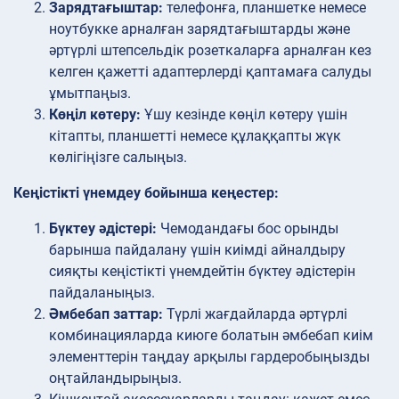
Зарядтағыштар:
телефонға, планшетке немесе
ноутбукке арналған зарядтағыштарды және
әртүрлі штепсельдік розеткаларға арналған кез
келген қажетті адаптерлерді қаптамаға салуды
ұмытпаңыз.
Көңіл көтеру:
Ұшу кезінде көңіл көтеру үшін
кітапты, планшетті немесе құлаққапты жүк
көлігіңізге салыңыз.
Кеңістікті үнемдеу бойынша кеңестер:
Бүктеу әдістері:
Чемодандағы бос орынды
барынша пайдалану үшін киімді айналдыру
сияқты кеңістікті үнемдейтін бүктеу әдістерін
пайдаланыңыз.
Әмбебап заттар:
Түрлі жағдайларда әртүрлі
комбинацияларда киюге болатын әмбебап киім
элементтерін таңдау арқылы гардеробыңызды
оңтайландырыңыз.