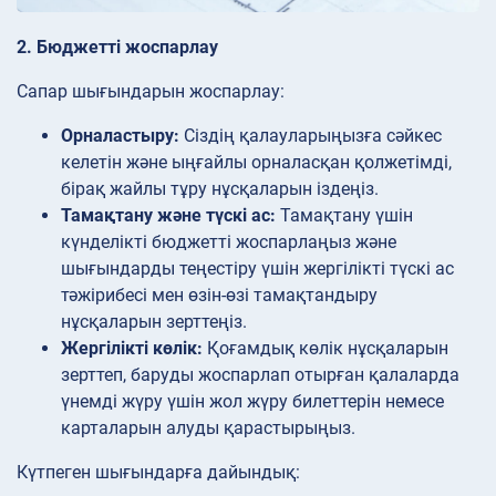
2. Бюджетті жоспарлау
Сапар шығындарын жоспарлау:
Орналастыру:
Сіздің қалауларыңызға сәйкес
келетін және ыңғайлы орналасқан қолжетімді,
бірақ жайлы тұру нұсқаларын іздеңіз.
Тамақтану және түскі ас:
Тамақтану үшін
күнделікті бюджетті жоспарлаңыз және
шығындарды теңестіру үшін жергілікті түскі ас
тәжірибесі мен өзін-өзі тамақтандыру
нұсқаларын зерттеңіз.
Жергілікті көлік:
Қоғамдық көлік нұсқаларын
зерттеп, баруды жоспарлап отырған қалаларда
үнемді жүру үшін жол жүру билеттерін немесе
карталарын алуды қарастырыңыз.
Күтпеген шығындарға дайындық: