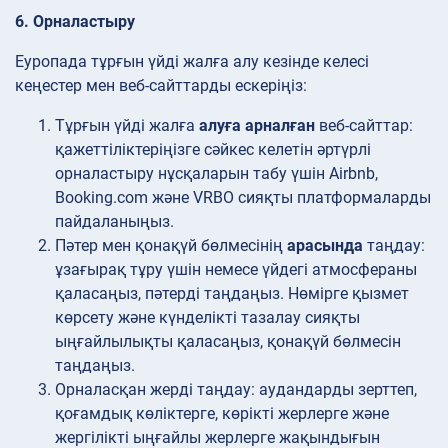
6. Орналастыру
Еуропада тұрғын үйді жалға алу кезінде келесі
кеңестер мен веб-сайттарды ескеріңіз:
Тұрғын үйді жалға
алуға арналған
веб-сайттар:
қажеттіліктеріңізге сәйкес келетін әртүрлі
орналастыру нұсқаларын табу үшін Airbnb,
Booking.com және VRBO сияқты платформаларды
пайдаланыңыз.
Пәтер мен қонақүй бөлмесінің
арасында
таңдау:
ұзағырақ тұру үшін немесе үйдегі атмосфераны
қаласаңыз, пәтерді таңдаңыз. Нөмірге қызмет
көрсету және күнделікті тазалау сияқты
ыңғайлылықты қаласаңыз, қонақүй бөлмесін
таңдаңыз.
Орналасқан жерді
таңдау: аудандарды зерттеп,
қоғамдық көліктерге, көрікті жерлерге және
жергілікті ыңғайлы жерлерге жақындығын