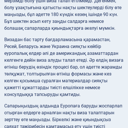
мерзімді болу үшін виза талап етілмейді. Дегенмен,
болу ұзақтығына қатысты нақты шектеулерді білу өте
маңызды, бұл әдетте 180 күндік кезең ішінде 90 күн.
Бұл шектен асып кету заңды салдарға немесе
болашақ сапарларда қиындықтарға әкелуі мүмкін.
Визадан бас тарту бағдарламасына қарамастан,
Ресей, Беларусь және Украина сияқты кейбір
еуропалық елдер әлі де американдық азаматтардан
келгенге дейін виза алуды талап етеді. Әр елдің визаға
өтініш берудің өзіндік процесі бар, ол әдетте жарамды
төлқұжат, толтырылған өтініш формасы және кез
келген қосымша сұралған материалдар сияқты
қажетті құжаттарды тиісті елшілікке немесе
консулдыққа тапсыруды қамтиды.
Сапарыңыздың алдында Еуропаға баруды жоспарлап
отырған елдерге арналған нақты виза талаптарын
зерттеу өте маңызды. Біркелкі және қиындықсыз
саяхат тәжірибесін қамтамасыз ету үшін тиісті