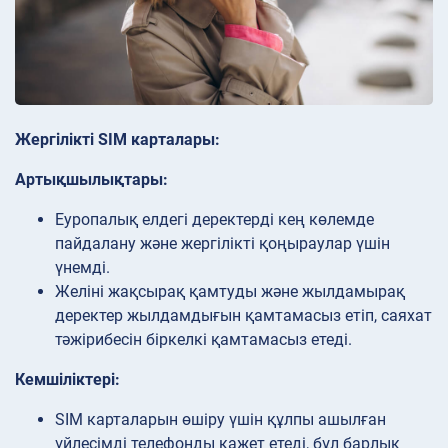
Жергілікті SIM карталары:
Артықшылықтары:
Еуропалық елдегі деректерді кең көлемде
пайдалану және жергілікті қоңыраулар үшін
үнемді.
Желіні жақсырақ қамтуды және жылдамырақ
деректер жылдамдығын қамтамасыз етіп, саяхат
тәжірибесін біркелкі қамтамасыз етеді.
Кемшіліктері:
SIM карталарын өшіру үшін құлпы ашылған
үйлесімді телефонды қажет етеді, бұл барлық