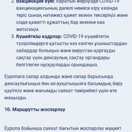
Вакцинация күйі:
баратын жеріңізде COVID-19
вакцинациясының дәлелі немесе кіру кезінде
теріс сынақ нәтижесі қажет екенін тексеріңіз және
сізде қажетті құжаттың бар екеніне көз
жеткізіңіз.
Күшейткіш кадрлар:
COVID-19 күшейтетін
түсірілімдерге қатысты кез келген ұсыныстардан
хабардар болыңыз және вирустан қорғауды
сақтау үшін денсаулық сақтау органдары
белгілеген нұсқауларды орындаңыз.
Еуропаға сапар алдында және сапар барысында
денсаулығыңыз бен әл-ауқатыңызға басымдық беру
қауіпсіз және жағымды саяхат тәжірибесі үшін өте
маңызды.
10. Маршрутты жоспарлау
Еуропа бойынша саяхат бағытын жоспарлау мұқият