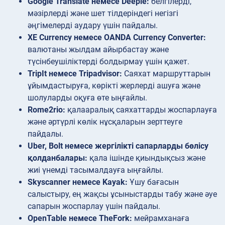
Google Translate немесе Deeple:
белгілерді,
мәзірлерді және шет тілдеріндегі негізгі
әңгімелерді аудару үшін пайдалы.
XE Currency немесе OANDA Currency Converter:
валютаны жылдам айырбастау және
түсінбеушіліктерді болдырмау үшін қажет.
TripIt немесе Tripadvisor:
Саяхат маршруттарын
ұйымдастыруға, көрікті жерлерді ашуға және
шолуларды оқуға өте ыңғайлы.
Rome2rio:
қалааралық саяхаттарды жоспарлауға
және әртүрлі көлік нұсқаларын зерттеуге
пайдалы.
Uber, Bolt немесе жергілікті сапарларды бөлісу
қолданбалары:
қала ішінде қиындықсыз және
жиі үнемді тасымалдауға ыңғайлы.
Skyscanner немесе Kayak:
Ұшу бағасын
салыстыру, ең жақсы ұсыныстарды табу және әуе
сапарын жоспарлау үшін пайдалы.
OpenTable немесе TheFork:
мейрамханаға