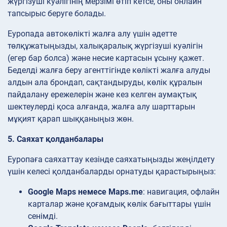
жүргізуші куәлігінің мерзімі өтіп кетсе, оны онлайн
тапсырыс беруге болады.
Еуропада автокөлікті жалға алу үшін әдетте
төлқұжатыңызды, халықаралық жүргізуші куәлігін
(егер бар болса) және несие картасын ұсыну қажет.
Беделді жалға беру агенттігінде көлікті жалға алуды
алдын ала брондап, сақтандыруды, көлік құралын
пайдалану ережелерін және кез келген аумақтық
шектеулерді қоса алғанда, жалға алу шарттарын
мұқият қарап шыққаныңыз жөн.
5. Саяхат қолданбалары
Еуропаға саяхаттау кезінде саяхатыңызды жеңілдету
үшін келесі қолданбаларды орнатуды қарастырыңыз:
Google Maps немесе Maps.me
: навигация, офлайн
карталар және қоғамдық көлік бағыттары үшін
сенімді.