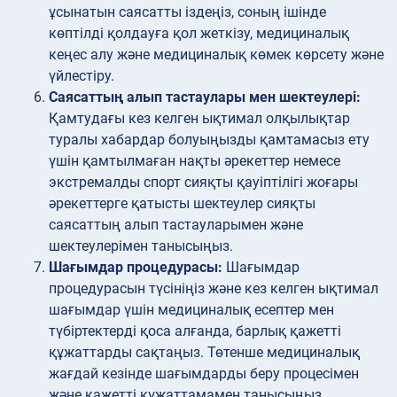
ұсынатын саясатты іздеңіз, соның ішінде
көптілді қолдауға қол жеткізу, медициналық
кеңес алу және медициналық көмек көрсету және
үйлестіру.
Саясаттың алып тастаулары мен шектеулері:
Қамтудағы кез келген ықтимал олқылықтар
туралы хабардар болуыңызды қамтамасыз ету
үшін қамтылмаған нақты әрекеттер немесе
экстремалды спорт сияқты қауіптілігі жоғары
әрекеттерге қатысты шектеулер сияқты
саясаттың алып тастауларымен және
шектеулерімен танысыңыз.
Шағымдар процедурасы:
Шағымдар
процедурасын түсініңіз және кез келген ықтимал
шағымдар үшін медициналық есептер мен
түбіртектерді қоса алғанда, барлық қажетті
құжаттарды сақтаңыз. Төтенше медициналық
жағдай кезінде шағымдарды беру процесімен
және қажетті құжаттамамен танысыңыз.