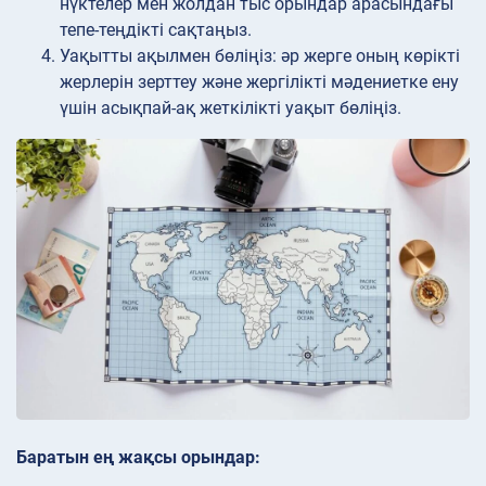
нүктелер мен жолдан тыс орындар арасындағы
тепе-теңдікті сақтаңыз.
Уақытты ақылмен
бөліңіз: әр жерге оның көрікті
жерлерін зерттеу және жергілікті мәдениетке ену
үшін асықпай-ақ жеткілікті уақыт бөліңіз.
Баратын ең жақсы орындар: