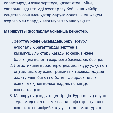
қарастыруды және зерттеуді қажет етеді. Міне,
сапарыңызды тиімді жоспарлау бойынша кейбір
кеңестер, сонымен қатар баруға болатын ең жақсы
жерлер мен оларды зерттеуге тамаша уақыт:
Маршрутты жоспарлау бойынша кеңестер:
Зерттеу және басымдық беру:
әртүрлі
еуропалық бағыттарды зерттеңіз,
қызығушылықтарыңызды ескеріңіз және
барғыңыз келетін жерлерге басымдық беріңіз.
Логистиканы
қарастырыңыз: жол жүру уақытын
оңтайландыру және транзиттік тасымалдауды
азайту үшін бағытты бағыттар арасындағы
жақындық пен қолжетімділік негізінде
жоспарлаңыз.
Маршрутыңызды
теңестіріңіз: Еуропаның алуан
түрлі мәдениеттері мен ландшафттары туралы
жан-жақты тәжірибе алу үшін танымал туристік