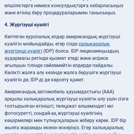
елшіліктерге немесе консулдықтарға хабарласыңыз
және өтініш беру процедураларымен танысыңыз.
4. Жүргізуші куәлігі
Көптеген еуропалық елдер американдық жүргізуші
куәлігін мойындайды, егер сізде
халықаралық
жүргізуші куәлігі
(IDP) болса. IDP лицензияңыздың
аудармасы ретінде қызмет етеді және әсіресе
ағылшын тілінде сөйлемейтін елдерде пайдалы.
Көлікті жалға алу кезінде жалға берушіге жүргізуші
куәлігін де, IDP-ді де көрсету қажет.
Американдық автомобиль қауымдастығы (AAA)
арқылы халықаралық жүргізуші куәлігін алу үшін сізге
толтырылған өтінішті, төлқұжат өлшеміндегі екі
фотосуретті, сондай-ақ жүргізуші куәлігінің
көшірмелері мен түпнұсқаларын жіберу керек. IDP бір
жылға жарамды екенін ескеріңіз. Егер халықаралық