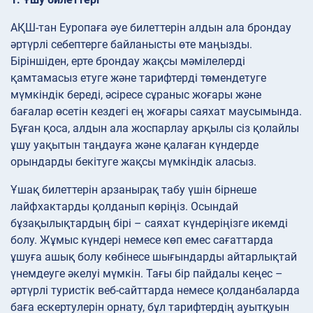
АҚШ-тан Еуропаға әуе билеттерін алдын ала брондау
әртүрлі себептерге байланысты өте маңызды.
Біріншіден, ерте брондау жақсы мәмілелерді
қамтамасыз етуге және тарифтерді төмендетуге
мүмкіндік береді, әсіресе сұраныс жоғары және
бағалар өсетін кездегі ең жоғары саяхат маусымында.
Бұған қоса, алдын ала жоспарлау арқылы сіз қолайлы
ұшу уақытын таңдауға және қалаған күндерде
орындарды бекітуге жақсы мүмкіндік аласыз.
Ұшақ билеттерін арзанырақ табу үшін бірнеше
лайфхактарды қолданып көріңіз. Осындай
бұзақылықтардың бірі – саяхат күндеріңізге икемді
болу. Жұмыс күндері немесе көп емес сағаттарда
ұшуға ашық болу көбінесе шығындарды айтарлықтай
үнемдеуге әкелуі мүмкін. Тағы бір пайдалы кеңес –
әртүрлі туристік веб-сайттарда немесе қолданбаларда
баға ескертулерін орнату, бұл тарифтердің ауытқуын