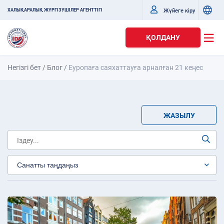
Жүйеге кіру
ХАЛЫҚАРАЛЫҚ ЖҮРГІЗУШІЛЕР АГЕНТТІГІ
ҚОЛДАНУ
Негізгі бет
/
Блог
/
Еуропаға саяхаттауға арналған 21 кеңес
ЖАЗЫЛУ