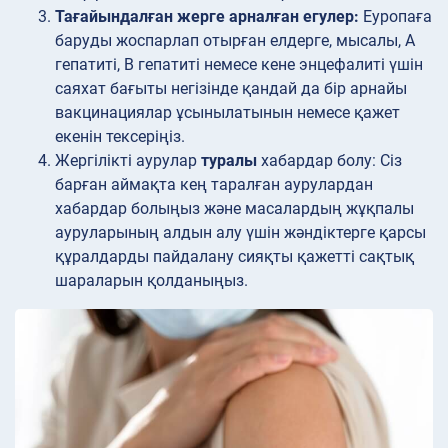
Тағайындалған жерге арналған егулер:
Еуропаға
баруды жоспарлап отырған елдерге, мысалы, А
гепатиті, В гепатиті немесе кене энцефалиті үшін
саяхат бағыты негізінде қандай да бір арнайы
вакцинациялар ұсынылатынын немесе қажет
екенін тексеріңіз.
Жергілікті аурулар
туралы
хабардар болу: Сіз
барған аймақта кең таралған аурулардан
хабардар болыңыз және масалардың жұқпалы
ауруларының алдын алу үшін жәндіктерге қарсы
құралдарды пайдалану сияқты қажетті сақтық
шараларын қолданыңыз.