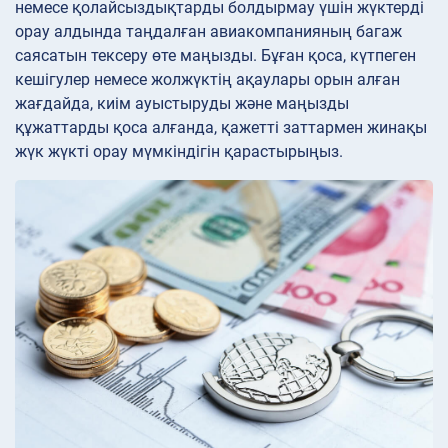
немесе қолайсыздықтарды болдырмау үшін жүктерді
орау алдында таңдалған авиакомпанияның багаж
саясатын тексеру өте маңызды. Бұған қоса, күтпеген
кешігулер немесе жолжүктің ақаулары орын алған
жағдайда, киім ауыстыруды және маңызды
құжаттарды қоса алғанда, қажетті заттармен жинақы
жүк жүкті орау мүмкіндігін қарастырыңыз.