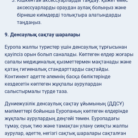
Кішкентай аксессуарларды
таңдау: қажет емес
аксессуарларды ораудан аулақ болыңыз және
бірнеше киімдерді толықтыра алатындарды
таңдаңыз.
9. Денсаулық сақтау шаралары
Еуропа жалпы туристер үшін денсаулық тұрғысынан
қауіпсіз орын болып саналады. Көптеген елдер жоғары
сапалы медициналық қызметтермен мақтанады және
қатаң гигиеналық стандарттарды сақтайды.
Континент әдетте әлемнің басқа бөліктерінде
кездесетін көптеген жұқпалы аурулардан
салыстырмалы түрде таза.
Дүниежүзілік денсаулық сақтау ұйымының (ДДСҰ)
мәліметтері бойынша Еуропаның көптеген елдерінде
жұқпалы аурулардың деңгейі төмен. Еуропадағы
тұмау, суық тию және тамақтан улану сияқты жалпы
аурулар, әдетте, негізгі сақтық шаралары сақталған