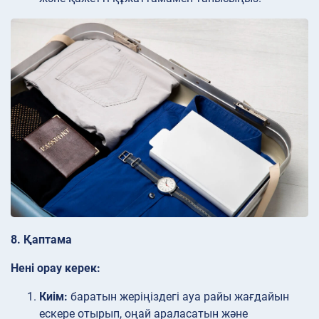
8. Қаптама
Нені орау керек:
Киім:
баратын жеріңіздегі ауа райы жағдайын
ескере отырып, оңай араласатын және