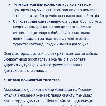
Төтенше жағдай қоры:
сапарыңыз кезінде
туындауы мүмкін күтпеген жағдайлар немесе
төтенше жағдайлар үшін қосымша ақша бөліңіз.
Саяхаттарды сақтандыру:
сапардан бас тартуға,
медициналық төтенше жағдайларға немесе
күтпеген оқиғаларға байланысты ықтимал
шығындардан өзіңізді қорғау үшін кешенді
туристік сақтандыруды инвестициялаңыз.
Осы факторларды ескере отырып және соған сәйкес
бюджетіңізді жоспарлау арқылы сіз Еуропаға
қаржылық тұрақты және стресссіз сапарды
қамтамасыз ете аласыз.
3. Визаға қойылатын талаптар
Американдық саяхатшылар үшін, әдетте, Франция,
Италия, Германия және Испания сияқты танымал
бағыттарды қамтитын Шенген аймағында қысқа