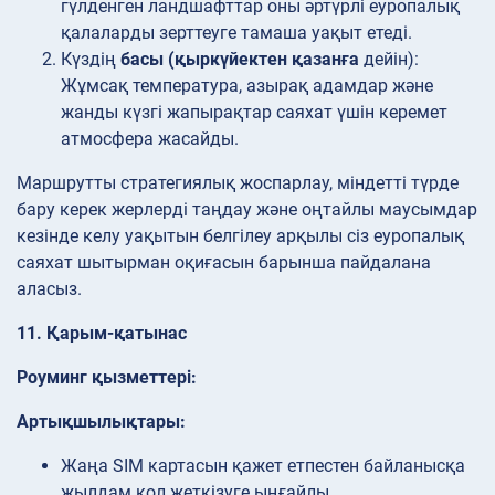
гүлденген ландшафттар оны әртүрлі еуропалық
қалаларды зерттеуге тамаша уақыт етеді.
Күздің
басы (қыркүйектен қазанға
дейін):
Жұмсақ температура, азырақ адамдар және
жанды күзгі жапырақтар саяхат үшін керемет
атмосфера жасайды.
Маршрутты стратегиялық жоспарлау, міндетті түрде
бару керек жерлерді таңдау және оңтайлы маусымдар
кезінде келу уақытын белгілеу арқылы сіз еуропалық
саяхат шытырман оқиғасын барынша пайдалана
аласыз.
11. Қарым-қатынас
Роуминг қызметтері:
Артықшылықтары:
Жаңа SIM картасын қажет етпестен байланысқа
жылдам қол жеткізуге ыңғайлы.