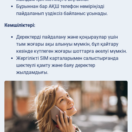
Бұрыннан бар АҚШ телефон нөміріңізді
пайдаланып үздіксіз байланыс ұсынады.
Кемшіліктері:
Деректерді пайдалану және қоңыраулар үшін
тым жоғары ақы алынуы мүмкін, бұл қайтару
кезінде күтпеген жоғары шоттарға әкелуі мүмкін.
Жергілікті SIM карталарымен салыстырғанда
шектеулі қамту және баяу деректер
жылдамдығы.