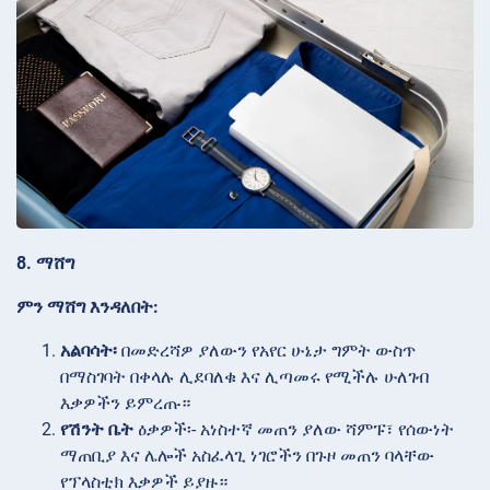
8. ማሸግ
ምን ማሸግ እንዳለበት:
አልባሳት፡
በመድረሻዎ ያለውን የአየር ሁኔታ ግምት ውስጥ
በማስገባት በቀላሉ ሊደባለቁ እና ሊጣመሩ የሚችሉ ሁለገብ
እቃዎችን ይምረጡ።
የሽንት ቤት
ዕቃዎች፡- አነስተኛ መጠን ያለው ሻምፑ፣ የሰውነት
ማጠቢያ እና ሌሎች አስፈላጊ ነገሮችን በጉዞ መጠን ባላቸው
የፕላስቲክ እቃዎች ይያዙ።