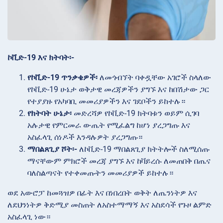
ኮቪድ-19 እና ክትባት፡-
የኮቪድ-19 ጥንቃቄዎች፡
ለመጎብኘት ባቀዷቸው አገሮች ስላለው
የኮቪድ-19 ሁኔታ ወቅታዊ መረጃዎችን ያግኙ እና ከበሽታው ጋር
የተያያዙ የአካባቢ መመሪያዎችን እና ገደቦችን ይከተሉ።
የክትባት ሁኔታ፡
መድረሻዎ የኮቪድ-19 ክትባቱን ወይም ሲገባ
አሉታዊ የምርመራ ውጤት የሚፈልግ ከሆነ ያረጋግጡ እና
አስፈላጊ ሰነዶች እንዳሉዎት ያረጋግጡ።
ማበልጸጊያ ሾት፡-
ለኮቪድ-19 ማበልጸጊያ ክትትሎች ስለሚሰጡ
ማናቸውም ምክሮች መረጃ ያግኙ እና ከቫይረሱ ለመጠበቅ በጤና
ባለስልጣናት የተቀመጡትን መመሪያዎች ይከተሉ።
ወደ አውሮፓ ከመጓዝዎ በፊት እና በነበረበት ወቅት ለጤንነትዎ እና
ለደህንነትዎ ቅድሚያ መስጠት ለአስተማማኝ እና አስደሳች የጉዞ ልምድ
አስፈላጊ ነው።