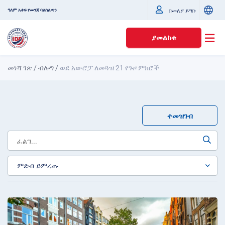
ዓለም አቀፍ የመንጃ ባለስልጣን
በመለያ ይግቡ
ያመልክቱ
መነሻ ገጽ
/
ብሎግ
/
ወደ አውሮፓ ለመጓዝ 21 የጉዞ ምክሮች
ተመዝገብ