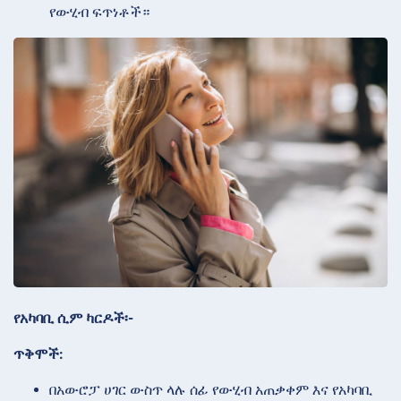
የውሂብ ፍጥነቶች።
የአካባቢ ሲም ካርዶች፡-
ጥቅሞች:
በአውሮፓ ሀገር ውስጥ ላሉ ሰፊ የውሂብ አጠቃቀም እና የአካባቢ