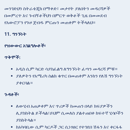
መንገድህን ስትራቴጂክ በማቀድ፣ መታየት ያለበትን መዳረሻዎች
በመምረጥ እና ጉብኝቶችህን በምርጥ ወቅቶች ጊዜ በመመደብ
የአውሮፓን የጉዞ ጀብዱ ምርጡን መጠቀም ትችላለህ።
11. ግንኙነት
የዝውውር አገልግሎቶች፡
ጥቅሞች:
አዲስ ሲም ካርድ ሳያስፈልግ ለግንኙነት ፈጣን መዳረሻ ምቹ።
ያለዎትን የአሜሪካ ስልክ ቁጥር በመጠቀም እንከን የለሽ ግንኙነት
ያቀርባል።
ጉዳቶች፡
ለውሂብ አጠቃቀም እና ጥሪዎች ከመጠን በላይ ክፍያዎችን
ሊያስከትል ይችላል፣ይህም ሲመለስ ያልተጠበቀ ከፍተኛ ሂሳቦችን
ያስከትላል።
ከአካባቢው ሲም ካርዶች ጋር ሲነፃፀር የተገደበ ሽፋን እና ቀርፋፋ