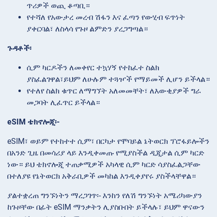
ጥሪዎች ወጪ ቆጣቢ።
የተሻለ የአውታረ መረብ ሽፋን እና ፈጣን የውሂብ ፍጥነት
ያቀርባል፣ ለስላሳ የጉዞ ልምድን ያረጋግጣል።
ጉዳቶች፡
ሲም ካርዶችን ለመቀየር ተኳሃኝ የተከፈተ ስልክ
ያስፈልገዋል፣ይህም ለሁሉም ተጓዦች የማይመች ሊሆን ይችላል።
የተለየ ስልክ ቁጥር ለማግኘት አለመመቸት፣ ለእውቂያዎች ግራ
መጋባት ሊፈጥር ይችላል።
eSIM ቴክኖሎጂ፡-
eSIM፣ ወይም የተከተተ ሲም፣ በርካታ የሞባይል ኔትወርክ ፕሮፋይሎችን
በአንድ ጊዜ በመሳሪያ ላይ እንዲቀመጡ የሚያስችል ዲጂታል ሲም ካርድ
ነው። ይህ ቴክኖሎጂ ተጠቃሚዎች አካላዊ ሲም ካርድ ሳያስፈልጋቸው
በተለያዩ የኔትወርክ አቅራቢዎች መካከል እንዲቀያየሩ ያስችላቸዋል።
ያልተቋረጠ ግንኙነትን
ማረጋገጥ፡- እንከን የለሽ ግንኙነት አሜሪካውያን
ከጉዞቸው በፊት eSIM ማንቃትን ሊያስቡበት ይችላሉ፣ ይህም ዋናውን