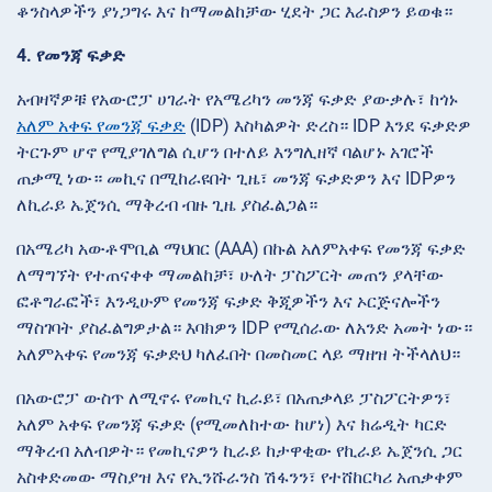
ቆንስላዎችን ያነጋግሩ እና ከማመልከቻው ሂደት ጋር እራስዎን ይወቁ።
4. የመንጃ ፍቃድ
አብዛኛዎቹ የአውሮፓ ሀገራት የአሜሪካን መንጃ ፍቃድ ያውቃሉ፣ ከጎኑ
አለም አቀፍ የመንጃ ፍቃድ
(IDP) እስካልዎት ድረስ። IDP እንደ ፍቃድዎ
ትርጉም ሆኖ የሚያገለግል ሲሆን በተለይ እንግሊዘኛ ባልሆኑ አገሮች
ጠቃሚ ነው። መኪና በሚከራዩበት ጊዜ፣ መንጃ ፍቃድዎን እና IDPዎን
ለኪራይ ኤጀንሲ ማቅረብ ብዙ ጊዜ ያስፈልጋል።
በአሜሪካ አውቶሞቢል ማህበር (AAA) በኩል አለምአቀፍ የመንጃ ፍቃድ
ለማግኘት የተጠናቀቀ ማመልከቻ፣ ሁለት ፓስፖርት መጠን ያላቸው
ፎቶግራፎች፣ እንዲሁም የመንጃ ፍቃድ ቅጂዎችን እና ኦርጅናሎችን
ማስገባት ያስፈልግዎታል። እባክዎን IDP የሚሰራው ለአንድ አመት ነው።
አለምአቀፍ የመንጃ ፍቃድህ ካለፈበት በመስመር ላይ ማዘዝ ትችላለህ።
በአውሮፓ ውስጥ ለሚኖሩ የመኪና ኪራይ፣ በአጠቃላይ ፓስፖርትዎን፣
አለም አቀፍ የመንጃ ፍቃድ (የሚመለከተው ከሆነ) እና ክሬዲት ካርድ
ማቅረብ አለብዎት። የመኪናዎን ኪራይ ከታዋቂው የኪራይ ኤጀንሲ ጋር
አስቀድመው ማስያዝ እና የኢንሹራንስ ሽፋንን፣ የተሸከርካሪ አጠቃቀም