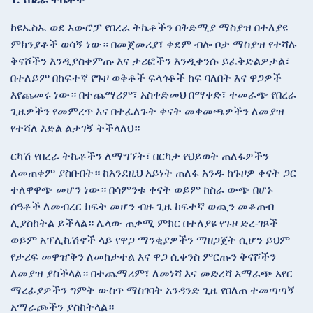
ከዩኤስኤ ወደ አውሮፓ የበረራ ትኬቶችን በቅድሚያ ማስያዝ በተለያዩ
ምክንያቶች ወሳኝ ነው። በመጀመሪያ፣ ቀደም ብሎ ቦታ ማስያዝ የተሻሉ
ቅናሾችን እንዲያስቀምጡ እና ታሪፎችን እንዲቀንሱ ይፈቅድልዎታል፣
በተለይም በከፍተኛ የጉዞ ወቅቶች ፍላጎቶች ከፍ ባለበት እና ዋጋዎች
እየጨመሩ ነው። በተጨማሪም፣ አስቀድመህ በማቀድ፣ ተመራጭ የበረራ
ጊዜዎችን የመምረጥ እና በተፈለጉት ቀናት መቀመጫዎችን ለመያዝ
የተሻለ እድል ልታገኝ ትችላለህ።
ርካሽ የበረራ ትኬቶችን ለማግኘት፣ በርካታ የህይወት ጠለፋዎችን
ለመጠቀም ያስቡበት። ከእንደዚህ አይነት ጠለፋ አንዱ ከጉዞዎ ቀናት ጋር
ተለዋዋጭ መሆን ነው። በሳምንቱ ቀናት ወይም ከስራ ውጭ በሆኑ
ሰዓቶች ለመብረር ክፍት መሆን ብዙ ጊዜ ከፍተኛ ወጪን መቆጠብ
ሊያስከትል ይችላል። ሌላው ጠቃሚ ምክር በተለያዩ የጉዞ ድረ-ገጾች
ወይም አፕሊኬሽኖች ላይ የዋጋ ማንቂያዎችን ማዘጋጀት ሲሆን ይህም
የታሪፍ መዋዠቅን ለመከታተል እና ዋጋ ሲቀንስ ምርጡን ቅናሾችን
ለመያዝ ያስችላል። በተጨማሪም፣ ለመነሻ እና መድረሻ አማራጭ አየር
ማረፊያዎችን ግምት ውስጥ ማስገባት አንዳንድ ጊዜ የበለጠ ተመጣጣኝ
አማራጮችን ያስከትላል።