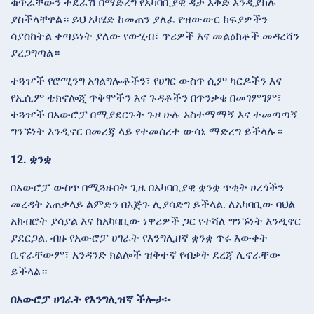
ቁጥራቸውን ተደራሽ በማድረግ የአካባቢያዊ ዳታ እቅድ እንዲያክሉ
ያስችላቸዋል። ይህ አካሄድ ከመጠን ያለፈ የዝውውር ክፍያዎችን
ሳያስከትል ቀጣይነት ያለው የውሂብ፣ ጥሪዎች እና መልዕክቶች መዳረሻን
ያረጋግጣል።
ተጓዦች የሮሚንግ አገልግሎቶችን፣ የሀገር ውስጥ ሲም ካርዶችን እና
የኢሲም ቴክኖሎጂ ጥቅሞችን እና ጉዳቶችን በጥንቃቄ በመገምገም፣
ተጓዦች በአውሮፓ በሚያደርጉት ጉዞ ሁሉ አስተማማኝ እና ተመጣጣኝ
ግንኙነት እንዲኖር በመረጃ ላይ የተመሰረተ ውሳኔ ማድረግ ይችላሉ።
12. ቋንቋ
በአውሮፓ ውስጥ በሚጓዙበት ጊዜ በአካባቢያዊ ቋንቋ ጥቂት ሀረጎችን
መረዳት አጠቃላይ ልምድን በእጅጉ ሊያሳድግ ይችላል. ለአካባቢው ባህል
አክብሮት ያሳያል እና ከአካባቢው ነዋሪዎች ጋር የተሻለ ግንኙነት እንዲኖር
ያደርጋል. ብዙ የአውሮፓ ሀገራት የእንግሊዘኛ ቋንቋ ጥሩ እውቀት
ቢኖራቸውም፣ አንዳንድ ክልሎች ዝቅተኛ የብቃት ደረጃ ሊኖራቸው
ይችላል።
በአውሮፓ ሀገራት የእንግሊዝኛ ችሎታ፡-