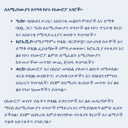
ለአሜሪካውያን እንግዳ የሆኑ የአውሮፓ አገሮች፡-
ግሪክ፡-
ከበለጸገ ታሪኳ፣ አስደናቂ መልክዓ ምድሮች እና ደማቅ
ባህሏ ጋር፣ ግሪክ ለአሜሪካውያን ተጓዦች ልዩ የሆነ ጥንታዊ ቅርስ
እና አስደናቂ የሜዲትራኒያን ውበትን ትሰጣለች።
ክሮኤሺያ፡
በሚያማምሩ የባህር ዳርቻዎቿ፣ በታሪካዊ ከተሞች እና
ደማቅ የባህል ፌስቲቫሎች የምትታወቀው፣ ክሮኤሺያ የተለያየ እና
ልዩ የሆነ የአውሮፓ ልምድ ለሚፈልጉ አሜሪካውያን
ከተመታችው-መንገድ ውጪ ጀብዱ ትሰጣለች።
ቱርክ፡
በአውሮፓ እና በእስያ መካከል ያለውን ልዩነት በማቃለል፣
ቱርክ የባህል ውህደትን፣ ታሪካዊ ቦታዎችን እና የበለፀገ የምግብ
አሰራርን ትሰጣለች፣ ይህም ለአሜሪካ ቱሪስቶች መሳጭ እና ልዩ
ልዩ የጉዞ ገጠመኞችን ይሰጣል።
በአውሮፓ ውስጥ ያሉትን የባህል ተቃርኖዎች እና ልዩ መዳረሻዎችን
ማሰስ ለአሜሪካውያን ተጓዦች የማይረሳ እና የሚያበለጽግ ልምድ ሊሰጥ
ይችላል፣ ይህም አህጉሪቱ ለምታቀርባቸው የተለያዩ ቅርሶች እና ልማዶች
ጥልቅ አድናቆትን ያሳድጋል።