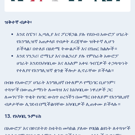
ዝቅተኛ ብቃት፡
እንደ ስፔን፣ ኢጣሊያ እና ፖርቹጋል ያሉ የደቡብ አውሮፓ ሀገራት
የእንግሊዝኛ አጠቃላይ የብቃት ደረጃቸው ዝቅተኛ ሊሆን
ይችላል፣ በተለይ በዕድሜ ትውልዶች እና በገጠር ክልሎች።
እንደ ሃንጋሪ፣ ሮማኒያ እና ቡልጋሪያ ያሉ የምስራቅ አውሮፓ
ሀገራት እንደየአካባቢው እና ለአለም አቀፍ ጎብኚዎች ተጋላጭነት
የተለያየ የእንግሊዝኛ ቋንቋ ችሎታ ሊኖራቸው ይችላል።
በብዙ የአውሮፓ ሀገራት እንግሊዘኛ በተለምዶ የሚነገር ቢሆንም፣
ተጓዦች በውጤታማነት ለመጓዝ እና ከአካባቢው ነዋሪዎች ጋር
ለመገናኘት ጥቂት የሀገር ውስጥ ሀረጎችን በመማር በተለይም የእንግሊዘኛ
ብቃታቸው ሊገደብ በሚችልባቸው አካባቢዎች ሊጠቀሙ ይችላሉ።
13. የአካባቢ ጉምሩክ
በአውሮፓ እና በዩናይትድ ስቴትስ መካከል ያለው የባህል ልዩነት ለተጓዦች