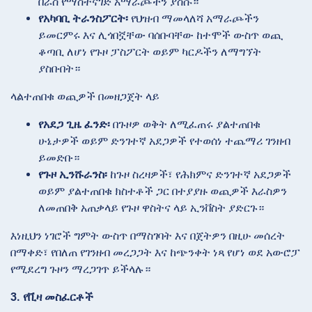
በራስ የማስተናገድ አማራጮችን ያስሱ።
የአካባቢ ትራንስፖርት፡
የህዝብ ማመላለሻ አማራጮችን
ይመርምሩ እና ሊጎበኟቸው ባሰቡባቸው ከተሞች ውስጥ ወጪ
ቆጣቢ ለሆነ የጉዞ ፓስፖርት ወይም ካርዶችን ለማግኘት
ያስቡበት።
ላልተጠበቁ ወጪዎች በመዘጋጀት ላይ
የአደጋ ጊዜ ፈንድ፡
በጉዞዎ ወቅት ለሚፈጠሩ ያልተጠበቁ
ሁኔታዎች ወይም ድንገተኛ አደጋዎች የተወሰነ ተጨማሪ ገንዘብ
ይመድቡ።
የጉዞ ኢንሹራንስ፡
ከጉዞ ስረዛዎች፣ የሕክምና ድንገተኛ አደጋዎች
ወይም ያልተጠበቁ ክስተቶች ጋር በተያያዙ ወጪዎች እራስዎን
ለመጠበቅ አጠቃላይ የጉዞ ዋስትና ላይ ኢንቨስት ያድርጉ።
እነዚህን ነገሮች ግምት ውስጥ በማስገባት እና በጀትዎን በዚሁ መሰረት
በማቀድ፣ የበለጠ የገንዘብ መረጋጋት እና ከጭንቀት ነጻ የሆነ ወደ አውሮፓ
የሚደረግ ጉዞን ማረጋገጥ ይችላሉ።
3. የቪዛ መስፈርቶች