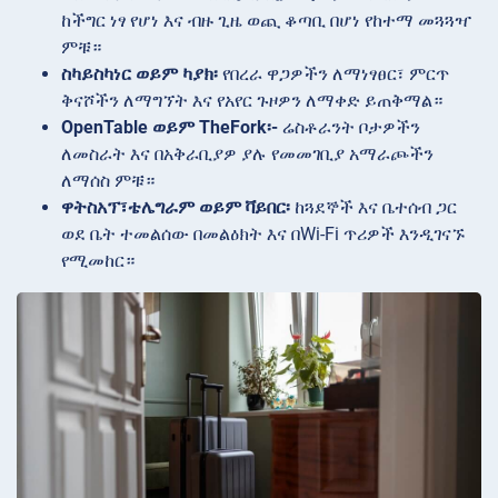
ከችግር ነፃ የሆነ እና ብዙ ጊዜ ወጪ ቆጣቢ በሆነ የከተማ መጓጓዣ
ምቹ።
ስካይስካነር ወይም ካያክ፡
የበረራ ዋጋዎችን ለማነፃፀር፣ ምርጥ
ቅናሾችን ለማግኘት እና የአየር ጉዞዎን ለማቀድ ይጠቅማል።
OpenTable ወይም TheFork፡-
ሬስቶራንት ቦታዎችን
ለመስራት እና በአቅራቢያዎ ያሉ የመመገቢያ አማራጮችን
ለማሰስ ምቹ።
ዋትስአፕ፣ቴሌግራም ወይም ቫይበር፡
ከጓደኞች እና ቤተሰብ ጋር
ወደ ቤት ተመልሰው በመልዕክት እና በWi-Fi ጥሪዎች እንዲገናኙ
የሚመከር።