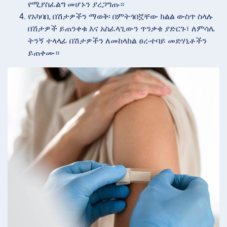
የሚያስፈልግ መሆኑን ያረጋግጡ።
የአካባቢ በሽታዎችን
ማወቅ፡ በምትጎበኟቸው ክልል ውስጥ ስላሉ
በሽታዎች ይጠንቀቁ እና አስፈላጊውን ጥንቃቄ ያድርጉ፣ ለምሳሌ
ትንኝ ተላላፊ በሽታዎችን ለመከላከል ፀረ-ተባይ መድሃኒቶችን
ይጠቀሙ።