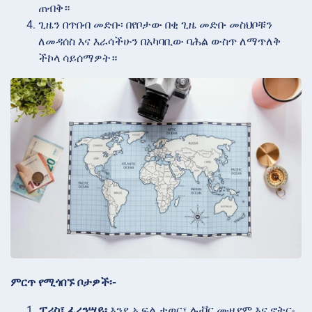
ጠብቅ።
ጊዜን በጥበብ
መድቡ፡ በየቦታው በቂ ጊዜ መድቡ መስህቦቹን
ለመዳሰስ እና እራሳችሁን በአካባቢው ባሕል ውስጥ ለማጥለቅ
ችኮላ ሳይሰማዎት።
ምርጥ የሚጎበኙ ቦታዎች፡-
ፓሪስ፣ ፈረንሣይ፡
እንደ ኢፍል ታወር፣ ሉቭር ሙዚየም እና ኖትር-