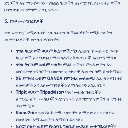
ደንቦችን እና ማንኛውንም የክልል ገደቦችን ጨምሮ የኪራይ ሁኔታዎችን
በጥንቃቄ መገምገም ተገቢ ነው።
5. የጉዞ መተግበሪያዎች
ወደ አውሮፓ በሚጓዙበት ጊዜ ጉዞዎን ለማመቻቸት የሚከተሉትን
መተግበሪያዎች መጫን ያስቡበት፡
ጎግል ካርታዎች ወይም ካርታዎች.ሜ፡
ለአሰሳ፣ ከመስመር ውጭ
ካርታዎች እና የህዝብ ማመላለሻ አቅጣጫዎች አስተማማኝ።
ጎግል ትርጉም ወይም ጥልቅ፡
ምልክቶችን፣ ምናሌዎችን እና
መሰረታዊ ንግግሮችን በውጭ ቋንቋዎች ለመተርጎም ይጠቅማል።
XE ምንዛሪ ወይም OANDA የምንዛሪ መለወጫ፡
ለፈጣን የገንዘብ
ልወጣዎች እና አለመግባባቶችን ለማስወገድ አስፈላጊ።
TripIt ወይም Tripadvisor፡
የጉዞ መርሐ ግብሮችን
ለማደራጀት፣ መስህቦችን ለማግኘት እና ግምገማዎችን ለማንበብ
ተስማሚ።
Rome2rio:
የመሃል ከተማ ጉዞዎችን ለማቀድ እና የተለያዩ
የመጓጓዣ አማራጮችን ለማሰስ ይረዳል።
ኡበር፣ ቦልት ወይም የአከባቢ ግልቢያ መጋሪያ መተግበሪያዎች፡