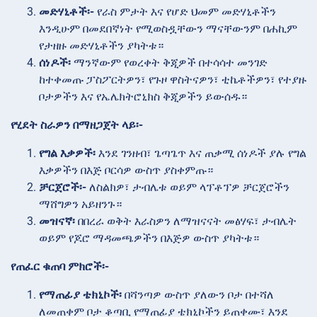
መድሃኒቶች፡-
የራስ ምታት እና የሆድ ህመም መድሃኒቶችን
እንዲሁም በመደበኛነት የሚወስዷቸውን ማናቸውንም በሐኪም
የታዘዙ መድሃኒቶችን ያካትቱ።
ሰነዶች፡
ማንኛውም የወረቀት ቅጂዎች በተሳሳተ መንገድ
ከተቀመጡ ፓስፖርትዎን፣ የጉዞ ዋስትናዎን፣ ቲኬቶችዎን፣ የተያዙ
ቦታዎችን እና የኤሌክትሮኒክስ ቅጂዎችን ይውሰዱ።
የሂደት ስራዎን በማዘጋጀት ላይ፡-
የግል እቃዎች፡
እንደ ገንዘብ፣ ጌጣጌጥ እና ጠቃሚ ሰነዶች ያሉ የግል
እቃዎችን በእጅ ቦርሳዎ ውስጥ ያስቀምጡ።
ቻርጀሮች፡-
ለስልክዎ፣ ታብሌቱ ወይም ላፕቶፕዎ ቻርጀሮችን
ማሸግዎን አይዘንጉ።
መዝናኛ፡
በበረራ ወቅት እራስዎን ለማዝናናት መፅሃፍ፣ ታብሌት
ወይም የጆሮ ማዳመጫዎችን በእጅዎ ውስጥ ያካትቱ።
የጠፈር ቁጠባ ምክሮች፡-
የማጠፊያ ቴክኒኮች፡
በሻንጣዎ ውስጥ ያለውን ቦታ በተሻለ
ለመጠቀም ቦታ ቆጣቢ የማጠፊያ ቴክኒኮችን ይጠቀሙ፣ እንደ