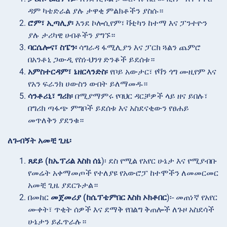
ዳም ካቴድራል ያሉ ታዋቂ ምልክቶችን ያስሱ።
ሮም፣ ኢጣሊያ፡
እንደ ኮሎሲየም፣ ቫቲካን ከተማ እና ፓንተዮን
ያሉ ታሪካዊ ሀብቶችን ያግኙ።
ባርሴሎና፣ ስፔን፡
ሳግራዳ ፋሚሊያን እና ፓርክ ጓልን ጨምሮ
በአንቶኒ ጋውዲ የስነ-ህንፃ ድንቆች ይደሰቱ።
አምስተርዳም፣ ኔዘርላንድስ፡
የቦይ አውታር፣ የቫን ጎግ ሙዚየም እና
የአን ፍራንክ ሀውስን ውበት ይለማመዱ።
ሳንቶሪኒ፣ ግሪክ፡
በሚያማምሩ የባህር ዳርቻዎች ላይ ዘና ይበሉ፣
በግሪክ ጣፋጭ ምግቦች ይደሰቱ እና አስደናቂውን የፀሐይ
መጥለቅን ያደንቁ።
ለጉብኝት አመቺ ጊዜ፡
ጸደይ (ከኤፕሪል እስከ ሰኔ
)፡ ደስ የሚል የአየር ሁኔታ እና የሚያብቡ
የመሬት አቀማመጦች የተለያዩ የአውሮፓ ከተሞችን ለመመርመር
አመቺ ጊዜ ያደርጉታል።
በመከር
መጀመሪያ (ከሴፕቴምበር እስከ ኦክቶበር
)፡- መጠነኛ የአየር
ሙቀት፣ ጥቂት ሰዎች እና ደማቅ የበልግ ቅጠሎች ለጉዞ አስደሳች
ሁኔታን ይፈጥራሉ።