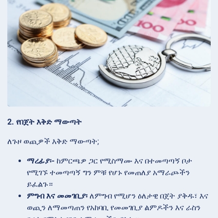
2. የበጀት እቅድ ማውጣት
ለጉዞ ወጪዎች እቅድ ማውጣት;
ማረፊያ፡-
ከምርጫዎ ጋር የሚስማሙ እና በተመጣጣኝ ቦታ
የሚገኙ ተመጣጣኝ ግን ምቹ የሆኑ የመጠለያ አማራጮችን
ይፈልጉ።
ምግብ እና መመገቢያ፡
ለምግብ የሚሆን ዕለታዊ በጀት ያቅዱ፣ እና
ወጪን ለማመጣጠን የአከባቢ የመመገቢያ ልምዶችን እና ራስን