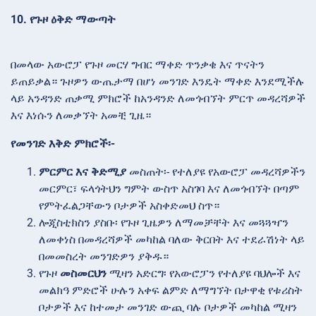
10. የጉዞ ዕቅድ ማውጣት
በመላው አውሮፓ የጉዞ መርሃ ግብር ማቀድ ጥንቃቄ እና ጥናትን
ይጠይቃል። ጉዞዎን ውጤታማ በሆነ መንገድ እንዴት ማቀድ እንደሚችሉ
ላይ አንዳንድ ጠቃሚ ምክሮች ከአንዳንድ ለመጎብኘት ምርጥ መዳረሻዎች
እና እነሱን ለመቃኘት አመቺ ጊዜ።
የመንገድ እቅድ ምክሮች፡-
ምርምር እና ቅድሚያ
መስጠት፡- የተለያዩ የአውሮፓ መዳረሻዎችን
መርምር፣ ፍላጎትህን ግምት ውስጥ አስገባ እና ለመጎብኘት በጣም
የምትፈልጋቸውን ቦታዎች አስቀድመህ ስጥ።
ሎጂስቲክስን
ያስቡ፡ የጉዞ ጊዜዎን ለማመቻቸት እና መጓጓዣን
ለመቀነስ በመዳረሻዎች መካከል ባለው ቅርበት እና ተደራሽነት ላይ
በመመስረት መንገድዎን ያቅዱ።
የጉዞ
መስመርህን
ሚዛን አድርግ፡ የአውሮፓን የተለያዩ ባህሎች እና
መልክዓ ምድሮች ሁሉን አቀፍ ልምድ ለማግኘት በታዋቂ የቱሪስት
ቦታዎች እና ከተመታ መንገድ ውጪ ባሉ ቦታዎች መካከል ሚዛን