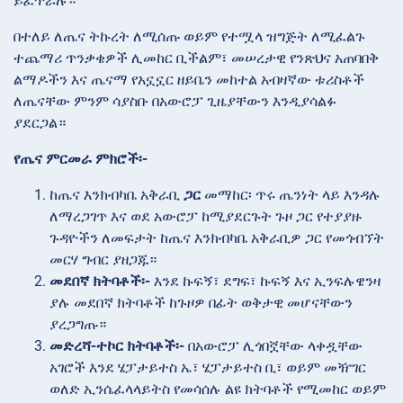
ይፈጥራሉ።
በተለይ ለጤና ትኩረት ለሚሰጡ ወይም የተሟላ ዝግጅት ለሚፈልጉ
ተጨማሪ ጥንቃቄዎች ሊመከር ቢችልም፣ መሠረታዊ የንጽህና አጠባበቅ
ልማዶችን እና ጤናማ የአኗኗር ዘይቤን መከተል አብዛኛው ቱሪስቶች
ለጤናቸው ምንም ሳያስቡ በአውሮፓ ጊዜያቸውን እንዲያሳልፉ
ያደርጋል።
የጤና ምርመራ ምክሮች፡-
ከጤና እንክብካቤ አቅራቢ
ጋር
መማከር፡ ጥሩ ጤንነት ላይ እንዳሉ
ለማረጋገጥ እና ወደ አውሮፓ ከሚያደርጉት ጉዞ ጋር የተያያዙ
ጉዳዮችን ለመፍታት ከጤና እንክብካቤ አቅራቢዎ ጋር የመጎብኘት
መርሃ ግብር ያዘጋጁ።
መደበኛ ክትባቶች፡-
እንደ ኩፍኝ፣ ደግፍ፣ ኩፍኝ እና ኢንፍሉዌንዛ
ያሉ መደበኛ ክትባቶች ከጉዞዎ በፊት ወቅታዊ መሆናቸውን
ያረጋግጡ።
መድረሻ-ተኮር ክትባቶች፡-
በአውሮፓ ሊጎበኟቸው ላቀዷቸው
አገሮች እንደ ሄፓታይተስ ኤ፣ ሄፓታይተስ ቢ፣ ወይም መዥገር
ወለድ ኢንሴፈላላይትስ የመሳሰሉ ልዩ ክትባቶች የሚመከር ወይም