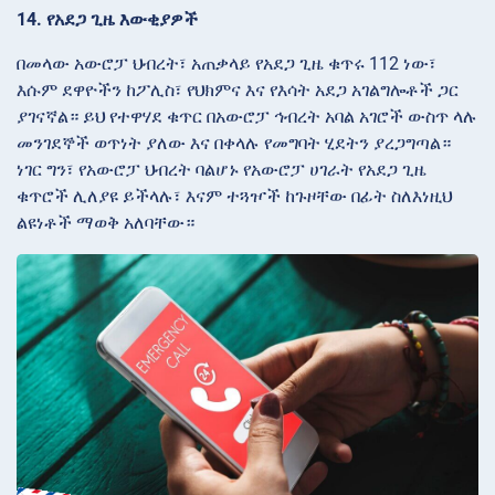
14. የአደጋ ጊዜ እውቂያዎች
በመላው አውሮፓ ህብረት፣ አጠቃላይ የአደጋ ጊዜ ቁጥሩ 112 ነው፣
እሱም ደዋዮችን ከፖሊስ፣ የህክምና እና የእሳት አደጋ አገልግሎቶች ጋር
ያገናኛል። ይህ የተዋሃደ ቁጥር በአውሮፓ ኅብረት አባል አገሮች ውስጥ ላሉ
መንገደኞች ወጥነት ያለው እና በቀላሉ የመግባት ሂደትን ያረጋግጣል።
ነገር ግን፣ የአውሮፓ ህብረት ባልሆኑ የአውሮፓ ሀገራት የአደጋ ጊዜ
ቁጥሮች ሊለያዩ ይችላሉ፣ እናም ተጓዦች ከጉዞቸው በፊት ስለእነዚህ
ልዩነቶች ማወቅ አለባቸው።