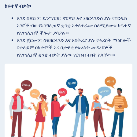
ከፍተኛ ብቃት፡
እንደ ስዊድን፣ ዴንማርክ፣ ኖርዌይ እና ኔዘርላንድስ ያሉ የኖርዲክ
አገሮች ብዙ የእንግሊዝኛ ቋንቋ አቀላጥፈው ስለሚያውቁ ከፍተኛ
የእንግሊዝኛ ችሎታ ያሳያሉ።
እንደ ጀርመን፣ ስዊዘርላንድ እና ኦስትሪያ ያሉ የቱሪስት ማዕከሎች
በተለይም በከተሞች እና በታዋቂ የቱሪስት መዳረሻዎች
የእንግሊዘኛ ቋንቋ ብቃት ያለው የህዝብ ብዛት አላቸው።