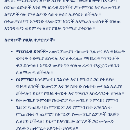
ልዩ እና የሚያበለጽግ ልምድ ሊሰጥ ይችላል። መመሳሰሎች ቢኖሩም፣
በርካታ ልዩነቶች እንደ ማኅበራዊ ደንቦች፣ ሥነ-ምግባር እና የመመገቢያ
ልማዶች ባሉ የጉዞ ልምድ ላይ ተጽዕኖ ሊያሳርፉ ይችላሉ።
በተጨማሪም፣ አንዳንድ የአውሮፓ አገሮች ለአሜሪካ ቱሪስቶች የበለጠ
እንግዳ የሆነ ወይም የተለያየ የባህል ግጥሚያ ያቀርባሉ።
ለተጓዦች የባህል ተቃርኖዎች፡-
ማህበራዊ ደንቦች፡-
አውሮፓውያን ብዙውን ጊዜ ዘና ያለ የህይወት
ፍጥነት ቅድሚያ ይሰጣሉ እና ለተራዘመ ማህበራዊ ግንኙነቶች
ዋጋ ይሰጣሉ፣ አሜሪካውያን ግን የበለጠ ፈጣን የአኗኗር ዘይቤን
ሊለማመዱ ይችላሉ።
ስነምግባር፡
ከሰላምታ፣ ከግል ቦታ እና ከምስጋና ጋር የተያያዙ
ባህላዊ ደንቦች በአውሮፓ እና በዩናይትድ ስቴትስ መካከል ሊለያዩ
ይችላሉ፣ ይህም የባህል ትብነት እና ግንዛቤን አስፈላጊነት ያጎላል።
የመመገቢያ ጉምሩክ፡
የአውሮፓ የመመገቢያ ጉምሩክ፣ የምግብ
ጊዜን፣ የጠረጴዛ ስነምግባርን፣ እና የምግብ ቤት አገልግሎት
የሚጠበቁትን ጨምሮ፣ ከአሜሪካ የመመገቢያ ልምዶች በእጅጉ
ሊለያይ ይችላል፣ ይህም ከአካባቢው ልማዶች ጋር መላመድ
ያለውን ጠቀሜታ አጽንኦት ይሰጣል።