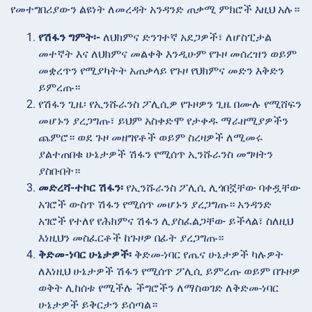
የመተግበሪያውን ልዩነት ለመረዳት አንዳንድ ጠቃሚ ምክሮች እዚህ አሉ።
የሽፋን ግምት፡-
ለህክምና ድንገተኛ አደጋዎች፣ ለሆስፒታል
መተኛት እና ለህክምና መልቀቅ እንዲሁም የጉዞ መሰረዝን ወይም
መቋረጥን የሚያካትት አጠቃላይ የጉዞ የህክምና መድን እቅድን
ይምረጡ።
የሽፋን
ጊዜ፡ የኢንሹራንስ ፖሊሲዎ የጉዞዎን ጊዜ በሙሉ የሚሸፍን
መሆኑን ያረጋግጡ፣ ይህም አስቀድሞ የታቀዱ ማራዘሚያዎችን
ጨምሮ። ወደ ጉዞ መዘግየቶች ወይም ስረዛዎች ለሚመሩ
ያልተጠበቁ ሁኔታዎች ሽፋን የሚሰጥ ኢንሹራንስ መግዛትን
ያስቡበት።
መድረሻ-ተኮር ሽፋን፡
የኢንሹራንስ ፖሊሲ ሊጎበኟቸው ባቀዷቸው
አገሮች ውስጥ ሽፋን የሚሰጥ መሆኑን ያረጋግጡ። አንዳንድ
አገሮች የተለየ የሕክምና ሽፋን ሊያስፈልጋቸው ይችላል፣ ስለዚህ
እነዚህን መስፈርቶች ከጉዞዎ በፊት ያረጋግጡ።
ቅድመ-ነባር ሁኔታዎች፡
ቅድመ-ነባር የጤና ሁኔታዎች ካሉዎት
ለእነዚህ ሁኔታዎች ሽፋን የሚሰጥ ፖሊሲ ይምረጡ ወይም በጉዞዎ
ወቅት ሊከሰቱ የሚችሉ ችግሮችን ለማስወገድ ለቅድመ-ነባር
ሁኔታዎች ይቅርታን ይሰጣል።