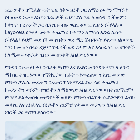
በረራዎችን በሚፈልጉበት ጊዜ ከቅንብሮች ጋር አማራጮችን ማግኘቱ
የተለመደ ነው። እነዚህ በረራዎች ረዘም ያለ ጊዜ ሊወስዱ ቢችሉም፣
ከቀጥታ በረራዎች ጋር ሲነፃፀሩ ብዙ ወጪ ቆጣቢ ሊሆኑ ይችላሉ።
Layovers በጉዞዎ ወቅት ተጨማሪ ከተማን ለማሰስ እድል ሊሰጥ
ይችላል፣ ይህም መደበኛ መጠበቅን ወደ ሚኒ ጀብዱነት ይለውጣል። ነገር
ግን፣ ከመጠን በላይ ረጅም ሽፋኖች ወደ ድካም እና አላስፈላጊ መዘግየቶች
ስለሚመሩ የቆይታ ጊዜን መጠንቀቅ አስፈላጊ ነው።
ሻንጣን በተመለከተ፣ በብቃት ማሸግ እና የአየር መንገዱን የሻንጣ ደንብ
ማክበር ተገቢ ነው። ከማሸጊያው በፊት የተመረጠውን አየር መንገድ
የሻንጣ ፖሊሲ መፈተሽ በአውሮፕላን ማረፊያው ላይ ተጨማሪ
ክፍያዎችን ወይም ችግሮችን ለማስወገድ አስፈላጊ ነው። በተጨማሪም፣
ምንም ያልተጠበቁ መዘግየቶች ወይም የሻንጣ ብልሽት ሲያጋጥም፣ ልብስ
መቀየር እና አስፈላጊ ሰነዶችን ጨምሮ የታመቀ መያዣን ከአስፈላጊ
ነገሮች ጋር ማሸግ ያስቡበት።