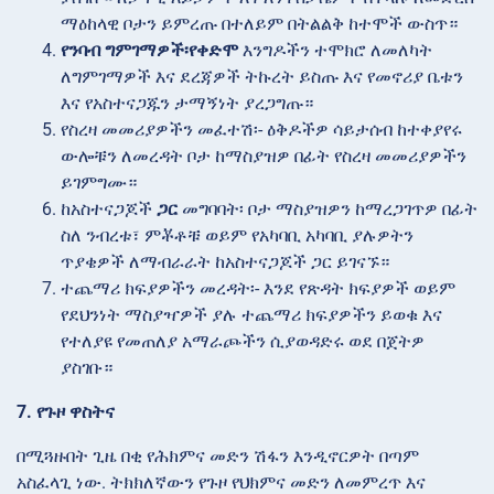
ማዕከላዊ ቦታን ይምረጡ በተለይም በትልልቅ ከተሞች ውስጥ።
የንባብ ግምገማዎች፡የቀድሞ
እንግዶችን ተሞክሮ ለመለካት
ለግምገማዎች እና ደረጃዎች ትኩረት ይስጡ እና የመኖሪያ ቤቱን
እና የአስተናጋጁን ታማኝነት ያረጋግጡ።
የስረዛ መመሪያዎችን
መፈተሽ፡- ዕቅዶችዎ ሳይታሰብ ከተቀያየሩ
ውሎቹን ለመረዳት ቦታ ከማስያዝዎ በፊት የስረዛ መመሪያዎችን
ይገምግሙ።
ከአስተናጋጆች
ጋር
መግባባት፡ ቦታ ማስያዝዎን ከማረጋገጥዎ በፊት
ስለ ንብረቱ፣ ምቾቶቹ ወይም የአካባቢ አካባቢ ያሉዎትን
ጥያቄዎች ለማብራራት ከአስተናጋጆች ጋር ይገናኙ።
ተጨማሪ ክፍያዎችን
መረዳት፡- እንደ የጽዳት ክፍያዎች ወይም
የደህንነት ማስያዣዎች ያሉ ተጨማሪ ክፍያዎችን ይወቁ እና
የተለያዩ የመጠለያ አማራጮችን ሲያወዳድሩ ወደ በጀትዎ
ያስገቡ።
7. የጉዞ ዋስትና
በሚጓዙበት ጊዜ በቂ የሕክምና መድን ሽፋን እንዲኖርዎት በጣም
አስፈላጊ ነው. ትክክለኛውን የጉዞ የህክምና መድን ለመምረጥ እና