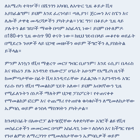
ለአሜሪካ ተጓዦች፣ በሼንገን አካባቢ ለአጭር ጊዜ ቆይታ ቪዛ
አያስፈልግም፣ ይህም እንደ ፈረንሳይ፣ ጣሊያን፣ ጀርመን እና ስፔን እና
ሌሎች ታዋቂ መዳረሻዎችን ያካትታል። ነገር ግን፣ በቆይታ ጊዜ ላይ
ያሉትን ልዩ ገደቦች ማወቅ በጣም አስፈላጊ ነው፣ ይህም በተለምዶ
በ180-ቀን ጊዜ ውስጥ 90 ቀናት ነው። ከዚህ ገደብ በላይ መቆየቱ ወደፊት
በሚደረጉ ጉዞዎች ላይ ህጋዊ መዘዞችን ወይም ችግሮችን ሊያስከትል
ይችላል።
ምንም እንኳን የቪዛ ማቋረጥ መርሃ ግብር ቢሆንም፣ እንደ ሩሲያ፣ ቤላሩስ
እና ዩክሬን ያሉ አንዳንድ የአውሮፓ ሀገራት አሁንም የአሜሪካ ዜጎች
ከመምጣታቸው በፊት ቪዛ እንዲኖራቸው ይፈልጋሉ። እያንዳንዱ አገር
የራሱ የሆነ የቪዛ ማመልከቻ ሂደት አለው፣ ይህም አብዛኛውን ጊዜ
የሚፈለጉትን ሰነዶች ማለትም ህጋዊ ፓስፖርት፣ የተጠናቀቀ
የማመልከቻ ፎርም እና ተጨማሪ የተጠየቁ ቁሳቁሶችን ለሚመለከታቸው
ኤምባሲ ወይም ቆንስላ ማስገባትን ያካትታል።
ከጉዞህ በፊት በአውሮፓ ልትጎበኟቸው ላቀድካቸው አገሮች ልዩ የቪዛ
መስፈርቶችን መመርመር በጣም አስፈላጊ ነው። ለስላሳ እና ከችግር የፀዳ
የጉዞ ልምድ ለማረጋገጥ የሚመለከታቸውን ኤምባሲዎች ወይም