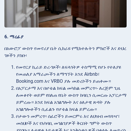
6. ማረፊያ
በአውሮፓ ውስጥ የመኖሪያ ቤት ሲከራዩ የሚከተሉትን ምክሮች እና ድህረ
ገጾችን ያስቡ፡
የመኖርያ ኪራይ
ድረ-ገጾች፡ ለፍላጎትዎ ተስማሚ የሆኑ የተለያዩ
የመጠለያ አማራጮችን ለማግኘት እንደ Airbnb፣
Booking.com እና VRBO ያሉ መድረኮችን ይጠቀሙ።
በአፓርታማ እና በሆቴል ክፍል
መካከል መምረጥ፡- ለረጅም ጊዜ
ለመቆየት ወይም የበለጠ የቤት ውስጥ ከባቢን ሲመርጡ አፓርታማ
ይምረጡ። እንደ ክፍል አገልግሎት እና ዕለታዊ ጽዳት ያሉ
አገልግሎቶችን ሲፈልጉ የሆቴል ክፍል ይምረጡ።
ቦታውን
መምረጥ፡ ሰፈሮችን ይመርምሩ እና ለህዝብ መጓጓዣ፣
መስህቦች እና የአካባቢ መገልገያዎች ቅርበት ግምት ውስጥ
ያስገቡ። ለታዋቂ እይታዎች እና እንቅስቃሴዎች በቀላሉ ለመድረስ