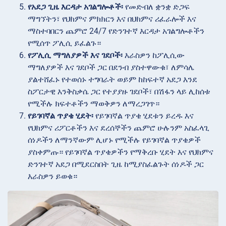
የአደጋ ጊዜ እርዳታ አገልግሎቶች፡
የመድብለ ቋንቋ ድጋፍ
ማግኘትን፣ የህክምና ምክክርን እና በህክምና ሪፈራሎች እና
ማስተባበርን ጨምሮ 24/7 የድንገተኛ እርዳታ አገልግሎቶችን
የሚሰጥ ፖሊሲ ይፈልጉ።
የፖሊሲ ማግለያዎች እና ገደቦች፡
እራስዎን ከፖሊሲው
ማግለያዎች እና ገደቦች ጋር በደንብ ያስተዋውቁ፣ ለምሳሌ
ያልተሸፈኑ የተወሰኑ ተግባራት ወይም ከከፍተኛ አደጋ እንደ
ስፖርታዊ እንቅስቃሴ ጋር የተያያዙ ገደቦች፣ በሽፋን ላይ ሊከሰቱ
የሚችሉ ክፍተቶችን ማወቅዎን ለማረጋገጥ።
የይገባኛል ጥያቄ ሂደት፡
የይገባኛል ጥያቄ ሂደቱን ይረዱ እና
የህክምና ሪፖርቶችን እና ደረሰኞችን ጨምሮ ሁሉንም አስፈላጊ
ሰነዶችን ለማንኛውም ሊሆኑ የሚችሉ የይገባኛል ጥያቄዎች
ያስቀምጡ። የይገባኛል ጥያቄዎችን የማቅረቡ ሂደት እና የህክምና
ድንገተኛ አደጋ በሚደርስበት ጊዜ ከሚያስፈልጉት ሰነዶች ጋር
እራስዎን ይወቁ።