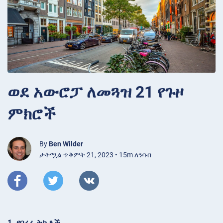
ወደ አውሮፓ ለመጓዝ 21 የጉዞ
ምክሮች
By
Ben Wilder
ታትሟል ጥቅምት 21, 2023 • 15m ለንባብ
1. የበረራ ትኬቶች