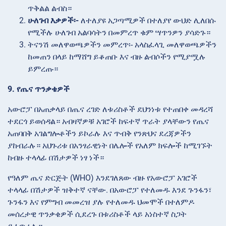
ጥቅልል ልብስ።
ሁለገብ እቃዎች፡-
ለተለያዩ አጋጣሚዎች በተለያየ ውህድ ሊለበሱ
የሚችሉ ሁለገብ አልባሳትን በመምረጥ ቁም ሣጥንዎን ያሳድጉ።
ትናንሽ መለዋወጫዎችን
መምረጥ፡- አላስፈላጊ መለዋወጫዎችን
ከመጠን በላይ ከማሸግ ይቆጠቡ እና ብዙ ልብሶችን የሚያሟሉ
ይምረጡ።
9. የጤና ጥንቃቄዎች
አውሮፓ በአጠቃላይ በጤና ረገድ ለቱሪስቶች ደህንነቱ የተጠበቀ መዳረሻ
ተደርጎ ይወሰዳል። አብዛኛዎቹ አገሮች ከፍተኛ ጥራት ያላቸውን የጤና
አጠባበቅ አገልግሎቶችን ይኮራሉ እና ጥብቅ የንጽህና ደረጃዎችን
ያከብራሉ። አህጉሪቱ በአንፃራዊነት በሌሎች የአለም ክፍሎች ከሚገኙት
ከብዙ ተላላፊ በሽታዎች ነፃ ነች።
የዓለም ጤና ድርጅት (WHO) እንደገለጸው ብዙ የአውሮፓ አገሮች
ተላላፊ በሽታዎች ዝቅተኛ ናቸው. በአውሮፓ የተለመዱ እንደ ጉንፋን፣
ጉንፋን እና የምግብ መመረዝ ያሉ የተለመዱ ህመሞች በተለምዶ
መሰረታዊ ጥንቃቄዎች ሲደረጉ በቱሪስቶች ላይ አነስተኛ ስጋት